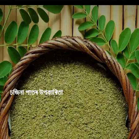
চজিনা পাতৰ উপকাৰিতা