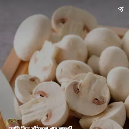
আমি কিয় কাঁঠফুলা খাব লাগে?