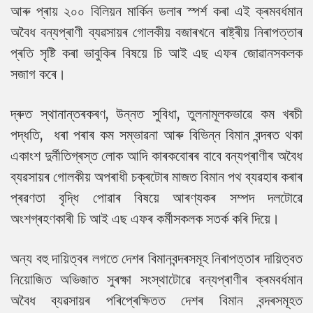
আৰু প্ৰায় ২০০ বিলিয়ন মাৰ্কিন ডলাৰ স্পৰ্শ কৰা এই ক্ৰমবৰ্ধমান
অবৈধ বন্যপ্ৰাণী ব্যৱসায়ৰ গোলকীয় বজাৰখনে ৰাষ্ট্ৰীয় নিৰাপত্তাৰ
প্ৰতি সৃষ্টি কৰা ভাবুকিৰ বিষয়ে চি আই এছ এফৰ জোৱানসকলক
সজাগ কৰে।
দ্ৰুত স্থানান্তৰকৰণ, উন্নত সুবিধা, তুলনামূলকভাৱে কম খৰচী
পদ্ধতি, ধৰা পৰাৰ কম সম্ভাৱনা আৰু বিভিন্ন বিমান বন্দৰত থকা
একাংশ দুৰ্নীতিগ্ৰস্ত লোক আদি কাৰকবোৰৰ বাবে বন্যপ্ৰাণীৰ অবৈধ
ব্যৱসায়ৰ গোলকীয় অপৰাধী চক্ৰটোৰ মাজত বিমান পথ ব্যৱহাৰ কৰাৰ
প্ৰৱণতা বৃদ্ধি পোৱাৰ বিষয়ে আৰণ্যকৰ সম্পদ দলটোৱে
অংশগ্ৰহণকাৰী চি আই এছ এফৰ কৰ্মীসকলক সতৰ্ক কৰি দিয়ে।
অন্য বহু দায়িত্বৰ লগতে দেশৰ বিমানবন্দৰসমূহ নিৰাপত্তাৰ দায়িত্বত
নিয়োজিত অভিজাত সুৰক্ষা সংস্থাটোৱে বন্যপ্ৰাণীৰ ক্ৰমবৰ্ধমান
অবৈধ ব্যৱসায়ৰ পৰিপ্ৰেক্ষিতত দেশৰ বিমান বন্দৰসমূহত