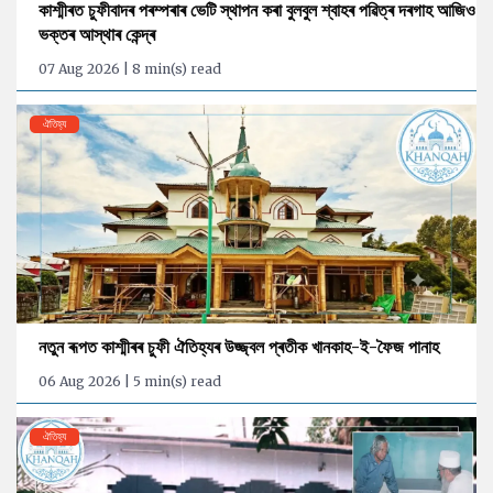
কাশ্মীৰত চুফীবাদৰ পৰম্পৰাৰ ভেটি স্থাপন কৰা বুলবুল শ্বাহৰ পৱিত্ৰ দৰগাহ আজিও
ভক্তৰ আস্থাৰ কেন্দ্ৰ
07 Aug 2026 | 8 min(s) read
ঐতিহ্য
নতুন ৰূপত কাশ্মীৰৰ চুফী ঐতিহ্যৰ উজ্জ্বল প্ৰতীক খানকাহ-ই-ফৈজ পানাহ
06 Aug 2026 | 5 min(s) read
ঐতিহ্য