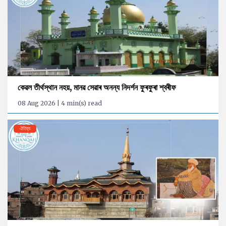
কেৱল তীৰ্থস্থান নহয়, মানৱ সেৱাৰ অনন্য নিদৰ্শন ফুৰফুৰা শ্বৰীফ
08 Aug 2026 | 4 min(s) read
ঐতিহ্য