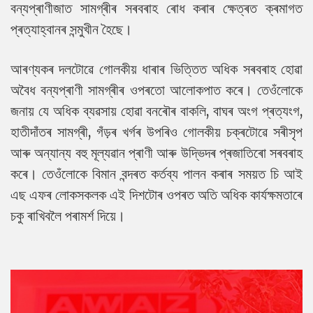
বন্যপ্ৰাণীজাত সামগ্ৰীৰ সৰবৰাহ ৰোধ কৰাৰ ক্ষেত্ৰত ক্ৰমাগত
প্ৰত্যাহ্বানৰ সন্মুখীন হৈছে।
আৰণ্যকৰ দলটোৱে গোলকীয় ধাৰাৰ ভিত্তিত অধিক সৰবৰাহ হোৱা
অবৈধ বন্যপ্ৰাণী সামগ্ৰীৰ ওপৰতো আলোকপাত কৰে। তেওঁলোকে
জনায় যে অধিক ব্যৱসায় হোৱা বনৰৌৰ বাকলি, বাঘৰ অংগ প্ৰত্যংগ,
হাতীদাঁতৰ সামগ্ৰী, গঁড়ৰ খৰ্গৰ উপৰিও গোলকীয় চক্ৰটোৱে সৰীসৃপ
আৰু অন্যান্য বহু মূল্যৱান প্ৰাণী আৰু উদ্ভিদৰ প্ৰজাতিৰো সৰবৰাহ
কৰে। তেওঁলোকে বিমান বন্দৰত কৰ্তব্য পালন কৰাৰ সময়ত চি আই
এছ এফৰ লোকসকলক এই দিশটোৰ ওপৰত অতি অধিক কাৰ্যক্ষমতাৰে
চকু ৰাখিবলৈ পৰামৰ্শ দিয়ে।