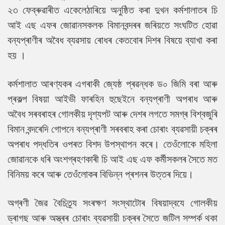
২৩ ফেব্ৰুৱাৰীত একেলেঠাৰিয়ে অনুষ্ঠিত কৰা দুখন কৰ্মশালাতৰ চি
আই এছ এফৰ জোৱানসকলক বিমানবন্দৰৰ জৰিয়তে সংঘটিত হোৱা
বন্যপ্ৰাণীৰ অবৈধ ব্যৱসায় ৰোধৰ কেতবোৰ দিশৰ বিষয়ে ব্যাখা কৰা
হয় ।
কৰ্মশালাত আৰণ্যকৰ এগৰাকী জ্যেষ্ঠ প্ৰৱন্ধক ড০ জিমি বৰা আৰু
প্ৰকল্প বিষয়া আইভী ফাৰহিন হুছেইনে বন্যপ্ৰাণী অপৰাধ আৰু
অবৈধ সৰবৰাহৰ গোলকীয় দৃশ্যপট আৰু দেশৰ লগতে সমগ্ৰ বিশ্বজুৰি
বিমান বন্দৰেদি গোপনে বন্যপ্ৰাণী সৰবৰাহ কৰা চোৰাং ব্যৱসায়ী চক্ৰৰ
অপৰাধ পদ্ধতিৰ ওপৰত বিশদ উপস্থাপন কৰে। তেওঁলোকে মহিলা
জোৱানকে ধৰি অংশগ্ৰহণকাৰী চি আই এছ এফ কৰ্মীসকলৰ সৈতে মত
বিনিময় কৰে আৰু তেওঁলোকৰ বিভিন্ন প্ৰশনৰ উত্তৰ দিয়ে।
অগ্ৰণী জৈৱ বৈচিত্ৰ্য সংৰক্ষণ সংস্থাটোৰ বিষয়াদ্বযে গোলকীয়
ড্ৰাগছ আৰু অস্ত্ৰৰ চোৰাং ব্যৱসায়ী চক্ৰৰ সৈতে জটিল সম্পৰ্ক থকা