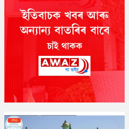
ঐতিহ্য