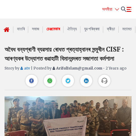
অসমীয়া
বাতৰি
সমাজ
চেঞ্জমেকাৰ
ঐতিহ্য
যুৱ পৰিক্ৰমা
ক্ৰীড়া
মতামত
অবৈধ বন্যপ্ৰাণী ব্যৱসায় ৰোধত প্ৰত্যাহ্বানৰ সন্মুখীন CISF :
আৰণ্যকৰ উদ্যোগত গুৱাহাটী বিমানবন্দৰত সজাগতা কৰ্মশালা
Story by
atv
| Posted by
ArifulIslam@gmail.com
• 2 Years ago