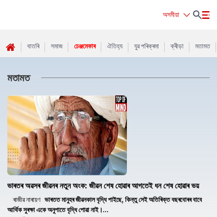
অসমীয়া
বাতৰি
সমাজ
চেঞ্জমেকাৰ
ঐতিহ্য
যুৱ পৰিক্ৰমা
ক্ৰীড়া
মতামত
মতামত
ভাৰতৰ অৱসৰ জীৱনৰ নতুন অংক: জীৱন শেষ হোৱাৰ আগতেই ধন শেষ হোৱাৰ ভয়
ৰাজীৱ নাৰায়ণ
ভাৰতত মানুহৰ জীৱনকাল বৃদ্ধি পাইছে, কিন্তু সেই অতিৰিক্ত বছৰবোৰৰ বাবে
আৰ্থিক সুৰক্ষা একে অনুপাতে বৃদ্ধি পোৱা নাই।...