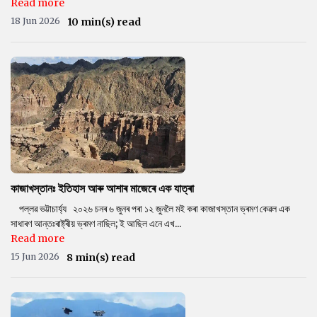
Read more
18 Jun 2026
10 min(s) read
কাজাখস্তানঃ ইতিহাস আৰু আশাৰ মাজেৰে এক যাত্ৰা
পল্লৱ ভট্টাচাৰ্য্য ২০২৬ চনৰ ৬ জুনৰ পৰা ১২ জুনলৈ মই কৰা কাজাখস্তান ভ্ৰমণ কেৱল এক
সাধাৰণ আন্তঃৰাষ্ট্ৰীয় ভ্ৰমণ নাছিল; ই আছিল এনে এখ...
Read more
15 Jun 2026
8 min(s) read