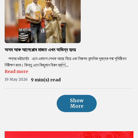
অসম আৰু আলেপ্পোৰ মাজত এখন অভিন্ন হৃদয়
পল্লৱ ভট্টাচাৰ্য্য এনে একাংশ লেখক আছে যিয়ে এক নিৰাপদ নান্দনিক দূৰত্বৰ পৰা পৃথিৱীখন
নিৰীক্ষণ কৰে। কিন্তু এনে কিছুমান বিৰল ব্য...
Read more
19 May 2026
9 min(s) read
Show
More