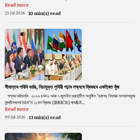
Read more
25 Jul 2026
10 min(s) read
সীমান্তৰ পৰিধি ভাঙি, নিচামুক্ত পৃথিৱী গঢ়াৰ লক্ষ্যৰে ব্ৰিকছৰ একত্ৰিত যুঁজ
পল্লৱ ভট্টাচাৰ্য্য ২০২৬ চনৰ ৬ আৰু ৭ জুলাইত গুৱাহাটীত অনুষ্ঠিত 'ড্ৰাগছ নিবাৰক সংস্থাসমূহৰ
মুৰব্বীসকলৰ বৈঠক'ত ১১খন ব্ৰিকছ (BRICS) ৰাষ&#...
Read more
09 Jul 2026
11 min(s) read