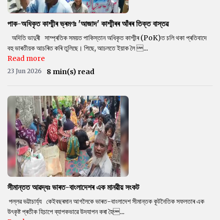
পাক-অধিকৃত কাশ্মীৰ ভ্ৰমণঃ 'আজাদ' কাশ্মীৰৰ আঁৰৰ তিক্ত বাস্তৱ
অদিতি ভাদুৰী সাম্প্ৰতিক সময়ত পাকিস্তান অধিকৃত কাশ্মীৰ (PoK)ত চলি থকা প্ৰতিবাদে
বহু ভাৰতীয়ক আচৰিত কৰি তুলিছে। পিছে, আচলতে ইয়াক লৈ ...
Read more
23 Jun 2026
8 min(s) read
সীমান্তত আৱদ্ধঃ ভাৰত-বাংলাদেশৰ এক মানৱীয় সংকট
পল্লৱ ভট্টাচাৰ্য্য কেইবছৰমান আগলৈকে ভাৰত-বাংলাদেশ সীমান্তক কূটনৈতিক সফলতাৰ এক
উৎকৃষ্ট প্ৰতীক হিচাপে ব্যাপকভাৱে উদযাপন কৰা হৈ...