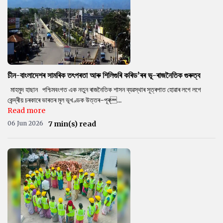
চীন-বাংলাদেশৰ সামৰিক তৎপৰতা আৰু শিলিগুৰি কৰিড’ৰৰ ভূ-ৰাজনৈতিক গুৰুত্ব
মাহমুদ হাছান পশ্চিমবংগত এক নতুন ৰাজনৈতিক শাসন ব্যৱস্থাৰ সূত্ৰপাত হোৱাৰ লগে লগে
কেন্দ্ৰীয় চৰকাৰে ভাৰতৰ মূল ভূখণ্ডক উত্তৰ-পূৰ্...
Read more
06 Jun 2026
7 min(s) read