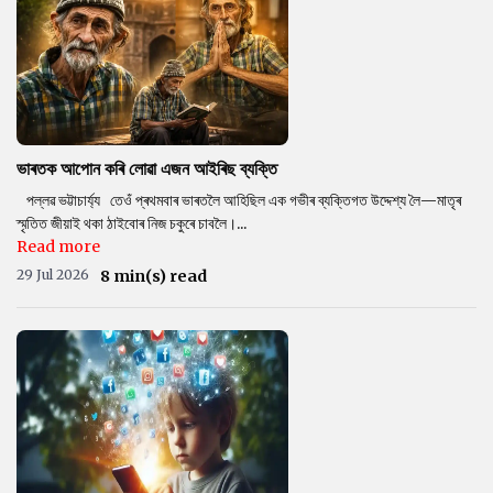
ভাৰতক আপোন কৰি লোৱা এজন আইৰিছ ব্যক্তি
পল্লৱ ভট্টাচাৰ্য্য তেওঁ প্ৰথমবাৰ ভাৰতলৈ আহিছিল এক গভীৰ ব্যক্তিগত উদ্দেশ্য লৈ—মাতৃৰ
স্মৃতিত জীয়াই থকা ঠাইবোৰ নিজ চকুৰে চাবলৈ।...
Read more
29 Jul 2026
8 min(s) read