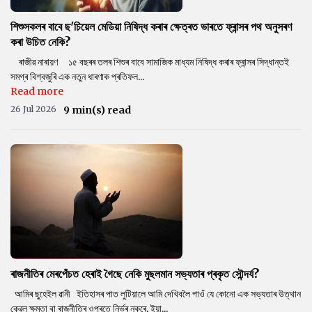
শিশুসকলৰ বাবে ছ'চিয়েল মেডিয়া নিষিদ্ধ কৰাৰ ক্ষেত্ৰত ভাৰতে ফ্ৰান্সৰ পথ অনুসৰণ
কৰা উচিত নেকি?
ৰাজীৱ নাৰায়ণ ১৫ বছৰৰ তলৰ শিশুৰ বাবে সামাজিক মাধ্যম নিষিদ্ধ কৰাৰ ফ্ৰান্সৰ সিদ্ধান্তই
সমগ্ৰ বিশ্বজুৰি এক নতুন ধাৰণাক প্ৰতিফল...
Read more
26 Jul 2026
9 min(s) read
ৰাজনীতিৰ মেৰপেঁচত হেৰাই গৈছে নেকি মুছলমান সভ্যতাৰ প্ৰকৃত সৌন্দৰ্য?
আমিৰ ছুহেইল ৱানী ইতিহাসৰ পাত লুটিয়ালে আমি দেখিবলৈ পাওঁ যে কোনো এক সভ্যতাৰ উত্থান
কেৱল ক্ষমতা বা ৰাজনীতিৰ ওপৰতে নিৰ্ভৰ নকৰে, ইয়া...