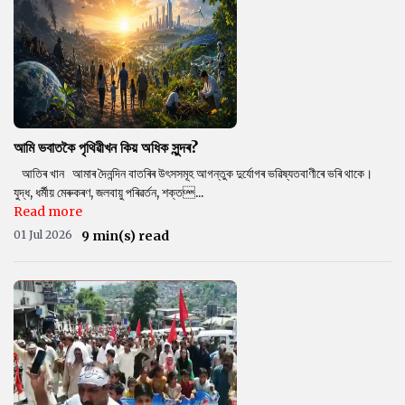
আমি ভবাতকৈ পৃথিৱীখন কিয় অধিক সুন্দৰ?
আতিৰ খান আমাৰ দৈনন্দিন বাতৰিৰ উৎসসমূহ আগন্তুক দুৰ্যোগৰ ভৱিষ্যতবাণীৰে ভৰি থাকে।
যুদ্ধ, ধৰ্মীয় মেৰুকৰণ, জলবায়ু পৰিৱৰ্তন, শক্ত...
Read more
01 Jul 2026
9 min(s) read