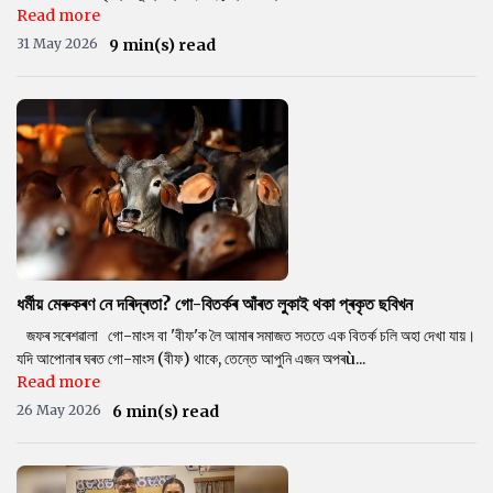
Read more
31 May 2026
9 min(s) read
ধৰ্মীয় মেৰুকৰণ নে দৰিদ্ৰতা? গো-বিতৰ্কৰ আঁৰত লুকাই থকা প্ৰকৃত ছবিখন
জফৰ সৰেশৱালা গো-মাংস বা 'বীফ'ক লৈ আমাৰ সমাজত সততে এক বিতৰ্ক চলি অহা দেখা যায়।
যদি আপোনাৰ ঘৰত গো-মাংস (বীফ) থাকে, তেন্তে আপুনি এজন অপৰù...
Read more
26 May 2026
6 min(s) read