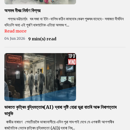
অসমৰ নীৰৱ নিৰ্মাণ বিপ্লৱ
পল্লৱ ভট্টাচাৰ্য্য ঘৰ সজা বা ইটা-বালিৰ কঠিন কামবোৰ কেৱল পুৰুষৰ বাবেহে- সমাজত দীৰ্ঘদিন
ধৰি চলি অহা এই পুৰণি ধাৰণাটোক এতিয়া অসমৰ গ...
Read more
04 Jun 2026
9 min(s) read
ভাৰতত কৃত্ৰিম বুদ্ধিমত্তাৰ(AI) দ্বাৰা সৃষ্টি হোৱা ভুৱা বাতৰি আৰু নিৰাপত্তাৰ
ভাবুকি
ৰাজীৱ নাৰায়ণ শেহতীয়াকৈ ভাৰতবাসীয়ে এদিন পুৱা সাৰ পাই দেখে যে এগৰাকী আগশাৰীৰ
ৰাজনৈতিক নেতাৰ কৃত্ৰিম বুদ্ধিমত্তা (AI)j দ্বাৰা নিৰ্...