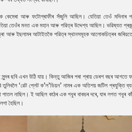
 কেমেৰা আৰু ফটোগ্ৰাফীৰ সঁজুলি আছিল। যেতিয়া তেওঁ মদিনাৰ প
তিয়া তেওঁৰ মনত এক মহান আৰু পৱিত্ৰ উদ্দেশ্য আছিল। ভৱিষ্যত প্ৰজন
াত্ৰা আৰু ইছলামৰ আটাইতকৈ পৱিত্ৰ স্থানসমূহক আলোকচিত্ৰৰ জৰিয়তে
 সুন্দৰ ছবি এখন উঠি যায়। কিন্তু আজিৰ পৰা প্ৰায় ডেৰশ বছৰ আগতে ফ
ুলিবলৈ ‘ৱেট প্লেট ক’ল’ডিয়ন’ নামৰ এক অতিশয় জটিল প্ৰযুক্তি ব্য
 পাতল নাছিল। ই আছিল কাঠৰ এক গধুৰ বাকচৰ দৰে, যাৰ লগত গধুৰ কাঁ
ব লগা হৈছিল।