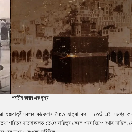
প্ৰাচীন কাবাৰ এক দৃশ্য
োৱা হজযাত্ৰীসকলৰ কাফেলাৰ সৈতে যাত্ৰা কৰা। তেওঁ এই সমগ্ৰ ক
 তথা পৱিত্ৰ যাত্ৰাকালত তেওঁৰ দায়িত্ব কেৱল ধনৰ হিচাপ ৰখাই নাছিল, 
টো সৰু-বৰ তথ্যও সংগ্ৰহ কৰিছিল।