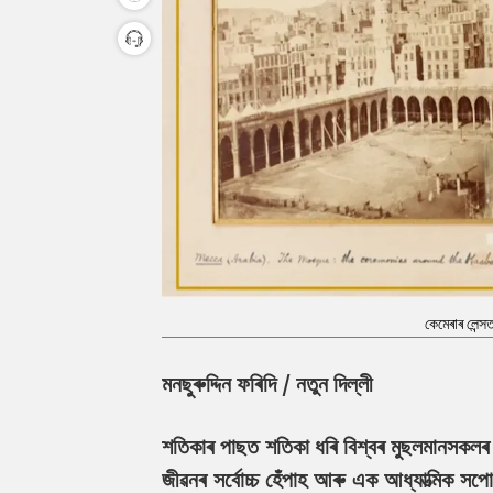
কেমেৰাৰ লেন্স
মনছুৰুদ্দিন ফৰিদি / নতুন দিল্লী
শতিকাৰ পাছত শতিকা ধৰি বিশ্বৰ মুছলমানসকলৰ 
জীৱনৰ সৰ্বোচ্চ হেঁপাহ আৰু এক আধ্যাত্মিক স