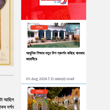
ঐতিহ্য
আধুনিক শিক্ষাৰ নতুন দিশ প্ৰদৰ্শন কৰিছে খানকাহ
ৰহমানীয়ে
05 Aug 2026 | 11 min(s) read
ঐতিহ্য
াটো আছিল
ফৰ দৰ্শন