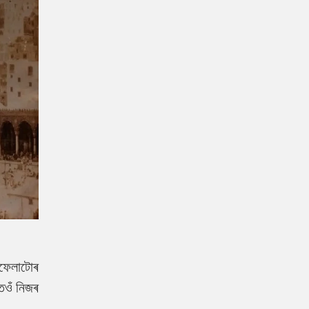
াফেলাটোৰ
তেওঁ নিজৰ