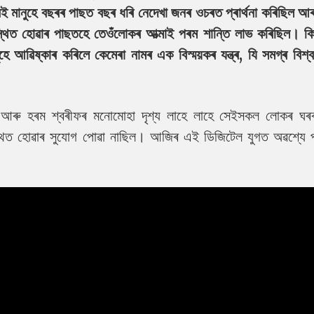
ই মানুহে বছৰৰ পাছত বছৰ ধৰি নেদেখা জনৰ ওচৰত প্ৰাৰ্থনা কৰিছিল আ
্থিত হোৱাৰ পাছতহে তেওঁলোকৰ আত্মাই পৰম শান্তি লাভ কৰিছিল। কিন
ে আৱিষ্কাৰ কৰিলে কেমেৰা নামৰ এক বিস্ময়কৰ যন্ত্ৰ, যি সমগ্ৰ বিশ্
কা আৰু হৰম শ্বৰীফৰ মনোমোহা দৃশ্য লাহে লাহে সেইসকল লোকৰ ঘ
থিত হোৱাৰ সুযোগ পোৱা নাছিল। আজিৰ এই ডিজিটেল যুগত অৱশ্যে প