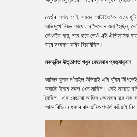
তেওঁৰ লগত সেই সময়ৰ আটাইতকৈ অত্যাধুনিক
অভিমুখে নিজৰ কাফেলাৰ সৈতে ৰাওনা হৈছিল, তে
দেখিবলৈ পায়, তাৰ বাবে তেওঁ এই ঐতিহাসিক য
বাবে সংৰক্ষণ কৰিব বিচাৰিছিল।
মৰুভূমিৰ উত্তাপত গধুৰ কেমেৰাৰ প্ৰত্যাহ্বান
আজিৰ যুগত ম’বাইল উলিয়াই এটা বুটাম টিপিলেই
কৰাটো ইমান সহজ খেল নাছিল। সেই সময়ত ছবি ত
হৈছিল। এই কেমেৰা আজিৰ কেমেৰাৰ দৰে সৰু বা
আৰু বিভিন্ন ধৰণৰ ৰাসায়নিক পদাৰ্থ কঢ়িয়াই নি