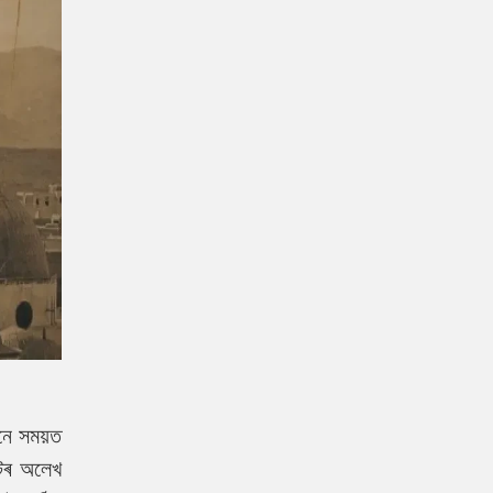
নে সময়ত
বাটৰ অলেখ