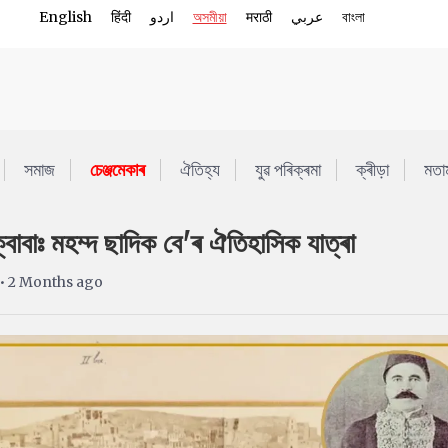
English
हिंदी
اردو
অসমীয়া
मराठी
عربي
বাংলা
সমাজ
চেঞ্জমেকাৰ
ঐতিহ্য
যুৱ পৰিক্ৰমা
ক্ৰীড়া
মতা
বাবাঃ মহম্দ ছাদিক বে'ৰ ঐতিহাসিক যাত্ৰা
• 2 Months ago