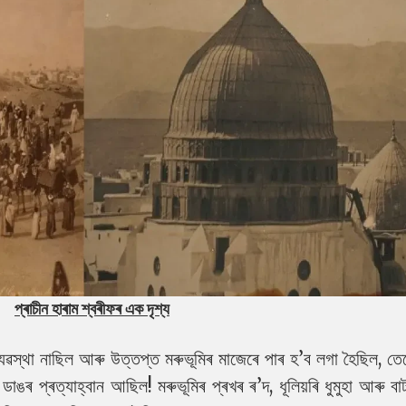
প্ৰাচীন হাৰাম শ্বৰীফৰ এক দৃশ্য
্যৱস্থা নাছিল আৰু উত্তপ্ত মৰুভূমিৰ মাজেৰে পাৰ হ’ব লগা হৈছিল, তে
ান ডাঙৰ প্ৰত্যাহ্বান আছিল! মৰুভূমিৰ প্ৰখৰ ৰ’দ, ধূলিয়ৰি ধুমুহা আৰু 