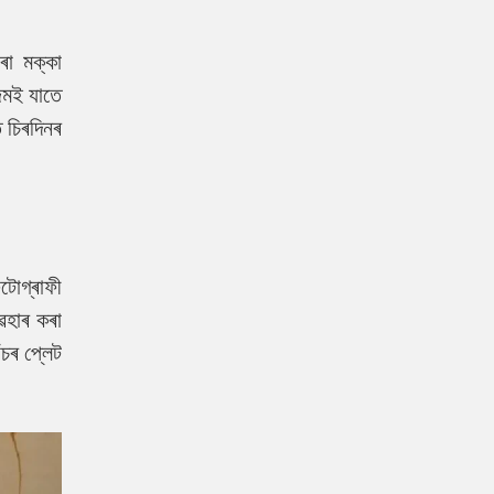
ৰা মক্কা
্মই যাতে
 চিৰদিনৰ
টোগ্ৰাফী
ৱহাৰ কৰা
চৰ প্লেট