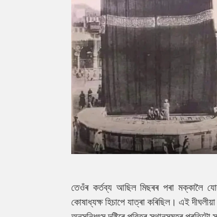
তেওঁৰ কৰ্তব্য আছিল মিছৰৰ পৰা মক্কালৈ য
কোষাধ্যক্ষ হিচাপে যাত্ৰা কৰিছিল। এই দীঘলীয়া
অনুসন্ধিৎসু দৃষ্টিৰে পৱিত্ৰ স্থানসমূহৰ প্ৰতি