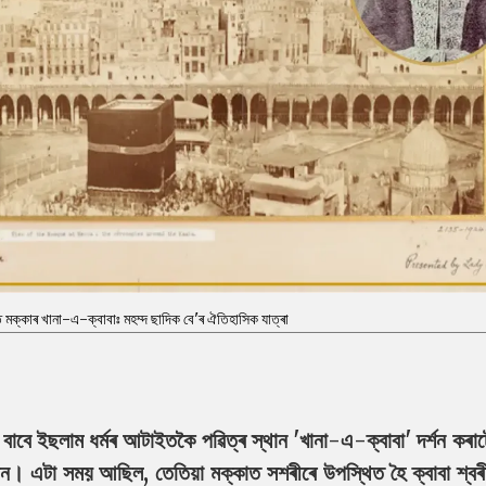
ত মক্কাৰ খানা-এ-ক্বাবাঃ মহম্দ ছাদিক বে'ৰ ঐতিহাসিক যাত্ৰা
বাবে ইছলাম ধৰ্মৰ আটাইতকৈ পৱিত্ৰ স্থান 'খানা-এ-ক্বাবা' দৰ্শন কৰ
পোন। এটা সময় আছিল, তেতিয়া মক্কাত সশৰীৰে উপস্থিত হৈ ক্বাবা শ্বৰী