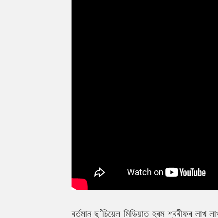
বৰ্তমান ছ’চিয়েল মিডিয়াত হৰম শ্বৰীফৰ লাখ 