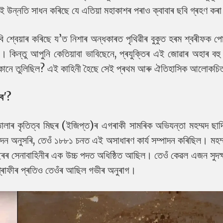
নেই উন্নতি সাধন কৰিছে যে এতিয়া মহাকাশৰ পৰাও ক্বাবাৰ ছবি গ্ৰহণ কৰ
 শ্বেয়াৰ কৰিছে য’ত নিশাৰ অন্ধকাৰত পৃথিৱীৰ বুকুত হৰম শ্বৰীফক 
 যায়। কিন্তু আপুনি কেতিয়াবা ভাবিছেনে, প্ৰযুক্তিৰ এই জোৱাৰ অহাৰ 
 কোনে তুলিছিল? এই কাহিনী হৈছে সেই প্ৰথম আৰু ঐতিহাসিক আলোকচি
বে'?
লাৰ কৃতিত্ব মিছৰ (ইজিপ্ত)ৰ এগৰাকী সামৰিক অভিযন্তা মহম্মদ ছাদ
ন অনুসৰি, তেওঁ ১৮৮১ চনত এই অসাধাৰণ কাৰ্য সম্পাদন কৰিছিল। মহম্
িছৰৰ সেনাবাহিনীৰ এক উচ্চ পদত অধিষ্ঠিত আছিল। তেওঁ কেৱল এজন সুদক্
োগ্ৰাফীৰ প্ৰতিও তেওঁৰ আছিল গভীৰ অনুৰাগ।