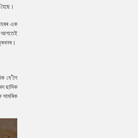
া হৈছে।
পোহৰৰ এক
বহু আগতেই
ত্ৰখনৰ।
িক বে’লৈ
মদ ছাদিক
ষ সামৰিক