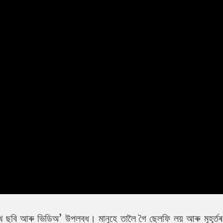
লাখ ছবি আৰু ভিডিঅ’ উপলব্ধ। মানুহে তালৈ গৈ ছেলফি লয় আৰু মুহূৰ্ত