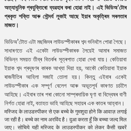
অত্যাধুনিক প্ৰযুক্তিৰো ব্যৱহাৰ কৰা হোৱা নাই। এই ভিডিঅ’টোৰ
প্ৰকৃত শক্তি আৰু সৌন্দৰ্য লুকাই আছে ইয়াৰ অকৃত্ৰিম সৰলতাৰ
মাজত।
ভিডিঅ’টোত এটা মছজিদৰ লাউডস্পীকাৰৰ শব্দ শুনিবলৈ পোৱা গৈছে।
সাধাৰণতে এই একেটা লাউডস্পীকাৰক লৈয়েই আমাৰ সমাজত
বিভিন্ন সময়ত তীব্ৰ বিতৰ্কৰ সূত্ৰপাত হোৱা দেখা যায়। কেতিয়াবা
ইয়াক শব্দ প্ৰদূষণৰ কাৰক আখ্যা দিয়া হয়, আকৌ কেতিয়াবা ইয়াক
ৰাজনীতিৰ আহিলা সজাই তোলা হয়। কিন্তু এইবাৰ একেই
লাউডস্পীকাৰ এক সম্পূৰ্ণ বেলেগ আৰু অভূতপূৰ্ব কাৰণত চৰ্চালৈ
আহিছে। এইবাৰ তাৰ পৰা কোনো সাম্প্ৰদায়িক ঘৃণা বা বিদ্বেষৰ বাণী
নিৰ্গত হোৱা নাই, বতাহত ভাহি আহিছে সহায়ৰ এক কাতৰ আহ্বান।
मस्जिद के लाउडस्पीकर से एक बच्चे के गुमशुदा होने कि आवाज़ लगाई
जा रही है। बच्चे का नाम अरविंद है। दुआ करता हुँ कि बच्चा जल्द मिल
जाए। सोचिये यही मस्जिद के लाउडस्पीकर को लेकर कैसी खबरें