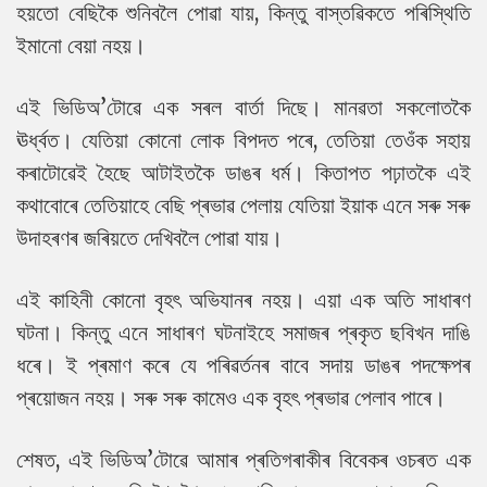
হয়তো বেছিকৈ শুনিবলৈ পোৱা যায়, কিন্তু বাস্তৱিকতে পৰিস্থিতি
ইমানো বেয়া নহয়।
এই ভিডিঅ’টোৱে এক সৰল বাৰ্তা দিছে। মানৱতা সকলোতকৈ
ঊৰ্ধ্বত। যেতিয়া কোনো লোক বিপদত পৰে, তেতিয়া তেওঁক সহায়
কৰাটোৱেই হৈছে আটাইতকৈ ডাঙৰ ধৰ্ম। কিতাপত পঢ়াতকৈ এই
কথাবোৰে তেতিয়াহে বেছি প্ৰভাৱ পেলায় যেতিয়া ইয়াক এনে সৰু সৰু
উদাহৰণৰ জৰিয়তে দেখিবলৈ পোৱা যায়।
এই কাহিনী কোনো বৃহৎ অভিযানৰ নহয়। এয়া এক অতি সাধাৰণ
ঘটনা। কিন্তু এনে সাধাৰণ ঘটনাইহে সমাজৰ প্ৰকৃত ছবিখন দাঙি
ধৰে। ই প্ৰমাণ কৰে যে পৰিৱৰ্তনৰ বাবে সদায় ডাঙৰ পদক্ষেপৰ
প্ৰয়োজন নহয়। সৰু সৰু কামেও এক বৃহৎ প্ৰভাৱ পেলাব পাৰে।
শেষত, এই ভিডিঅ’টোৱে আমাৰ প্ৰতিগৰাকীৰ বিবেকৰ ওচৰত এক