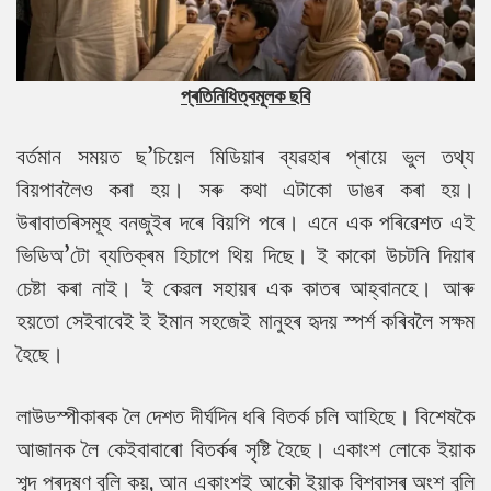
প্ৰতিনিধিত্বমূলক ছবি
বৰ্তমান সময়ত ছ’চিয়েল মিডিয়াৰ ব্যৱহাৰ প্ৰায়ে ভুল তথ্য
বিয়পাবলৈও কৰা হয়। সৰু কথা এটাকো ডাঙৰ কৰা হয়।
উৰাবাতৰিসমূহ বনজুইৰ দৰে বিয়পি পৰে। এনে এক পৰিৱেশত এই
ভিডিঅ’টো ব্যতিক্ৰম হিচাপে থিয় দিছে। ই কাকো উচটনি দিয়াৰ
চেষ্টা কৰা নাই। ই কেৱল সহায়ৰ এক কাতৰ আহ্বানহে। আৰু
হয়তো সেইবাবেই ই ইমান সহজেই মানুহৰ হৃদয় স্পৰ্শ কৰিবলৈ সক্ষম
হৈছে।
লাউডস্পীকাৰক লৈ দেশত দীৰ্ঘদিন ধৰি বিতৰ্ক চলি আহিছে। বিশেষকৈ
আজানক লৈ কেইবাবাৰো বিতৰ্কৰ সৃষ্টি হৈছে। একাংশ লোকে ইয়াক
শব্দ প্ৰদূষণ বুলি কয়, আন একাংশই আকৌ ইয়াক বিশ্বাসৰ অংশ বুলি