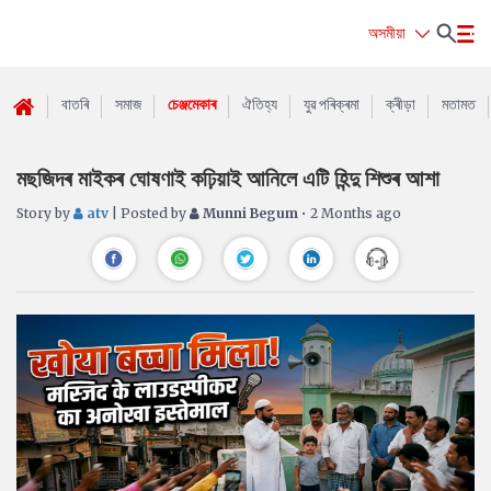
অসমীয়া
বাতৰি
সমাজ
চেঞ্জমেকাৰ
ঐতিহ্য
যুৱ পৰিক্ৰমা
ক্ৰীড়া
মতামত
মছজিদৰ মাইকৰ ঘোষণাই কঢ়িয়াই আনিলে এটি হিন্দু শিশুৰ আশা
Story by
atv
| Posted by
Munni Begum
• 2 Months ago