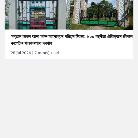
সন্তান লাভৰ আশা আৰু আৰোগ্যৰ পৱিত্ৰ ঠিকনা: ৬০০ বছৰীয়া ঐতিহ্যৰে জীপাল
বৰপেটাৰ খানকাৰপাৰা দৰগাহ
28 Jul 2026 | 7 min(s) read