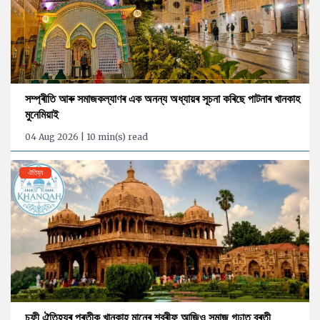
সম্প্ৰীতি আৰু সমাজকল্যাণৰ এক অনন্য অধ্যায়ৰ সূচনা কৰিছে পাটনাৰ খানকাহ
মুনেমিয়াই
04 Aug 2026 | 10 min(s) read
ঐতিহ্য
চুফী ঐতিহ্যৰ প্ৰতীক খানকাহ মানেৰ শ্বৰীফ আজিও সমাজ গঢ়াত ব্ৰতী