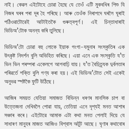
নাই। কেৱল এইটোহে চোৱা হৈছে যে তেওঁ এটি মুকবধিৰ শিশু যি
নিজৰ ঘৰৰ পৰা দূৰ হৈ পৰিছে। আৰু তেওঁক নিৰাপদে ঘৰলৈ ঘূৰাই
পঠিওৱাটোৱেই আটাইতকৈ গুৰুত্বপূৰ্ণ। এই চিন্তাধাৰাই
ভিডিঅ’টোক অনন্য কৰি তুলিছে।
ভিডিঅ’টো চোৱা বহু লোকে ইয়াক গংগা-যমুনাৰ সংস্কৃতিৰ এক
উৎকৃষ্ট নিদৰ্শন বুলি অভিহিত কৰিছে। এয়া এনে এক সংস্কৃতি য’ত
ভিন ভিন পৰম্পৰা একেলগে আগবাঢ়ি যায়। য’ত বৈচিত্ৰ্যক দুৰ্বলতাৰ
পৰিৱৰ্তে শক্তি বুলি গণ্য কৰা হয়। এই ভিডিঅ’টোত সেই একেই
অনুভৱ স্পষ্টকৈ ফুটি উঠিছে।
আজিৰ সময়ত যেতিয়া সমাজত বিভিন্ন ধৰণৰ মানসিক চাপ বা
উত্তেজনা দেখিবলৈ পোৱা যায়, তেতিয়া এনে দৃশ্যই মনত আশাৰ
সঞ্চাৰ কৰে। এইটোৱে আমাক এটা কথা মনত পেলাই দিয়ে যে
সাধাৰণ মানুহৰ মাজত আজিও বিশ্বাস অটুট আছে। ঘৃণাৰ কথাবোৰ