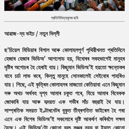
প্ৰতিনিধিত্বমূলক ছবি
আৱাজ-দ্য ভইচ / নতুন দিল্লী
ছ’চিয়েল মিডিয়াৰ বিশাল আৰু কোলাহলপূৰ্ণ পৃথিৱীখনত প্ৰতিদিনে
হেজাৰ হেজাৰ ভিডিঅ’ আপলোড হয়, যিবোৰৰ সৰহভাগেই মানুহৰ
দৃষ্টিৰ অগোচৰ হৈ হেৰাই যায়। কিছুমান ভিডিঅ’ই হয়তো ক্ষন্তেকৰ
বাবে চৰ্চা লাভ কৰে, কিন্তু মানুহে সোনকালেই সেইবোৰ পাহৰিও
যায়। পিছে, এই কৃত্ৰিম কোলাহলৰ মাজতো কেতিয়াবা এনে কিছুমান
সৰু অথচ অৰ্থবহ দৃশ্য আমাৰ চকুত পৰে, যিয়ে আমাৰ বিবেকক
জোকাৰি যায় আৰু হৃদয়ত এক গভীৰ সাঁচ বহুৱাই থৈ যায়।
সাম্প্ৰতিক সময়ত ইণ্টাৰনেটৰ বুকুত তীব্ৰগতিত ভাইৰেল হৈ পৰা
এনে এক বিশেষ ভিডিঅ’ই সকলোৰে দৃষ্টি আকৰ্ষণ কৰিবলৈ সক্ষম
হৈছে। এই ভিডিঅ’টো কোনো বৃহৎ মঞ্চৰ নহয় বা ইয়াত কোনো