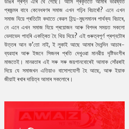
ডাঙৰ প্ৰশ্ন এৰি থৈ গৈছে। আমি প্ৰকৃততে আমাৰ ভৱিষ্যত
প্ৰজন্মৰ বাবে কেনেধৰণৰ সমাজ এখন গঢ়িব বিচাৰোঁ? এনে এখন
সমাজ যিয়ে প্ৰতিটো কথাতে কেৱল হিন্দু-মুছলমানৰ পাৰ্থক্য বিচাৰে,
নে এনে এখন সমাজ যিয়ে প্ৰয়োজন আৰু বিপদৰ সময়ত সকলো
ভেদাভেদ পাহৰি একত্ৰিত হৈ থিয় দিয়ে? এই গুৰুত্বপূৰ্ণ প্ৰশ্নটোৰ
উত্তৰ আন ক’তো নাই, ই লুকাই আছে আমাৰ দৈনন্দিন আচাৰ-
ব্যৱহাৰ আৰু ইজনে সিজনৰ প্ৰতি দেখুওৱা মানৱীয় দৃষ্টিভংগীৰ
মাজতেই। মানৱতাৰ এই সৰু সৰু জয়গানবোৰেই আমাক সোঁৱৰাই
দিয়ে যে সমাজখন এতিয়াও বাসোপযোগী হৈ আছে, আৰু ইয়াক
জীয়াই ৰখাৰ দায়িত্ব আমাৰ সকলোৰে।