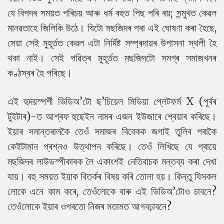
যে বিপদৰ সময়ত পৰিচয় আৰু ধৰ্ম বহুত পিছ পৰি ৰয়; সন্মুখত কেৱল
মানৱতাহে জিলিকি উঠে। যিটো মছজিদৰ পৰা এই ঘোষণা কৰা হৈছে,
সেয়া সেই মুহূৰ্তত কেৱল এটা নিৰ্দিষ্ট সম্প্ৰদায়ৰ উপাসনা স্থলী হৈ
থকা নাই। সেই পৱিত্ৰ মুহূৰ্তত মছজিদটো সমগ্ৰ সমাজখনৰ
কণ্ঠস্বৰ হৈ পৰিছে।
এই হৃদয়স্পৰ্শী ভিডিঅ’টো ছ’চিয়েল মিডিয়া প্লেটফৰ্ম X (পূৰ্বৰ
টুইটাৰ)-ত আশ্ৰফ হুছেইন নামৰ এজন ইউজাৰে শ্বেয়াৰ কৰিছে।
ইয়াৰ সমান্তৰালকৈ তেওঁ সমাজৰ বিবেকক জগাই তুলিব পৰাকৈ
কেইটামান প্ৰশ্নও উত্থাপন কৰিছে। তেওঁ লিখিছে যে প্ৰায়ে
মছজিদৰ লাউডস্পীকাৰক লৈ একাংশই নেতিবাচক মন্তব্য কৰা দেখা
যায়। বহু সময়ত ইয়াক বিতৰ্কৰ বিষয় কৰি তোলা হয়। কিন্তু যিসকল
লোকে এনে কাম কৰে, তেওঁলোকে বাৰু এই ভিডিঅ’টোও চাবনে?
তেওঁলোকে ইয়াৰ ওপৰতো নিজৰ মতামত আগবঢ়াবনে?