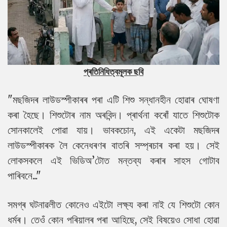
প্ৰতিনিধিত্বমূলক ছবি
"মছজিদৰ লাউডস্পীকাৰৰ পৰা এটি শিশু সন্ধানহীন হোৱাৰ ঘোষণা
কৰা হৈছে। শিশুটোৰ নাম অৰবিন্দ। প্ৰাৰ্থনা কৰোঁ যাতে শিশুটোক
সোনকালেই পোৱা যায়। ভাবকচোন, এই একেটা মছজিদৰ
লাউডস্পীকাৰক লৈ কেনেধৰণৰ বাতৰি সম্প্ৰচাৰ কৰা হয়। সেই
লোকসকলে এই ভিডিঅ’টোত মন্তব্য কৰাৰ সাহস গোটাব
পাৰিবনে..."
সমগ্ৰ ঘটনাৱলীত কোনেও এইটো লক্ষ্য কৰা নাই যে শিশুটো কোন
ধৰ্মৰ। তেওঁ কোন পৰিয়ালৰ পৰা আহিছে, সেই বিষয়েও সোধা হোৱা