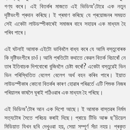
গণ্য কৰে। এই বিতৰ্কৰ মাজতে এই ভিডিঅ’টোৱে এক নতুন
দৃষ্টিভংগী প্ৰদান কৰিছে। ই প্ৰমাণ কৰিছে যে প্ৰয়োজনৰ সময়ত
সেই একেটা লাউডস্পীকাৰেই সমাজৰ বাবে সহায়ৰ এক মাধ্যম হৈ
পৰিব পাৰে।
এই ঘটনাই আমাক এইটো ভাবিবলৈ বাধ্য কৰে যে আমি বস্তুবোৰক
কি দৃষ্টিভংগীৰে চাওঁ। আমি প্ৰতিটো কথাতে কেৱল বিতৰ্ক বিচাৰোঁ নে
তাৰ ইতিবাচক দিশবোৰো বুজিবলৈ চেষ্টা কৰোঁ? একেটা বস্তুৱেই ভিন
ভিন পৰিস্থিতিত বেলেগ বেলেগ অৰ্থ বহন কৰিব পাৰে। ইয়াত
লাউডস্পীকাৰ কোনো বিতৰ্কৰ কাৰণ হোৱাৰ পৰিৱৰ্তে এটি শিশুক নিজৰ
পৰিয়ালৰ কাষলৈ ঘূৰাই পঠিওৱাৰ এক মাধ্যম হৈ পৰিছে।
এই ভিডিঅ’টোৰ আন এক দিশো আছে। ই আমাক বাস্তৱৰ নিৰ্মম
সত্যটোৰ সৈতে পৰিচয় কৰাই দিছে। প্ৰায়ে টিভি আৰু ছ’চিয়েল
মিডিয়াত যিখন ছবি দেখুওৱা হয়, সেয়া সম্পূৰ্ণ সঁচা নহয়। প্ৰকৃত