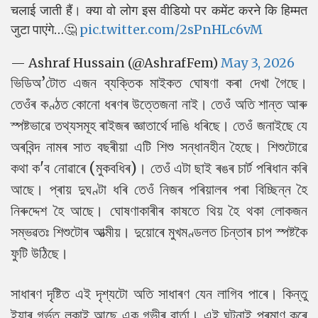
चलाई जाती हैं। क्या वो लोग इस वीडियो पर कमेंट करने कि हिम्मत
जुटा पाएंगे…🤔
pic.twitter.com/2sPnHLc6vM
— Ashraf Hussain (@AshrafFem)
May 3, 2026
ভিডিঅ’টোত এজন ব্যক্তিক মাইকত ঘোষণা কৰা দেখা গৈছে।
তেওঁৰ কণ্ঠত কোনো ধৰণৰ উত্তেজনা নাই। তেওঁ অতি শান্ত আৰু
স্পষ্টভাৱে তথ্যসমূহ ৰাইজৰ জ্ঞাতাৰ্থে দাঙি ধৰিছে। তেওঁ জনাইছে যে
অৰবিন্দ নামৰ সাত বছৰীয়া এটি শিশু সন্ধানহীন হৈছে। শিশুটোৱে
কথা ক'ব নোৱাৰে (মুকবধিৰ)। তেওঁ এটা ছাই ৰঙৰ চাৰ্ট পৰিধান কৰি
আছে। প্ৰায় দুঘণ্টা ধৰি তেওঁ নিজৰ পৰিয়ালৰ পৰা বিচ্ছিন্ন হৈ
নিৰুদ্দেশ হৈ আছে। ঘোষণাকাৰীৰ কাষতে থিয় হৈ থকা লোকজন
সম্ভৱতঃ শিশুটোৰ আত্মীয়। দুয়োৰে মুখমণ্ডলত চিন্তাৰ চাপ স্পষ্টকৈ
ফুটি উঠিছে।
সাধাৰণ দৃষ্টিত এই দৃশ্যটো অতি সাধাৰণ যেন লাগিব পাৰে। কিন্তু
ইয়াৰ গৰ্ভত লুকাই আছে এক গভীৰ বাৰ্তা। এই ঘটনাই প্ৰমাণ কৰে