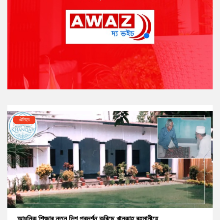
ঐতিহ্য
আধুনিক শিক্ষাৰ নতুন দিশ প্ৰদৰ্শন কৰিছে খানকাহ ৰহমানীয়ে