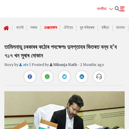
অসমীয়া
বাতৰি
সমাজ
চেঞ্জমেকাৰ
ঐতিহ্য
যুৱ পৰিক্ৰমা
ক্ৰীড়া
মতামত
তামিলনাডু চৰকাৰৰ কঠোৰ পদক্ষেপঃ দুসপ্তাহৰ ভিতৰত বন্ধ হ'ব
৭১৭ খন সুৰাৰ দোকান
Story by
atv
| Posted by
Nikunja Nath
• 2 Months ago