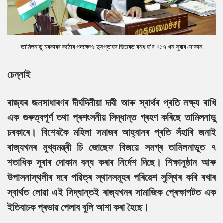
তামিলনাডু চৰকাৰৰ কঠোৰ পদক্ষেপঃ দুসপ্তাহৰ ভিতৰত বন্ধ হ'ব ৭১৭ খন সুৰাৰ দোকান
চেন্নাই
ৰাজ্যৰ জনসাধাৰণৰ দীৰ্ঘদিনীয়া দাবী আৰু স্বাৰ্থৰ প্ৰতি লক্ষ্য ৰাখি
এক গুৰুত্বপূৰ্ণ তথা প্ৰশংসনীয় সিদ্ধান্ত গ্ৰহণ কৰিছে তামিলনাডু
চৰকাৰে। বিশেষকৈ মহিলা সমাজৰ আহ্বানৰ প্ৰতি সঁহাৰি জনাই
ৰাজ্যখনৰ মুখ্যমন্ত্ৰী চি জোছেফ বিজয়ে সমগ্ৰ তামিলনাডুত ৭
শতাধিক সুৰাৰ দোকান বন্ধ কৰাৰ নিৰ্দেশ দিছে। শিক্ষানুষ্ঠান আৰু
উপাসনাস্থলীৰ দৰে পৱিত্ৰ স্থানসমূহৰ পৰিৱেশ সুস্থিৰ কৰি ৰখাৰ
স্বাৰ্থত লোৱা এই সিদ্ধান্তই ৰাজ্যখনৰ সামাজিক প্ৰেক্ষাপটত এক
ইতিবাচক প্ৰভাৱ পেলাব বুলি আশা কৰা হৈছে।