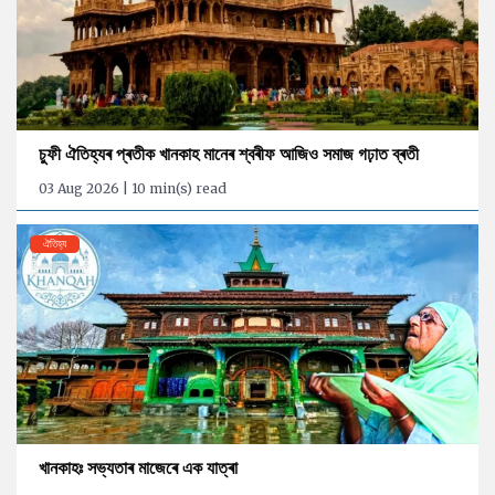
চুফী ঐতিহ্যৰ প্ৰতীক খানকাহ মানেৰ শ্বৰীফ আজিও সমাজ গঢ়াত ব্ৰতী
03 Aug 2026 | 10 min(s) read
ঐতিহ্য
খানকাহঃ সভ্যতাৰ মাজেৰে এক যাত্ৰা