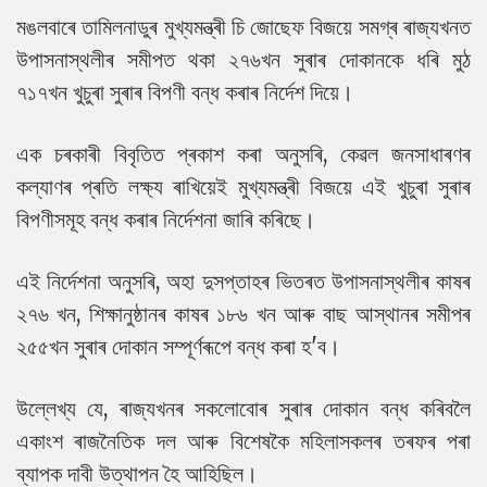
মঙলবাৰে তামিলনাডুৰ মুখ্যমন্ত্ৰী চি জোছেফ বিজয়ে সমগ্ৰ ৰাজ্যখনত
উপাসনাস্থলীৰ সমীপত থকা ২৭৬খন সুৰাৰ দোকানকে ধৰি মুঠ
৭১৭খন খুচুৰা সুৰাৰ বিপণী বন্ধ কৰাৰ নিৰ্দেশ দিয়ে।
এক চৰকাৰী বিবৃতিত প্ৰকাশ কৰা অনুসৰি, কেৱল জনসাধাৰণৰ
কল্যাণৰ প্ৰতি লক্ষ্য ৰাখিয়েই মুখ্যমন্ত্ৰী বিজয়ে এই খুচুৰা সুৰাৰ
বিপণীসমূহ বন্ধ কৰাৰ নিৰ্দেশনা জাৰি কৰিছে।
এই নিৰ্দেশনা অনুসৰি, অহা দুসপ্তাহৰ ভিতৰত উপাসনাস্থলীৰ কাষৰ
২৭৬ খন, শিক্ষানুষ্ঠানৰ কাষৰ ১৮৬ খন আৰু বাছ আস্থানৰ সমীপৰ
২৫৫খন সুৰাৰ দোকান সম্পূৰ্ণৰূপে বন্ধ কৰা হ'ব।
উল্লেখ্য যে, ৰাজ্যখনৰ সকলোবোৰ সুৰাৰ দোকান বন্ধ কৰিবলৈ
একাংশ ৰাজনৈতিক দল আৰু বিশেষকৈ মহিলাসকলৰ তৰফৰ পৰা
ব্যাপক দাবী উত্থাপন হৈ আহিছিল।