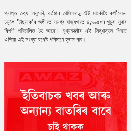
প্ৰাপ্ত তথ্য অনুসৰি, বৰ্তমান তামিলনাডু ষ্টেট মাৰ্কেটিং কৰ্প'ৰেচন
চমুকৈ 'টাছমাক'ৰ অধীনত সমগ্ৰ ৰাজ্যখনত ৪,৭৬৫খন খুচুৰা সুৰাৰ
বিপণী পৰিচালিত হৈ আছে। মুখ্যমন্ত্ৰীৰ এই সিদ্ধান্তৰ পিছত
এতিয়া এই সংখ্যা যথেষ্ট পৰিমাণে হ্ৰাস পাব।