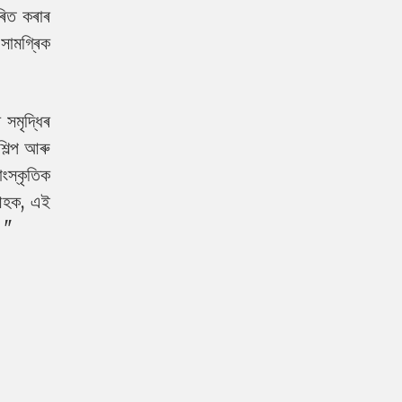
ৰিত কৰাৰ
সামগ্ৰিক
সমৃদ্ধিৰ
িল্প আৰু
ংস্কৃতিক
 আহক, এই
ঁ।"