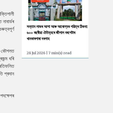
ক্তিশালী
 নাবাৰ্ডৰ
সন্তান লাভৰ আশা আৰু আৰোগ্যৰ পৱিত্ৰ ঠিকনা:
ুত্বপূৰ্ণ
৬০০ বছৰীয়া ঐতিহ্যৰে জীপাল বৰপেটাৰ
খানকাৰপাৰা দৰগাহ
লা-কৌশলত
28 Jul 2026 | 7 min(s) read
ৰজন্ম ধৰি
্ৰতিফলিত
তি প্ৰদান
পদক্ষেপৰ