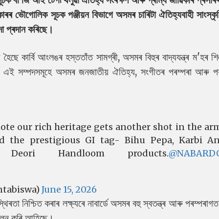
কাৰৰ ভৌগোলিক সূচক পঞ্জীয়ন বিভাগে অসমৰ চাৰিটা ঐতিহ্যবাহী সাংস্ক
া প্ৰদান কৰিছে।
হৈছে কাৰ্বি আংলঙৰ হস্ততাঁত সামগ্ৰী, অসমৰ বিহুৰ বাদ্যযন্ত্ৰ ম'হৰ শি
ৰী৷ এই সম্পদসমূহে অসমৰ জনজাতীয় ঐতিহ্য, সংগীতৰ পৰম্পৰা আৰু প
ote our rich heritage gets another shot in the ar
d the prestigious GI tag- Bihu Pepa, Karbi A
 Deori Handloom products.
@NABARDO
ntabiswa)
June 15, 2026
িৰতা নিশ্চিত কৰাৰ লক্ষ্যৰে নাবাৰ্ডে অসমৰ বহু স্বতন্ত্ৰ আৰু পৰম্পৰাগত
া পালন কৰি আহিছে।