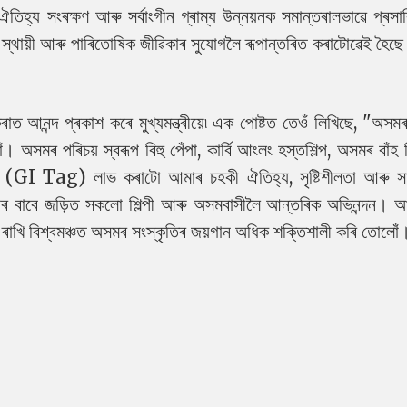
িহ্য সংৰক্ষণ আৰু সৰ্বাংগীন গ্ৰাম্য উন্নয়নক সমান্তৰালভাৱে প্ৰসা
স্থায়ী আৰু পাৰিতোষিক জীৱিকাৰ সুযোগলৈ ৰূপান্তৰিত কৰাটোৱেই হৈছে 
ত আনন্দ প্ৰকাশ কৰে মুখ্যমন্ত্ৰীয়ে৷ এক পোষ্টত তেওঁ লিখিছে, "অসমৰ 
অসমৰ পৰিচয় স্বৰূপ বিহু পেঁপা, কাৰ্বি আংলং হস্তশিল্প, অসমৰ বাঁহ শ
ংক (GI Tag) লাভ কৰাটো আমাৰ চহকী ঐতিহ্য, সৃষ্টিশীলতা আৰু সা
ল্যৰ বাবে জড়িত সকলো শিল্পী আৰু অসমবাসীলৈ আন্তৰিক অভিনন্দন।
ত ৰাখি বিশ্বমঞ্চত অসমৰ সংস্কৃতিৰ জয়গান অধিক শক্তিশালী কৰি তোলো