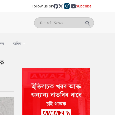
Follow us on
Subcribe
মত
অধিক
িক