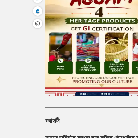
গুৱাহাটী
অসমৰ চাৰিটাকৈ সম্পদে লাভ কৰিছে ভৌগোলিক সূচক