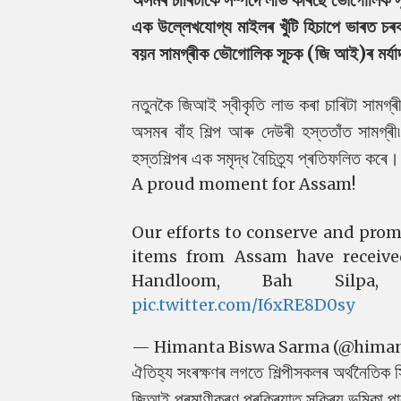
এক উল্লেখযোগ্য মাইলৰ খুঁটি হিচাপে ভাৰত চৰ
বয়ন সামগ্ৰীক ভৌগোলিক সূচক (জি আই)ৰ মৰ্যাদ
নতুনকৈ জিআই স্বীকৃতি লাভ কৰা চাৰিটা সামগ্ৰী 
অসমৰ বাঁহ শিল্প আৰু দেউৰী হস্ততাঁত সামগ্
হস্তশিল্পৰ এক সমৃদ্ধ বৈচিত্ৰ্য প্ৰতিফলিত কৰে।
A proud moment for Assam!
Our efforts to conserve and prom
items from Assam have receive
Handloom, Bah Silpa,
pic.twitter.com/I6xRE8D0sy
— Himanta Biswa Sarma (@hima
ঐতিহ্য সংৰক্ষণৰ লগতে শিল্পীসকলৰ অৰ্থনৈতিক স্থ
জিআই প্ৰমাণীকৰণ প্ৰক্ৰিয়াত সক্ৰিয় ভূমিক