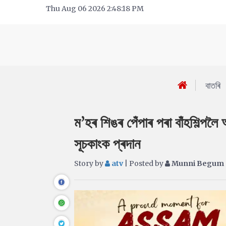
Thu Aug 06 2026 2:48:18 PM
বাতৰি
ম’হৰ শিঙৰ পেঁপাৰ পৰা বাঁহশিল্পল
সূচকাংক প্ৰদান
Story by
atv
| Posted by
Munni Begum