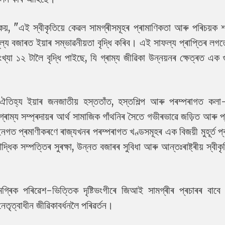
কয়, "এই স্বীকৃতিয়ে কেৱল সামগ্ৰীসমূহৰ প্ৰামাণিকতা আৰু পৰিচয়ক শ
 মূল্য বজাৰত ইয়াৰ সম্ভাৱনীয়তা বৃদ্ধি কৰিব। এই সাফল্য প্ৰাপ্তিৰ লগতে
 ১২ টালৈ বৃদ্ধি পাইছে, যি গ্ৰাম্য জীৱিকা উন্নয়নৰ ক্ষেত্ৰত এক গুৰ
 ঐতিহ্য ইয়াৰ জনজাতীয় হস্ততাঁত, হস্তশিল্প আৰু পৰম্পৰাগত ক
ী গ্ৰাম্য সম্প্ৰদায়ৰ আৰ্থ সামাজিক গাঁথনিৰ সৈতে গভীৰভাৱে জড়িত আৰু প্
নগত প্ৰমাণীকৰণে ৰাজ্যখনৰ পৰম্পৰাগত খণ্ডসমূহৰ এক বিজয়ী মুহূৰ্ত প
্ধিক সম্পত্তিৰ সুৰক্ষা, উন্নত বজাৰৰ সুবিধা আৰু আন্তঃৰাষ্ট্ৰীয় স্বীকৃ
ৰিক পৰিৱেশ-ভিত্তিক দৃষ্টিভংগীৰে জিআই সামগ্ৰীৰ প্ৰচাৰৰ বাবে 
 নেতৃত্বাধীন জীৱিকাবৰ্ধনলৈ পৰিৱৰ্তন।