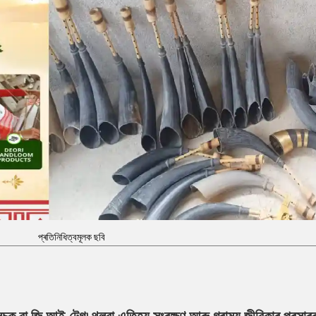
প্ৰতিনিধিত্বমূলক ছবি
 বা জি আই টেগ৷ থলুৱা এতিহ্য সংৰক্ষণ আৰু গ্ৰাম্য জীৱিকাৰ প্ৰসাৰৰ 