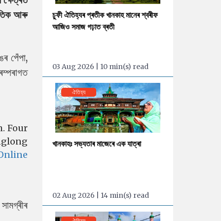
ৃতিক আৰু
চুফী ঐতিহ্যৰ প্ৰতীক খানকাহ মানেৰ শ্বৰীফ
আজিও সমাজ গঢ়াত ব্ৰতী
ঙৰ পেঁপা,
03 Aug 2026 | 10 min(s) read
ৰম্পৰাগত
ঐতিহ্য
m. Four
nglong
খানকাহঃ সভ্যতাৰ মাজেৰে এক যাত্ৰা
nline
02 Aug 2026 | 14 min(s) read
 সামগ্ৰীৰ
ঐতিহ্য