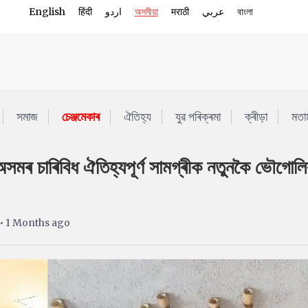
English
हिंदी
اردو
অসমীয়া
मराठी
عربي
বাংলা
সমাজ
চেঞ্জমেকাৰ
ঐতিহ্য
যুৱ পৰিক্ৰমা
ক্ৰীড়া
মতা
ৈ অসমৰ চাৰিবিধ ঐতিহ্যপূৰ্ণ সামগ্ৰীক নতুনকৈ ভৌগোল
• 1 Months ago