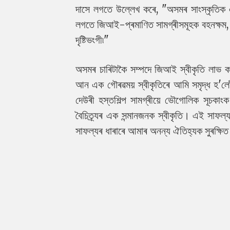
দাসে লগতে উল্লেখ কৰে, "অসমৰ সাংস্কৃতিক ঐত
লগতে জিআই-প্ৰমাণিত সামগ্ৰীসমূহক বহনক্ষম, 
দৃষ্টিভংগী৷"
অসমৰ চাৰিটাকৈ সম্পদে জিআই স্বীকৃতি লাভ কৰা
আন এক গৌৰৱময় স্বীকৃতিৰে আমি সমৃদ্ধ হ'লোঁ। 
দেউৰী হস্তশিল্প সামগ্ৰীয়ে ভৌগোলিক সূচকা
বৈচিত্ৰ্যৰ এক সন্মানজনক স্বীকৃতি। এই সাফ
সাফল্যৰ ধাৰাৰে আমাৰ অনন্য ঐতিহ্যক সুৰক্ষি