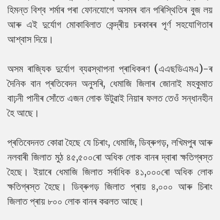
হিমন্ত বিশ্ব শৰ্মাৰ পৰা ফোনযোগে অসমৰ বান পৰিস্থিতিৰ বুজ লয়
আৰু এই দুৰ্যোগ মোকাবিলাত কেন্দ্ৰীয় চৰকাৰৰ পূৰ্ণ সহযোগিতাৰ
আশ্বাস দিয়ে।
অসম ৰাজ্যিক দুৰ্যোগ ব্যৱস্থাপনা প্ৰাধিকৰণ (এএছডিএমএ)-ৰ
দৈনিক বান প্ৰতিবেদন অনুসৰি, ধেমাজি জিলাৰ জোনাই মহকুমাত
বাঢ়নী পানীৰ সোঁতে এজন লোক উটুৱাই নিয়াৰ ফলত তেওঁ সন্ধানহীন
হৈ আছে।
প্ৰতিবেদনত কোৱা হৈছে যে চিৰাং, ধেমাজি, ডিব্ৰুগড়, লখিমপুৰ আৰু
নলবাৰী জিলাত মুঠ ৪৫,৫০০ৰো অধিক লোক বানৰ দ্বাৰা ক্ষতিগ্ৰস্ত
হৈছে। ইয়াৰে ধেমাজি জিলাত সৰ্বাধিক ৪১,০০০ৰো অধিক লোক
ক্ষতিগ্ৰস্ত হৈছে। ডিব্ৰুগড় জিলাত প্ৰায় ৪,০০০ আৰু চিৰাং
জিলাত প্ৰায় ৮০০ লোক বানৰ কৱলত আছে।