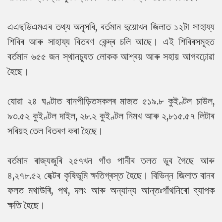
এএছডিএমএৰ তথ্য অনুসৰি, বৰ্তমান দুয়োখন জিলাত ১২টা সাহায্য
শিবিৰ আৰু সাহায্য বিতৰণ কেন্দ্ৰ চলি আছে। এই শিবিৰসমূহত
বৰ্তমান ৬৫৫ জন স্থানচ্যুত লোকক আশ্ৰয় আৰু সহায় আগবঢ়োৱা
হৈছে।
যোৱা ২৪ ঘণ্টাত বানপীড়িতসকলৰ মাজত ৫১৯.৮ কুইণ্টল চাউল,
৯৩.৫২ কুইণ্টল দাইল, ২৮.২ কুইণ্টল নিমখ আৰু ২,৮১৫.৫৭ লিটাৰ
সৰিয়হ তেল বিতৰণ কৰা হৈছে।
বৰ্তমান ৰাজ্যজুৰি ২৫৭খন গাঁও পানীৰ তলত ডুব গৈছে আৰু
৪,২৭৮.৫২ হেক্টৰ কৃষিভূমি ক্ষতিগ্ৰস্ত হৈছে। বিভিন্ন জিলাত বানৰ
ফলত মথাউৰি, পথ, দলং আৰু অন্যান্য আন্তঃগাঁথনিৰো ব্যাপক
ক্ষতি হৈছে।