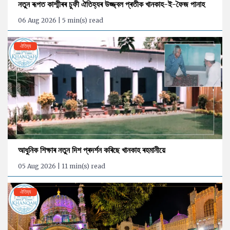
নতুন ৰূপত কাশ্মীৰৰ চুফী ঐতিহ্যৰ উজ্জ্বল প্ৰতীক খানকাহ-ই-ফৈজ পানাহ
06 Aug 2026 | 5 min(s) read
ঐতিহ্য
আধুনিক শিক্ষাৰ নতুন দিশ প্ৰদৰ্শন কৰিছে খানকাহ ৰহমানীয়ে
05 Aug 2026 | 11 min(s) read
ঐতিহ্য