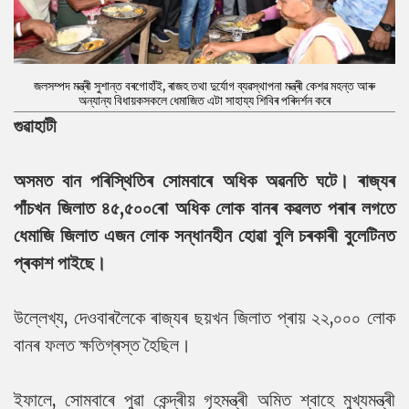
জলসম্পদ মন্ত্ৰী সুশান্ত বৰগোহাঁই, ৰাজহ তথা দুৰ্যোগ ব্যৱস্থাপনা মন্ত্ৰী কেশৱ মহন্ত আৰু
অন্যান্য বিধায়কসকলে ধেমাজিত এটা সাহায্য শিবিৰ পৰিদৰ্শন কৰে
গুৱাহাটী
অসমত বান পৰিস্থিতিৰ সোমবাৰে অধিক অৱনতি ঘটে। ৰাজ্যৰ
পাঁচখন জিলাত ৪৫,৫০০ৰো অধিক লোক বানৰ কৱলত পৰাৰ লগতে
ধেমাজি জিলাত এজন লোক সন্ধানহীন হোৱা বুলি চৰকাৰী বুলেটিনত
প্ৰকাশ পাইছে।
উল্লেখ্য, দেওবাৰলৈকে ৰাজ্যৰ ছয়খন জিলাত প্ৰায় ২২,০০০ লোক
বানৰ ফলত ক্ষতিগ্ৰস্ত হৈছিল।
ইফালে, সোমবাৰে পুৱা কেন্দ্ৰীয় গৃহমন্ত্ৰী অমিত শ্বাহে মুখ্যমন্ত্ৰী