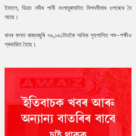
ইফালে, ডিচাং নদীৰ পানী নংলামুৰাঘাটত বিপদসীমাৰ ওপৰেৰে বৈ
আছে।
বানৰ ফলত ৰাজ্যজুৰি ৭৬,১৬১টাতকৈ অধিক গৃহপালিত পশু-পক্ষীও
প্ৰভাৱিত হৈছে।