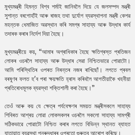
মুখ্যমন্ত্ৰী হিমন্ত বিশ্ব শৰ্মাই জানিবলৈ দিয়ে যে জলসম্পদ মন্ত্ৰী
সুশান্ত বৰগোহাঁই আৰু ৰাজহ তথা দুৰ্যোগ ব্যৱস্থাপনা মন্ত্ৰী কেশৱ
মহন্তক ধেমাজিত অৱস্থান কৰি সমগ্ৰ সাহায্য আৰু উদ্ধাৰ কাৰ্য
তদাৰক কৰাৰ নিৰ্দেশ দিয়া হৈছে।
মুখ্যমন্ত্ৰীয়ে কয়, “আমাৰ অগ্ৰাধিকাৰ হৈছে ক্ষতিগ্ৰস্ত প্ৰতিজন
লোকৰ ওচৰলৈ সাহায্য আৰু উদ্ধাৰ সেৱা নিশ্চিতভাৱে পোৱাটো।
আমি পৰিস্থিতিৰ ওপৰত নিৰন্তৰ নজৰ ৰাখিছোঁ। লগতে প্ৰবল
বৰষুণৰ ফলত হ'ব পৰা ক্ষয়ক্ষতি হ্ৰাস কৰিবলৈ আগতীয়াকৈ খহনীয়া
প্ৰতিৰোধমূলক ব্যৱস্থা শক্তিশালী কৰা হৈছে।”
তেওঁ আৰু কয় যে ক্ষেত্ৰ পৰ্যবেক্ষণৰ সময়ত মন্ত্ৰীসকলে সাহায্য
শিবিৰত আশ্ৰয় লোৱা লোকসকলৰ ওচৰলৈ সকলো সাহায্য সামগ্ৰী
সঠিকভাৱে পোৱাটো নিশ্চিত কৰাৰ লগতে বিভিন্ন স্থানত ব্যাহত
যাতায়াত ব্যৱস্থা পুনৰুদ্ধাৰৰ ওপৰতো গুৰুত্ব আৰোপ কৰিছে।