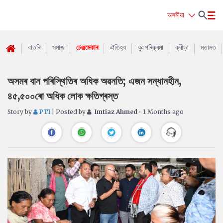
অসমীয়া
বাতৰি
সমাজ
চেঞ্জমেকাৰ
ঐতিহ্য
যুৱ পৰিক্ৰমা
ক্ৰীড়া
মতামত
অসমৰ বান পৰিস্থিতিৰ অধিক অৱনতি; এজন সন্ধানহীন,
৪৫,৫০০ৰো অধিক লোক ক্ষতিগ্ৰস্ত
Story by
PTI
| Posted by
Imtiaz Ahmed
• 1 Months ago