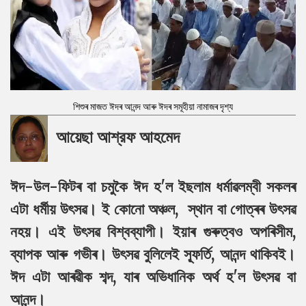
শিশুৰ মাজত ঈদৰ আনন্দ আৰু ঈদৰ সমূহীয়া নামাজৰ দৃশ্য
আয়েছা আশ্রফ আহমেদ
ঈদ-উল-ফিটৰ বা চমুকৈ ঈদ হ'ল ইছলাম ধর্মাৱলম্বী সকলৰ
এটা ধৰ্মীয় উৎসৱ। ই কোনো অঞ্চল, স্থান বা গোত্ৰৰ উৎসৱ
নহয়। এই উৎসৱ বিশ্বব্যাপী। ইয়াৰ গুৰুত্বও অপৰিসীম,
ব্যাপক আৰু গভীৰ। উৎসৱ বুলিলেই স্ফূর্তি, আনন্দ থাকিবই।
ঈদ এটা আৰৱীক শব্দ, যাৰ অভিধানিক অর্থ হ'ল উৎসৱ বা
আনন্দ।