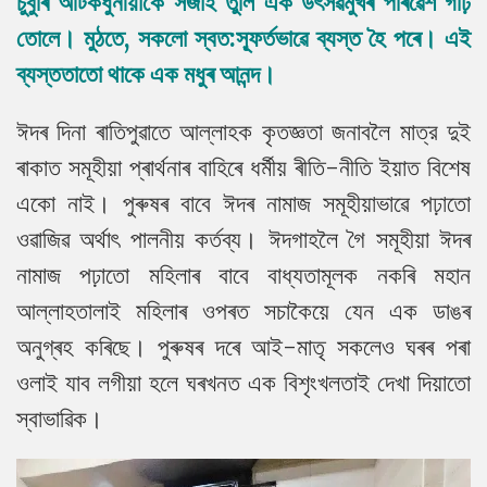
চুবুৰি আটকধুনীয়াকৈ সজাই তুলি এক উৎসৱমুখৰ পৰিৱেশ গঢ়ি
তোলে। মুঠতে, সকলো স্বত:স্ফূর্তভাৱে ব্যস্ত হৈ পৰে। এই
ব্যস্ততাতো থাকে এক মধুৰ আনন্দ।
ঈদৰ দিনা ৰাতিপুৱাতে আল্লাহক কৃতজ্ঞতা জনাবলৈ মাত্র দুই
ৰাকাত সমূহীয়া প্ৰাৰ্থনাৰ বাহিৰে ধর্মীয় ৰীতি-নীতি ইয়াত বিশেষ
একো নাই। পুৰুষৰ বাবে ঈদৰ নামাজ সমূহীয়াভাৱে পঢ়াতো
ওৱাজিৱ অর্থাৎ পালনীয় কর্তব্য। ঈদগাহলৈ গৈ সমূহীয়া ঈদৰ
নামাজ পঢ়াতো মহিলাৰ বাবে বাধ্যতামূলক নকৰি মহান
আল্লাহতালাই মহিলাৰ ওপৰত সচাকৈয়ে যেন এক ডাঙৰ
অনুগ্ৰহ কৰিছে। পুৰুষৰ দৰে আই-মাতৃ সকলেও ঘৰৰ পৰা
ওলাই যাব লগীয়া হলে ঘৰখনত এক বিশৃংখলতাই দেখা দিয়াতো
স্বাভাৱিক।