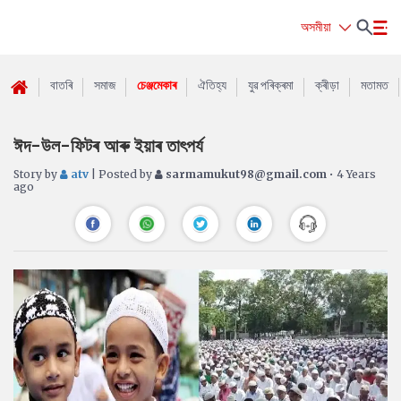
অসমীয়া
বাতৰি
সমাজ
চেঞ্জমেকাৰ
ঐতিহ্য
যুৱ পৰিক্ৰমা
ক্ৰীড়া
মতামত
ঈদ-উল-ফিটৰ আৰু ইয়াৰ তাৎপৰ্য
Story by
atv
| Posted by
sarmamukut98@gmail.com
• 4 Years
ago