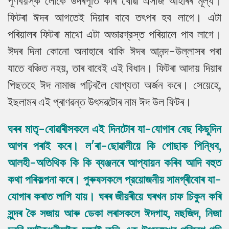
পূর্ণবয়স্ক লোকে উদৰপূৰ্তি কৰি খোৱা এসাঁজ আহাৰৰ মূল্য।
ফিটৰা ঈদৰ আগতেই দিয়াৰ বাবে তৎপৰ হব লাগে। এটা
পৰিয়ালৰ ফিটৰা মাথো এটা অভাৱগ্রস্ত পৰিয়ালে পাব লাগে।
ঈদৰ দিনা কোনো অনাহাৰে থাকি ঈদৰ আনন্দ-উল্লাসৰ পৰা
যাতে বঞ্চিত নহয়, তাৰ বাবেই এই বিধান। ফিটৰা আদায় দিয়াৰ
পিছতহে ঈদ নামাজ পঢ়িবলৈ যোগ্যতা অর্জন কৰে। সেয়েহে,
ইছলামৰ এই প্ৰাণৱন্ত উৎসৱটোৰ নাম ঈদ উল ফিটৰ।
ঘৰৰ মাতৃ-বোৱাৰীসকলে এই দিনটোৰ যা-যোগাৰ বেছ কিছুদিন
আগৰ পৰাই কৰে। ল'ৰা-ছোৱালীয়ে কি পোছাক পিন্ধিব,
আলহী-অতিথিক কি কি ব্যঞ্জনৰে আপ্যায়ন কৰিব আদি বহুত
কথা পৰিকল্পনা কৰে। পুৰুষসকলে প্রয়োজনীয় সামগ্ৰীবোৰ যা-
যোগাৰ কৰাত লাগি যায়। ঘৰৰ জীয়ৰীয়ে ঘৰখন চাফ চিকুন কৰি
সুন্দৰ কৈ সজায় আৰু ডেকা লৰাসকলে ঈদগাহ, মছজিদ, নিজা