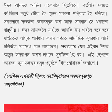
ঈদৰ আনন্দও আছিল একেবাৰে স্তিমিত। বর্তমান সময়ত
ক'ভিডৰ চতুৰ্থ ঢৌক লৈ পুনৰ সকলো শঙ্কিত হৈ পৰিছে।
সকলোৱে সতর্কতা অৱলম্বন কৰা আৰু সাৱধান হৈ থকাতো
বাঞ্ছনীয়। ঈদৰ নামাজলৈ যাওঁতে আনকি ঈদ খাবলৈ ঘৰে ঘৰে
যাওঁতেও মাস্ক পৰিধান কৰাৰ লগতে সামাজিক ব্যৱধান মানি
চলিবলৈ কোনেও যেন নাপাহৰে। সকলোৱে যেন এইবাৰ ঈদত
আনন্দ উদযাপন কৰাৰ লগতে সুৰক্ষিত হৈ ৰয়। এই ছেগতে
আৱাজ-দ্যা ভইছৰ সমূহ পঢ়ুবলৈ 'ঈদ মোৱাৰক' জনালো।
(লেখিকা এগৰাকী শ্বিলং মহাবিদ্যালয়ৰ অৱসৰপ্ৰাপ্ত
অধ্যাপিকা)