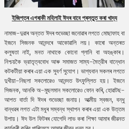
ইজিপ্তৰ এগৰাকী মহিলাই ঈদৰ বাবে প্ৰস্তুত কৰা খাদ্য
নামাজ-দুৱাৰ অন্তত ঈদৰ শুভেচ্ছা জনোৱাৰ লগতে মোছাফাহ বা
ইজনে সিজনক আনন্দৰে আকোৱালি লয়। কাৰো অন্তৰত
কলুষতা নাই, মনত নাথাকে কোনো গ্লানি বা অহঙ্কাৰ।
নিশ্চয়কৈ ভ্রাতৃত্ববোধ আৰু সমাজত সাম্য-মৈত্রীৰ বান্ধোন
কটকটীয়া কৰাৰ এয়া এক সুবর্ণ সুযোগ। ভাগ্যবান সকলৰ লগতে
দুখীয়া-নিছলা সকলোৱেও আনন্দত উৎফুল্লিত হয়। ইজনে
সিজনক, আনকি অ-মুছলমান সকলোৱেও ফোন কৰি, হোৱাটছ-
আপত বাৰ্তা দি ঈদৰ শুভেচ্ছা জনায়। আত্মীয় স্বজন, বন্ধু
বান্ধৱৰ লগত এটা মধুৰ সম্বন্ধ স্থাপন কৰাৰ এয়া এক উত্তম
উপায়। ঈদ উল ফিটৰৰ যোগেদি লাভ কৰা শিক্ষা আমাৰ জীৱনত
কাৰ্যকৰী কৰিব পাৰিলেহে আমাৰ জীৱন ধন্য হব।