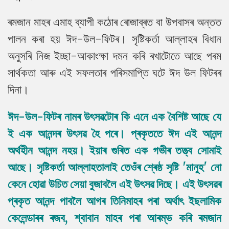
ৰমজান মাহৰ এমাহ ব্যাপী কঠোৰ ৰোজাব্ৰত বা উপবাসৰ অন্তত
পালন কৰা হয় ঈদ-উল-ফিটৰ। সৃষ্টিকর্তা আল্লাহৰ বিধান
অনুসৰি নিজ ইচ্ছা-আকাংক্ষা দমন কৰি ৰখাটোতে আছে পৰম
সার্থকতা আৰু এই সফলতাৰ পৰিসমাপ্তি ঘটে ঈদ উল ফিটৰৰ
দিনা।
ঈদ-উল-ফিটৰ নামৰ উৎসৱটোৰ কি এনে এক বৈশিষ্ট আছে যে
ই এক আনন্দৰ উৎসৱ হৈ পৰে। প্ৰকৃততে ঈদ এই আনন্দ
অর্থহীন আনন্দ নহয়। ইয়াৰ গুৰিত এক গভীৰ তত্ত্ব সোমাই
আছে। সৃষ্টিকর্তা আল্লাহতালাই তেওঁৰ শ্ৰেষ্ঠ সৃষ্টি 'মানুহ' নো
কেনে হোৱা উচিত সেয়া বুজাবলৈ এই উৎসৱ দিছে। এই উৎসৱৰ
প্ৰকৃত আনন্দ পাবলৈ আগৰ তিনিমাহৰ পৰা অর্থাৎ ইছলামিক
কেলেন্ডাৰৰ ৰজব, শ্বাবান মাহৰ পৰা আৰম্ভ কৰি ৰমজান