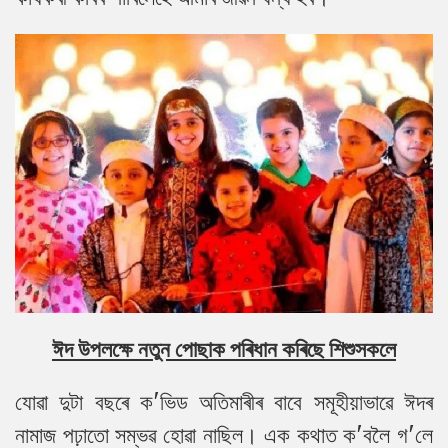
ঈদ উপলক্ষে নতুন পোছাক পৰিধান কৰিছে শিশুসকলে
যোৱা দুটা বছৰে ক'ভিড অতিমাৰীৰ বাবে সমূহীয়াভাৱে ঈদৰ
নামাজ পঢ়াতো সম্ভৱ হোৱা নাছিল। এক কথাত ক'বলৈ গ'লে