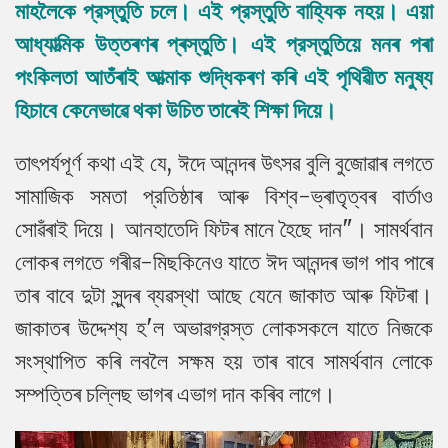
মাহলৈকে প্রস্তুতি চলে। এই প্রস্তুতি বাহ্যিক নহয়। এয়া
আধ্যাত্মিক উত্তৰণৰ প্ৰস্তুতি। এই প্রস্তুতিয়ে মনৰ পৰা
পংকিলতা আতঁৰাই আত্মাক শুদ্ধিকৰণ কৰি এই পৃথিৱীত মনুষ্য
হিচাবে কেনেভাৱে থকা উচিত তাৰেই শিক্ষা দিয়ে।
তাৎপর্যপূর্ণ কথা এই যে, ঈদে আনন্দৰ উৎসৱ বুলি বুজোৱাৰ লগতে
সামাজিক সমতা প্রতিষ্ঠাৰ আৰু বিশ্ব-ভ্ৰাতৃত্বৰ বাৰ্তাও
সোৱঁৰাই দিয়ে। আনহাতেদি ফিটৰ মানে হৈছে দান"। সামর্থবান
লোকৰ লগতে গৰীৱ-মিছকিনেও যাতে ঈদ আনন্দৰ ভাগ পাব পাৰে
তাৰ বাবে দুটা সুন্দৰ ব্যৱস্থা আছে যেনে জাকাত আৰু ফিটৰা।
জাকাতৰ উদ্দেশ্য হ'ল অভাৱগ্রস্ত লোকসকলে যাতে নিজকে
সংস্থাপিত কৰি লবলৈ সক্ষম হয় তাৰ বাবে সামর্থবান লোকে
সম্পত্তিৰ চল্লিছ ভাগৰ এভাগ দান কৰিব লাগে।