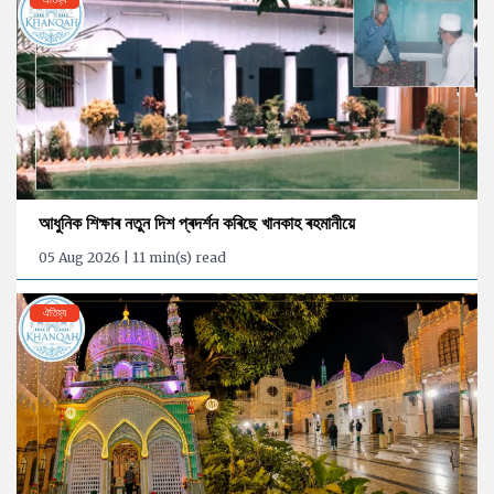
আধুনিক শিক্ষাৰ নতুন দিশ প্ৰদৰ্শন কৰিছে খানকাহ ৰহমানীয়ে
05 Aug 2026 | 11 min(s) read
ঐতিহ্য