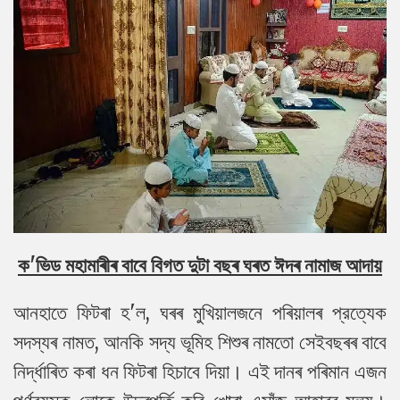
ক
'
ভিড মহামাৰীৰ বাবে বিগত দুটা বছৰ ঘৰত ঈদৰ নামাজ আদায়
আনহাতে ফিটৰা হ'ল, ঘৰৰ মুখিয়ালজনে পৰিয়ালৰ প্রত্যেক
সদস্যৰ নামত, আনকি সদ্য ভূমিহ শিশুৰ নামতো সেইবছৰৰ বাবে
নিৰ্দ্ধাৰিত কৰা ধন ফিটৰা হিচাবে দিয়া। এই দানৰ পৰিমান এজন