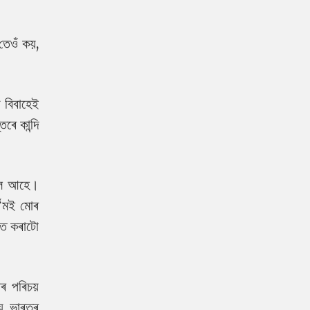
 তেওঁ কয়,
 বিবাহেই
ৰে কান্দি
বলৈ আহে।
 “মই মোৰ
িত কৰাটো
ৰ পৰিচয়
ে ভাৰতৰ