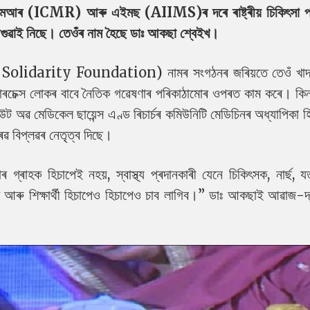
 (ICMR) আৰু এইমছ (AIIMS)ৰ দৰে ৰাষ্ট্ৰীয় চিকিৎসা প্ৰত
 আগুৱাই নিছে। তেওঁৰ নাম হৈছে ডাঃ আকছা শ্বেইখ।
Solidarity Foundation) নামৰ সংগঠনৰ জৰিয়তে তেওঁ খাদ্য স
ইন্টাৰচেক্স লোকৰ বাবে নৈতিক গৱেষণাৰ পৰিকাঠামোৰ ওপৰত কাম কৰে। কিন
টিউট অৱ মেডিকেল ছায়েন্স এণ্ড ৰিচাৰ্চৰ কমিউনিটি মেডিচিনৰ অধ্যাপিকা হ
ৰৱ বিপ্লৱৰ নেতৃত্ব দিছে।
 গ্ৰাহক হিচাপেই নহয়, স্বাস্থ্য প্ৰদানকাৰী যেনে চিকিৎসক, নাৰ্ছ, 
েষক আৰু শিক্ষাৰ্থী হিচাপেও হিচাপেও চাব লাগিব।” ডাঃ আকছাই আৱাজ-