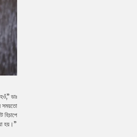
হওঁ,” ডাঃ
ৰ সময়তো
োট হিচাপে
়া হয়।”