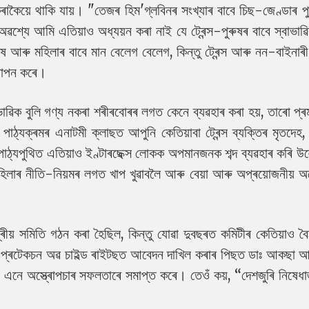
ৰাকৈয়ে থাকি যায়। "তেজৰ হিম'গ্লবিনৰ সংখ্যাৰ বাবে চিছ-জেণ্ডাৰ প
ৱশ্যে আমি এতিয়াও অধ্যয়ন কৰা নাই যে ট্ৰেন্স-পুৰুষৰ বাবে স্বাভাৱ
ষ আৰু মহিলাৰ বাবে মান বেলেগ বেলেগ, কিন্তু ট্ৰেন্স আৰু নন-বাইনাৰী
্থাপন কৰে।
ভাৱিক বুলি গণ্য নকৰা শৰীৰবোৰৰ লগত কেনে ব্যৱহাৰ কৰা হয়, তাৰো প্ৰ
্যক্ৰমৰ এনাটমী ক্লাছত আপুনি কেতিয়াবা ট্ৰেন্স ব্যক্তিৰ মৃতদেহ, 
 পাঠ্যপুথিত এতিয়াও ইণ্টাৰছেক্স লোকক অপমানজনক শব্দ ব্যৱহাৰ কৰি উ
হিলাৰ নীতি-নিয়মৰ লগত খাপ খুৱাবলৈ আৰু বেয়া আৰু অপ্ৰয়োজনীয় অস্
দ্ৰীয় সমিতি গঠন কৰা হৈছিল, কিন্তু যোৱা দুবছৰত কমিটীৰ কেতিয়াও ব
 প্ৰটেকচন অৱ চাইল্ড ৰাইটছত আবেদন দাখিল কৰাৰ পিছত ডাঃ আকছা আ
 এনে অস্ত্ৰোপচাৰ সফলতাৰে সমাপ্ত কৰে। তেওঁ কয়, “দেশজুৰি নিষেধাজ