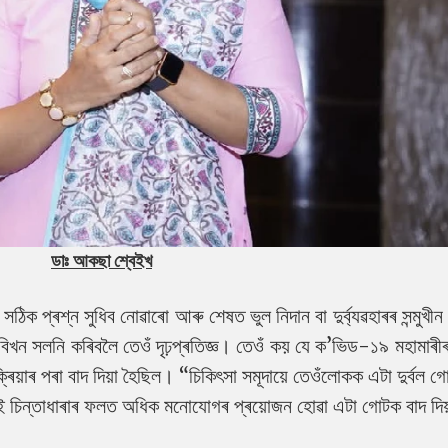
ডাঃ আকছা শ্বেইখ
ঠিক প্ৰশ্ন সুধিব নোৱাৰো আৰু শেষত ভুল নিদান বা দুৰ্ব্যৱহাৰৰ সন্মুখীন 
খন সলনি কৰিবলৈ তেওঁ দৃঢ়প্ৰতিজ্ঞ। তেওঁ কয় যে ক’ভিড-১৯ মহামাৰী
্ৰিয়াৰ পৰা বাদ দিয়া হৈছিল। “চিকিৎসা সমূদায়ে তেওঁলোকক এটা দুৰ্বল গ
 এই চিন্তাধাৰাৰ ফলত অধিক মনোযোগৰ প্ৰয়োজন হোৱা এটা গোটক বাদ দিয