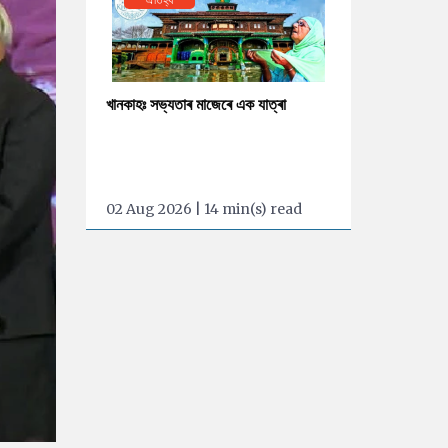
খানকাহঃ সভ্যতাৰ মাজেৰে এক যাত্ৰা
02 Aug 2026 | 14 min(s) read