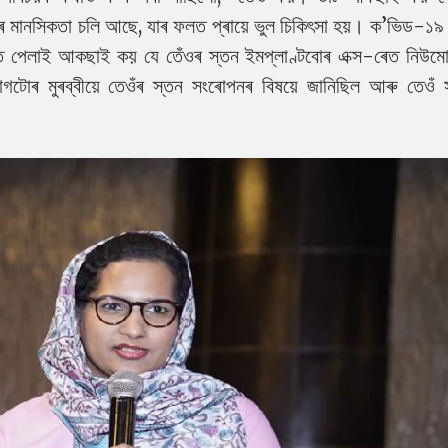
দৰে মানসিকতা চলি আছে, যাৰ ফলত প্ৰায়ে ভুল চিকিৎসা হয়।
ক’ভিড-১৯ 
পেলাই আকছাই কয় যে তেঁওৰ স্তন ইমপ্লাণ্টবোৰ এক্স-ৰেত নিউমোনি
াগটোৰ মুৰব্বীয়ে তেওঁৰ স্তন সংৰোপনৰ বিষয়ে জানিছিল আৰু তেওঁ 