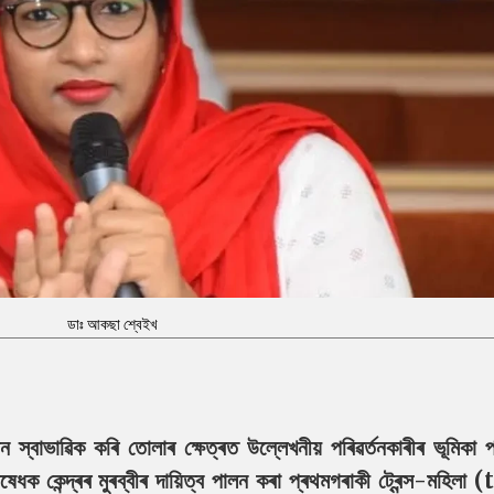
ডাঃ আকছা শ্বেইখ
স্বাভাৱিক কৰি তোলাৰ ক্ষেত্ৰত উল্লেখনীয় পৰিৱৰ্তনকাৰীৰ ভূমিকা 
 কেন্দ্ৰৰ মুৰব্বীৰ দায়িত্ব পালন কৰা প্ৰথমগৰাকী ট্ৰেন্স-মহিলা