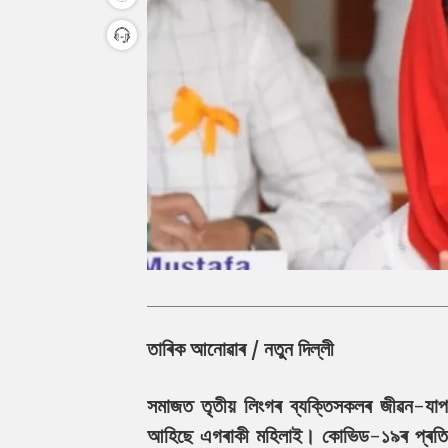
তাৰিক আনোৱাৰ / নতুন দিল্লী
সমাজত তৃতীয় লিংগৰ ব্যক্তিসকলৰ জীৱন-যাপন 
আহিছে এগৰাকী মহিলাই। কোভিড-১৯ৰ প্ৰতিষেধক