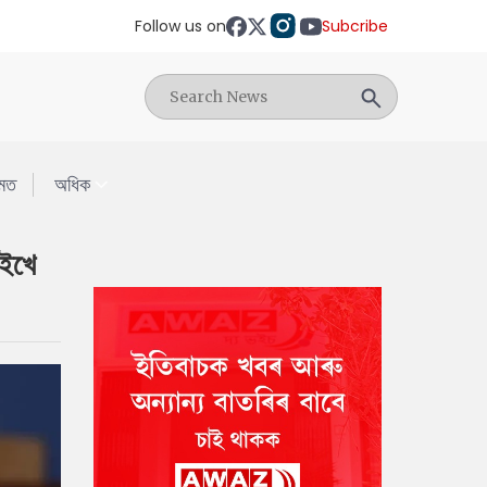
Follow us on
Subcribe
মত
অধিক
েইখে