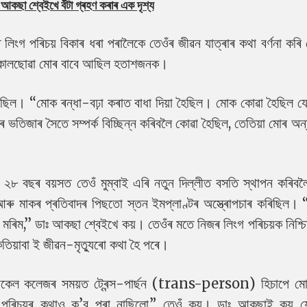
 আকছা শ্বেইখে বঁটা গ্ৰহণ কৰাৰ এক দৃশ্য
 লিংগ পৰিচয় বিকাৰ ধৰা পৰালৈকে তেওঁৰ জীৱন যাত্ৰাৰ কথা বৰ্ণনা কৰি
 কালছোৱা মোৰ বাবে আছিল হতাশজনক।
আছিল। “মোক ৰন্ধা-বঢ়া কৰাত বাধা দিয়া হৈছিল। মোক কোৱা হৈছিল যে
ভতিজাৰ সৈতে সম্পৰ্ক বিচ্ছিন্ন কৰিবলৈ কোৱা হৈছিল, তেতিয়া মোৰ অন্ত
 ২৮ বছৰ বয়সত তেওঁ মুম্বাই এৰি নতুন দিল্লীত বসতি স্থাপন কৰি
ৰু মাকৰ প্ৰতিবাদৰ পিছতো স্তন ইমপ্লাণ্টৰ অস্ত্ৰোপচাৰ কৰিছিল।
মৰিম,’’ ডাঃ আকছা শ্বেইখে কয়। তেওঁৰ মতে নিজৰ লিংগ পৰিচয়ক নিশ্চ
েতিয়াবা ই জীৱন-মৃত্যুৰো কথা হৈ পৰে।
িকেল কলেজৰ সময়ত ট্ৰেন্স-পাৰ্ছন (trans-person) হিচাপে মো
ৰিচয়ৰ কথাও ক’ব পৰা নাছিলো,” তেওঁ কয়। ডাঃ আকছাই কয় য