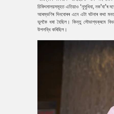
চিকিৎসালয়সমূহত এতিয়াও ‘নুসুধিবা, নক’বা’ৰ 
আৰম্ভণিৰ দিনবোৰৰ এনে এটা ঘটনাৰ কথা মনত 
ভুলকৈ ধৰা হৈছিল। কিন্তু সৌভাগ্যক্ৰমে বিভ
উপলব্ধি কৰিছিল।