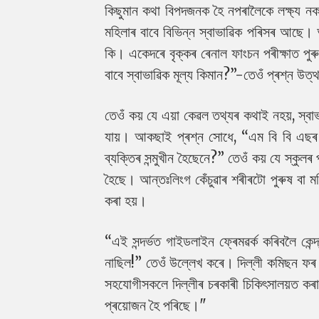
কিছুমান কথা বিপদজনক হৈ নপৰালৈকে লক্ষ্য নক
মহিলাৰ বাবে বিভিন্ন স্বাভাৱিক পৰিসৰ আছে। অ
কি। একেদৰে বৃক্কৰ ৰেনাল ফাংচন পৰীক্ষাত পুৰু
বাবে স্বাভাৱিক মূল্য কিমান?”-তেওঁ প্ৰশ্ন উত
তেওঁ কয় যে এয়া কেৱল তথ্যৰ কথাই নহয়, স্বা
যায়। আকছাই প্ৰশ্ন সোধে, “এম বি বি এছৰ পাঠ
ব্যক্তিৰ সন্মুখীন হৈছেনে?”
তেওঁ কয় যে স্কুলৰ
হৈছে। আন্তঃলিংগ কেঁচুৱাৰ শৰীৰটো পুৰুষ বা ম
কৰা হয়।
“এই সন্দৰ্ভত গাইডলাইন ফ্ৰেমৱৰ্ক কৰিবলৈ কেন্
নাছিল!” তেওঁ উল্লেখ কৰে। দিল্লী কমিছন ফৰ
সহযোগীসকলে দিল্লীৰ চৰকাৰী চিকিৎসালয়ত কৰা
প্ৰয়োজন হৈ পৰিছে।"