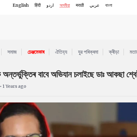
English
हिंदी
اردو
অসমীয়া
मराठी
عربي
বাংলা
সমাজ
চেঞ্জমেকাৰ
ঐতিহ্য
যুৱ পৰিক্ৰমা
ক্ৰীড়া
মতা
তিক অন্তৰ্ভুক্তিৰ বাবে অভিযান চলাইছে ডাঃ আকছা শ্ব
• 1 Years ago