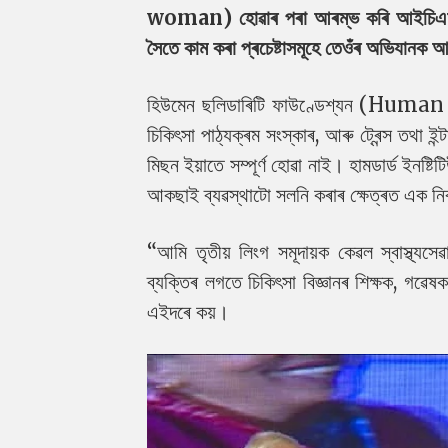
woman) হোৱাৰ পৰা আৰম্ভ কৰি আইচিএমআৰ
সৈতে কাম কৰা প্ৰচেষ্টাসমূহে তেওঁৰ অভিযানক
হিউমেন ছলিডাৰিটি ফাউণ্ডেশ্যন (Human 
চিকিৎসা পাঠ্যক্ৰম সংস্কাৰ, আৰু ট্ৰেন্স তথা 
মিছন ইয়াতে সম্পূৰ্ণ হোৱা নাই। হামডাৰ্ড ইনষ্টি
আকছাই ব্যৱস্থাটো সলনি কৰাৰ ক্ষেত্ৰত এক নি
“আমি তৃতীয় লিংগ সমূদায়ক কেৱল স্বাস্থ্যসেৱাৰ
ব্যক্তিৰ লগতে চিকিৎসা বিজ্ঞানৰ শিক্ষক, গৱ
এইদৰে কয়।