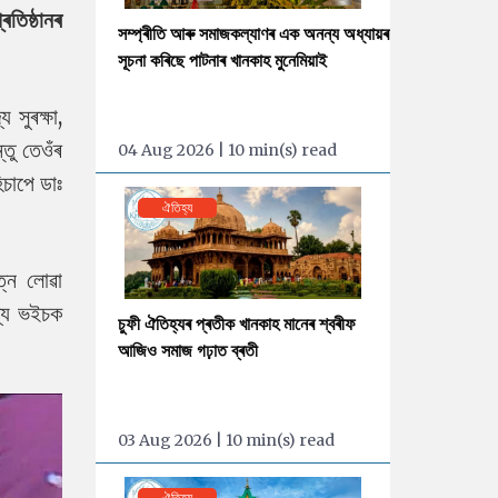
িষ্ঠানৰ
সম্প্ৰীতি আৰু সমাজকল্যাণৰ এক অনন্য অধ্যায়ৰ
সূচনা কৰিছে পাটনাৰ খানকাহ মুনেমিয়াই
ুৰক্ষা,
্তু তেওঁৰ
04 Aug 2026 | 10 min(s) read
িচাপে ডাঃ
ঐতিহ্য
যত্ন লোৱা
দ্য ভইচক
চুফী ঐতিহ্যৰ প্ৰতীক খানকাহ মানেৰ শ্বৰীফ
আজিও সমাজ গঢ়াত ব্ৰতী
03 Aug 2026 | 10 min(s) read
ঐতিহ্য