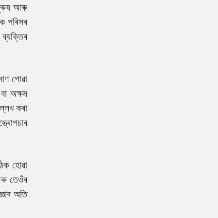
ুৰুষ আৰু
িক পৰিসৰ
 ব্যক্তিৰ
মাণ পোৱা
বা অক্ষম
ল্লেখ কৰা
ত্ৰোপচাৰ
ৈঠক হোৱা
ৰু তেওঁৰ
্ঞাৰ অতি