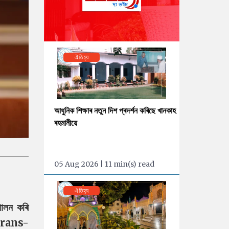
ঐতিহ্য
আধুনিক শিক্ষাৰ নতুন দিশ প্ৰদৰ্শন কৰিছে খানকাহ
ৰহমানীয়ে
05 Aug 2026 | 11 min(s) read
ঐতিহ্য
পালন কৰি
 (trans-