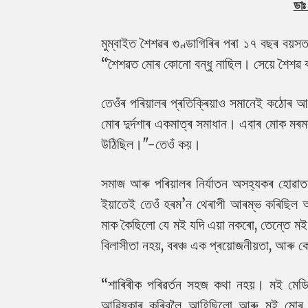
ডাঃ
মুম্বাইত শৈশৱৰ গুণ্ডাগিৰিৰ পৰা ১৭ বছৰ বয়সত
“শৈশৱত মোৰ কোনো বন্ধু নাছিল। সেয়ে শৈশৱ
তেওঁৰ পৰিয়ালৰ প্ৰতিক্ৰিয়াও সমানেই কঠোৰ 
মোৰ দুৰ্দশাৰ একমাত্ৰ সমাধান। এবাৰ মোক মৰমৰ 
উঠিছিল।"-তেওঁ কয়।
সমাজ আৰু পৰিয়ালৰ নিৰ্যাতন অসহ্যকৰ হোৱাত
ইয়াতেই তেওঁ হৰম’ন থেৰাপী আৰম্ভ কৰিছিল আ
মাক কৈছিলো যে মই যদি এয়া নকৰো, তেন্তে মই 
বিলাসীতা নহয়, বৰঞ্চ এক প্ৰয়োজনীয়তা, আৰু ক
“শাৰিৰীক পৰিৱৰ্তন সহজ কথা নহয়। মই মেড
আৱিষ্কাৰ কৰিবলৈ আহিছিলো আৰু মই মোৰ প