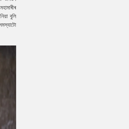
মহামাৰীৰ
য়া বুলি
সমস্যাটো