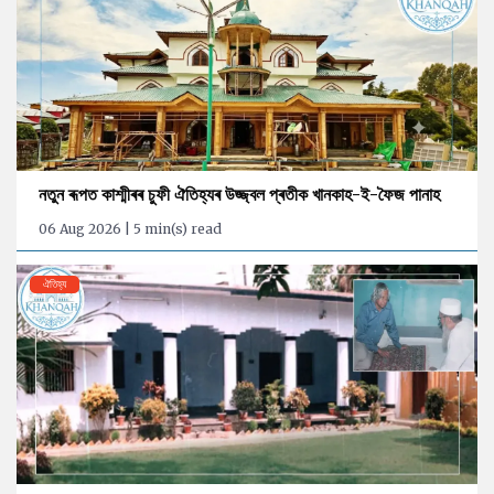
নতুন ৰূপত কাশ্মীৰৰ চুফী ঐতিহ্যৰ উজ্জ্বল প্ৰতীক খানকাহ-ই-ফৈজ পানাহ
06 Aug 2026 | 5 min(s) read
ঐতিহ্য