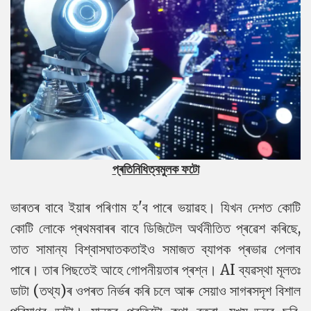
প্ৰতিনিধিত্বমুলক ফটো
ভাৰতৰ বাবে ইয়াৰ পৰিণাম হ'ব পাৰে ভয়াৱহ। যিখন দেশত কোটি
কোটি লোকে প্ৰথমবাৰৰ বাবে ডিজিটেল অৰ্থনীতিত প্ৰৱেশ কৰিছে,
তাত সামান্য বিশ্বাসঘাতকতাইও সমাজত ব্যাপক প্ৰভাৱ পেলাব
পাৰে। তাৰ পিছতেই আহে গোপনীয়তাৰ প্ৰশ্ন। AI ব্যৱস্থা মূলতঃ
ডাটা (তথ্য)ৰ ওপৰত নিৰ্ভৰ কৰি চলে আৰু সেয়াও সাগৰসদৃশ বিশাল