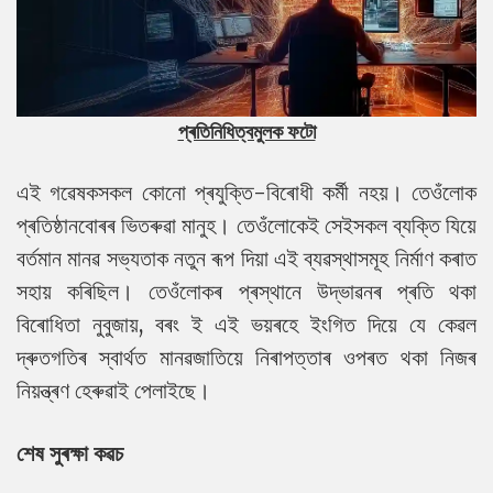
প্ৰতিনিধিত্বমুলক ফটো
এই গৱেষকসকল কোনো প্ৰযুক্তি-বিৰোধী কৰ্মী নহয়। তেওঁলোক
প্ৰতিষ্ঠানবোৰৰ ভিতৰুৱা মানুহ। তেওঁলোকেই সেইসকল ব্যক্তি যিয়ে
বৰ্তমান মানৱ সভ্যতাক নতুন ৰূপ দিয়া এই ব্যৱস্থাসমূহ নিৰ্মাণ কৰাত
সহায় কৰিছিল। তেওঁলোকৰ প্ৰস্থানে উদ্ভাৱনৰ প্ৰতি থকা
বিৰোধিতা নুবুজায়, বৰং ই এই ভয়ৰহে ইংগিত দিয়ে যে কেৱল
দ্ৰুতগতিৰ স্বাৰ্থত মানৱজাতিয়ে নিৰাপত্তাৰ ওপৰত থকা নিজৰ
নিয়ন্ত্ৰণ হেৰুৱাই পেলাইছে।
শেষ সুৰক্ষা কৱচ