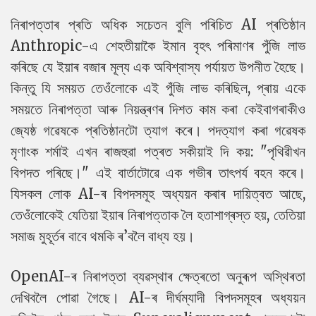
নিৰাপত্তাৰ প্ৰতি অধিক সচেতন বুলি পৰিচিত AI প্ৰতিষ্ঠান
Anthropic-এ শেহতীয়াকৈ ইমান বৃহৎ পৰিমাণৰ পুঁজি লাভ
কৰিছে যে ইয়াৰ বজাৰ মূল্য এক অবিশ্বাস্য পৰ্যায়ত উপনীত হৈছে।
কিন্তু যি সময়ত তেওঁলোকে এই পুঁজি লাভ কৰিছিল, প্ৰায় একে
সময়তে নিৰাপত্তা আৰু নিয়ন্ত্ৰণৰ দিশত কাম কৰা কেইবাগৰাকীও
জ্যেষ্ঠ গৱেষকে প্ৰতিষ্ঠানটো ত্যাগ কৰে। পদত্যাগ কৰা গৱেষক
মৃণাংক শৰ্মাই এখন ৰাজহুৱা পত্ৰত সকীয়াই দি কয়: "পৃথিৱীখন
বিপদত পৰিছে।" এই বাৰ্তাটোৱে এক গভীৰ তাৎপৰ্য বহন কৰে।
যিসকল লোক AI-ৰ বিপদসমূহ অধ্যয়ন কৰাৰ দায়িত্বত আছে,
তেওঁলোকেই যেতিয়া ইয়াৰ নিৰাপত্তাক লৈ হতাশাগ্ৰস্ত হয়, তেতিয়া
সমাজ মুহূৰ্তৰ বাবে থমকি ৰ’বলৈ বাধ্য হয়।
OpenAI-ৰ নিৰাপত্তা ব্যৱস্থাৰ ক্ষেত্ৰতো অনুৰূপ অস্থিৰতা
দেখিবলৈ পোৱা গৈছে। AI-ৰ দীৰ্ঘম্যাদী বিপদসমূহৰ অধ্যয়ন