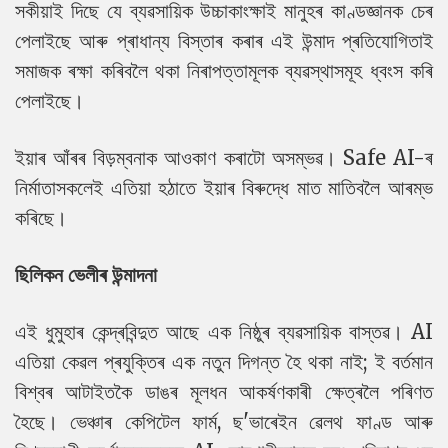
সকীয়াই দিছে যে ব্যৱসায়িক উচ্চাকাংক্ষাই মানুহৰ কাণ্ডজ্ঞানক চেৰ
পেলাইছে আৰু প্ৰাধান্য বিস্তাৰ কৰাৰ এই উন্মাদ প্ৰতিযোগিতাই
সমাজক ৰক্ষা কৰিবলৈ থকা নিৰাপত্তামূলক ব্যৱস্থাসমূহ ধ্বংস কৰি
পেলাইছে।
ইয়াৰ আঁৰৰ বিড়ম্বনাক আওকাণ কৰাটো অসম্ভৱ। Safe AI-ৰ
নিৰ্মাতাসকলেই এতিয়া হঠাতে ইয়াৰ বিৰুদ্ধে মাত মাতিবলৈ আৰম্ভ
কৰিছে।
ছিলিকন ভেলীৰ উন্মাদনা
এই ধুমুহাৰ কেন্দ্ৰবিন্দুত আছে এক নিষ্ঠুৰ ব্যৱসায়িক বাস্তৱ। AI
এতিয়া কেৱল প্ৰযুক্তিৰ এক নতুন দিগন্ত হৈ থকা নাই; ই বৰ্তমান
বিশ্বৰ আটাইতকৈ ডাঙৰ মূলধন আকৰ্ষণকাৰী ক্ষেত্ৰলৈ পৰিণত
হৈছে। ভেঞ্চাৰ কেপিটেল ফাৰ্ম, ছ'ভাৰেইন ৱেলথ ফাণ্ড আৰু