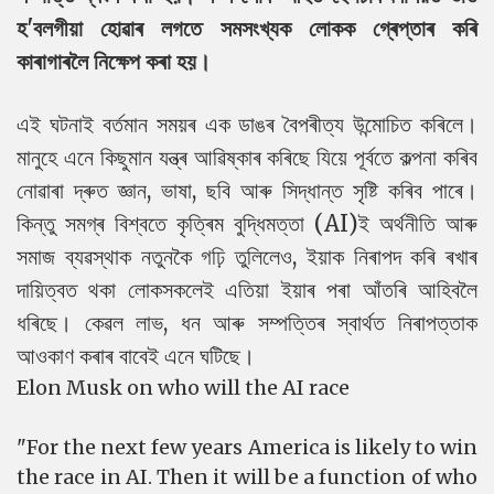
হ'বলগীয়া হোৱাৰ লগতে সমসংখ্যক লোকক গ্ৰেপ্তাৰ কৰি
কাৰাগাৰলৈ নিক্ষেপ কৰা হয়।
এই ঘটনাই বৰ্তমান সময়ৰ এক ডাঙৰ বৈপৰীত্য উন্মোচিত কৰিলে।
মানুহে এনে কিছুমান যন্ত্ৰ আৱিষ্কাৰ কৰিছে যিয়ে পূৰ্বতে কল্পনা কৰিব
নোৱাৰা দ্ৰুত জ্ঞান, ভাষা, ছবি আৰু সিদ্ধান্ত সৃষ্টি কৰিব পাৰে।
কিন্তু সমগ্ৰ বিশ্বতে কৃত্ৰিম বুদ্ধিমত্তা (AI)ই অৰ্থনীতি আৰু
সমাজ ব্যৱস্থাক নতুনকৈ গঢ়ি তুলিলেও, ইয়াক নিৰাপদ কৰি ৰখাৰ
দায়িত্বত থকা লোকসকলেই এতিয়া ইয়াৰ পৰা আঁতৰি আহিবলৈ
ধৰিছে। কেৱল লাভ, ধন আৰু সম্পত্তিৰ স্বাৰ্থত নিৰাপত্তাক
আওকাণ কৰাৰ বাবেই এনে ঘটিছে।
Elon Musk on who will the AI race
"For the next few years America is likely to win
the race in AI. Then it will be a function of who