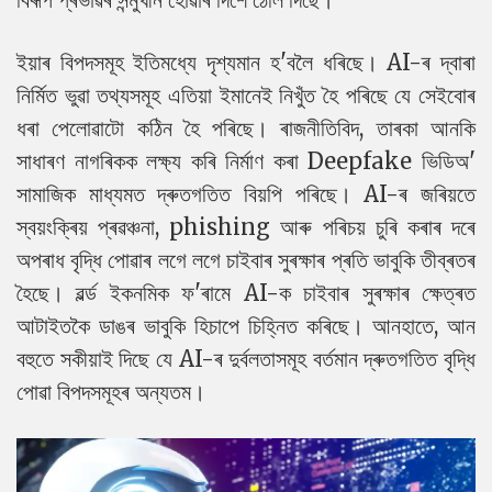
ইয়াৰ বিপদসমূহ ইতিমধ্যে দৃশ্যমান হ'বলৈ ধৰিছে। AI-ৰ দ্বাৰা
নিৰ্মিত ভুৱা তথ্যসমূহ এতিয়া ইমানেই নিখুঁত হৈ পৰিছে যে সেইবোৰ
ধৰা পেলোৱাটো কঠিন হৈ পৰিছে। ৰাজনীতিবিদ, তাৰকা আনকি
সাধাৰণ নাগৰিকক লক্ষ্য কৰি নিৰ্মাণ কৰা Deepfake ভিডিঅ'
সামাজিক মাধ্যমত দ্ৰুতগতিত বিয়পি পৰিছে। AI-ৰ জৰিয়তে
স্বয়ংক্ৰিয় প্ৰৱঞ্চনা, phishing আৰু পৰিচয় চুৰি কৰাৰ দৰে
অপৰাধ বৃদ্ধি পোৱাৰ লগে লগে চাইবাৰ সুৰক্ষাৰ প্ৰতি ভাবুকি তীব্ৰতৰ
হৈছে। ৱৰ্ল্ড ইকনমিক ফ'ৰামে AI-ক চাইবাৰ সুৰক্ষাৰ ক্ষেত্ৰত
আটাইতকৈ ডাঙৰ ভাবুকি হিচাপে চিহ্নিত কৰিছে। আনহাতে, আন
বহুতে সকীয়াই দিছে যে AI-ৰ দুৰ্বলতাসমূহ বৰ্তমান দ্ৰুতগতিত বৃদ্ধি
পোৱা বিপদসমূহৰ অন্যতম।