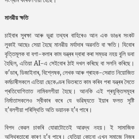
মানৱীয় ক্ষতি
চাইবাৰ সুৰক্ষা আৰু ভুৱা তথ্যৰ বাহিৰেও আন এক ডাঙৰ সংকট
লুকাই আছেঃ সেয়া হৈছে মানৱীয় মৰ্যাদাৰ অৱনতি বা ক্ষতি। যিবোৰ
বৃত্তিমূলক বা বগা-কলাৰ কাম যন্ত্ৰৰ দ্বাৰা কৰা সম্ভৱ নহয় বুলি ভবা
হৈছিল, এতিয়া AI-এ সেইবোৰ ঠাই দখল কৰিছে বা সলনি কৰিছে।
ক'ডাৰ, ডিজাইনাৰ, বিশ্লেষক, লেখক আৰু গ্ৰাহক-সেৱাত নিয়োজিত
কৰ্মচাৰীসকলে এতিয়া ছেকেণ্ডৰ ভিতৰতে কাম কৰিব পৰা যন্ত্ৰৰ সৈতে
প্ৰতিযোগিতাত নামিবলগীয়া হৈছে। আনকি এই প্ৰযুক্তিসমূহৰ
নিৰ্মাতাসকলেও স্বীকাৰ কৰে যে ভৱিষ্যতে ইয়াৰ ফলত সৃষ্টি
হ'বলগীয়া পৰিস্থিতি অতি ভয়ানক হ'ব পাৰে।
বিপদ কেৱল চাকৰি যোৱাটোতেই আৱদ্ধ নহয়। ই সামাজিক
অস্থিৰতাৰো কাৰণ হ'ব পাৰে। যেতিয়া কোনো এখন সমাজে নিজৰ