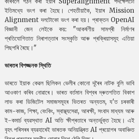
কৰিবলৈ গঠন কৰা ইয়াৰ Superalignment পদক্ষেপটো
ইতিমধ্যে ভংগ কৰা হৈছে। শেহতীয়াকৈ, ইয়াৰ Mission
Alignment দলটোকো ভংগ কৰা হয়। প্ৰাক্তন OpenAI
বিজ্ঞানী জেন লেইকে কয়: "আকৰ্ষণীয় সামগ্ৰী নিৰ্মাণৰ
প্ৰতিযোগিতাত নিৰাপত্তাৰ সংস্কৃতি আৰু প্ৰক্ৰিয়াসমূহ এতিয়া
পিছপৰি ৰৈছে।"
ভাৰতৰ বিপজ্জনক স্থিতি
ভাৰতে ইয়াক কেৱল ছিলিকন ভেলীৰ কোনো দূৰৈৰ নাটক বুলি ভাবি
আওকাণ কৰিব নোৱাৰে। ভাৰত বৰ্তমান বিশ্বৰ দ্ৰুতগতিত বিকাশ
লাভ কৰা ডিজিটেল সমাজসমূহৰ ভিতৰত অন্যতম, য'ত চৰকাৰী
কাম-কাজ, শিক্ষা, বেংকিং, স্বাস্থ্যসেৱা, আৰক্ষী, সংবাদ মাধ্যম আৰু
ই-কমাৰ্চ ব্যৱস্থাত AI অতি ক্ষীপ্ৰতাৰে অন্তৰ্ভুক্ত হৈছে। এই
বৃহৎ পৰিসৰৰ ব্যৱহাৰেই ভাৰতক অনিয়ন্ত্ৰিত AI প্ৰয়োগৰ অবাঞ্চিত
বিৰূপ প্ৰভাৱৰ সন্মুখীন হোৱাৰ দিশে ঠেলি দিছে।