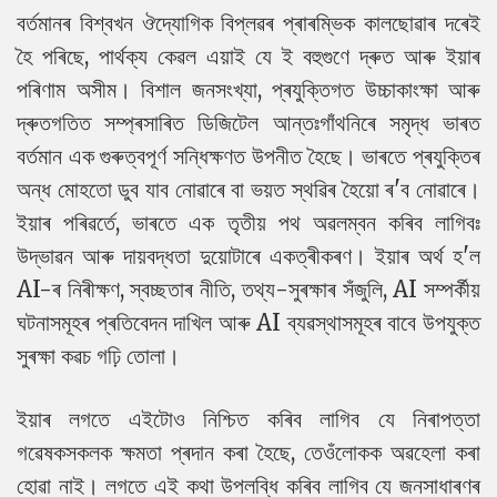
বৰ্তমানৰ বিশ্বখন ঔদ্যোগিক বিপ্লৱৰ প্ৰাৰম্ভিক কালছোৱাৰ দৰেই
হৈ পৰিছে, পাৰ্থক্য কেৱল এয়াই যে ই বহুগুণে দ্ৰুত আৰু ইয়াৰ
পৰিণাম অসীম। বিশাল জনসংখ্যা, প্ৰযুক্তিগত উচ্চাকাংক্ষা আৰু
দ্ৰুতগতিত সম্প্ৰসাৰিত ডিজিটেল আন্তঃগাঁথনিৰে সমৃদ্ধ ভাৰত
বৰ্তমান এক গুৰুত্বপূৰ্ণ সন্ধিক্ষণত উপনীত হৈছে। ভাৰতে প্ৰযুক্তিৰ
অন্ধ মোহতো ডুব যাব নোৱাৰে বা ভয়ত স্থৱিৰ হৈয়ো ৰ'ব নোৱাৰে।
ইয়াৰ পৰিৱৰ্তে, ভাৰতে এক তৃতীয় পথ অৱলম্বন কৰিব লাগিবঃ
উদ্ভাৱন আৰু দায়বদ্ধতা দুয়োটাৰে একত্ৰীকৰণ। ইয়াৰ অৰ্থ হ'ল
AI-ৰ নিৰীক্ষণ, স্বচ্ছতাৰ নীতি, তথ্য-সুৰক্ষাৰ সঁজুলি, AI সম্পৰ্কীয়
ঘটনাসমূহৰ প্ৰতিবেদন দাখিল আৰু AI ব্যৱস্থাসমূহৰ বাবে উপযুক্ত
সুৰক্ষা কৱচ গঢ়ি তোলা।
ইয়াৰ লগতে এইটোও নিশ্চিত কৰিব লাগিব যে নিৰাপত্তা
গৱেষকসকলক ক্ষমতা প্ৰদান কৰা হৈছে, তেওঁলোকক অৱহেলা কৰা
হোৱা নাই। লগতে এই কথা উপলব্ধি কৰিব লাগিব যে জনসাধাৰণৰ