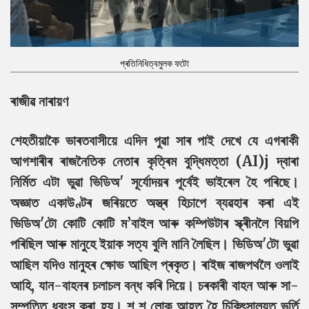
প্ৰতিনিধিত্বমুলক ফটো
ৰাজীৱ নাৰায়ণ
শেহতীয়াকৈ ভাৰতবাসীয়ে এদিন পুৱা সাৰ পাই দেখে যে এগৰাকী
আগশাৰীৰ ৰাজনৈতিক নেতাৰ কৃত্ৰিম বুদ্ধিমত্তা (AI)j দ্বাৰা
নিৰ্মিত এটা ভুৱা ভিডিঅ' সূৰ্যোদয়ৰ পূৰ্বেই ভাইৰেল হৈ পৰিছে।
অজ্ঞাত একাউণ্টৰ জৰিয়তে অস্ত্ৰ হিচাপে ব্যৱহাৰ কৰা এই
ভিডিঅ'টো কোটি কোটি ম’বাইল আৰু কম্পিউটাৰ স্ক্ৰীনলৈ বিয়পি
পৰিছিল আৰু মানুহে ইয়াক সত্য বুলি মানি লৈছিল। ভিডিঅ'টো ভুৱা
আছিল যদিও মানুহৰ ক্ষোভ আছিল প্ৰকৃত। ৰাইজ ৰাজপথলৈ ওলাই
আহি, যান-বাহনৰ চলাচল বন্ধ কৰি দিয়ে। চৰকাৰী বাহন আৰু সা-
সম্পত্তি ধ্বংস কৰা হয়। শ শ লোক আহত হৈ চিকিৎসালয়ত ভৰ্তি