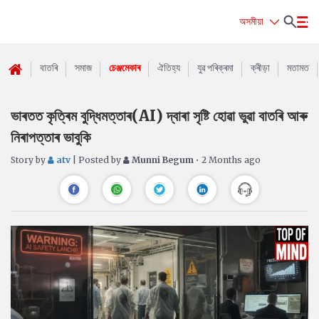
অসমীয়া
বাতৰি
সমাজ
চেঞ্জমেকাৰ
ঐতিহ্য
যুৱ পৰিক্ৰমা
ক্ৰীড়া
মতামত
ভাৰতত কৃত্ৰিম বুদ্ধিমত্তাৰ(AI) দ্বাৰা সৃষ্টি হোৱা ভুৱা বাতৰি আৰু
নিৰাপত্তাৰ ভাবুকি
Story by
atv
| Posted by
Munni Begum
• 2 Months ago