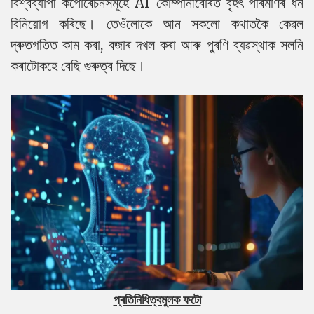
বিশ্বব্যাপী কৰ্পোৰেচনসমূহে AI কোম্পানীবোৰত বৃহৎ পৰিমাণৰ ধন
বিনিয়োগ কৰিছে। তেওঁলোকে আন সকলো কথাতকৈ কেৱল
দ্ৰুতগতিত কাম কৰা, বজাৰ দখল কৰা আৰু পুৰণি ব্যৱস্থাক সলনি
কৰাটোকহে বেছি গুৰুত্ব দিছে।
প্ৰতিনিধিত্বমুলক ফটো