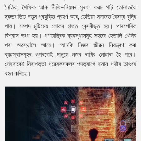
নৈতিক, শৈক্ষিক আৰু নীতি-নিয়মৰ সুৰক্ষা কৱচ গঢ়ি তোলাতকৈ
দ্ৰুতগতিত নতুন প্ৰযুক্তি গ্ৰহণ কৰে, তেতিয়া সমাজত বৈষম্য বৃদ্ধি
পায়। সম্পদ মুষ্টিমেয় লোকৰ হাতত কেন্দ্ৰীভূত হয়। পাৰস্পৰিক
বিশ্বাস ভংগ হয়। গণতান্ত্ৰিক ব্যৱস্থাসমূহ সহজে হেতালি খেলিব
পৰা অৱস্থালৈ আহে। আনকি নিজৰ জীৱন নিয়ন্ত্ৰণ কৰা
ব্যৱস্থাসমূহৰ ওপৰতেই মানুহে নজৰ ৰাখিব নোৱাৰা হৈ পৰে।
সেইবাবেই নিৰাপত্তা গৱেষকসকলৰ পদত্যাগে ইমান গভীৰ তাৎপৰ্য
বহন কৰিছে।