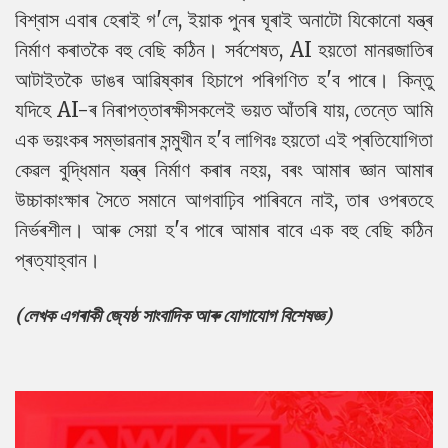
বিশ্বাস এবাৰ হেৰাই গ'লে, ইয়াক পুনৰ ঘূৰাই অনাটো যিকোনো যন্ত্ৰ
নিৰ্মাণ কৰাতকৈ বহু বেছি কঠিন। সৰ্বশেষত, AI হয়তো মানৱজাতিৰ
আটাইতকৈ ডাঙৰ আৱিষ্কাৰ হিচাপে পৰিগণিত হ'ব পাৰে। কিন্তু
যদিহে AI-ৰ নিৰাপত্তাৰক্ষীসকলেই ভয়ত আঁতৰি যায়, তেন্তে আমি
এক ভয়ংকৰ সম্ভাৱনাৰ সন্মুখীন হ'ব লাগিবঃ হয়তো এই প্ৰতিযোগিতা
কেৱল বুদ্ধিমান যন্ত্ৰ নিৰ্মাণ কৰাৰ নহয়, বৰং আমাৰ জ্ঞান আমাৰ
উচ্চাকাংক্ষাৰ সৈতে সমানে আগবাঢ়িব পাৰিবনে নাই, তাৰ ওপৰতহে
নিৰ্ভৰশীল। আৰু সেয়া হ'ব পাৰে আমাৰ বাবে এক বহু বেছি কঠিন
প্ৰত্যাহ্বান।
(লেখক এগৰাকী জ্যেষ্ঠ সাংবাদিক আৰু যোগাযোগ বিশেষজ্ঞ)