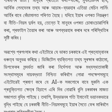
পৰিমাণৰ ডাটা। মানুহৰ প্ৰতিটো কথা-বতৰা, মুখমণ্ডলৰ ছবি,
আৰ্থিক লেনদেনৰ তথ্য আৰু আচাৰ-ব্যৱহাৰ এতিয়া মেচিন লাৰ্নিং
আৰ্হিৰ বাবে কেঁচামালত পৰিণত হৈছে। যদিহে ইয়াৰ ওপৰত নিয়ন্ত্ৰণ
বা নীতি-নিয়ম দুৰ্বল হয়, তেন্তে ই মানুহৰ ওপৰত চোৰাংচোৱাগিৰি
কৰা, প্ৰফাইল তৈয়াৰ কৰা আৰু অপব্যৱহাৰ কৰাৰ দৰে পৰিস্থিতিৰ
সৃষ্টি কৰিব।
অৱশ্যে প্ৰশংসাৰ কথা এইটোৱে যে ভাৰত চৰকাৰে এই প্ৰত্যাহ্বানৰ
গুৰুত্ব অনুভৱ কৰিছে। ডিজিটেল ব্যক্তিগত তথ্য সুৰক্ষাৰ কাঠামো,
ডিপফেকৰ সন্দৰ্ভত জাৰি কৰা নিৰ্দেশনা আৰু মধ্যস্থতাকাৰী
সংস্থাসমূহৰ দায়বদ্ধতা নিশ্চিত কৰিবলৈ লোৱা পদক্ষেপসমূহে
এইটোৱেই প্ৰমাণ কৰে যে AI-ক সকলোৰে বাবে মুকলি এক
প্ৰযুক্তিগত ক্ষেত্ৰ হিচাপে এৰি দিব নোৱাৰি বুলি চৰকাৰৰ মাজত
সজাগতা বৃদ্ধি পাইছে। তথাপি, উদ্ভাৱনৰ গতি ইমানেই ভয়ানকভাৱে
বৃদ্ধি পাইছে যে চৰকাৰী নীতি-নিয়মসমূহে ইয়াৰ সৈতে ফেৰ মাৰিবলৈ
সংগ্ৰাম কৰিবলগীয়া হৈছে।