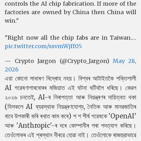
controls the AI chip fabrication. If more of the
factories are owned by China then China will
win."
"Right now all the chip fabs are in Taiwan.…
pic.twitter.com/ssvmWjff05
— Crypto Jargon (@Crypto_Jargon)
May 28,
2026
এয়া কোনো সাধাৰণ বিদ্ৰোহ নহয়। বিশ্বৰ আটাইতকৈ শক্তিশালী
AI গৱেষণাগাৰবোৰৰ মজিয়াত এই ঘটনা ঘটিবলৈ ধৰিছে। কেৱল
২০২৬ চনতেই, AI-ৰ নিৰাপত্তা আৰু নিয়ন্ত্ৰণৰ দায়িত্বত থকা
(যিসকলে AI ব্যৱস্থাক নিয়ন্ত্ৰণযোগ্য, নৈতিক আৰু মানৱজাতিৰ
বাবে উপকাৰী কৰি ৰখাত কাম কৰে) শ শ শীৰ্ষ গৱেষকে 'OpenAI'
আৰু 'Anthropic'-ৰ দৰে কোম্পানীৰ পৰা পদত্যাগ কৰিছে।
তেওঁলোকৰ এই প্ৰস্থান নীৰৱে হোৱা নাই। তেওঁলোকে ৰাজহুৱাভাৱে