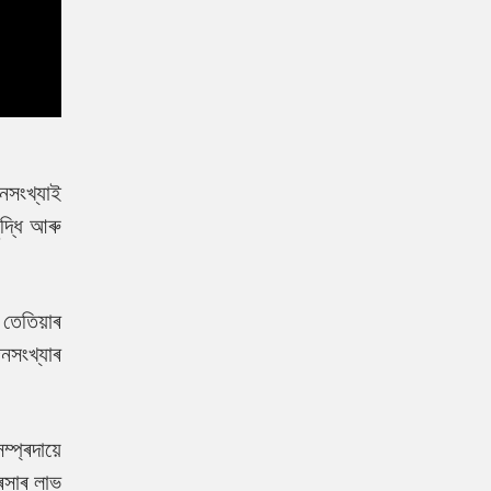
নসংখ্যাই
দ্ধি আৰু
 তেতিয়াৰ
নসংখ্যাৰ
্প্ৰদায়ে
ৰসাৰ লাভ