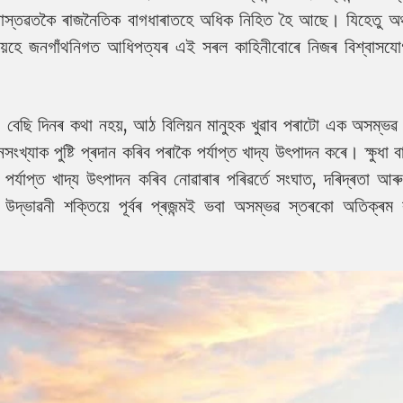
 বাস্তৱতকৈ ৰাজনৈতিক বাগধাৰাতহে অধিক নিহিত হৈ আছে। যিহেতু অ
সেয়েহে জনগাঁথনিগত আধিপত্যৰ এই সৰল কাহিনীবোৰে নিজৰ বিশ্বাসযোগ
পষ্ট। বেছি দিনৰ কথা নহয়, আঠ বিলিয়ন মানুহক খুৱাব পৰাটো এক অসম্ভ
খ্যাক পুষ্টি প্ৰদান কৰিব পৰাকৈ পৰ্যাপ্ত খাদ্য উৎপাদন কৰে। ক্ষুধা 
 পৰ্যাপ্ত খাদ্য উৎপাদন কৰিব নোৱাৰাৰ পৰিৱৰ্তে সংঘাত, দৰিদ্ৰতা আৰ
দ্ভাৱনী শক্তিয়ে পূৰ্বৰ প্ৰজন্মই ভবা অসম্ভৱ স্তৰকো অতিক্ৰম 