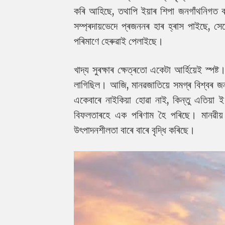
কৰি আহিছে, তথাপি ইয়াৰ শিপা জনগাঁথনিগত
সম্প্ৰদায়ভেদে প্ৰজননৰ হাৰ হ্ৰাস পাইছে, 
পৰিমাণে হেৰুৱাই পেলাইছে।
খাদ্য সুৰক্ষাৰ ক্ষেত্ৰতো একেটা আৰ্হিয়েই স্
লাগিছিল। আজি, মানৱজাতিয়ে সমগ্ৰ বিশ্বৰ জনসং
একেবাৰে নাইকিয়া হোৱা নাই, কিন্তু এতিয়া ই
বিফলতাৰহে এক পৰিণাম হৈ পৰিছে। মানৱীয় উ
উৎপাদনশীলতা বাৰে বাৰে বৃদ্ধি কৰিছে।