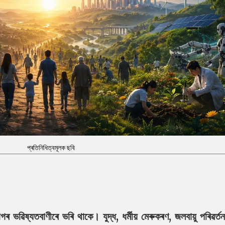
প্ৰতিনিধিত্বমূলক ছবি
ৰ ভৱিষ্যতবাণীৰে ভৰি থাকে। যুদ্ধ, ধৰ্মীয় মেৰুকৰণ, জলবায়ু পৰিৱৰ্ত