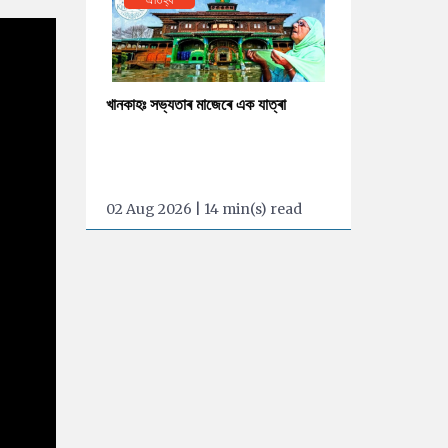
খানকাহঃ সভ্যতাৰ মাজেৰে এক যাত্ৰা
02 Aug 2026 | 14 min(s) read