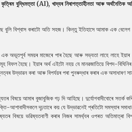
া কৃত্ৰিম বুদ্ধিমত্তা (AI), খাদ্যৰ নিৰাপত্তাহীনতা আৰু অৰ্থনৈতিক অন
ছে বুলি বিশ্বাস কৰাটো অতি সহজ। কিন্তু ইতিহাসে আমাক এক বেলেগ 
 এক অভূতপূৰ্ব সময়ৰ মাজেৰে পাৰ হৈছে আৰু সভ্যতা লাহে লাহে ইয়াৰ 
ূহ বিফল হৈছে। ইয়াৰ অৰ্থ এইটো নহয় যে মানৱজাতিয়ে বিপদ-বিঘিনিৰ প
ত্বৰ উদ্ভাৱন কৰা আৰু বিপৰ্যয়ৰ পৰা পুনৰুদ্ধাৰ কৰাৰ এক অসাধাৰণ সামৰ
ষ্যতৰ বিষয়ে আমাৰ বুজাবুজিক গঢ় দি আহিছে। দুৰ্যোগবাদীবোৰে সতৰ্ক কৰি
ুক্তি-আশাবাদীসকলে দৃঢ়তাৰে কয় যে উদ্ভাৱনেই প্ৰতিটো সমস্যাৰ সমাধ
যতৰ বিষয়ে ভৱিষ্যতবাণী কৰাৰ নিজৰ সামৰ্থ্যৰ ওপৰত অতিমাত্ৰা বিশ