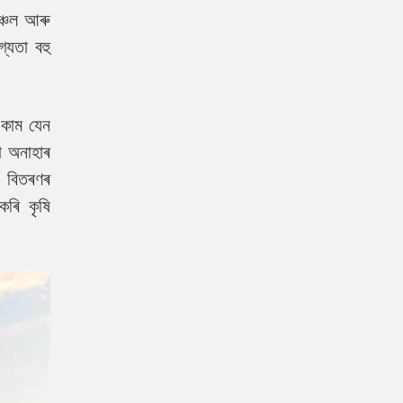
ঞ্চল আৰু
্যতা বহু
ৱ কাম যেন
বা অনাহাৰ
ু বিতৰণৰ
কৰি কৃষি