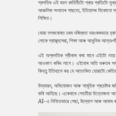
প্ৰগতিৰ এই বহল কাহিনীটো প্ৰায় প্ৰতিটো মুখ্
আঞ্চলিক সংঘাতৰ পাছতো, ইতিহাসৰ যিকোনো সময
শিক্ষিত।
যোৱা দশকবোৰত চৰম দৰিদ্ৰতা ভয়ংকৰভাৱে হ্ৰা
লোকে স্বাস্থ্যসেৱা, শিক্ষা আৰু আধুনিক আন্তঃগা
এই অগ্ৰগতিক স্বীকাৰ কৰা মানে এইটো নহয় য
আওকাণ কৰিব লাগে। এইবোৰ অতি গুৰুতৰ সমস্যা
কিন্তু ইতিহাসে কয় যে আতংকিত হোৱাটো কেতিয
উদ্ভাৱন, অভিযোজন আৰু সামূহিক প্ৰচেষ্টাৰ জৰিয
কৰি আহিছে। একেবাৰে শেহতীয়া উত্তেজনা আৰু উদ
AI-এ নিশ্চিতভাৱে পেছা, উদ্যোগ আৰু আমাৰ কা