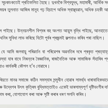
য সূচকাংকতেই প্ৰতিফলিত হৈছে। দুখনকৈ বিশ্বযুদ্ধ, মহামাৰী, আৰ্থিক 
়ৰ তুলনাত আজিৰ মানুহ গঢ় হিচাপে অধিক স্বাস্থ্যৱান, অধিক চহকী 
স পাইছে। উন্নয়নশীল বিশ্বৰ বহু অংশত আয়ুস বৃদ্ধি পাইছে, আনহাতে
ঁথনিৰ সুবিধা লাভ কৰিছে যিটো পূৰ্বৰ প্ৰজন্মই কল্পনাও কৰিব পৰা নাছিল।
ে আমি জলবায়ু পৰিৱৰ্তন বা পৰিৱেশৰ অৱনতিৰ দৰে প্ৰকৃত প্ৰত্যাহ
 যাৰ বাবে নিৰন্তৰ বৈজ্ঞানিক, ৰাজনৈতিক আৰু সামাজিক সঁহাৰিৰ প
়াও কাৰ্যকৰী কৌশল হ'ব নোৱাৰে।
়তে মানৱ সমাজে কঠিন সমস্যাৰ সন্মুখীন হোৱাৰ সামৰ্থ্য ধাৰাবাহিকভাৱে
্বেগৰ উৎস কৃত্ৰিম বুদ্ধিমত্তাইও একেই ভাৰসাম্যপূৰ্ণ দৃষ্টিভংগীৰ দ
ম কৰা, যোগাযোগ কৰা আৰু সৃষ্টি কৰাৰ ধৰণ সলনি কৰিব।