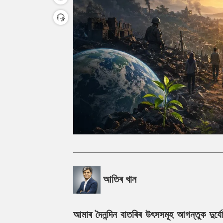
আতিৰ খান
আমাৰ দৈনন্দিন বাতৰিৰ উৎসসমূহ আগন্তুক দুৰ্যোগ