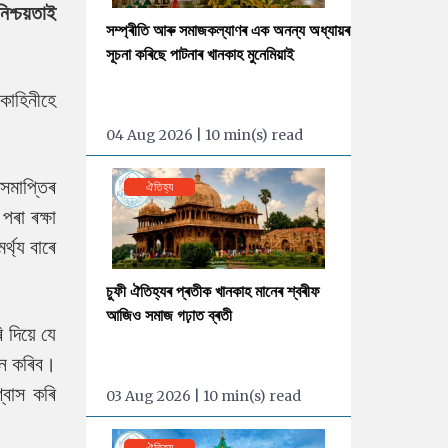
িশ্চয়তাই
সম্প্ৰীতি আৰু সমাজকল্যাণৰ এক অনন্য অধ্যায়ৰ
সূচনা কৰিছে পাটনাৰ খানকাহ মুনেমিয়াই
কাহিনীহে
04 Aug 2026 | 10 min(s) read
সমাপ্তিৰ
ঐতিহ্য
ৰা ৰক্ষা
্থ্য বাৰে
চুফী ঐতিহ্যৰ প্ৰতীক খানকাহ মানেৰ শ্বৰীফ
আজিও সমাজ গঢ়াত ব্ৰতী
 দিয়ে যে
ান কৰিব।
্বাস কৰি
03 Aug 2026 | 10 min(s) read
ঐতিহ্য