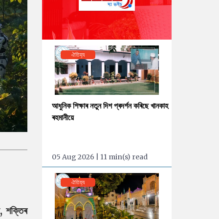
ঐতিহ্য
আধুনিক শিক্ষাৰ নতুন দিশ প্ৰদৰ্শন কৰিছে খানকাহ
ৰহমানীয়ে
05 Aug 2026 | 11 min(s) read
ঐতিহ্য
ন, শক্তিৰ