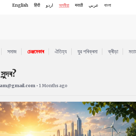
English
हिंदी
اردو
অসমীয়া
मराठी
عربي
বাংলা
সমাজ
চেঞ্জমেকাৰ
ঐতিহ্য
যুৱ পৰিক্ৰমা
ক্ৰীড়া
মতা
ুন্দৰ?
slam@gmail.com
• 1 Months ago