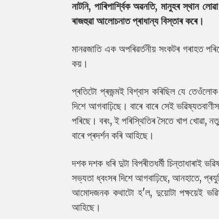
নাটনি, পাৰিপাৰ্শ্বিক অৱনতি, মানুহৰ স্থান লোৱ
ৰাজহুৱা আলোচনাত প্ৰাধান্য বিস্তাৰ কৰে।
মানৱজাতি এক অপৰিৱৰ্তনীয় সংকটৰ গৰাহত পৰি
কয়।
প্ৰতিটো প্ৰজন্মই বিশ্বাস কৰিছিল যে তেওঁলোক
দিশে আগবাঢ়িছে। বাৰে বাৰে সেই ভৱিষ্যতবাণীসম
পৰিছে। বৰং, ই পৰিস্থিতিৰ সৈতে খাপ খোৱা, নতুন
বাৰে প্ৰদৰ্শন কৰি আহিছে।
দশক দশক ধৰি দুটা বিপৰীতধৰ্মী চিন্তাধাৰাই ভৱি
সভ্যতা ধ্বংসৰ দিশে আগবাঢ়িছে, আনহাতে, প্ৰয
আমোদজনক কথাটো হ'ল, দুয়োটা পক্ষয়েই ভৱিষ্
আহিছে।