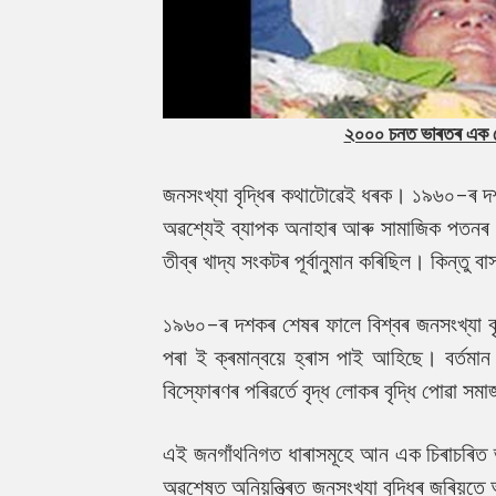
২০০০ চনত ভাৰতৰ এক কোটি
জনসংখ্যা বৃদ্ধিৰ কথাটোৱেই ধৰক। ১৯৬০-ৰ দশকত
অৱশ্যেই ব্যাপক অনাহাৰ আৰু সামাজিক পতনৰ সৃষ্
তীব্ৰ খাদ্য সংকটৰ পূৰ্বানুমান কৰিছিল। কিন্তু
১৯৬০-ৰ দশকৰ শেষৰ ফালে বিশ্বৰ জনসংখ্যা বৃদ্ধি
পৰা ই ক্ৰমান্বয়ে হ্ৰাস পাই আহিছে। বৰ্তমা
বিস্ফোৰণৰ পৰিৱৰ্তে বৃদ্ধ লোকৰ বৃদ্ধি পোৱা সম
এই জনগাঁথনিগত ধাৰাসমূহে আন এক চিৰাচৰিত ভ্ৰা
অৱশেষত অনিয়ন্ত্ৰিত জনসংখ্যা বৃদ্ধিৰ জৰিয়