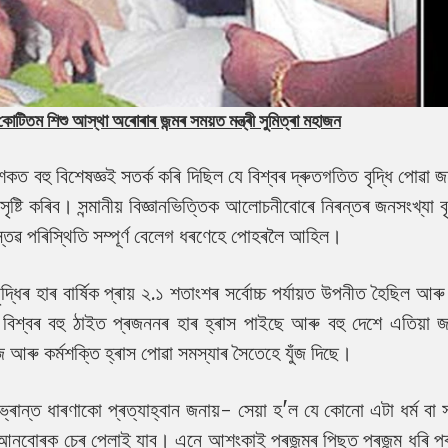
তম শিশু আস্থা অৰোৰাৰ জন্মৰ সময়ত মন্ত্ৰী সুমিত্ৰা মহাজন
 বহু বিশেষজ্ঞই সতৰ্ক কৰি দিছিল যে বিশ্বৰ দ্ৰুতগতিত বৃদ্ধি পোৱা জ
টি কৰিব। সন্মানীয় বিজ্ঞানভিত্তিক আলোচনীবোৰে নিৰন্তৰ জনসংখ্যা বৃ
 বাস্তৱ পৰিস্থিতি সম্পূৰ্ণ বেলেগ ধৰণেহে পোহৰলৈ আহিল।
ৰ হাৰ বাৰ্ষিক প্ৰায় ২.১ শতাংশৰ সৰ্বোচ্চ পৰ্যায়ত উপনীত হৈছিল আৰু
ন বিশ্বৰ বহু ঠাইত প্ৰজননৰ হাৰ হ্ৰাস পাইছে আৰু বহু দেশে এতিয়া জ
াজ আৰু কৰ্মশক্তি হ্ৰাস পোৱা সমস্যাৰ সৈতেহে যুঁজ দিছে।
ন্ত ধাৰণাকো প্ৰত্যাহ্বান জনায়- সেয়া হ'ল যে কোনো এটা ধৰ্ম বা সম
তে আনবোৰক চেৰ পেলাই যাব। এনে আশংকাই প্ৰজন্মৰ পিছত প্ৰজন্ম ধৰি প্