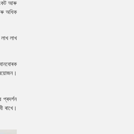
সংকট আৰু
আৰু অধিক
 লাখ লাখ
্বানবোৰক
্ৰয়োজন।
 প্ৰদৰ্শন
াবী ৰাখে।