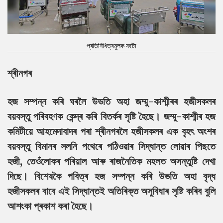
প্ৰতিনিধিত্বমুলক ফটো
শ্ৰীনগৰ
হজ সম্পন্ন কৰি ঘৰলৈ উভতি অহা জম্মু-কাশ্মীৰৰ হজীসকলৰ
বয়বস্তু পৰিবহণক কেন্দ্ৰ কৰি বিতৰ্কৰ সৃষ্টি হৈছে। জম্মু-কাশ্মীৰ হজ
কমিটীয়ে আহমেদাবাদৰ পৰা শ্ৰীনগৰলৈ হজীসকলৰ এক বৃহৎ অংশৰ
বয়বস্তু বিমানৰ সলনি পথেৰে পঠিওৱাৰ সিদ্ধান্ত লোৱাৰ পিছতে
হজী, তেওঁলোকৰ পৰিয়াল আৰু ৰাজনৈতিক মহলত অসন্তুষ্টি দেখা
দিছে। বিশেষকৈ পবিত্ৰ হজ সম্পন্ন কৰি উভতি অহা বৃদ্ধ
হজীসকলৰ বাবে এই সিদ্ধান্তই অতিৰিক্ত অসুবিধাৰ সৃষ্টি কৰিব বুলি
আশংকা প্ৰকাশ কৰা হৈছে।