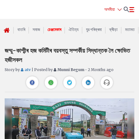
অসমীয়া
বাতৰি
সমাজ
চেঞ্জমেকাৰ
ঐতিহ্য
যুৱ পৰিক্ৰমা
ক্ৰীড়া
মতামত
জম্মু-কাশ্মীৰ হজ কমিটীৰ বয়বস্তু সম্পৰ্কীয় সিদ্ধান্তক লৈ ক্ষোভিত
হজীসকল
Story by
atv
| Posted by
Munni Begum
• 2 Months ago