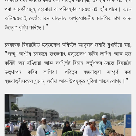
পৰা সামগ্ৰীসমূহ, হেৰোৱা বা পৰিবহণৰ সময়ত নষ্ট হ'ব পাৰে। এনে
অনিশ্চয়তাই তেওঁলোকৰ যাত্ৰাত অপ্রয়োজনীয় মানসিক চাপ আৰু
উদ্বেগ বৃদ্ধি কৰিছে।"
চৰকাৰক বিষয়টোত হস্তক্ষেপ কৰিবলৈ আহ্বান জনাই বুখাৰীয়ে কয়,
"জম্মু-কাশ্মীৰ চৰকাৰে তৎক্ষণাৎ হস্তক্ষেপ কৰিব লাগিব আৰু হজ
কমিটী অৱ ইণ্ডিয়া আৰু সংশ্লিষ্ট বিমান কৰ্তৃপক্ষৰ সৈতে বিষয়টো
উত্থাপন কৰিব লাগিব। পৱিত্ৰ হজযাত্ৰা সম্পূৰ্ণ কৰা
হজযাত্ৰীসকলে সন্মান, মৰ্যাদা আৰু উপযুক্ত সুবিধা লাভৰ যোগ্য।"