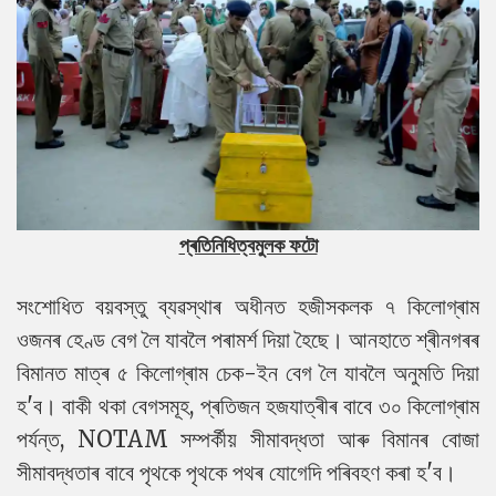
প্ৰতিনিধিত্বমুলক ফটো
সংশোধিত বয়বস্তু ব্যৱস্থাৰ অধীনত হজীসকলক ৭ কিলোগ্ৰাম
ওজনৰ হেণ্ড বেগ লৈ যাবলৈ পৰামৰ্শ দিয়া হৈছে। আনহাতে শ্ৰীনগৰৰ
বিমানত মাত্ৰ ৫ কিলোগ্ৰাম চেক-ইন বেগ লৈ যাবলৈ অনুমতি দিয়া
হ'ব। বাকী থকা বেগসমূহ, প্ৰতিজন হজযাত্ৰীৰ বাবে ৩০ কিলোগ্ৰাম
পৰ্যন্ত, NOTAM সম্পৰ্কীয় সীমাবদ্ধতা আৰু বিমানৰ বোজা
সীমাবদ্ধতাৰ বাবে পৃথকে পৃথকে পথৰ যোগেদি পৰিবহণ কৰা হ'ব।