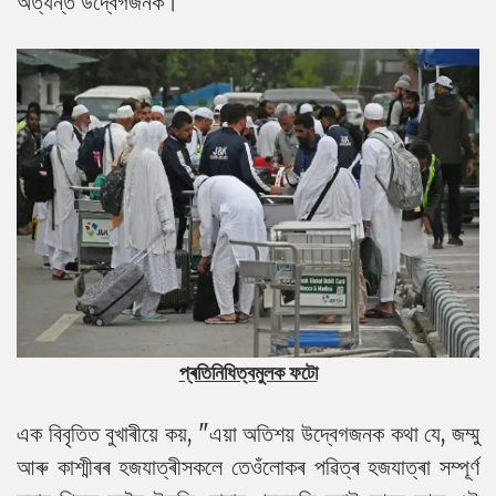
অত্যন্ত উদ্বেগজনক।
প্ৰতিনিধিত্বমুলক ফটো
এক বিবৃতিত বুখাৰীয়ে কয়, "এয়া অতিশয় উদ্বেগজনক কথা যে, জম্মু
আৰু কাশ্মীৰৰ হজযাত্ৰীসকলে তেওঁলোকৰ পৱিত্ৰ হজযাত্ৰা সম্পূৰ্ণ