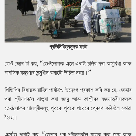
প্ৰতিনিধিত্বমুলক ফটো
তেওঁ জোৰ দি কয়, “তেওঁলোকক এনে এৰাই চলিব পৰা অসুবিধা আৰু
মানসিক যন্ত্ৰণাৰ সন্মুখীন কৰাটো উচিত নহয়।”
পিডিপিৰ বিধায়ক ৱাহিদ পাৰ্ৰাইও উদ্বেগ প্ৰকাশ কৰি কয় যে, জেদ্দাৰ
পৰা শ্ৰীনগৰলৈ যাত্ৰা কৰা জম্মু আৰু কাশ্মীৰৰ হজযাত্ৰীসকলক
তেওঁলোকৰ সামগ্ৰীসমূহ পৃথকে পৃথকে পথেৰে প্ৰেৰণ কৰিবলৈ কোৱা
হৈছে।
এক্স'ত পাৰ্ৰাই কয়, "জেদ্দাৰ পৰা শ্ৰীনগৰলৈ যাত্ৰা কৰা জম্মু আৰু