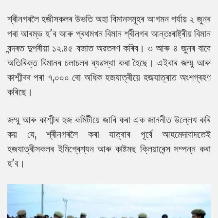
শ্ৰীনগৰলৈ হজীসকলৰ উভতি অহা বিমানসমূহৰ আগমন পৰ্যায় ২ জুনৰ
পৰা আৰম্ভ হ'ব আৰু প্ৰথমখন বিমান শ্ৰীনগৰ আন্তঃৰাষ্ট্ৰীয় বিমান
বন্দৰত দুপৰীয়া ১২.৪৫ বজাত অৱতৰণ কৰিব। ৩ আৰু ৪ জুনৰ বাবে
অতিৰিক্ত বিমানৰ চলাচলৰ ব্যৱস্থা কৰা হৈছে। এইবাৰ জম্মু আৰু
কাশ্মীৰৰ পৰা ৭,০০০ ৰো অধিক হজযাত্ৰীয়ে হজযাত্ৰাত অংশগ্ৰহণ
কৰিছে।
জম্মু আৰু কাশ্মীৰ হজ কমিটীয়ে জাৰি কৰা এক জাননীত উল্লেখ কৰি
কয় যে, শ্ৰীনগৰলৈ কৰা যাত্ৰাৰ পূৰ্বে আহমেদাবাদতেই
হজযাত্ৰীসকলৰ ইমিগ্ৰেশ্যন আৰু কাষ্টমছ ক্লিয়াৰেন্স সম্পন্ন কৰা
হ'ব।