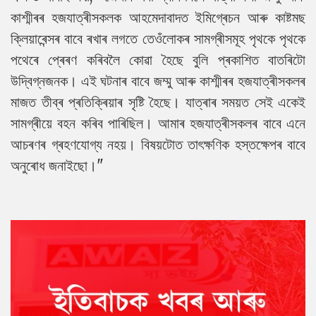
কাশ্মীৰৰ হজযাত্ৰীসকলক আহমেদাবাদত ইমিগ্ৰেচন আৰু কাষ্টমছ
ক্লিয়াৰেন্সৰ বাবে ৰখাৰ লগতে তেওঁলোকৰ সামগ্ৰীসমূহ পৃথকে পৃথকে
পথেৰে প্ৰেৰণ কৰিবলৈ কোৱা হৈছে বুলি প্ৰকাশিত বাতৰিটো
উদ্বিগ্নজনক। এই ঘটনাৰ বাবে জম্মু আৰু কাশ্মীৰৰ হজযাত্ৰীসকলৰ
মাজত তীব্ৰ প্ৰতিক্ৰিয়াৰ সৃষ্টি হৈছে। যাত্ৰাৰ সময়ত সেই একেই
সামগ্ৰীয়ে বহন কৰিব পাৰিছিল। আমাৰ হজযাত্ৰীসকলৰ বাবে এনে
আচৰণৰ গ্ৰহণযোগ্য নহয়। বিষয়টোত তাৎক্ষণিক হস্তক্ষেপৰ বাবে
অনুৰোধ জনাইছো।"