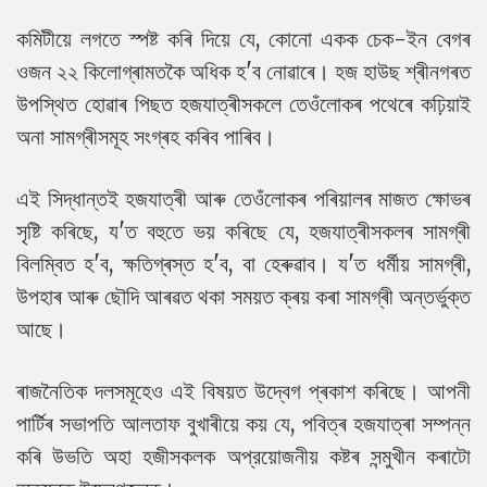
কমিটীয়ে লগতে স্পষ্ট কৰি দিয়ে যে, কোনো একক চেক-ইন বেগৰ
ওজন ২২ কিলোগ্ৰামতকৈ অধিক হ'ব নোৱাৰে। হজ হাউছ শ্ৰীনগৰত
উপস্থিত হোৱাৰ পিছত হজযাত্ৰীসকলে তেওঁলোকৰ পথেৰে কঢ়িয়াই
অনা সামগ্ৰীসমূহ সংগ্ৰহ কৰিব পাৰিব।
এই সিদ্ধান্তই হজযাত্ৰী আৰু তেওঁলোকৰ পৰিয়ালৰ মাজত ক্ষোভৰ
সৃষ্টি কৰিছে, য'ত বহুতে ভয় কৰিছে যে, হজযাত্ৰীসকলৰ সামগ্ৰী
বিলম্বিত হ'ব, ক্ষতিগ্ৰস্ত হ'ব, বা হেৰুৱাব। য'ত ধৰ্মীয় সামগ্ৰী,
উপহাৰ আৰু ছৌদি আৰৱত থকা সময়ত ক্ৰয় কৰা সামগ্ৰী অন্তৰ্ভুক্ত
আছে।
ৰাজনৈতিক দলসমূহেও এই বিষয়ত উদ্বেগ প্ৰকাশ কৰিছে। আপনী
পাৰ্টিৰ সভাপতি আলতাফ বুখাৰীয়ে কয় যে, পবিত্ৰ হজযাত্ৰা সম্পন্ন
কৰি উভতি অহা হজীসকলক অপ্রয়োজনীয় কষ্টৰ সন্মুখীন কৰাটো