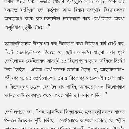
কৰাৰ পিছত ঘৰলৈ উভতি যোৱাৰ প্ৰস্তুতি চলাই আছে আৰু এই
সময়তে সংশ্লিষ্ট হজ কৰ্তৃপক্ষ আৰু বিমান সংস্থাৰ বিষয়াসকলৰ
অসহযোগ আৰু অসংবেদনশীল মনোভাৱৰ বাবে তেওঁলোকে অযথা
অসুবিধাৰ সন্মুখীন হৈছে।"
হজযাত্ৰীসকলে উত্থাপন কৰা উদ্বেগৰ কথা উল্লেখ কৰি তেওঁ কয়,
"এই হজযাত্ৰীসকলে কৈছে যে, ছৌদি আৰৱলৈ যাত্ৰা কৰাৰ পূৰ্বে
তেওঁলোকক তেওঁলোকৰ সামগ্ৰী ১৫ কিলোগ্ৰাম হ্ৰাস কৰিবলৈ নিৰ্দেশ
দিয়া হৈছিল। এতিয়া তেওঁলোকক জনোৱা হৈছে যে, আহমেদাবাদ-
শ্ৰীনগৰ খণ্ডত তেওঁলোকে মাত্ৰ ৫ কিলোগ্ৰাম চেক-ইন বেগ আৰু
৭ কিলোগ্ৰাম হেণ্ড বেগ লৈ যাব পাৰিব, আনহাতে ৩০ কিলোগ্ৰাম
পৰ্যন্ত বাকী বেগসমূহ পৃথকে পথত পৰিবহণ কৰিব পাৰিব।"
তেওঁ লগতে কয়, "এই আকস্মিক সিদ্ধান্তই হজযাত্ৰীসকলৰ মাজত
গুৰুতৰ উদ্বেগৰ সৃষ্টি কৰিছে। তেওঁলোকে আশংকা কৰিছে যে, ছৌদি
আৰৱত থকা সময়ত ক্ৰয় কৰা পবিত্ৰ সামগ্ৰী, উপহাৰ আৰু নষ্ট হ'ব