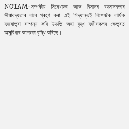
NOTAM-সম্পৰ্কীয় নিষেধাজ্ঞা আৰু বিমানৰ বহনক্ষমতাৰ
সীমাবদ্ধতাৰ বাবে গ্ৰহণ কৰা এই সিদ্ধান্তই বিশেষকৈ বাৰ্ষিক
হজযাত্ৰা সম্পন্ন কৰি উভতি অহা বৃদ্ধ হজীসকলৰ ক্ষেত্ৰত
অসুবিধাৰ আশংকা বৃদ্ধি কৰিছে।