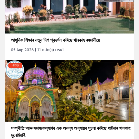
আধুনিক শিক্ষাৰ নতুন দিশ প্ৰদৰ্শন কৰিছে খানকাহ ৰহমানীয়ে
05 Aug 2026 | 11 min(s) read
ঐতিহ্য
সম্প্ৰীতি আৰু সমাজকল্যাণৰ এক অনন্য অধ্যায়ৰ সূচনা কৰিছে পাটনাৰ খানকাহ
মুনেমিয়াই