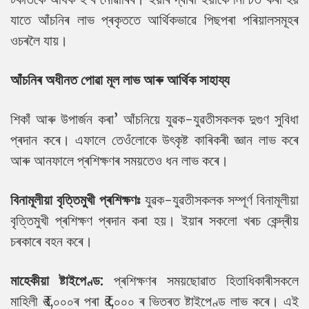
যাতে আঁচনিৰ লাভ প্ৰকৃততে আৰ্থিকভাৱে পিছপৰা পৰিয়ালসমূহৰ
ওচৰলৈ যায়।
আঁচনিৰ অধীনত পোৱা মূল লাভ আৰু আৰ্থিক সাহায্য
শিকাঁ আৰু উপাৰ্জন কৰা’ আঁচনিয়ে যুৱক-যুৱতীসকলক দুগুণ সুবিধা
প্ৰদান কৰে। এফালে তেওঁলোকে উৎকৃষ্ট কাৰিকৰী জ্ঞান লাভ কৰে
আৰু আনফালে প্ৰশিক্ষণৰ সময়তেও ধন লাভ কৰে।
বিনামূলীয়া বৃত্তিমুখী প্ৰশিক্ষণঃ
যুৱক-যুৱতীসকলক সম্পূৰ্ণ বিনামূলীয়া
বৃত্তিমুখী প্ৰশিক্ষণ প্ৰদান কৰা হয়। ইয়াৰ সকলো খৰচ কেন্দ্ৰীয়
চৰকাৰে বহন কৰে।
মাহেকীয়া ষ্টাইপেণ্ড:
প্ৰশিক্ষণৰ সময়ছোৱাত হিতাধিকাৰীসকলে
মাহিলী ₹৩,০০০ৰ পৰা ₹৪,০০০ ৰ ভিতৰত ষ্টাইপেণ্ড লাভ কৰে। এই