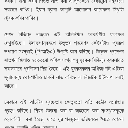
কৰক। জমা কৰাৰ পিছত লাভ কৰা এপ্লিকেচন ৰেফাৰেন্স নম্বৰটো
সযতনে ৰাখিব। ইয়াৰ দ্বাৰা আপুনি আপোনাৰ আবেদনৰ স্থিতি
ট্ৰেক কৰিব পাৰিব।
দেশৰ বিভিন্ন ৰাজ্যত এই আঁচনিখনে আকৰ্ষণীয় ফলাফল
দেখুৱাইছে। উদাহৰণস্বৰূপে উত্তৰ প্ৰদেশৰ কেইবাটাও প্ৰকল্প
ৰূপায়ণ সংস্থাই (পিআইএ) উৎকৃষ্ট কাম কৰিছে। উত্তৰ প্ৰদেশৰ
সাতখন জিলাত ২৫০০ৰো অধিক সংখ্যালঘু যুৱকক বিভিন্ন ব্যৱসায়ত
সফলতাৰে প্ৰশিক্ষণ দিয়া হৈছে। এই যুৱকসকলৰ অধিকাংশই এতিয়া
সুনামধন্য কোম্পানীত চাকৰি লাভ কৰিছে বা নিজাকৈ ষ্টাৰ্টআপ চলাই
আছে।
চৰকাৰে এই আঁচনিৰ স্বচ্ছতাৰ ক্ষেত্ৰতো অতি কঠোৰ মনোভাৱ
গ্ৰহণ কৰিছে। নিয়ম উলংঘা কৰা বা অৱহেলা কৰা সংস্থাসমূহক
ব্লেকলিষ্ট কৰা হৈছে, যাতে যুৱ প্ৰজন্মৰ ভৱিষ্যতৰ সৈতে কোনো
ধৰণৰ হেতালি খেলিব নোৱাৰে।