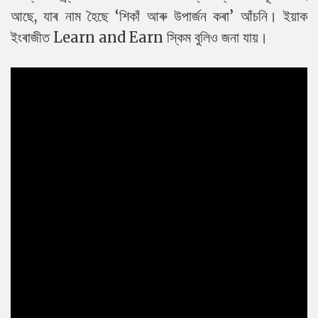
আছে, যাৰ নাম হৈছে ‘শিকাঁ আৰু উপাৰ্জন কৰা’ আঁচনি। ইয়াক
ইংৰাজীত Learn and Earn স্কিম বুলিও জনা যায়।