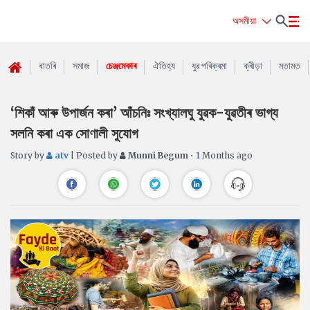
অসমীয়া
বাতৰি
সমাজ
চেঞ্জমেকাৰ
ঐতিহ্য
যুৱ পৰিক্ৰমা
ক্ৰীড়া
মতামত
‘শিকাঁ আৰু উপাৰ্জন কৰা’ আঁচনিঃ সংখ্যালঘু যুৱক-যুৱতীৰ ভাগ্য
সলনি কৰা এক সোণালী সুযোগ
Story by
atv
| Posted by
Munni Begum
• 1 Months ago