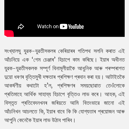
সংখ্যালঘু যুৱক-যুৱতীসকলৰ কেৰিয়াৰৰ গতিপথ সলনি কৰাত এই
আঁচনিয়ে এক ‘গেম চেঞ্জাৰ’ হিচাপে কাম কৰিছে। ইয়াৰ অধীনত
যুৱক-যুৱতীসকলক সম্পূৰ্ণ বিনামূলীয়াকৈ আধুনিক আৰু পৰম্পৰাগত
দুয়ো ধৰণৰ বৃত্তিমুখী দক্ষতাৰ প্ৰশিক্ষণ প্ৰদান কৰা হয়। আটাইতকৈ
আকৰ্ষণীয় কথাটো হ’ল, প্ৰশিক্ষণৰ সময়ছোৱাত তেওঁলোকে
প্ৰতিমাহে আৰ্থিক সাহায্য হিচাপে বৃত্তিও লাভ কৰে। আহক, এই
বিস্তৃত প্ৰতিবেদনখনৰ জৰিয়তে আমি বিতংভাৱে জানো এই
আঁচনিখন আচলতে কি, ইয়াৰ বাবে কি কি যোগ্যতাৰ প্ৰয়োজন আৰু
আপুনি কেনেকৈ ইয়াৰ লাভ উঠাব পাৰিব।