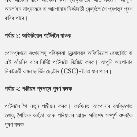
অনলাইন মাধ্যমেৰে বা আপোনাৰ নিকটৱৰ্তী কেন্দ্ৰলৈ গৈ প্ৰপত্ৰ পূৰণ
কৰিব পাৰে।
পৰ্যায় ১: অফিচিয়েল পৰ্টেললৈ যাওক
পোনপ্ৰথমে সংখ্যালঘু পৰিক্ৰমা মন্ত্ৰ্যালয়ৰ অফিচিয়েল ৱেবছাইট বা
এই আঁচনিৰ বাবে নিৰ্দিষ্ট পৰ্টেলটো ভিজিট কৰক। আপুনি আপোনাৰ
নিকটৱৰ্তী কমন ছাৰ্ভিচ চেণ্টাৰ (CSC)-লৈও যাব পাৰে।
পৰ্যায় ২: পঞ্জীয়ন প্ৰপত্ৰ পূৰণ কৰক
পৰ্টেললৈ গৈ নতুন পঞ্জীয়ন কৰক। ফৰ্মখনত আপোনাৰ ব্যক্তিগত
তথ্য, শৈক্ষিক অৰ্হতা আৰু পৰিয়ালৰ আয়ৰ সবিশেষ সম্পূৰ্ণ শুদ্ধকৈ
পূৰণ কৰক।