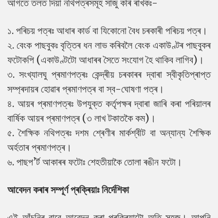
আগতে তলত দিয়া নথিপত্ৰসমূহ সাজু কৰি ৰাখকঃ-
১. পৰিচয় পত্ৰঃ আধাৰ কাৰ্ড বা যিকোনো বৈধ চৰকাৰী পৰিচয় পত্ৰ।
২. বেংক পাছবুকঃ বৃত্তিৰ ধন লাভ কৰিবলৈ বেংক একাউণ্টৰ পাছবুকৰ
ফটোকপি (একাউণ্টটো আধাৰৰ সৈতে সংযোগ হৈ থাকিব লাগিব)।
৩. সংখ্যালঘু প্ৰমাণপত্ৰঃ কেন্দ্ৰীয় চৰকাৰৰ দ্বাৰা স্বীকৃতিপ্ৰাপ্ত
সম্প্ৰদায়ৰ হোৱাৰ প্ৰমাণপত্ৰ বা স্ব-ঘোষণা পত্ৰ।
৪. আয়ৰ প্ৰমাণপত্ৰঃ উপযুক্ত কৰ্তৃপক্ষৰ দ্বাৰা জাৰি কৰা পৰিয়ালৰ
বাৰ্ষিক আয়ৰ প্ৰমাণপত্ৰ (৩ লাখ টকাতকৈ কম)।
৫. শৈক্ষিক নথিপত্ৰঃ দশম শ্ৰেণীৰ মাৰ্কশ্বীট বা অন্যান্য শৈক্ষিক
অৰ্হতাৰ প্ৰমাণপত্ৰ।
৬. পাছপ’ৰ্ট আকাৰৰ ফটোঃ শেহতীয়াকৈ তোলা ৰঙীন ফটো।
আবেদন কৰাৰ সম্পূৰ্ণ প্ৰক্ৰিয়াঃ নিৰ্দেশিকা
এই আঁচনিৰ বাবে আবেদন কৰা প্ৰক্ৰিয়াটো অতি সহজ। আপুনি