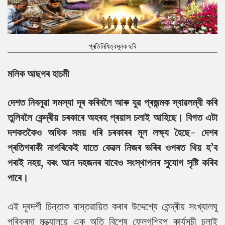
প্ৰতিনিধিত্বমূলক ছবি
মলিক আছগৰ হাচমী
দেশত নিবনুৱা সমস্যা দূৰ কৰিবলৈ আৰু যুৱ প্ৰজন্মক স্বাৱলম্বী কৰি
তুলিবলৈ কেন্দ্ৰীয় চৰকাৰে অহৰহ প্ৰয়াস চলাই আহিছে। বিগত এটা
দশকতকৈও অধিক সময় ধৰি চৰকাৰৰ মূল লক্ষ্য হৈছে- দেশৰ
প্ৰতিগৰাকী নাগৰিকেই যাতে কেৱল নিজৰ ভৰিৰ ওপৰত থিয় হ’ব
পৰাই নহয়, বৰং আন দহজনৰ বাবেও সংস্থাপনৰ সুযোগ সৃষ্টি কৰিব
পাৰে।
এই দূৰদৰ্শী চিন্তাক বাস্তৱায়িত কৰাৰ উদ্দেশ্যে কেন্দ্ৰীয় সংখ্যালঘু
পৰিক্ৰমা মন্ত্ৰ্যালয়ে এক অতি বিশেষ ফ্লেগশ্বিপ কাৰ্যসূচী চলাই