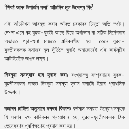
‘শিকাঁ আৰু উপাৰ্জন কৰা’ আঁচনিৰ মূল উদ্দেশ্য কি?
এই আঁচনিখন আৰম্ভ কৰাৰ আঁৰত চৰকাৰৰ চিন্তা অতি স্পষ্ট।
দেশত এনে বহু যুৱক-যুৱতী আছে যিয়ে অৰ্থাভাব বা সঠিক নিৰ্দেশনাৰ
অভাৱত পঢ়া-শুনা মাজতে এৰিবলগীয়া হয়। তেনে যুৱক-
যুৱতীসকলক সমাজৰ মূল সূঁতিলৈ ঘূৰাই অনাটোৱেই এই কাৰ্যসূচীৰ
আটাইতকৈ ডাঙৰ লক্ষ্য।
নিবনুৱা সমস্যাৰ হাৰ হ্ৰাস কৰাঃ
সংখ্যালঘু সম্প্ৰদায়ৰ যুৱক-
যুৱতীসকলৰ মাজত নিবনুৱা সমস্যা হ্ৰাস কৰাটো ইয়াৰ প্ৰাথমিক
উদ্দেশ্য।
বজাৰৰ চাহিদা অনুসাৰে দক্ষতা বিকাশঃ
বৰ্তমান সময়ত উদ্যোগসমূহক
যি ধৰণৰ দক্ষ কাৰিকৰৰ প্ৰয়োজন হয়, যুৱক-যুৱতীসকলক ঠিক
তেনেধৰণৰ প্ৰশিক্ষণেই প্ৰদান কৰা হয়।