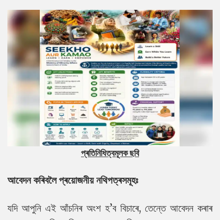
প্ৰতিনিধিত্বমূলক ছবি
আবেদন কৰিবলৈ প্ৰয়োজনীয় নথিপত্ৰসমূহঃ
যদি আপুনি এই আঁচনিৰ অংশ হ’ব বিচাৰে, তেন্তে আবেদন কৰাৰ