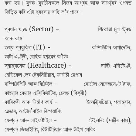
কৰা হয়। যুৱক-যুৱতীসকলে নিজৰ আগ্ৰহ আৰু সামৰ্থ্যৰ ওপৰত
ভিত্তি কৰি এটা ব্যৱসায় বাছি ল’ব পাৰে।
প্ৰধান খণ্ড (Sector) - শিকোৱা মূল ট্ৰেড
আৰু কাম
তথ্য প্ৰযুক্তি (IT) - কম্পিউটাৰ অপাৰেটৰ,
ডাটা এণ্ট্ৰী, বেছিক ছফ্টৱেৰ ক’ডিং
স্বাস্থ্যসেৱা (Healthcare) - নাৰ্ছিং এছিষ্টেণ্ট,
মেডিকেল লেব টেকনিচিয়ান, ফাৰ্মাচী হেল্পাৰ
হস্পিটেলিটি আৰু ৰিটেইল - হোটেল মেনেজমেণ্ট ষ্টাফ,
কাষ্টমাৰ কেয়াৰ এক্সিকিউটিভ, চেলছ (বিক্ৰী)
কাৰিকৰী আৰু নিৰ্মাণ কাৰ্য - ইলেক্ট্ৰিচিয়ান, প্লাম্বাৰ,
ৱেল্ডাৰ, অটোম’বাইল ৰিপেয়াৰিং
ফেশ্বন আৰু লাইফষ্টাইল - টেইলৰিং (দৰ্জীৰ কাম),
ফেশ্বন ডিজাইনিং, বিউটিচিয়ান আৰু উইগ মেকিং