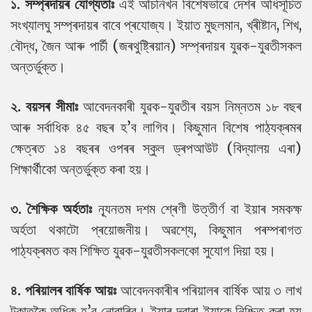
১. সম্প্ৰদায়ৰ যোগ্যতাঃ
এই আঁচনিখন বিশেষভাৱে দেশৰ অধিসূচিত
সংখ্যালঘু সম্প্ৰদায়ৰ বাবে প্ৰযোজ্য। ইয়াত মুছলমান, খ্ৰীষ্টান, শিখ,
বৌদ্ধ, জৈন আৰু পাৰ্চী (জৰথুষ্ট্ৰিয়ান) সম্প্ৰদায়ৰ যুৱক-যুৱতীসকল
অন্তৰ্ভুক্ত।
২. বয়সৰ সীমাঃ
আবেদনকাৰী যুৱক-যুৱতীৰ বয়স নিম্নতম ১৮ বছৰ
আৰু সৰ্বাধিক ৪৫ বছৰ হ’ব লাগিব। কিছুমান বিশেষ পাঠ্যক্ৰমৰ
ক্ষেত্ৰত ১৪ বছৰৰ ওপৰৰ স্কুল ড্ৰপআউট (বিদ্যালয় এৰা)
শিক্ষাৰ্থীকো অন্তৰ্ভুক্ত কৰা হয়।
৩. শৈক্ষিক অৰ্হতাঃ
ন্যূনতম দশম শ্ৰেণী উত্তীৰ্ণ বা ইয়াৰ সমকক্ষ
অৰ্হতা থকাটো প্ৰয়োজনীয়। অৱশ্যে, কিছুমান পৰম্পৰাগত
পাঠ্যক্ৰমত কম শিক্ষিত যুৱক-যুৱতীসকলকো সুযোগ দিয়া হয়।
৪. পৰিয়ালৰ বাৰ্ষিক আয়ঃ
আবেদনকাৰীৰ পৰিয়ালৰ বাৰ্ষিক আয় ৩ লাখ
টকাতকৈ অধিক হ’ব নোৱাৰিব। ইয়াৰ দ্বাৰা ইয়াকে নিশ্চিত কৰা হয়