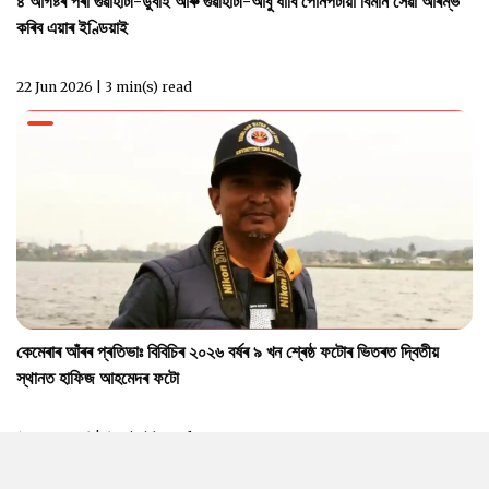
৪ আগষ্টৰ পৰা গুৱাহাটী-ডুবাই আৰু গুৱাহাটী-আবু ধাবি পোনপটীয়া বিমান সেৱা আৰম্ভ
কৰিব এয়াৰ ইণ্ডিয়াই
22 Jun 2026 | 3 min(s) read
কেমেৰাৰ আঁৰৰ প্ৰতিভাঃ বিবিচিৰ ২০২৬ বৰ্ষৰ ৯ খন শ্ৰেষ্ঠ ফটোৰ ভিতৰত দ্বিতীয়
স্থানত হাফিজ আহমেদৰ ফটো
12 Jun 2026 | 6 min(s) read