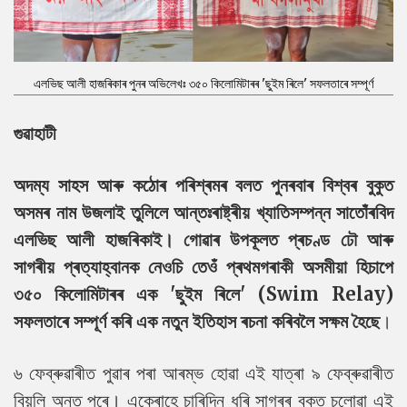
এলভিছ আলী হাজৰিকাৰ পুনৰ অভিলেখঃ ৩৫০ কিলোমিটাৰৰ 'ছুইম ৰিলে' সফলতাৰে সম্পূৰ্ণ
গুৱাহাটী
অদম্য সাহস আৰু কঠোৰ পৰিশ্ৰমৰ বলত পুনৰবাৰ বিশ্বৰ বুকুত
অসমৰ নাম উজলাই তুলিলে আন্তঃৰাষ্ট্ৰীয় খ্যাতিসম্পন্ন সাতোঁৰবিদ
এলভিছ আলী হাজৰিকাই। গোৱাৰ উপকূলত প্ৰচণ্ড ঢৌ
আৰু
সাগৰীয় প্ৰত্যাহ্বানক নেওচি তেওঁ প্ৰথমগৰাকী অসমীয়া হিচাপে
৩৫০ কিলোমিটাৰৰ এক 'ছুইম ৰিলে' (Swim Relay)
সফলতাৰে সম্পূৰ্ণ কৰি এক নতুন ইতিহাস ৰচনা কৰিবলৈ সক্ষম হৈছে
।
৬ ফেব্ৰুৱাৰীত পুৱাৰ পৰা আৰম্ভ হোৱা এই যাত্ৰা ৯ ফেব্ৰুৱাৰীত
বিয়লি অন্ত পৰে। একেৰাহে চাৰিদিন ধৰি সাগৰৰ বুকুত চলোৱা এই