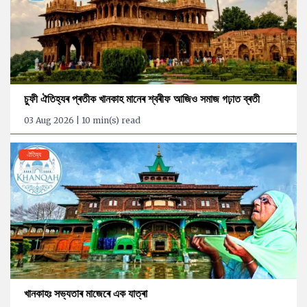
চুফী ঐতিহ্যৰ প্ৰতীক খানকাহ মানেৰ শ্বৰীফ আজিও সমাজ গঢ়াত ব্ৰতী
03 Aug 2026 | 10 min(s) read
ঐতিহ্য
খানকাহঃ সভ্যতাৰ মাজেৰে এক যাত্ৰা