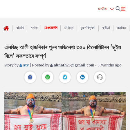
অসমীয়া
বাতৰি
সমাজ
চেঞ্জমেকাৰ
ঐতিহ্য
যুৱ পৰিক্ৰমা
ক্ৰীড়া
মতামত
এলভিছ আলী হাজৰিকাৰ পুনৰ অভিলেখঃ ৩৫০ কিলোমিটাৰৰ 'ছুইম
ৰিলে' সফলতাৰে সম্পূৰ্ণ
Story by
atv
| Posted by
nknath25@gmail.com
• 5 Months ago