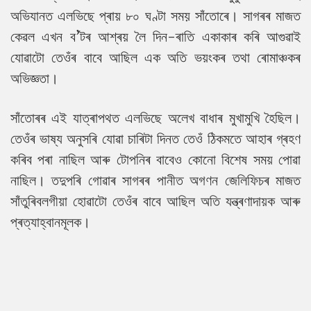
অভিযানত এলভিছে প্ৰায় ৮০ ঘণ্টা সময় সাঁতোৰে। সাগৰৰ মাজত
কেৱল এখন ব’টৰ আশ্ৰয় লৈ দিন-ৰাতি একাকাৰ কৰি আগুৱাই
যোৱাটো তেওঁৰ বাবে আছিল এক অতি ভয়ংকৰ তথা ৰোমাঞ্চকৰ
অভিজ্ঞতা।
সাঁতোৰৰ এই যাত্ৰাপথত এলভিছে অলেখ বাধাৰ মুখামুখি হৈছিল।
তেওঁৰ ভাষ্য অনুসৰি যোৱা চাৰিটা দিনত তেওঁ ঠিকমতে আহাৰ গ্ৰহণ
কৰিব পৰা নাছিল আৰু টোপনিৰ বাবেও কোনো বিশেষ সময় পোৱা
নাছিল। তদুপৰি
গোৱাৰ
সাগৰৰ পানীত অগণন জেলিফিচৰ মাজত
সাঁতুৰিবলগীয়া হোৱাটো তেওঁৰ বাবে আছিল অতি যন্ত্ৰণাদায়ক আৰু
প্ৰত্যাহ্বানমূলক।