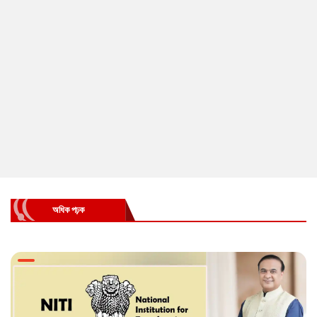
অধিক পঢ়ক