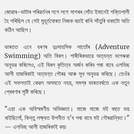
জোৱাৰ-ভাটাৰ পৰিৱৰ্তনৰ লগে লগে সাগৰৰ সোঁত ইমানেই শক্তিশালী
হৈ পৰিছিল যে সেই মুহূৰ্তবোৰত নিজক বচাই ৰাখি সাঁতুৰি থকাটো অতি
কঠিন আছিল।
ভাৰতত এনে ধৰণৰ দুঃসাহসিক সাতোঁৰ (Adventure
Swimming) অতি বিৰল। শাৰীৰিকভাৱে অত্যন্ত ভাগৰুৱা
অনুভৱ কৰিলেও, এই বিৰল কৃতিত্ব অৰ্জন কৰিব পৰা বাবে এলভিছ
আলী হাজৰিকাই অত্যন্ত গৌৰৱ আৰু সুখ অনুভৱ কৰিছে। তেওঁৰ
এই সফলতাই কেৱল অসমতে নহয়, সমগ্ৰ ভাৰতবৰ্ষতে এক নতুন
প্ৰেৰণাৰ সৃষ্টি কৰিছে।
"এয়া এক অবিস্মৰণীয় অভিজ্ঞতা। মাজে মাজে মই বহুত ভয়
খাইছিলোঁ, কিন্তু লক্ষ্যত উপনীত হ'ব পৰা বাবে মই গৌৰৱান্বিত।"
— এলভিছ আলী হাজৰিকাই কয়৷