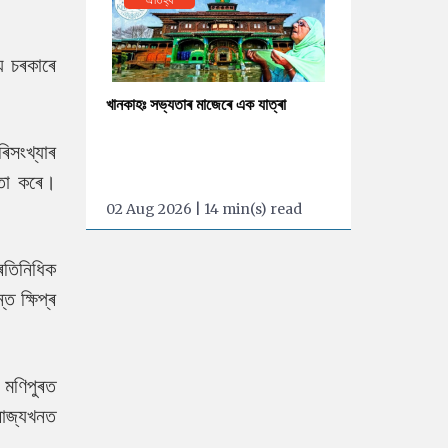
য চৰকাৰে
খানকাহঃ সভ্যতাৰ মাজেৰে এক যাত্ৰা
িসংখ্যাৰ
িতা কৰে।
02 Aug 2026 | 14 min(s) read
ৰতিনিধিক
ত ক্ষিপ্ৰ
 মণিপুৰত
ৰাজ্যখনত