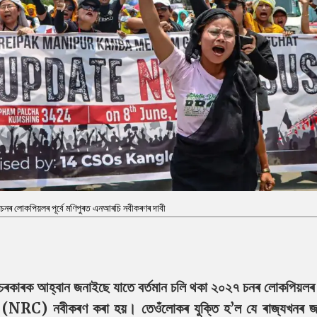
নৰ লোকপিয়লৰ পূৰ্বে মণিপুৰত এনআৰচি নবীকৰণৰ দাবী
য় চৰকাৰক আহ্বান জনাইছে যাতে বৰ্তমান চলি থকা ২০২৭ চনৰ লোকপিয়লৰ
্জী (NRC) নবীকৰণ কৰা হয়। তেওঁলোকৰ যুক্তি হ’ল যে ৰাজ্যখনৰ জ