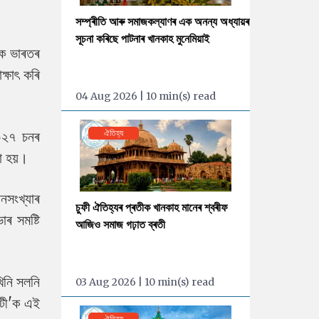
সম্প্ৰীতি আৰু সমাজকল্যাণৰ এক অনন্য অধ্যায়ৰ
সূচনা কৰিছে পাটনাৰ খানকাহ মুনেমিয়াই
কে ভাৰতৰ
াক্ষাৎ কৰি
04 Aug 2026 | 10 min(s) read
২০২৭ চনৰ
ঐতিহ্য
া হয়।
নসংখ্যাৰ
চুফী ঐতিহ্যৰ প্ৰতীক খানকাহ মানেৰ শ্বৰীফ
ৰ সমষ্টি
আজিও সমাজ গঢ়াত ব্ৰতী
খিনি সলনি
03 Aug 2026 | 10 min(s) read
মিটী'ক এই
ঐতিহ্য