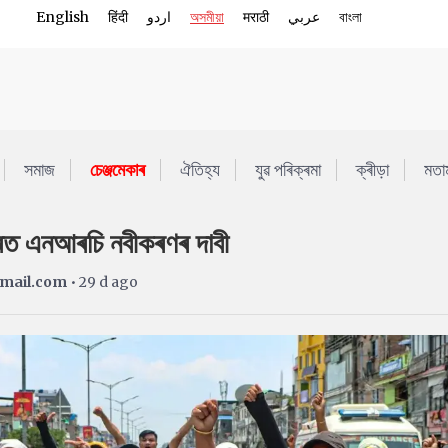
English
हिंदी
اردو
অসমীয়া
मराठी
عربي
বাংলা
সমাজ
চেঞ্জমেকাৰ
ঐতিহ্য
যুৱ পৰিক্ৰমা
ক্ৰীড়া
মতা
ুৰত এনআৰচি নবীকৰণৰ দাবী
gmail.com
• 29 d ago