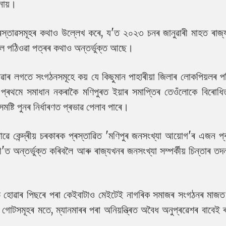
নায়।
্ৰস্তাৱসমূহৰ কথাও উল্লেখ কৰে, য'ত ২০২৩ চনৰ জানুৱাৰী মাহত ৰাজ্
্ৰলৈ পঠিওৱা পত্ৰৰ কথাও অন্তৰ্ভুক্ত আছে।
ৰ লগতে সংগঠনসমূহে কয় যে কিছুমান পাহাৰীয়া জিলাৰ লোকপিয়লৰ পৰ
ূহ প্ৰথমে সমাধান নকৰাকৈ মণিপুৰত ইয়াৰ সমাপ্তিৰ তেওঁলোকে বিৰোধ
ষ্টি পুনৰ নিৰ্ধাৰণত প্ৰভাৱ পেলাব পাৰে।
 কেন্দ্ৰীয় চৰকাৰক প্ৰস্তাৱিত 'মণিপুৰ জনসংখ্যা আয়োগ'ৰ এজন প্
টী'ত অন্তৰ্ভুক্ত কৰিবলৈ আৰু ৰাজ্যখনৰ জনসংখ্যা সম্পৰ্কীয় চিন্তাৰ তদন্
ভ হোৱাৰ পিছৰে পৰা কেইবাটাও মেইটেই নাগৰিক সমাজৰ সংগঠনৰ মাজত
গোটসমূহৰ মতে, ম্যানমাৰৰ পৰা অনিয়ন্ত্ৰিত অবৈধ অনুপ্ৰৱেশৰ বাবেই 