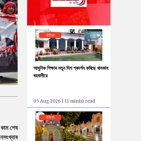
ঐতিহ্য
আধুনিক শিক্ষাৰ নতুন দিশ প্ৰদৰ্শন কৰিছে খানকাহ
ৰহমানীয়ে
05 Aug 2026 | 11 min(s) read
ঐতিহ্য
 কাম শেষ
নসংখ্যাৰ