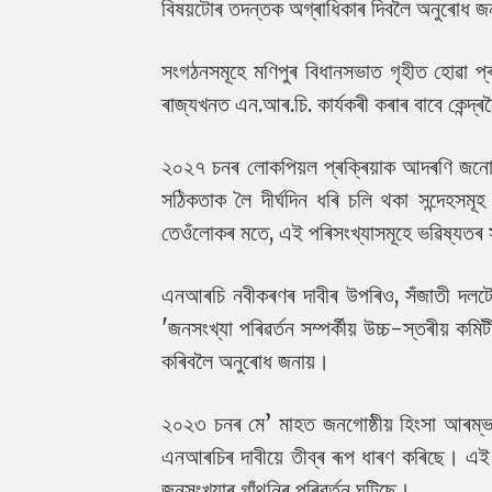
বিষয়টোৰ তদন্তক অগ্ৰাধিকাৰ দিবলৈ অনুৰোধ জ
সংগঠনসমূহে মণিপুৰ বিধানসভাত গৃহীত হোৱা প
ৰাজ্যখনত এন.আৰ.চি. কাৰ্যকৰী কৰাৰ বাবে কেন্দ
২০২৭ চনৰ লোকপিয়ল প্ৰক্ৰিয়াক আদৰণি জনোৱা
সঠিকতাক লৈ দীৰ্ঘদিন ধৰি চলি থকা সন্দেহসম
তেওঁলোকৰ মতে, এই পৰিসংখ্যাসমূহে ভৱিষ্যতৰ সম
এনআৰচি নবীকৰণৰ দাবীৰ উপৰিও, সঁজাতী দলটোৱে
'জনসংখ্যা পৰিৱৰ্তন সম্পৰ্কীয় উচ্চ-স্তৰীয় কমি
কৰিবলৈ অনুৰোধ জনায়।
২০২৩ চনৰ মে’ মাহত জনগোষ্ঠীয় হিংসা আৰম্
এনআৰচিৰ দাবীয়ে তীব্ৰ ৰূপ ধাৰণ কৰিছে। এই 
জনসংখ্যাৰ গাঁথনিৰ পৰিৱৰ্তন ঘটিছে।