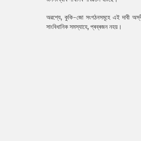
অৱশ্যে, কুকি-জো সংগঠনসমূহে এই দাবী অস
সাংবিধানিক সমস্যাহে, প্ৰব্ৰজন নহয়।