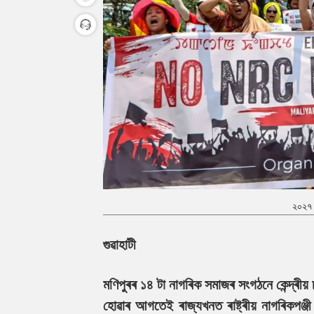
২০২৭ চ
গুৱাহাটী
মণিপুৰৰ ১৪ টা নাগৰিক সমাজৰ সংগঠনে কেন্দ্ৰী
হোৱাৰ আগতেই ৰাজ্যখনত ৰাষ্ট্ৰীয় নাগৰিকপঞ