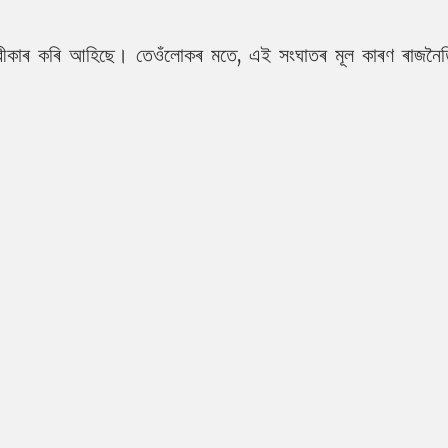
্বীকাৰ কৰি আহিছে। তেওঁলোকৰ মতে, এই সংঘাতৰ মূল কাৰণ ৰাজনৈ