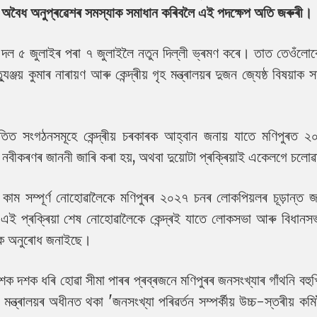
া অবৈধ অনুপ্ৰৱেশৰ সমস্যাক সমাধান কৰিবলৈ এই পদক্ষেপ অতি জৰুৰী।
ী দল ৫ জুলাইৰ পৰা ৭ জুলাইলৈ নতুন দিল্লী ভ্ৰমণ কৰে। তাত তেওঁলো
্জয় কুমাৰ নাৰায়ণ আৰু কেন্দ্ৰীয় গৃহ মন্ত্ৰালয়ৰ দুজন জ্যেষ্ঠ বিষয়াক স
িত সংগঠনসমূহে কেন্দ্ৰীয় চৰকাৰক আহ্বান জনায় যাতে মণিপুৰত 
ি নবীকৰণৰ জাননী জাৰি কৰা হয়, অথবা দুয়োটা প্ৰক্ৰিয়াই একেলগে চলোৱ
ম সম্পূৰ্ণ নোহোৱালৈকে মণিপুৰৰ ২০২৭ চনৰ লোকপিয়লৰ চূড়ান্ত জ
 এই প্ৰক্ৰিয়া শেষ নোহোৱালৈকে কেন্দ্ৰই যাতে লোকসভা আৰু বিধানসভা
দ্ৰক অনুৰোধ জনাইছে।
 দশক দশক ধৰি হোৱা সীমা পাৰৰ প্ৰব্ৰজনে মণিপুৰৰ জনসংখ্যাৰ গাঁথনি বহু
 মন্ত্ৰালয়ৰ অধীনত থকা 'জনসংখ্যা পৰিৱৰ্তন সম্পৰ্কীয় উচ্চ-স্তৰীয় ক