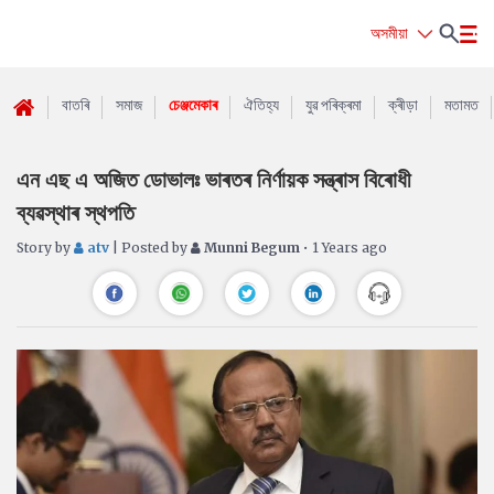
অসমীয়া
বাতৰি
সমাজ
চেঞ্জমেকাৰ
ঐতিহ্য
যুৱ পৰিক্ৰমা
ক্ৰীড়া
মতামত
এন এছ এ অজিত ডোভালঃ ভাৰতৰ নিৰ্ণায়ক সন্ত্ৰাস বিৰোধী
ব্যৱস্থাৰ স্থপতি
Story by
atv
| Posted by
Munni Begum
• 1 Years ago