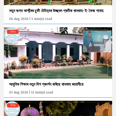
নতুন ৰূপত কাশ্মীৰৰ চুফী ঐতিহ্যৰ উজ্জ্বল প্ৰতীক খানকাহ-ই-ফৈজ পানাহ
06 Aug 2026 | 5 min(s) read
ঐতিহ্য
আধুনিক শিক্ষাৰ নতুন দিশ প্ৰদৰ্শন কৰিছে খানকাহ ৰহমানীয়ে
05 Aug 2026 | 11 min(s) read
ঐতিহ্য