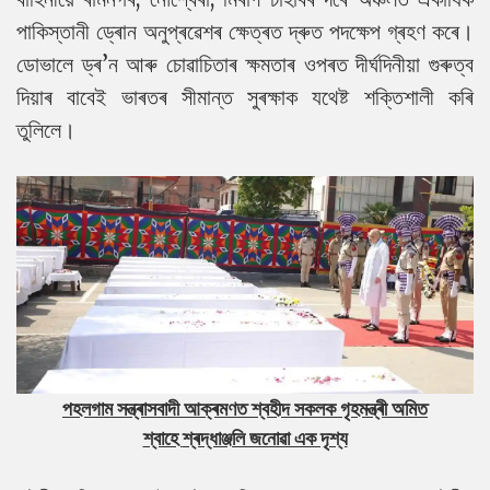
পাকিস্তানী ড্ৰোন অনুপ্ৰৱেশৰ ক্ষেত্ৰত দ্ৰুত পদক্ষেপ গ্ৰহণ কৰে।
ডোভালে ড্ৰ’ন আৰু চোৱাচিতাৰ ক্ষমতাৰ ওপৰত দীৰ্ঘদিনীয়া গুৰুত্ব
দিয়াৰ বাবেই ভাৰতৰ সীমান্ত সুৰক্ষাক যথেষ্ট শক্তিশালী কৰি
তুলিলে।
পহলগাম সন্ত্ৰাসবাদী আক্ৰমণত শ্বহীদ সকলক গৃহমন্ত্ৰী অমিত
শ্বাহে
শ্ৰদ্ধাঞ্জলি জনোৱা এক দৃশ্য