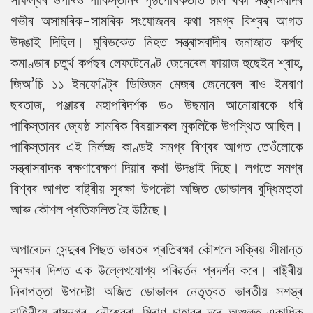
গভীৰ অসামৰিক-সামৰিক সংযোজনৰ কথা সমগ্ৰ বিশ্বৰ আগত
উদঙাই দিছিল। মুৰিডকেত নিহত সন্ত্ৰাসবাদীৰ জনাজাত কৰ্পছ
কমাণ্ডাৰ চতুৰ্থ কৰ্পছৰ লেফটেনেণ্ট জেনেৰেল ফায়াজ হুছেইন শ্বাহ,
জিঅ’চি ১১ ইনফেণ্ট্ৰি ডিভিজন মেজৰ জেনেৰেল ৰাও ইমৰাণ
ছৰতাজ, পঞ্জাৱৰ মহাপৰিদৰ্শক ড০ উছমান আনোৱাৰকে ধৰি
পাকিস্তানৰ জ্যেষ্ঠ সামৰিক বিষয়াসকল মুকলিকৈ উপস্থিত আছিল।
পাকিস্তানৰ এই নিৰ্লজ্জ কাণ্ডই সমগ্ৰ বিশ্বৰ আগত তেওঁলোকে
সন্ত্ৰাসবাদক ৰক্ষণাবেক্ষণ দিয়াৰ কথা উদঙাই দিছে। লগতে সমগ্ৰ
বিশ্বৰ আগত ৰাষ্ট্ৰীয় সুৰক্ষা উপদেষ্টা অজিত ডোভালৰ বুদ্ধিমত্তা
আৰু কৌশল প্ৰতিফলিত হৈ উঠিছে।
অপাৰেচন সেন্দুৰৰ পিছত ভাৰতৰ প্ৰতিৰক্ষা কৌশলে সক্ৰিয় সীমান্ত
সুৰক্ষাৰ দিশত এক উল্লেখযোগ্য পৰিৱৰ্তন প্ৰদৰ্শন কৰে। ৰাষ্ট্ৰীয়
নিৰাপত্তা উপদেষ্টা অজিত ডোভালৰ নেতৃত্বত ভাৰতীয় সশস্ত্ৰ
বাহিনীয়ে ৰামনগৰ, নৌশ্বেৰা, মিৰাণ চাহাবৰ দৰে অঞ্চলত একাধিক