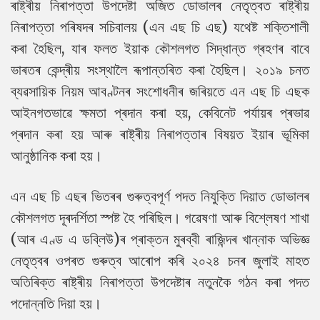
ৰাষ্ট্ৰীয় নিৰাপত্তা উপদেষ্টা অজিত ডোভালৰ নেতৃত্বত ৰাষ্ট্ৰীয়
নিৰাপত্তা পৰিষদৰ সচিবালয় (এন এছ চি এছ) যথেষ্ট শক্তিশালী
কৰা হৈছিল, যাৰ ফলত ইয়াক কৌশলগত সিদ্ধান্ত গ্ৰহণৰ বাবে
ভাৰতৰ কেন্দ্ৰীয় সংস্থালৈ ৰূপান্তৰিত কৰা হৈছিল। ২০১৯ চনত
ব্যৱসায়িক নিয়ম আবণ্টনৰ সংশোধনীৰ জৰিয়তে এন এছ চি এছক
আইনগতভাৱে ক্ষমতা প্ৰদান কৰা হয়, কেবিনেট পৰ্যায়ৰ প্ৰভাৱ
প্ৰদান কৰা হয় আৰু ৰাষ্ট্ৰীয় নিৰাপত্তাৰ বিষয়ত ইয়াৰ ভূমিকা
আনুষ্ঠানিক কৰা হয়।
এন এছ চি এছৰ ভিতৰৰ গুৰুত্বপূৰ্ণ পদত নিযুক্তি দিয়াত ডোভালৰ
কৌশলগত দূৰদৰ্শিতা স্পষ্ট হৈ পৰিছিল। গৱেষণা আৰু বিশ্লেষণ শাখা
(আৰ এণ্ড এ ডব্লিউ)ৰ প্ৰাক্তন মুৰব্বী ৰাজিন্দৰ খান্নাক অভিজ্ঞ
নেতৃত্বৰ ওপৰত গুৰুত্ব আৰোপ কৰি ২০২৪ চনৰ জুলাই মাহত
অতিৰিক্ত ৰাষ্ট্ৰীয় নিৰাপত্তা উপদেষ্টাৰ নতুনকৈ গঠন কৰা পদত
পদোন্নতি দিয়া হয়।