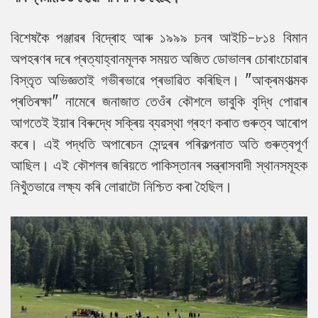
বিশেষকৈ পঞ্জাৱৰ বিদ্ৰোহ আৰু ১৯৯৯ চনৰ আইচি-৮১৪ বিমান
অপহৰণৰ দৰে প্ৰত্যাহ্বানমূলক সময়ত অজিত ডোভালৰ চোৰাংচোৱাৰ
বিস্তৃত অভিজ্ঞতাই গভীৰভাৱে প্ৰভাৱিত কৰিছিল। "আক্ৰমণাত্মক
প্ৰতিৰক্ষা" নামেৰে জনাজাত তেওঁৰ কৌশলে ভাবুকি বৃদ্ধি পোৱাৰ
আগতেই ইয়াৰ বিৰুদ্ধে সক্ৰিয় ব্যৱস্থা গ্ৰহণ কৰাত গুৰুত্ব আৰোপ
কৰে। এই পদ্ধতি অপাৰেচন সেন্দুৰৰ পৰিকল্পনাত অতি গুৰুত্বপূৰ্ণ
আছিল। এই কৌশলৰ জৰিয়তে পাকিস্তানৰ সন্ত্ৰাসবাদী স্থানসমূহক
নিখুঁতভাৱে লক্ষ্য কৰি লোৱাটো নিশ্চিত কৰা হৈছিল।