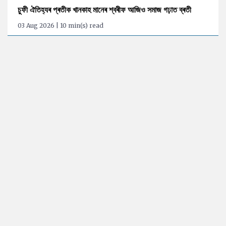
চুফী ঐতিহ্যৰ প্ৰতীক খানকাহ মানেৰ শ্বৰীফ আজিও সমাজ গঢ়াত ব্ৰতী
03 Aug 2026 | 10 min(s) read