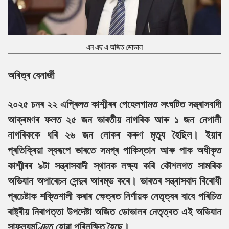
এন এছ এ অজিত ডোভাল
অৰিত্ৰ বেনাৰ্জী
২০২৫ চনৰ ২২ এপ্ৰিলত কাশ্মীৰৰ পেহেলগামত সংঘটিত সন্ত্ৰাসবাদী
আক্ৰমণৰ ফলত ২৫ জন ভাৰতীয় নাগৰিক আৰু ১ জন নেপালী
নাগৰিককে ধৰি ২৬ জন লোকৰ কৰুণ মৃত্যু হৈছিল। ইয়াৰ
প্ৰতিক্ৰিয়া স্বৰূপে ভাৰতে সমগ্ৰ পাকিস্তান আৰু পাক অধীকৃত
কাশ্মীৰৰ ৯টা সন্ত্ৰাসবাদী স্থানক লক্ষ্য কৰি কৌশলগত সামৰিক
অভিযান অপাৰেচন সেন্দুৰ আৰম্ভ কৰে। ভাৰতৰ সন্ত্ৰাসবাদ বিৰোধী
প্ৰচেষ্টাক শক্তিশালী কৰাৰ ক্ষেত্ৰত নিৰ্ণায়ক নেতৃত্বৰ বাবে পৰিচিত
ৰাষ্ট্ৰীয় নিৰাপত্তা উপদেষ্টা অজিত ডোভালৰ নেতৃত্বত এই অভিযান
সাফল্যমণ্ডিত হোৱা পৰিলক্ষিত হৈছে।