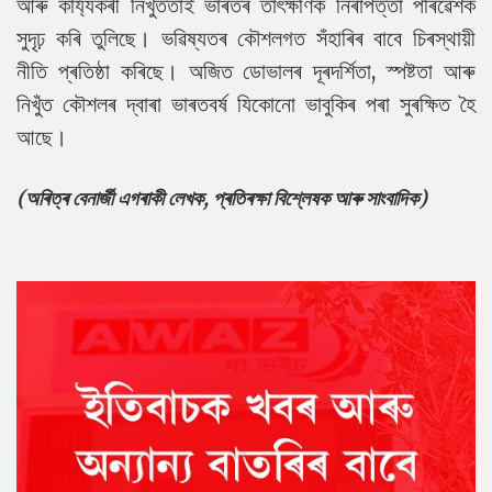
আৰু কাৰ্য্যকৰী নিখুঁততাই ভাৰতৰ তাৎক্ষণিক নিৰাপত্তা পৰিৱেশক
সুদৃঢ় কৰি তুলিছে। ভৱিষ্যতৰ কৌশলগত সঁহাৰিৰ বাবে চিৰস্থায়ী
নীতি প্ৰতিষ্ঠা কৰিছে। অজিত ডোভালৰ দূৰদৰ্শিতা, স্পষ্টতা আৰু
নিখুঁত কৌশলৰ দ্বাৰা ভাৰতবৰ্ষ যিকোনো ভাবুকিৰ পৰা সুৰক্ষিত হৈ
আছে।
(অৰিত্ৰ বেনাৰ্জী এগৰাকী লেখক, প্ৰতিৰক্ষা বিশ্লেষক আৰু সাংবাদিক)