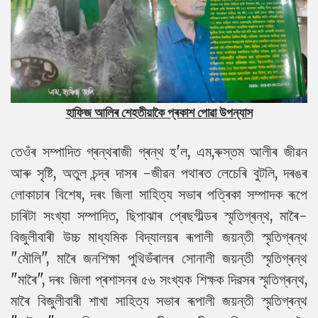
হাফিজ আলিৰ শেহতীয়াকৈ প্ৰকাশ পোৱা উপন্যাস
তেওঁৰ সম্পাদিত গ্ৰন্থৰাজী গ্ৰন্থ হ'ল, এম,ৰুস্তম আলীৰ জীৱন
আৰু সৃষ্টি, অতুল চন্দ্ৰ দাসৰ -জীৱন পথাৰত লেচেৰি বুটলি, দৰঙৰ
লোকাচাৰ বিশেষ, দৰং জিলা সাহিত্য সভাৰ পত্ৰিকা সম্পাদক ৰূপে
চাৰিটা সংখ্যা সম্পাদিত, ছিপাঝাৰ প্ৰেছগীল্ডৰ স্মৃতিগ্ৰন্থ, মাৰৈ-
বিজুলীবাৰী উচ্চ মাধ্যমিক বিদ্যালয়ৰ ৰূপালী জয়ন্তী স্মৃতিগ্ৰন্থ
"মৌলি", মাৰৈ জনশিক্ষা পুথিভঁৰালৰ সোনালী জয়ন্তী স্মৃতিগ্ৰন্থ
"মাৰৈ", দৰং জিলা প্ৰশাসনৰ ৫৬ সংখ্যক শিক্ষক দিৱসৰ স্মৃতিগ্ৰন্থ,
মাৰৈ বিজুলীবাৰী শাখা সাহিত্য সভাৰ ৰূপালী জয়ন্তী স্মৃতিগ্ৰন্থ