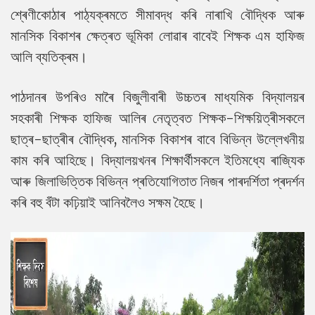
শ্ৰেণীকোঠাৰ পাঠ্যক্ৰমতে সীমাবদ্ধ কৰি নাৰাখি বৌদ্ধিক আৰু
মানসিক বিকাশৰ ক্ষেত্ৰত ভূমিকা লোৱাৰ বাবেই শিক্ষক এম হাফিজ
আলি ব্যতিক্ৰম।
পাঠদানৰ উপৰিও মাৰৈ বিজুলীবাৰী উচ্চতৰ মাধ্যমিক বিদ্যালয়ৰ
সহকাৰী শিক্ষক হাফিজ আলিৰ নেতৃত্বত শিক্ষক-শিক্ষয়িত্ৰীসকলে
ছাত্ৰ-ছাত্ৰীৰ বৌদ্ধিক, মানসিক বিকাশৰ বাবে বিভিন্ন উল্লেখনীয়
কাম কৰি আহিছে। বিদ্যালয়খনৰ শিক্ষাৰ্থীসকলে ইতিমধ্যে ৰাজ্যিক
আৰু জিলাভিত্তিক বিভিন্ন প্ৰতিযোগিতাত নিজৰ পাৰদৰ্শিতা প্ৰদৰ্শন
কৰি বহু বঁটা কঢ়িয়াই আনিবলৈও সক্ষম হৈছে।