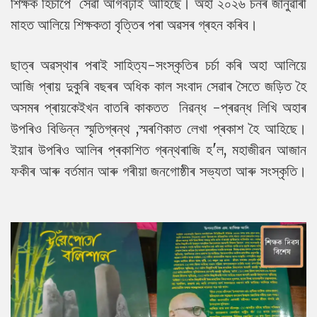
শিক্ষক হিচাপে সেৱা আগবঢ়াই আহিছে। অহা ২০২৬ চনৰ জানুৱাৰী
মাহত আলিয়ে শিক্ষকতা বৃত্তিৰ পৰা অৱসৰ গ্ৰহন কৰিব।
ছাত্ৰ অৱস্থাৰ পৰাই সাহিত্য-সংস্কৃতিৰ চৰ্চা কৰি অহা আলিয়ে
আজি প্ৰায় দুকুৰি বছৰৰ অধিক কাল সংবাদ সেৱাৰ সৈতে জড়িত হৈ
অসমৰ প্ৰায়কেইখন বাতৰি কাকতত নিৱন্ধ -প্ৰৱন্ধ লিখি অহাৰ
উপৰিও বিভিন্ন স্মৃতিগ্ৰন্থ ,স্মৰণিকাত লেখা প্ৰকাশ হৈ আহিছে।
ইয়াৰ উপৰিও আলিৰ প্ৰকাশিত গ্ৰন্থৰাজি হ'ল, মহাজীৱন আজান
ফকীৰ আৰু বৰ্তমান আৰু গৰীয়া জনগোষ্ঠীৰ সভ্যতা আৰু সংস্কৃতি।