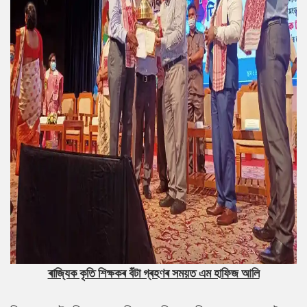
ৰাজ্যিক কৃতি শিক্ষকৰ বঁটা গ্ৰহণৰ সময়ত এম হাফিজ আলি