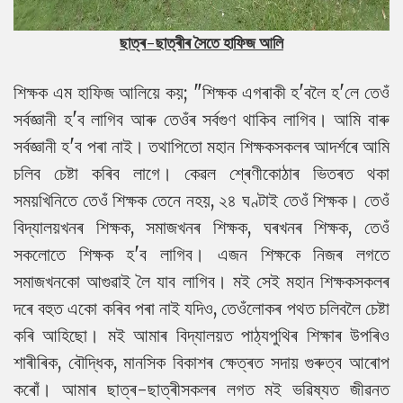
ছাত্ৰ-ছাত্ৰীৰ সৈতে হাফিজ আলি
শিক্ষক এম হাফিজ আলিয়ে কয়; "শিক্ষক এগৰাকী হ'বলৈ হ'লে তেওঁ
সৰ্বজ্ঞানী হ'ব লাগিব আৰু তেওঁৰ সৰ্বগুণ থাকিব লাগিব। আমি বাৰু
সৰ্বজ্ঞানী হ'ব পৰা নাই। তথাপিতো মহান শিক্ষকসকলৰ আদর্শৰে আমি
চলিব চেষ্টা কৰিব লাগে। কেৱল শ্ৰেণীকোঠাৰ ভিতৰত থকা
সময়খিনিতে তেওঁ শিক্ষক তেনে নহয়, ২৪ ঘণ্টাই তেওঁ শিক্ষক। তেওঁ
বিদ্যালয়খনৰ শিক্ষক, সমাজখনৰ শিক্ষক, ঘৰখনৰ শিক্ষক, তেওঁ
সকলোতে শিক্ষক হ'ব লাগিব। এজন শিক্ষকে নিজৰ লগতে
সমাজখনকো আগুৱাই লৈ যাব লাগিব। মই সেই মহান শিক্ষকসকলৰ
দৰে বহুত একো কৰিব পৰা নাই যদিও, তেওঁলোকৰ পথত চলিবলৈ চেষ্টা
কৰি আহিছো। মই আমাৰ বিদ্যালয়ত পাঠ্যপুথিৰ শিক্ষাৰ উপৰিও
শাৰীৰিক, বৌদ্ধিক, মানসিক বিকাশৰ ক্ষেত্ৰত সদায় গুৰুত্ব আৰোপ
কৰোঁ। আমাৰ ছাত্ৰ-ছাত্ৰীসকলৰ লগত মই ভৱিষ্যত জীৱনত