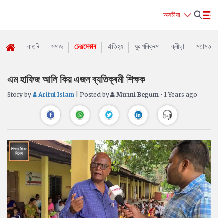
অসমীয়া
বাতৰি
সমাজ
চেঞ্জমেকাৰ
ঐতিহ্য
যুৱ পৰিক্ৰমা
ক্ৰীড়া
মতামত
এম হাফিজ আলি কিয় এজন ব্যতিক্ৰমী শিক্ষক
Story by
Ariful Islam
| Posted by
Munni Begum
• 1 Years ago