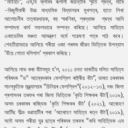
"মাইহাং", এম,বি ক্লাবৰ ৰূপালী জয়ন্তীৰ স্মৃতি গ্ৰন্থ, মাৰৈ
-বিজুলীবাৰী উচ্চ মাধ্যমিক বিদ্যালয়ৰ মুখপত্ৰ, হাতে লিখা
আলোচনীৰ তত্বাৱধায়ক, বহু স্মৰণিকা, শ্ৰদ্ধাজ্ঞ গ্ৰন্থ আদি
সম্পাদনা কাৰ্য সফলভাৱে সম্পন্ন কৰিছে। আলিয়ে সাহিত্য
একাডেমিৰ মঞ্চত আমন্ত্ৰণ মৰ্মে গৱেষণা পত্ৰ পাঠ কৰে।
শেহতীয়াভাৱে আলিয়ে গৰীয়া ওজা পৰশুৰ জীৱন ভিত্তিক উপন্যাস
'উঁয়ে পোতা বলিশাল' প্ৰকাশ কৰিছে।
আলিয়ে লাভ কৰা বঁটাসমূহ হ'ল, ২০১১ চনত ভাৰতীয় দলিত সাহিত্য
পৰিষদৰ "ড° আম্বেদকাৰ ফেলশ্বিপ ৰাষ্ট্ৰীয় বঁটা", ভাৰত চৰকাৰৰ
সাংস্কৃতিক মন্ত্ৰ্যালয়ৰ "চিনিয়ৰ ফেলশ্বিপ"(২০১২-১৩), দৰং জিলা
প্ৰশাসনৰ তৰফৰ পৰা জিলা ভিত্তিক 'কৃতি শিক্ষকৰ বঁটা'(২০১৬),
অসম চৰকাৰৰ ৰাজ্যিক 'কৃতি শিক্ষকৰ বঁটা' (২০২১), আৰোহণ
আৰ্টিছ গীল্ড গুৱাহাটীৰ পৰা 'আৰোহণ সাহিত্য ৰত্ন বঁটা'(২০১৯),
সদৌ অসম গৰীয়া যুৱ ছাত্ৰ পৰিষদৰ তৰফৰ "কবি সাহিত্যিক এম