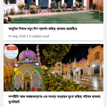
আধুনিক শিক্ষাৰ নতুন দিশ প্ৰদৰ্শন কৰিছে খানকাহ ৰহমানীয়ে
05 Aug 2026 | 11 min(s) read
ঐতিহ্য
সম্প্ৰীতি আৰু সমাজকল্যাণৰ এক অনন্য অধ্যায়ৰ সূচনা কৰিছে পাটনাৰ খানকাহ
মুনেমিয়াই