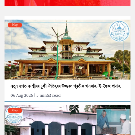
ঐতিহ্য
নতুন ৰূপত কাশ্মীৰৰ চুফী ঐতিহ্যৰ উজ্জ্বল প্ৰতীক খানকাহ-ই-ফৈজ পানাহ
06 Aug 2026 | 5 min(s) read
ঐতিহ্য