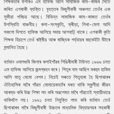
শিক্ষকতাৰ উপৰিও এম হাফিজ আলি সামাজিক কাম-কাজৰ সৈতে
জৰিত এগৰাকী ব্যক্তি। বৃহত্তৰ বিজুলীবাৰী অঞ্চলত তেওঁৰ এক
সুকীয়া পৰিচয় আছে। বিভিন্ন সামাজিক কাম-কাজত তেওঁৰ
উপস্থিতি বাঞ্চনীয়। কলা-সংস্কৃতি, ক্ৰীড়া, লিখা-মেলা আদি
সকলো দিশতে হাফিজ আলিয়ে সদায় আগবাঢ়ি থাকে। এগৰাকী কৃতি
শিক্ষক হিচাপে তেওঁ ৰাষ্ট্ৰীয় আৰু ৰাজ্যিক পৰ্য্যায়ৰ বহুকেইটা বঁটাৰে
সন্মানিত হৈছে।
বৰ্তমান ওদালগুৰি জিলাৰ কলাইগাঁৱৰ শিঙিৰীমাৰী টাউনত ১৯৬৬ চনত
এম হাফিজ আলিয়ে জন্মগ্ৰহন কৰে। পিতৃৰ নাম আছিল মৰহুম হাকিম
আলি মাতৃ মেমো বেগম। নিচেই সৰুতে পিতৃহাৰা হৈ ছিপাঝাৰৰ
ঐতিহাসিক মাৰৈ গাঁৱত মোমায়েকহতঁৰ ঘৰত থাকি স্কুলীয়া জীৱন
আৰম্ভ কৰি উচ্চ শিক্ষা সাং কৰি অৱশেষত মাৰৈ গাঁৱতেই স্থায়ীভাৱে
থাকিবলৈ লয়। ১৯৯১ চনত নিযুক্তি লাভ কৰি বৰ্তমান তেওঁ
ছিপাঝাৰৰ মাৰৈ বিজুলীবাৰী উচ্চতৰ মাধ্যমিক বিদ্যায়লয়ৰ সহকাৰী