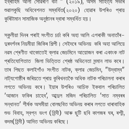
ইব্ৰাহিম আলী সোঁৱৰণি বঁটা " (২০১৯), অসম সাহিত্য সভাৰ
শুৱালকুছি অধিবেশনত সম্বৰ্ধিত(২০২০) হোৱাৰ উপৰিও প্ৰায়
কুৰিটামান সামাজিক অনুষ্ঠানৰ দ্বাৰা সম্বৰ্ধিত হয়।
স্কুলীয়া দিনৰ পৰাই সংগীত চৰ্চা কৰি অহা আলি এগৰাকী অনাতাঁৰ-
দুৰদৰ্শনৰ নিয়মীয়া জিকিৰ শিল্পী। সেইদৰে অভিনয় কৰি অহা আলিয়ে
নৱম শ্ৰেণীত থাকোতেই ক্লাৱ জেচমিনে আয়োজন কৰা একাংক নাট
প্ৰতিযোগিতাত জিলা ভিত্তিত শ্ৰেষ্ঠ অভিনেতা সন্মান লাভ কৰে।
তাৰ পিছত কলাইগাঁও সংগীত নাটক, ক্লাৱ জেচমিন, "উদ্বাম্ব"
নাট্যগোষ্ঠীৰ জৰিয়তে প্ৰায় কুৰিখনতকৈ অধিক নাটক পৰিচালনা কৰাৰ
লগতে অভিনয় কৰে। ইয়াৰ উপৰিও আচিফ ইকবাল পৰিচালিত
'আজান ফকিৰ চাহেব', আব্দুল মজিদ পৰিচালিত 'সাত নম্বৰৰ
সন্ধানত' শীৰ্ষক অসমীয়া বোলছবিত অভিনয় কৰাৰ লগতে ধাৰাবাহিক
শুভ বিবাহ, স্বপ্ন ভংগ (হিন্দী) আৰু ছুটি ছবি কাগজৰ ঘৰ, ৰশ্মী,
কদম(হিন্দী) আদিত অভিনয় কৰিছে।