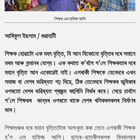
শিক্ষক এম হাফিজ আলি
আৰিফুল ইছলাম / গুৱাহাটী
শিক্ষক হোৱাটো এক মহৎ বৃত্তি, যি আন যিকোনো বৃত্তিৰ দৰে সমানে
মৰম আৰু সন্মানৰ যোগ্য। এক কথাত ক’বলৈ গ’লে শিক্ষকতাৰ দৰে
মহান বৃত্তি আন একোৱেই নাই। এগৰাকী শিক্ষকে যেনেদৰে এখন
সমাজ বা দেশৰ ভৱিষ্যত গঢ় দিয়ে, ঠিক তেনেদৰে শিক্ষকৰ ভূমিকাৰ
ওপৰতো দেশৰ ভৱিষ্যত প্ৰজন্ম বহুখিনি নিৰ্ভৰ কৰে। সেয়ে চাবলৈ
গ’লে শিক্ষকৰ কান্ধৰ ওপৰতে থাকে দেশৰ খনিকৰসকলৰ নিৰ্মাণৰ
ভাৰ।
শিক্ষাগুৰুৰ দৰে মহান বৃত্তিটোক অলংকৃত কৰা তেনে এগৰাকী শিক্ষক
হ'ল এম হাফিজ আলি। ছাত্ৰ-ছাত্ৰীসকলক বিদ্যালয়ৰ