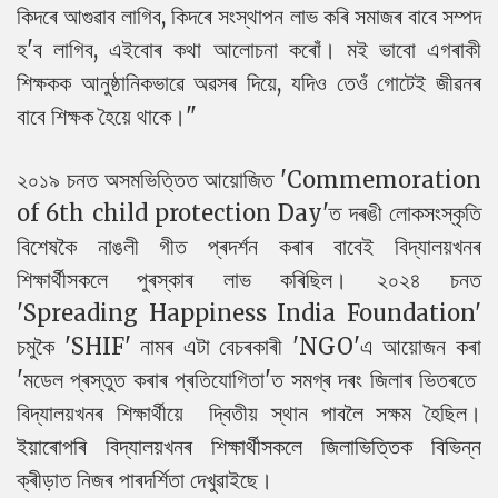
কিদৰে আগুৱাব লাগিব, কিদৰে সংস্থাপন লাভ কৰি সমাজৰ বাবে সম্পদ
হ'ব লাগিব, এইবোৰ কথা আলোচনা কৰোঁ। মই ভাবো এগৰাকী
শিক্ষকক আনুষ্ঠানিকভাৱে অৱসৰ দিয়ে, যদিও তেওঁ গোটেই জীৱনৰ
বাবে শিক্ষক হৈয়ে থাকে।"
২০১৯ চনত অসমভিত্তিত আয়োজিত 'Commemoration
of 6th child protection Day'ত দৰঙী লোকসংস্কৃতি
বিশেষকৈ নাঙলী গীত প্ৰদৰ্শন কৰাৰ বাবেই বিদ্যালয়খনৰ
শিক্ষাৰ্থীসকলে পুৰস্কাৰ লাভ কৰিছিল। ২০২৪ চনত
'Spreading Happiness India Foundation'
চমুকৈ 'SHIF' নামৰ এটা বেচৰকাৰী 'NGO'এ আয়োজন কৰা
'মডেল প্ৰস্তুত কৰাৰ প্ৰতিযোগিতা'ত সমগ্ৰ দৰং জিলাৰ ভিতৰতে
বিদ্যালয়খনৰ শিক্ষাৰ্থীয়ে দ্বিতীয় স্থান পাবলৈ সক্ষম হৈছিল।
ইয়াৰোপৰি বিদ্যালয়খনৰ শিক্ষাৰ্থীসকলে জিলাভিত্তিক বিভিন্ন
ক্ৰীড়াত নিজৰ পাৰদৰ্শিতা দেখুৱাইছে।