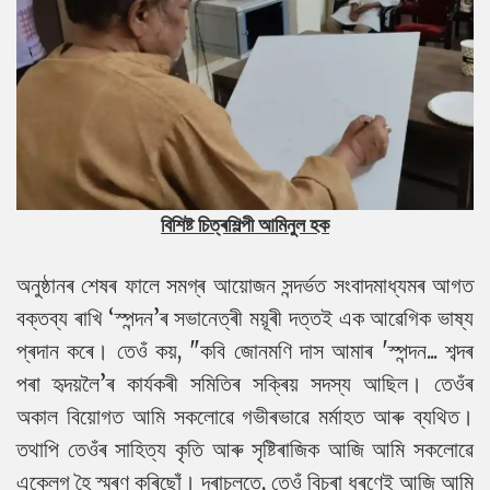
বিশিষ্ট চিত্ৰশিল্পী আমিনুল হক
অনুষ্ঠানৰ শেষৰ ফালে সমগ্ৰ আয়োজন সন্দৰ্ভত সংবাদমাধ্যমৰ আগত
বক্তব্য ৰাখি ‘স্পন্দন’ৰ সভানেত্ৰী ময়ূৰী দত্তই এক আৱেগিক ভাষ্য
প্ৰদান কৰে। তেওঁ কয়, "কবি জোনমণি দাস আমাৰ 'স্পন্দন... শব্দৰ
পৰা হৃদয়লৈ’ৰ কাৰ্যকৰী সমিতিৰ সক্ৰিয় সদস্য আছিল। তেওঁৰ
অকাল বিয়োগত আমি সকলোৱে গভীৰভাৱে মৰ্মাহত আৰু ব্যথিত।
তথাপি তেওঁৰ সাহিত্য কৃতি আৰু সৃষ্টিৰাজিক আজি আমি সকলোৱে
একেলগ হৈ স্মৰণ কৰিছোঁ। দৰাচলতে, তেওঁ বিচৰা ধৰণেই আজি আমি