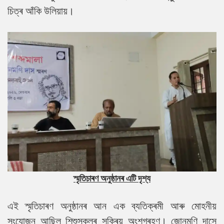
চিত্ৰ আঁকি উলিয়ায়।
স্মৃতিচাৰণ অনুষ্ঠানৰ এটি দৃশ্য
এই স্মৃতিচাৰণ অনুষ্ঠানৰ আন এক ব্যতিক্ৰমী আৰু মোহনীয়
সংযোজন আছিল শিশুসকলৰ সক্ৰিয় অংশগ্ৰহণ। জোনমণি দাসে