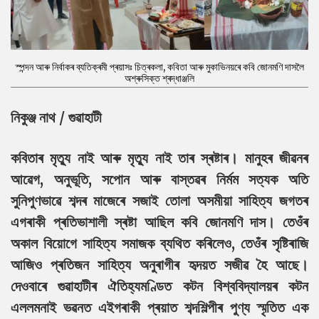
স্পন্দন আৰু নিৰ্বাকৰ ব্যতিক্ৰমী প্ৰয়াসঃ চিত্ৰকলা, কবিতা আৰু মুকাভিনয়ৰে কবি জোনমণি দাসলৈ
অশ্ৰুসিক্ত শ্ৰদ্ধাঞ্জলি
নিকুঞ্জ নাথ / গুৱাহাটী
কবিতাৰ মৃত্যু নাই আৰু মৃত্যু নাই তাৰ স্ৰষ্টাৰ। মানুহৰ জীৱনৰ
আৱেগ, অনুভূতি, সপোন আৰু বাস্তৱৰ নিৰ্মম সত্যক অতি
সুনিপুণভাৱে শব্দৰ মাজেৰে সজাই তোলা অসমীয়া সাহিত্য জগতৰ
এগৰাকী প্ৰতিভাশালী স্ৰষ্টা আছিল কবি জোনমণি দাস। তেওঁৰ
অকাল বিয়োগে সাহিত্য সমাজক ব্যথিত কৰিলেও, তেওঁৰ সৃষ্টিৰাজি
আজিও প্ৰতিজন সাহিত্য অনুৰাগীৰ হৃদয়ত সজীৱ হৈ আছে।
দেওবাৰে গুৱাহাটীৰ ঐতিহ্যমণ্ডিত কটন বিশ্ববিদ্যালয়ৰ কটন
এললমনাই ভৱনত এইগৰাকী প্ৰয়াত শব্দশিল্পীৰ পুণ্য স্মৃতিত এক