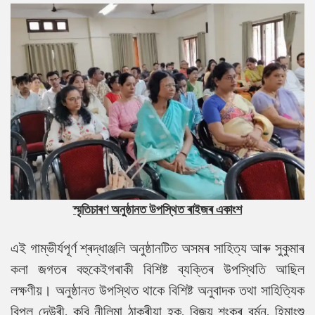
স্মৃতিচাৰণ অনুষ্ঠানত উপস্থিত ৰাইজৰ একাংশ
এই গাম্ভীৰ্যপূৰ্ণ শ্ৰদ্ধাঞ্জলি অনুষ্ঠানটিত অসমৰ সাহিত্য আৰু সুকুমাৰ
কলা জগতৰ বহুকেইগৰাকী বিশিষ্ট ব্যক্তিৰ উপস্থিতি আছিল
লক্ষণীয়। অনুষ্ঠানত উপস্থিত থাকে বিশিষ্ট অনুবাদক তথা সাহিত্যিক
বিপুল দেউৰী, কবি নীলিমা ঠাকুৰীয়া হক, বিজয় শংকৰ বৰ্মন, হিমাংশু