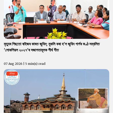
মৃত্যুৰ পিছতো ৰাইজৰ কাষত জুবিন; মুকলি কৰা হ'ল জুবিন গাৰ্গৰ কণ্ঠ সম্বলিত
'লোকপিয়ল ২০২৭'ৰ সজাগতামূলক শীৰ্ষ গীত
07 Aug 2026 | 5 min(s) read
ঐতিহ্য