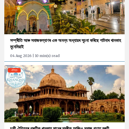
সম্প্ৰীতি আৰু সমাজকল্যাণৰ এক অনন্য অধ্যায়ৰ সূচনা কৰিছে পাটনাৰ খানকাহ
মুনেমিয়াই
04 Aug 2026 | 10 min(s) read
ঐতিহ্য
চুফী ঐতিহ্যৰ প্ৰতীক খানকাহ মানেৰ শ্বৰীফ আজিও সমাজ গঢ়াত ব্ৰতী