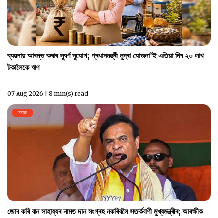
ব্যৱসায় আৰম্ভ কৰাৰ সুবৰ্ণ সুযোগ; প্ৰধানমন্ত্ৰী মুদ্ৰা যোজনা’ই এতিয়া দিব ২০ লাখ
টকালৈকে ঋণ
07 Aug 2026 | 8 min(s) read
সমাজ
জোৰ কৰি বান সাহায্যৰ নামত দান সংগ্ৰহ নকৰিবলৈ সতৰ্কবাণী মুখ্যমন্ত্ৰীৰ; আৰক্ষীক