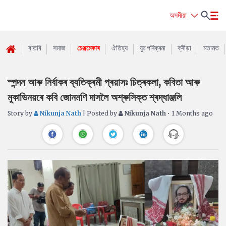
অসমীয়া
বাতৰি
সমাজ
চেঞ্জমেকাৰ
ঐতিহ্য
যুৱ পৰিক্ৰমা
ক্ৰীড়া
মতামত
স্পন্দন আৰু নিৰ্বাকৰ ব্যতিক্ৰমী প্ৰয়াসঃ চিত্ৰকলা, কবিতা আৰু
মুকাভিনয়ৰে কবি জোনমণি দাসলৈ অশ্ৰুসিক্ত শ্ৰদ্ধাঞ্জলি
Story by
Nikunja Nath
| Posted by
Nikunja Nath
• 1 Months ago