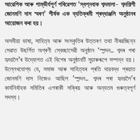
আৱেগিক আৰু গাম্ভীৰ্যপূৰ্ণ পৰিৱেশত ‘স্বপ্নবাক শব্দমালা- শব্দশিল্পী
জোনমণি দাস স্মৰণ’ শীৰ্ষক এক ব্যতিক্ৰমী শ্ৰদ্ধাঞ্জলি অনুষ্ঠানৰ
আয়োজন কৰা হয়।
অসমীয়া ভাষা, সাহিত্য আৰু সংস্কৃতিৰ উত্তৰণ তথা নীৰৱচ্ছিন্ন
সেৱাত উছৰ্গিত অগ্ৰণী স্বেচ্ছাসেৱী অনুষ্ঠান ‘স্পন্দন... শব্দৰ পৰা
হৃদয়লৈ’ৰ উদ্যোগত এই বিশেষ অনুষ্ঠানটি সুচাৰুৰূপে সম্পন্ন হয়।
উল্লেখযোগ্য যে, সমাজ আৰু সাহিত্যৰ প্ৰতি দায়বদ্ধ প্ৰয়াত
জোনমণি দাস নিজেও আছিল 'স্পন্দন... শব্দৰ পৰা হৃদয়লৈ'ৰ
কাৰ্যনিৰ্বাহক সমিতিৰ এগৰাকী সক্ৰিয় আৰু অন্যতম গুৰুত্বপূৰ্ণ
সদস্য।