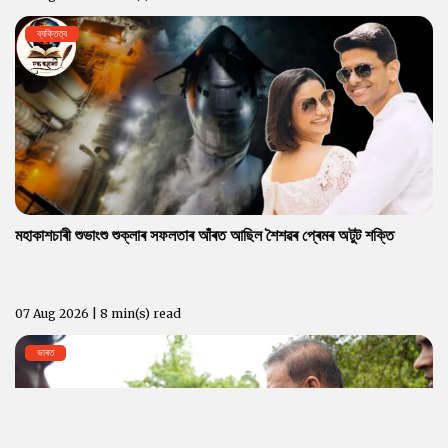
ব্যক্তিত্ব
মহাকাশচাৰী শুভাংশু শুক্লাৰ সফলতাৰ আঁৰত আছিল শৈশৱৰ প্ৰেমৰ অটুট শক্তি
07 Aug 2026 | 8 min(s) read
ভাৰত