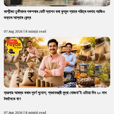
কাশ্মীৰত চুফীবাদৰ পৰম্পৰাৰ ভেটি স্থাপন কৰা বুলবুল শ্বাহৰ পৱিত্ৰ দৰগাহ আজিও
ভক্তৰ আস্থাৰ কেন্দ্ৰ
07 Aug 2026 | 8 min(s) read
সমাজ
ব্যৱসায় আৰম্ভ কৰাৰ সুবৰ্ণ সুযোগ; প্ৰধানমন্ত্ৰী মুদ্ৰা যোজনা’ই এতিয়া দিব ২০ লাখ
টকালৈকে ঋণ
07 Aug 2026 | 8 min(s) read