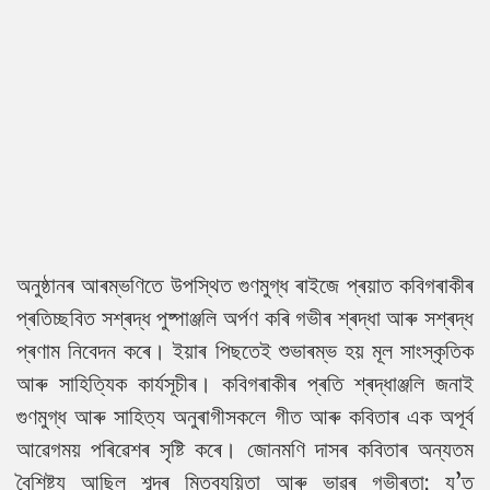
অনুষ্ঠানৰ আৰম্ভণিতে উপস্থিত গুণমুগ্ধ ৰাইজে প্ৰয়াত কবিগৰাকীৰ
প্ৰতিচ্ছবিত সশ্ৰদ্ধ পুষ্পাঞ্জলি অৰ্পণ কৰি গভীৰ শ্ৰদ্ধা আৰু সশ্ৰদ্ধ
প্ৰণাম নিবেদন কৰে। ইয়াৰ পিছতেই শুভাৰম্ভ হয় মূল সাংস্কৃতিক
আৰু সাহিত্যিক কাৰ্যসূচীৰ। কবিগৰাকীৰ প্ৰতি শ্ৰদ্ধাঞ্জলি জনাই
গুণমুগ্ধ আৰু সাহিত্য অনুৰাগীসকলে গীত আৰু কবিতাৰ এক অপূৰ্ব
আৱেগময় পৰিৱেশৰ সৃষ্টি কৰে। জোনমণি দাসৰ কবিতাৰ অন্যতম
বৈশিষ্ট্য আছিল শব্দৰ মিতব্যয়িতা আৰু ভাৱৰ গভীৰতা; য’ত