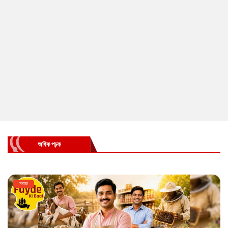
অধিক পঢ়ক
সমাজ