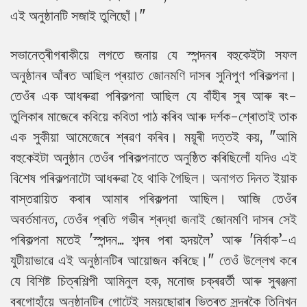
এই অনুষ্ঠানটি সজাই তুলিছোঁ।"
সভানেত্ৰীগৰাকীয়ে লগতে জনায় যে স্পন্দনৰ বহুকেইটা সফল
অনুষ্ঠানৰ আঁৰত আছিল প্ৰয়াত জোনমণি দাসৰ সুনিপুণ পৰিকল্পনা।
তেওঁৰ এক আধৰুৱা পৰিকল্পনা আছিল যে বাঁহীৰ সুৰ আৰু ৰং-
তুলিকাৰ মাজেৰে কবিয়ে কবিতা পাঠ কৰিব আৰু দৰ্শক-শ্ৰোতাই তাক
এক সুকীয়া আমেজেৰে শ্ৰৱণ কৰিব। ময়ূৰী দত্তই কয়, "আমি
বহুকেইটা অনুষ্ঠান তেওঁৰ পৰিকল্পনাতে অনুষ্ঠিত কৰিছিলোঁ যদিও এই
বিশেষ পৰিকল্পনাটো আধৰুৱা হৈ থাকি গৈছিল। অনাগত দিনত ইয়াক
বাস্তৱায়িত কৰাৰ আমাৰ পৰিকল্পনা আছিল। আজি তেওঁৰ
অবৰ্তমানত, তেওঁৰ প্ৰতি গভীৰ শ্ৰদ্ধা জনাই জোনমণি দাসৰ সেই
পৰিকল্পনা মতেই 'স্পন্দন... শব্দৰ পৰা হৃদয়লৈ’ আৰু 'নিৰ্বাক’-এ
যুটীয়াভাৱে এই অনুষ্ঠানটিৰ আয়োজন কৰিছে।" তেওঁ উল্লেখ কৰে
যে বিশিষ্ট চিত্ৰশিল্পী আমিনুল হক, মনোজ চক্ৰৱৰ্তী আৰু সুৰঞ্জনা
বৰগোহাঁয়ে অনুষ্ঠানটিৰ গোটেই সময়ছোৱাৰ ভিতৰত সুন্দৰকৈ তিনিখন