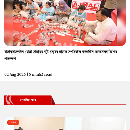
বানাক্ৰান্তলৈ যোৱা সাহায্য দুষ্ট চক্ৰৰ হাতত নপৰিবলৈ বদৰুদ্দিন আজমলৰ বিশেষ
পদক্ষেপ
02 Aug 2026 | 5 min(s) read
শেহতীয়া খবৰ
ভাৰত