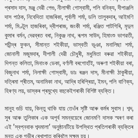
প্ৰসাদ দাস, মঞ্জু দেৱী পেগু, নীলাক্ষী গোস্বামী, পলি বনিক্য, দীপাঞ্জলি
দাস পাঠক, নিবেদিতা হাজৰিকা, পূৰ্বালী শৰ্মা, ডলি তালুকদাৰ, আইমণি
শৰ্মা, মিণ্টুল হাজৰিকা, দ্বীপৰাজ, জংকী শৰ্মা, ৰঞ্জিত পাটগিৰি, মৃদুল
কুমাৰ বৰ্মন, দেৱব্ৰত বৰা, নিকুঞ্জ নাথ, ৰূপম সাউদ, হিমাংশু ভাগৱতী,
শচীন্দ্ৰ ফুকন, সীমান্ত শইকীয়া, ভাস্বতী ভূঞা, মনালিছা শৰ্মা,
জোনালী মজুমদাৰ, দীপালী দেৱী চৌধুৰী, মধুমিতা বৰুৱা শইকীয়া,
দিগন্ত কলিতা, মিনাংক ডেকা, বৰ্ণালী বৰগোহাঁই, অৰুণা শইকীয়া বৰা,
বিজুনাথ শৰ্মা, নিলাক্ষী গোস্বামী, ডাঃ ৰঞ্জন দাস, মীনাক্ষী ঠাকুৰীয়া,
দত্ৰিমা প্ৰীতম, অনামিকা নাথ, আদ্ৰি হৰিপ্ৰিয়া, ইমন, পলি বাণিক্য,
হিৰণ্য লয়, ভাস্কৰ প্ৰমুখ্যে বহুকেইগৰাকী বিশিষ্ট ব্যক্তি।
মানুহ গুচি যায়, কিন্তু থাকি যায় তেওঁৰ সৃষ্টি আৰু কৰ্মৰ সুবাস। শব্দ,
সুৰ আৰু তুলিকাৰ এক অপূৰ্ব সমন্বয়েৰে জোনমণি দাসক স্মৰণ কৰা
এই 'স্বপ্নবাক শব্দমালা' অনুষ্ঠানটিয়ে উপস্থিত প্ৰতিগৰাকী ব্যক্তিৰ
মনত এক গভীৰ ৰেখাপাত কৰিবলৈ সক্ষম হয়।