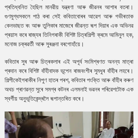
প্ৰতিধ্বনিত হৈছিল মানৱীয় যন্ত্ৰণা আৰু জীৱনৰ আশাৰ বতৰা।
গুণমুগ্ধসকলে পাঠ কৰা সেই কবিতাবোৰৰ আৱেগ আৰু গভীৰতাক
কেনভাছত ৰং আৰু তুলিকাৰ মাজেৰে জীৱন্ত ৰূপ দিয়াৰ এক অভিনৱ
প্ৰয়াস কৰে ৰাজ্যৰ তিনিগৰাকী বিশিষ্ট চিত্ৰশিল্পী ক্ৰমে আমিনুল হক,
মনোজ চক্ৰৱৰ্তী আৰু সুৰঞ্জনা বৰগোহাঁয়ে।
কবিতাৰ সুৰ আৰু চিত্ৰকলাৰ এই অপূৰ্ব সংমিশ্ৰণত অনন্য মাত্ৰা
প্ৰদান কৰে বিশিষ্ট বাঁহীবাদক ভূপেন ৰাজবংশীৰ সুমধুৰ বাঁহীৰ লহৰে।
শিল্পীকেইগৰাকীৰ নিপুণ হাতৰ পৰশ, কবিতাৰ পংক্তি আৰু বাঁহীৰ কৰুণ
অথচ প্ৰাণৱন্ত সুৰে সমগ্ৰ কটনৰ এলমনাই ভৱনৰ পৰিৱেশটোক এক
স্বৰ্গীয় অনুভূতিকেন্দ্ৰলৈ ৰূপান্তৰিত কৰে।