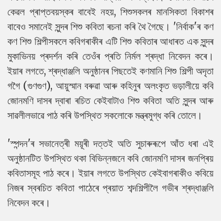
কেৱল প্ৰাপ্তবয়স্কৰ বাবেই নহয়, শিশুসকলৰ মানসিকতা বিকাশৰ
বাবেও সমানেই সুন্দৰ শিশু কবিতা ৰচনা কৰি থৈ গৈছে। 'নিৰ্বাক'ৰ কণ
কণ শিশু শিল্পীসকলে কবিগৰাকীৰ এটি শিশু কবিতাৰ আধাৰত এক সুন্দৰ
মুকাভিনয় প্ৰদৰ্শন কৰি তেওঁৰ প্ৰতি নিৰ্মল শ্ৰদ্ধা নিবেদন কৰে।
ইয়াৰ লগতে, শ্ৰদ্ধাঞ্জলি অনুষ্ঠানৰ পিছতেই কণমানি শিশু শিল্পী অদৃতা
গগৈ (গুণগুণ), আয়ুস্মান বৰুৱা আৰু কহিনুৰ অলংকৃত ভড়ালীয়ে কবি
জোনমণি দাসৰ দ্বাৰা ৰচিত কেইবাটাও শিশু কবিতা অতি সুন্দৰ আৰু
সাৱলীলভাৱে পাঠ কৰি উপস্থিত সকলোকে মন্ত্ৰমুগ্ধ কৰি তোলে।
'স্পন্দন'ৰ সভানেত্ৰী ময়ূৰী দত্তই অতি সুচাৰুৰূপে আঁত ধৰা এই
অনুষ্ঠানটিত উপস্থিত থকা বিভিন্নজনে কবি জোনমণি দাসৰ জনপ্ৰিয়
কবিতাসমূহ পাঠ কৰে। ইয়াৰ লগতে উপস্থিত কেইবাগৰাকীও কবিয়ে
নিজৰ স্বৰচিত কবিতা পাঠেৰে প্ৰয়াত শব্দশিল্পীলৈ গভীৰ শ্ৰদ্ধাঞ্জলি
নিবেদন কৰে।