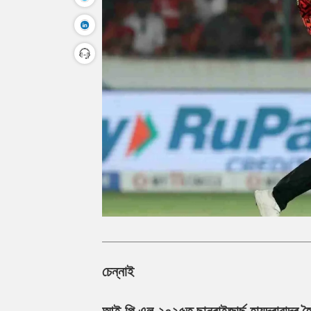
চেন্নাই
আই পি এল ২০২৫ত ছানৰাইজাৰ্ছ হায়দৰাবাদৰ হৈ