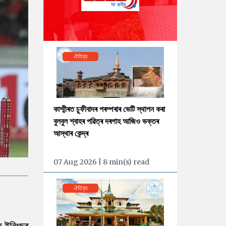
ঐতিহ্য
কাশ্মীৰত চুফীবাদৰ পৰম্পৰাৰ ভেটি স্থাপন কৰা
বুলবুল শ্বাহৰ পৱিত্ৰ দৰগাহ আজিও ভক্তৰ
আস্থাৰ কেন্দ্ৰ
07 Aug 2026 | 8 min(s) read
ঐতিহ্য
ৈ ইনিংছৰ