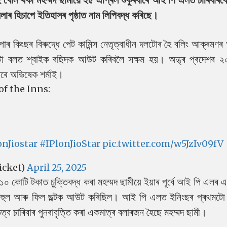
াৰ হিচাপে ইতিহাসৰ পৃষ্ঠাত নাম লিপিবদ্ধ কৰিছে।
ছুপাৰ কিংছৰ বিৰুদ্ধে পেট কামিন্স নেতৃত্বাধীন দলটোৰ হৈ বলিং আক্ৰমণ
টো বলত শ্বাইক ৰছিদক আউট কৰিবলৈ সক্ষম হয়। অন্ধ্ৰ প্ৰদেশৰ ২০
ধৰে অভিষেক শৰ্মাই।
of the Inns:
nJiostar
#IPlonJioStar
pic.twitter.com/w5JzIv09fV
icket)
April 25, 2025
 কোটি টকাত চুক্তিবদ্ধ কৰা মহম্মদ ছামীয়ে ইয়াৰ পূৰ্বে আই পি এলৰ 
াহুল আৰু ফিল ছল্টক আউট কৰিছিল। আই পি এলত ইনিংছৰ প্ৰথমটো 
 চাৰিবাৰ পুনৰাবৃত্তি কৰা একমাত্ৰ বলাৰজন হৈছে মহম্মদ ছামী।