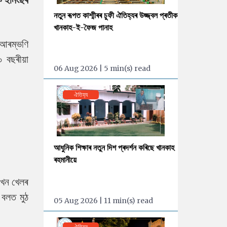
নতুন ৰূপত কাশ্মীৰৰ চুফী ঐতিহ্যৰ উজ্জ্বল প্ৰতীক
খানকাহ-ই-ফৈজ পানাহ
ৰ আৰম্ভণি
 বছৰীয়া
06 Aug 2026 | 5 min(s) read
ঐতিহ্য
আধুনিক শিক্ষাৰ নতুন দিশ প্ৰদৰ্শন কৰিছে খানকাহ
ৰহমানীয়ে
এখন খেলৰ
বলত মুঠ
05 Aug 2026 | 11 min(s) read
ঐতিহ্য