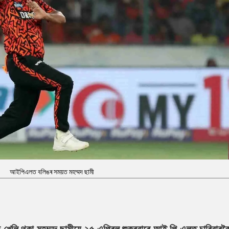
আইপিএলত বলিঙৰ সময়ত মহম্মদ ছামী
 খেলি থকা মহম্মদ ছামীয়ে ২৫ এপ্ৰিল শুকুৰবাৰে আই পি এলত চাৰিবাৰক