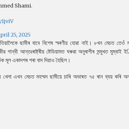
hammed Shami.
y1jviV
pril 25, 2025
য়ালৈকে ছামীৰ বাবে বিশেষ স্মৰণীয় হোৱা নাই। ৮খন মেচত তেওঁ ম
ান্ধী আন্তঃৰাষ্ট্ৰীয় ষ্টেডিয়ামত ঘৰুৱা অনুৰাগীৰ সন্মুখত মুম্বাই ইণ
ঁক মূল একাদশৰ পৰা বাদ দিয়াও হৈছিল।
্ধে খেলা এখন মেচত মহম্মদ ছামীয়ে চাৰি অভাৰত ৭৫ ৰান ব্যয় কৰি অনা