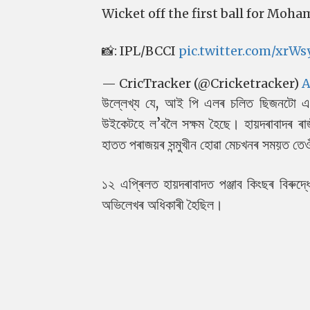
Wicket off the first ball for Mo
📸: IPL/BCCI
pic.twitter.com/xrWs
— CricTracker (@Cricketracker)
A
উল্লেখ্য যে, আই পি এলৰ চলিত ছিজনটো এতি
উইকেটহে ল’বলৈ সক্ষম হৈছে। হায়দৰাবাদৰ ৰাজীৱ গ
হাতত পৰাজয়ৰ সন্মুখীন হোৱা মেচখনৰ সময়ত তেও
১২ এপ্ৰিলত হায়দৰাবাদত পঞ্জাব কিংছৰ বিৰুদ
অভিলেখৰ অধিকাৰী হৈছিল।