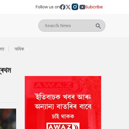
Follow us on
Subcribe
মত
অধিক
্ৰথম