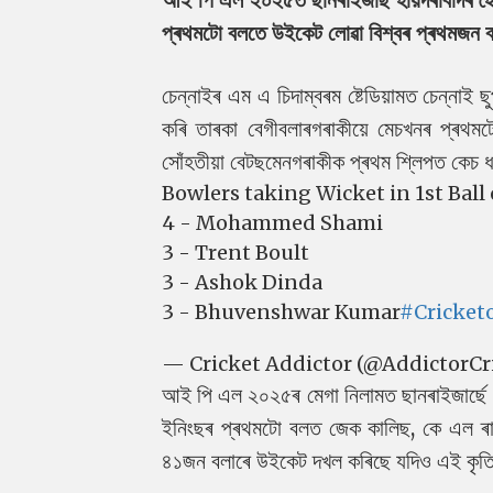
প্ৰথমটো বলতে উইকেট লোৱা বিশ্বৰ প্ৰথমজন বল
চেন্নাইৰ এম এ চিদাম্বৰম ষ্টেডিয়ামত চেন্নাই 
কৰি তাৰকা বেগীবলাৰগৰাকীয়ে মেচখনৰ প্ৰথম
সোঁহতীয়া বেটছমেনগৰাকীক প্ৰথম শ্লিপত কেচ 
Bowlers taking Wicket in 1st Ball 
4 - Mohammed Shami
3 - Trent Boult
3 - Ashok Dinda
3 - Bhuvenshwar Kumar
#Cricketo
— Cricket Addictor (@AddictorCr
আই পি এল ২০২৫ৰ মেগা নিলামত ছানৰাইজাৰ্ছে ১০
ইনিংছৰ প্ৰথমটো বলত জেক কালিছ, কে এল ৰ
৪১জন বলাৰে উইকেট দখল কৰিছে যদিও এই কৃতিত্ব