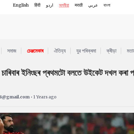
English
हिंदी
اردو
অসমীয়া
मराठी
عربي
বাংলা
সমাজ
চেঞ্জমেকাৰ
ঐতিহ্য
যুৱ পৰিক্ৰমা
ক্ৰীড়া
মতা
চাৰিবাৰ ইনিংছৰ প্ৰথমটো বলতে উইকেট দখল কৰা প
8@gmail.com
• 1 Years ago