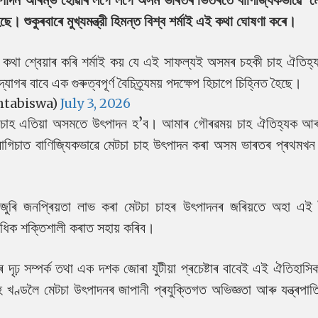
। শুকুৰবাৰে মুখ্যমন্ত্রী হিমন্ত বিশ্ব শৰ্মাই এই কথা ঘোষণা কৰে।
াৰ কথা শ্বেয়াৰ কৰি শৰ্মাই কয় যে এই সাফল্যই অসমৰ চহকী চাহ ঐতিহ
গৰ বাবে এক গুৰুত্বপূৰ্ণ বৈচিত্ৰ্যময় পদক্ষেপ হিচাপে চিহ্নিত হৈছে।
ntabiswa)
July 3, 2026
 মেটচা চাহ এতিয়া অসমতে উৎপাদন হ’ব। আমাৰ গৌৰৱময় চাহ ঐতিহ্যক 
 বাগিচাত বাণিজ্যিকভাৱে মেটচা চাহ উৎপাদন কৰা অসম ভাৰতৰ প্ৰথমখন 
ুৰি জনপ্ৰিয়তা লাভ কৰা মেটচা চাহৰ উৎপাদনৰ জৰিয়তে অহা এই বৈ
 অধিক শক্তিশালী কৰাত সহায় কৰিব।
দৃঢ় সম্পৰ্ক তথা এক দশক জোৰা যুটীয়া প্ৰচেষ্টাৰ বাবেই এই ঐতিহাস
ডলৈ মেটচা উৎপাদনৰ জাপানী প্ৰযুক্তিগত অভিজ্ঞতা আৰু যন্ত্ৰপাতি 