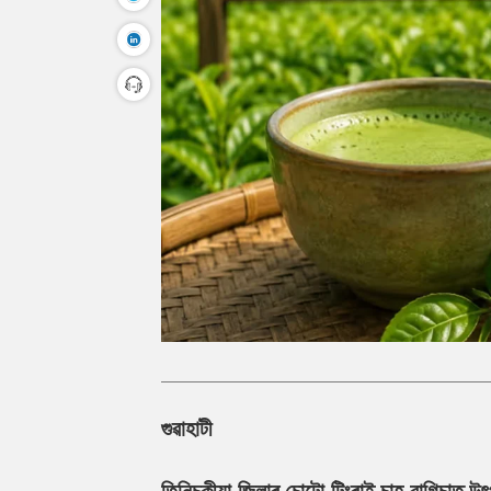
গুৱাহাটী
তিনিচুকীয়া জিলাৰ চোটো টিংৰাই চাহ বাগিচাত