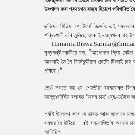
উৎপাদন কৰা প্ৰথমখন ৰাজ্য হিচাপে পৰিগণিত হৈছে
ছচিয়েল মিডিয়া প্লেটফৰ্ম 'এক্স'ত এই সফলত
শক্তিশালী কৰি তুলিছে আৰু ই ৰাজ্যখনৰ চাহ উদ্যো
— Himanta Biswa Sarma (@hima
মুখ্যমন্ত্ৰীগৰাকীয়ে কয়, "আপোনাৰ প্ৰিয়
আগুৱাই লৈ গৈ তিনিচুকীয়াৰ চোটো টিংৰাই চাহ
পৰিছে।"
তেওঁ লগতে কয় যে শেহতীয়া বছৰবোৰত বিশ্বজ
আন্তঃৰাষ্ট্ৰীয় বজাৰত 'অসম চাহ' ব্ৰেণ্ডটোক
শৰ্মাই উল্লেখ কৰে যে ভাৰত আৰু জাপানৰ মাজৰ 
সম্ভৱ হৈ উঠিছে। এই সহযোগিতাই অসমৰ চাহ খণ্
আনিছিল।