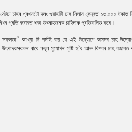
ত মেটচা চাহৰ প্ৰথমটো দলং গুৱাহাটী চাহ নিলাম কেন্দ্ৰত ১৩,০০০ টকাত বি
্ৰীবিধৰ প্ৰতি বজাৰত থকা উৎসাহজনক চাহিদাক প্ৰতিফলিত কৰে।
ী সফলতা" আখ্যা দি শৰ্মাই কয় যে এই উদ্যোগে অসমৰ চাহ উদ্য
হ উৎপাদকসকলৰ বাবে নতুন সুযোগৰ সৃষ্টি হ’ব আৰু বিশ্বৰ চাহ বজাৰত 