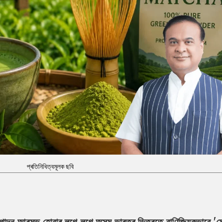
প্ৰতিনিধিত্বমূলক ছবি
 উৎপাদন আৰম্ভ হোৱাৰ লগে লগে অসম ভাৰতৰ ভিতৰতে বাণিজ্যিকভাৱে 'মে