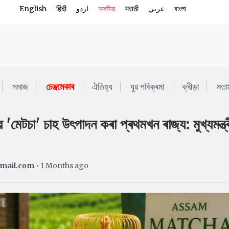
English
हिंदी
اردو
অসমীয়া
मराठी
عربي
বাংলা
সমাজ
চেঞ্জমেকাৰ
ঐতিহ্য
যুৱ পৰিক্ৰমা
ক্ৰীড়া
মতা
মেটচা' চাহ উৎপাদন কৰা প্ৰথমখন ৰাজ্য: মুখ্যমন্ত্ৰ
gmail.com
• 1 Months ago