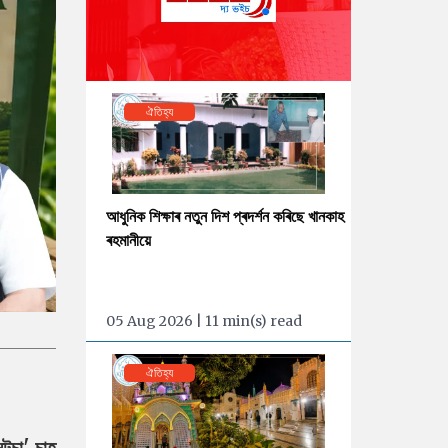
ঐতিহ্য
আধুনিক শিক্ষাৰ নতুন দিশ প্ৰদৰ্শন কৰিছে খানকাহ
ৰহমানীয়ে
05 Aug 2026 | 11 min(s) read
ঐতিহ্য
টচা' চাহ