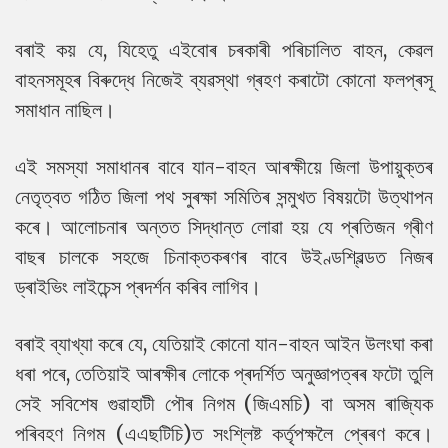
বৰাই কয় যে, যিহেতু এইবোৰ চৰকাৰী পৰিচালিত বাহন, কেৱল
বাহনসমূহৰ বিৰুদ্ধে নিজেই ব্যৱস্থা গ্ৰহণ কৰাটো কোনো ফলপ্ৰসূ
সমাধান নাছিল।
এই সমস্যা সমাধানৰ বাবে যান-বাহন আৰক্ষীয়ে জিলা উপায়ুক্তৰ
নেতৃত্বত গঠিত জিলা পথ সুৰক্ষা সমিতিৰ সন্মুখত বিষয়টো উত্থাপন
কৰে। আলোচনাৰ অন্তত সিদ্ধান্ত লোৱা হয় যে প্ৰতিজন গ্ৰীণ
বাছৰ চালকে সহজে চিনাক্তকৰণৰ বাবে উইণ্ডশ্বিল্ডত নিজৰ
ড্ৰাইভিং লাইচেন্স প্ৰদৰ্শন কৰিব লাগিব।
বৰাই ব্যাখ্যা কৰে যে, যেতিয়াই কোনো যান-বাহন আইন উলংঘা কৰা
ধৰা পৰে, তেতিয়াই আৰক্ষীৰ লোকে প্ৰদৰ্শিত অনুজ্ঞাপত্ৰৰ ফটো তুলি
সেই সবিশেষ গুৱাহাটী পৌৰ নিগম (জিএমচি) বা অসম ৰাজ্যিক
পৰিবহণ নিগম (এএছটিচি)ত সংশ্লিষ্ট কৰ্তৃপক্ষলৈ প্ৰেৰণ কৰে।