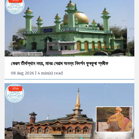
ঐতিহ্য
কেৱল তীৰ্থস্থান নহয়, মানৱ সেৱাৰ অনন্য নিদৰ্শন ফুৰফুৰা শ্বৰীফ
08 Aug 2026 | 4 min(s) read
ঐতিহ্য