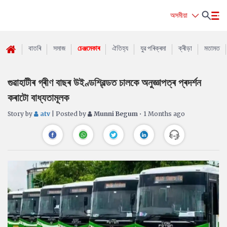
অসমীয়া
বাতৰি
সমাজ
চেঞ্জমেকাৰ
ঐতিহ্য
যুৱ পৰিক্ৰমা
ক্ৰীড়া
মতামত
গুৱাহাটীৰ গ্ৰীণ বাছৰ উইণ্ডশ্বিল্ডত চালকে অনুজ্ঞাপত্ৰ প্ৰদৰ্শন
কৰাটো বাধ্যতামূলক
Story by
atv
| Posted by
Munni Begum
• 1 Months ago