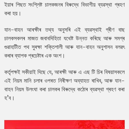
ইয়াৰ পিছত সংশ্লিষ্ট চালকজনৰ বিৰুদ্ধে বিভাগীয় ব্যৱস্থা গ্ৰহণ
কৰা হয়।
যান-বাহন আৰক্ষীৰ তথ্য অনুসৰি এই ব্যৱস্থাই গ্ৰীণ বাছ
চালকসকলৰ মাজত জবাবদিহিতা যথেষ্ট উন্নত কৰিছে আৰু সমগ্ৰ
গুৱাহাটীত পথ সুৰক্ষা শক্তিশালী আৰু যান-বাহন অনুশাসন বলৱৎ
কৰাৰ ব্যাপক প্ৰচেষ্টাৰ এক অংশ।
কৰ্তৃপক্ষই সকীয়াই দিছে যে, আৰক্ষী আৰু এ এছ টি চিৰ বিষয়াসকলে
এই নিয়ম মানি চলাৰ ওপৰত নিৰীক্ষণ অব্যাহত ৰাখিব, আৰু যান-
বাহন নিয়ম উলংঘা কৰা চালকৰ বিৰুদ্ধে কঠোৰ ব্যৱস্থা গ্ৰহণ কৰা
হ’ব।