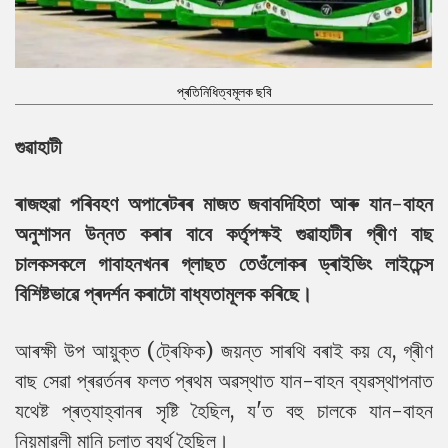
প্ৰতিনিধিত্বমূলক ছবি
গুৱাহাটী
ৰাজহুৱা পৰিবহণ অপাৰেটৰৰ মাজত জবাবদিহিতা আৰু যান-বাহন
অনুশাসন উন্নত কৰাৰ বাবে কৰ্তৃপক্ষই গুৱাহাটীৰ গ্ৰীণ বাছ
চালকসকলে গাবাহনখনৰ গ্লাছত তেওঁলোকৰ ড্ৰাইভিং লাইচেন্স
বিশিষ্টভাৱে প্ৰদৰ্শন কৰাটো বাধ্যতামূলক কৰিছে।
আৰক্ষী উপ আয়ুক্ত (ট্ৰেফিক) জয়ন্ত সাৰথি বৰাই কয় যে, গ্ৰীণ
বাছ সেৱা প্ৰৱৰ্তনৰ ফলত প্ৰথম অৱস্থাত যান-বাহন ব্যৱস্থাপনাত
যথেষ্ট প্ৰত্যাহ্বানৰ সৃষ্টি হৈছিল, য'ত বহু চালকে যান-বাহন
নিয়মাৱলী মানি চলাত ব্যৰ্থ হৈছিল।