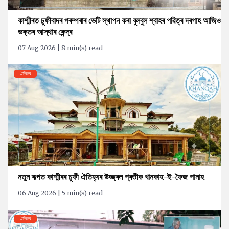
কাশ্মীৰত চুফীবাদৰ পৰম্পৰাৰ ভেটি স্থাপন কৰা বুলবুল শ্বাহৰ পৱিত্ৰ দৰগাহ আজিও
ভক্তৰ আস্থাৰ কেন্দ্ৰ
07 Aug 2026 | 8 min(s) read
ঐতিহ্য
নতুন ৰূপত কাশ্মীৰৰ চুফী ঐতিহ্যৰ উজ্জ্বল প্ৰতীক খানকাহ-ই-ফৈজ পানাহ
06 Aug 2026 | 5 min(s) read
ঐতিহ্য