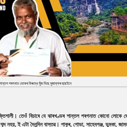
ান্তল পৰগনাত ভোকৰ বিৰুদ্ধে যুঁজ দিছে মুজাফ্ফৰ হুছেইনে
ক্তিশালী। তেওঁ বিচাৰে যে ঝাৰখণ্ডৰ শান্তল পৰগনাত কোনো লোকে 
ব্দ নহয়, ই এটা দৈনন্দিন বাস্তৱ। পাকুৰ, গোডা, সাহেবগঞ্জ, ডুমকা, জা