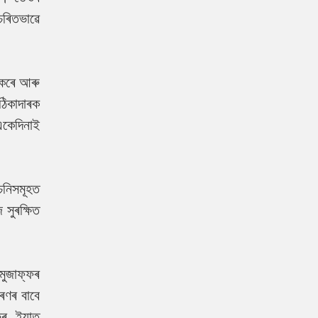
চৰিতভাৱে
 কৰে আৰু
ঠিকাদাৰক
 একেদিনাই
চনিসমূহত
সুৰক্ষিত
মুজাফ্ফৰ
ৰণৰ বাবে
ফৰ ইয়াত