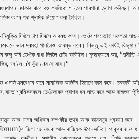
ৰ্মসংস্থাপন নথকাৰ বাবে বহু শ্ৰমিকে শান্তল পাৰগানা ত্যাগ কৰিছে। আ
়া পশ্চিম বংগৰ পৰা শ্ৰমিক নিয়োগ কৰা হৈছিল।
 নিযুক্তি দিবলৈ চাপ দিবলৈ আৰম্ভ কৰে। তেওঁৰ প্ৰচেষ্টাই সফলতা লাভ
মিকসকলে ভাল দৰমহা পাবলৈও আৰম্ভ কৰে। কিন্তু এই কাৰ্যই কিছুমান 
চৰ ৰুজু কৰি তেওঁক বাধা দিবলৈ চেষ্টা কৰিছিল। মুজাফ্ফৰে কয়, "দুৰ্নীতি
গিব, নহ'লে এই যুঁজ শেষ হৈ যাব।"
জিলাত এমজিএনৰেগাৰ বাবে সামাজিক অডিটৰ হিচাপে কাম কৰে। চৰকাৰী আঁ
, যাতে শ্ৰমিকসকলে তেওঁলোকৰ প্ৰাপ্য ধন লাভ কৰে আৰু ৰাজহুৱা পুঁজি 
াস্থ্য আৰু মানৱ অধিকাৰ সম্পৰ্কীয় তথ্য আৰু কামসমূহ প্ৰকাশ কৰে। 
orum)ৰ জিলা সমন্বয়ক আৰু ৰাজ্যিক উপ-সচিব।
পাকুৰৰ জনসাধা
ঁ আশাৰ প্ৰতীক। স্থানীয় লোকসকলে প্ৰায়ে কয়, "যদি মুজাফ্