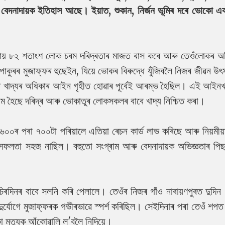
ক বেদনাদায়ক ইতিহাস আছে। ইয়াত, শুকান, নিৰ্জন ভূমিৰ দৰে ভোকো এ
্ৰায় ৮২ শতাংশ লোক চৰম দৰিদ্ৰতাৰ মাজত বাস কৰে আৰু তেওঁলোকৰ অ
ুৰৰ মুজাফ্ফৰ হুছেইন, যিয়ে ভোকৰ বিৰুদ্ধে যুঁজিবলৈ নিজৰ জীৱন উৎসৰ
 খাদ্যৰ অধিকাৰ আইন গৃহীত হোৱাৰ পূৰ্বেই আৰম্ভ হৈছিল। এই আইনখ
াম হৈছে দৰিদ্ৰ আৰু ভোকাতুৰ লোকসকলৰ বাবে খাদ্য নিশ্চিত কৰা।
 ৬০০ৰ পৰা ৭০০টা পৰিয়ালে এতিয়া ৰেচন কাৰ্ড লাভ কৰিছে আৰু নিয়মীয়
ই সফলতা সহজ নাছিল। বহুতো সংগ্ৰাম আৰু বেদনাদায়ক অভিজ্ঞতাৰ প
ৰদিনৰ বাবে সলনি কৰি পেলালে। তেওঁৰ নিজৰ গাঁও নাৰায়ণপুৰত দুদিন ধ
্যোগে মুজাফ্ফৰক গভীৰভাৱে স্পৰ্শ কৰিছিল। সেইদিনাৰ পৰা তেওঁ শপত
মৃত্যুক আঁকোৱালি ল'বলৈ নিদিয়ে।