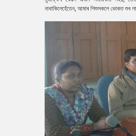
নাথাকিলেহেঁতেন, আমাৰ শিশুসকলে ভোকত শুব ল