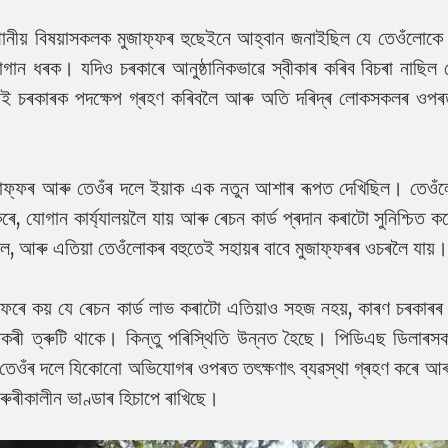
নীয় বিষয়াসকলক মুজাফ্ফৰ হুছেইনে আহ্বান জনাইছিল যে তেওঁলোকে
গান ধৰক। যদিও চৰকাৰে আনুষ্ঠানিকভাৱে স্বীকাৰ কৰিব বিচৰা নাছিল 
াই চৰকাৰক পদক্ষেপ গ্ৰহণ কৰিবলৈ আৰু অতি দৰিদ্ৰ লোকসকলৰ ওপৰত
ুজাফ্ফৰ আৰু তেওঁৰ দলে ইয়াক এক নতুন আশাৰ ৰূপত দেখিছিল। তেওঁ
ে, যোগান কাৰ্য্যালয়লৈ যায় আৰু ৰেচন কাৰ্ড প্ৰদান কৰাটো সুনিশ্চিত 
লে, আৰু এতিয়া তেওঁলোকৰ বহুতেই সহায়ৰ বাবে মুজাফ্ফৰৰ ওচৰলৈ যায়।
ফফৰে কয় যে ৰেচন কাৰ্ড লাভ কৰাটো এতিয়াও সহজ নহয়, কাৰণ চৰকাৰ
 কাৰিকৰী ত্ৰুটি থাকে। কিন্তু পৰিস্থিতি উন্নত হৈছে। পিডিএছ ডিলাৰ
তেওঁৰ দলে যিকোনো অভিযোগৰ ওপৰত তৎক্ষণাৎ ব্যৱস্থা গ্ৰহণ কৰে আৰ
ৰুৰীকালীন ভাণ্ডাৰ হিচাপে ৰাখিছে।