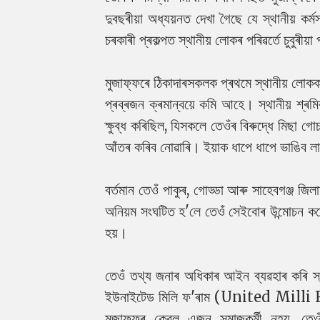
দুবছৰীয়া অধ্যয়নত দেখা গৈছে যে স্থানীয় ক
চৰকাৰী প্ৰকল্পত স্থানীয় লোকৰ পৰিৱৰ্তে চুবুৰীয
মুজাফ্ফৰে ঠিকাদাৰসকলক প্ৰথমে স্থানীয় লোকক
প্ৰব্ৰজন ক্ৰমান্বয়ে কমি আহে। স্থানীয় শ্ৰ
ক্ষুব্ধ কৰিছিল, যিসকলে তেওঁৰ বিৰুদ্ধে মিছা গো
আঁতৰ কৰিব নোৱাৰি। ইয়াক ধাপে ধাপে ভাঙিব লা
বৰ্তমান তেওঁ পাকুৰ, গোড্ডা আৰু সাহেবগঞ্জ 
অনিয়ম সংঘটিত হ'লে তেওঁ সেইবোৰ উন্মোচন কৰে
হয়।
তেওঁ তথ্য জনাৰ অধিকাৰ আইন ব্যৱহাৰ কৰি স্ব
ইউনাইটেড মিলি ফ'ৰাম (United Milli F
মুজাফ্ফৰ কেৱল এজন সমাজকৰ্মী নহয়, তেও