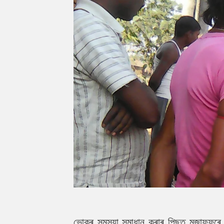
ভোকৰ সমস্যা সমাধান কৰাৰ পিছত মুজাফ্ফৰে 