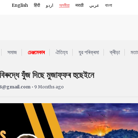
English
हिंदी
اردو
অসমীয়া
मराठी
عربي
বাংলা
সমাজ
চেঞ্জমেকাৰ
ঐতিহ্য
যুৱ পৰিক্ৰমা
ক্ৰীড়া
মতা
ুদ্ধে যুঁজ দিছে মুজাফ্ফৰ হুছেইনে
8@gmail.com
• 9 Months ago