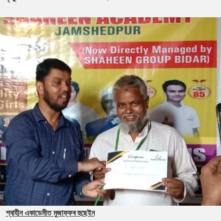
শ্বাহীন একাডেমীত মুজাফ্ফৰ হুছেইন