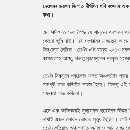
দেওঘৰৰ ছয়খন জিলাত দীৰ্ঘদিন ধৰি বঞ্চনাৰ এ
কথা।
এক সমীক্ষাত দেখা গৈছে যে শান্তল পৰগনাৰ প
কোনো ভূমি নাই। এই সংগ্ৰামৰ মাজতেই আছে পাক
সিদ্ধান্ত লৈছিল।
তেওঁৰ এই যাত্ৰা ২০১৩ চনত
কাগজতহে আছে, কিন্তু মুজাফ্ফৰৰ প্ৰকৃত সংগ্ৰ
তেওঁৰ নিৰন্তৰ প্ৰচেষ্টাৰ ফলত অঞ্চলটোৰ প্ৰায়
সামগ্ৰী লাভ কৰিবলৈ সক্ষম হৈছে। কিন্তু এ
সফলতা লাভ কৰিলো।
এনে এক অভিজ্ঞতাই মুজাফ্ফৰ হুছেইনৰ জীৱন চি
নাখাই এজন লোকৰ ভোকত মৃত্যু হৈছিল। সেই দুৰ
তেওঁ কেতিয়াও অঞ্চলটোত অনাহাৰে আন এজনকো 