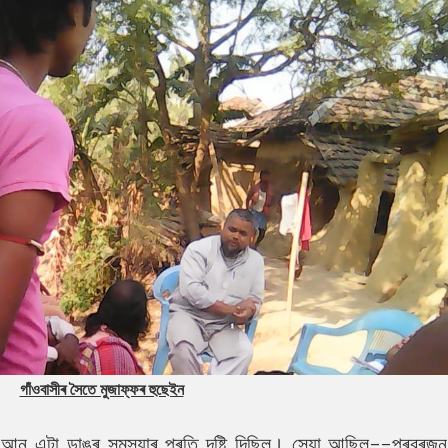
গাঁওবাসীৰ সৈতে মুজাফ্ফৰ হুছেইন
আন এটা ডাঙৰ সমস্যাৰ প্ৰতি দৃষ্টি দিছিল। সেয়া আছিল--প্ৰব্ৰজ