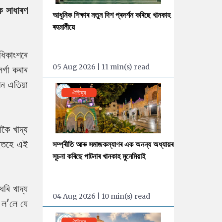
ক সাধাৰণ
আধুনিক শিক্ষাৰ নতুন দিশ প্ৰদৰ্শন কৰিছে খানকাহ
ৰহমানীয়ে
ধিকাংশৰে
05 Aug 2026 | 11 min(s) read
্গা কৰাৰ
ন এতিয়া
ঐতিহ্য
াকৈ খাদ্য
িছতহে এই
সম্প্ৰীতি আৰু সমাজকল্যাণৰ এক অনন্য অধ্যায়ৰ
সূচনা কৰিছে পাটনাৰ খানকাহ মুনেমিয়াই
ৰি খাদ্য
04 Aug 2026 | 10 min(s) read
 ল'লে যে
ঐতিহ্য