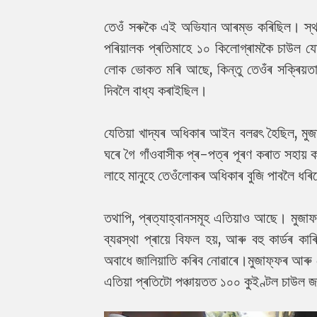
তেওঁ সৰুকৈ এই অভিযান আৰম্ভ কৰিছিল। স্থা
পৰিয়ালক প্ৰতিমাহে ১০ কিলোগ্ৰামকৈ চাউল যো
লোক ভোকত মৰি আছে, কিন্তু তেওঁৰ সক্ৰিয়ত
দিবলৈ বাধ্য কৰাইছিল।
যেতিয়া খাদ্যৰ অধিকাৰ আইন বলৱৎ হৈছিল, ম
ঘৰে গৈ গাঁওবাসীক প্ৰ-পত্ৰ পূৰণ কৰাত সহায় কৰ
লাহে মানুহে তেওঁলোকৰ অধিকাৰ বুজি পাবলৈ ধৰি
তথাপি, প্ৰত্যাহ্বানসমূহ এতিয়াও আছে। মুজা
ব্যৱস্থা প্ৰায়ে বিফল হয়, আৰু বহু কাৰ্ডৰ
অবাধে জালিয়াতি কৰিব নোৱাৰে।
মুজাফ্ফৰ আৰু 
এতিয়া প্ৰতিটো পঞ্চায়তত ১০০ কুইণ্টল চাউল জ