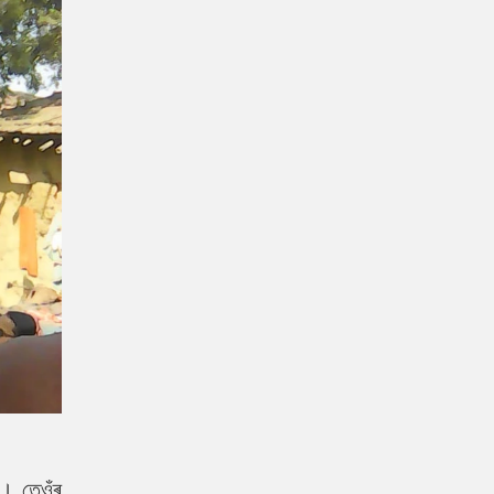
ন। তেওঁৰ