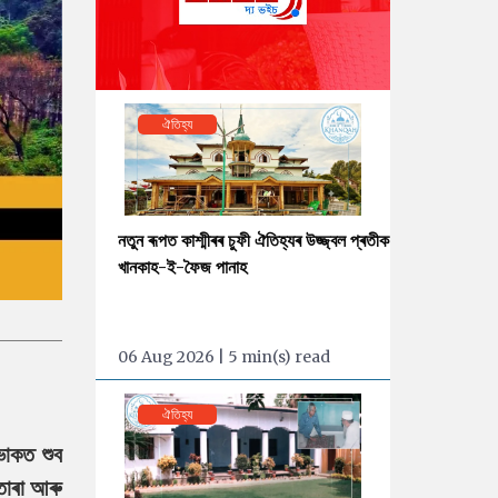
ঐতিহ্য
নতুন ৰূপত কাশ্মীৰৰ চুফী ঐতিহ্যৰ উজ্জ্বল প্ৰতীক
খানকাহ-ই-ফৈজ পানাহ
06 Aug 2026 | 5 min(s) read
ঐতিহ্য
ভোকত শুব
মতাৰা আৰু