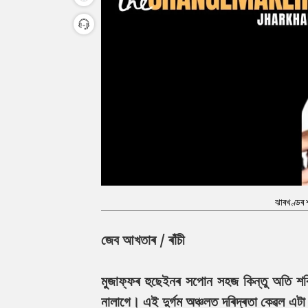
ঝাৰখণ্ডৰ শ
জেব আখতাৰ / ৰাঁচী
মুজাফ্ফৰ হুছেইনৰ সপোন সহজ কিন্তু অতি শ
নালাগে। এই দুৰ্গম অঞ্চলত দৰিদ্ৰতা কেৱল এটা শ