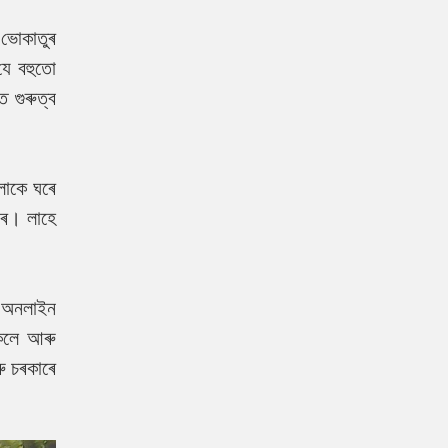
 ভোকাতুৰ
যে বহুতো
 গুৰুত্ব
লোকে ঘৰে
কৰে। লাহে
ৰ অনলাইন
সকলে আৰু
ু চৰকাৰে