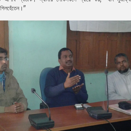
াগিলহেঁতেন।"