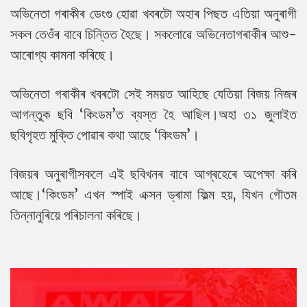
অভিনেতা গৰাকীৰ ডেংগু হোৱা খবৰটো অহাৰ পিছত এতিয়া অনুৰাগী
সকল তেওঁৰ বাবে চিন্তিত হৈছে। সকলোৱে অভিনেতাগৰাকীৰ আশু-
আৰোগ্য কামনা কৰিছে।
অভিনেতা গৰাকীৰ খবৰটো সেই সময়ত আহিছে যেতিয়া বিজয় নিজৰ
আগন্তুক ছবি ‘কিংডম’ত ব্যস্ত হৈ আছিল।অহা ৩১ জুলাইত
ছবিগৃহত মুক্তি পোৱাৰ কথা আছে ‘কিংডম’।
বিজয়ৰ অনুৰাগীসকলে এই ছবিখনৰ বাবে আগ্ৰহেৰে অপেক্ষা কৰি
আছে।‘কিংডম’ এখন স্পাই এক্সন ড্ৰামা ফিল্ম হয়, যিখন গৌতম
তিন্নানুৰিয়ে পৰিচালনা কৰিছে।