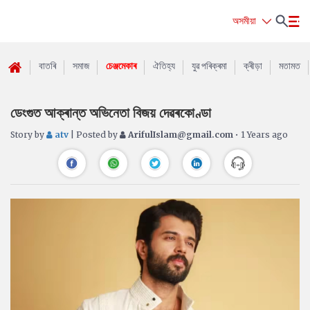
অসমীয়া
বাতৰি
সমাজ
চেঞ্জমেকাৰ
ঐতিহ্য
যুৱ পৰিক্ৰমা
ক্ৰীড়া
মতামত
ডেংগুত আক্ৰান্ত অভিনেতা বিজয় দেৱৰকোণ্ডা
Story by
atv
| Posted by
ArifulIslam@gmail.com
• 1 Years ago