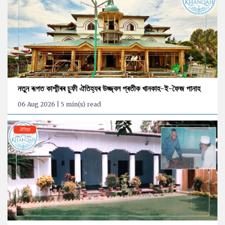
নতুন ৰূপত কাশ্মীৰৰ চুফী ঐতিহ্যৰ উজ্জ্বল প্ৰতীক খানকাহ-ই-ফৈজ পানাহ
06 Aug 2026 | 5 min(s) read
ঐতিহ্য