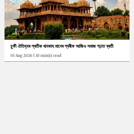
চুফী ঐতিহ্যৰ প্ৰতীক খানকাহ মানেৰ শ্বৰীফ আজিও সমাজ গঢ়াত ব্ৰতী
03 Aug 2026 | 10 min(s) read