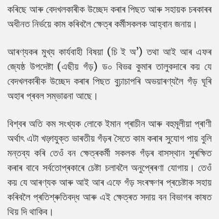
কৰিছে আৰু বেদখলকাৰীক উচ্ছেদ কৰাৰ পিছত আৰু সহায়ক চৰকাৰৰ
অধীনত নিৰ্ভয়ে কাম কৰিবলৈ ক্ষেত্ৰ কৰ্মীসকলক আহ্বান জনায়।
আৰণ্যকৰ মুখ্য কাৰ্যবাহী বিষয়া (চি ই অ’) তথা আই আৰ এফৰ
জ্যেষ্ঠ উপদেষ্টা (এছীয় গঁড়) ড০ বিভৱ কুমাৰ তালুকদাৰে কয় যে
বেদখলকাৰীক উচ্ছেদ কৰাৰ পিছত বুঢ়াচাপৰি অভয়াৰণ্যলৈ গঁড় ঘূৰি
অহাৰ প্ৰবল সম্ভাৱনা আছে।
বিশ্বৰ অতি কম সংখ্যক লোকে ইমান প্ৰাচীন আৰু বহুমূলীয়া প্ৰাণী
অৰ্থাৎ এটা খড়্গযুক্ত ভাৰতীয় গঁড়ৰ সৈতে কাম কৰাৰ সুযোগ পায় বুলি
মন্তব্য কৰি তেওঁ বন ক্ষেত্ৰকৰ্মী সকলক গঁড়ৰ বাসস্থান সুৰক্ষিত
কৰাৰ বাবে সৰ্বতোপ্ৰকাৰে চেষ্টা চলাবলৈ অনুপ্ৰেৰণা যোগায়। তেওঁ
কয় যে আৰণ্যক আৰু আই আৰ এফে গঁড় সংৰক্ষণৰ প্ৰচেষ্টাক সহায়
কৰিবলৈ প্ৰতিশ্ৰুতিবদ্ধ আৰু এই ক্ষেত্ৰত সদায় বন বিভাগৰ কাষত
থিয় দি থাকিব।