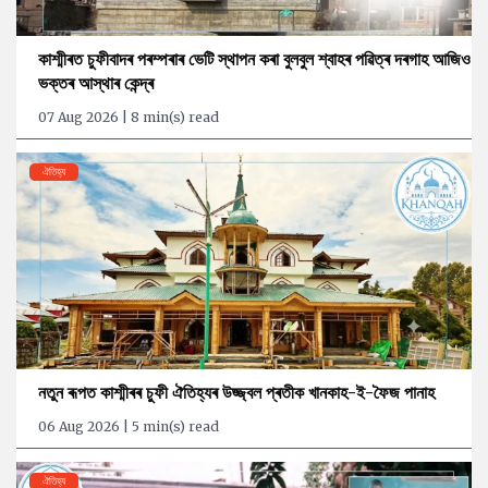
কাশ্মীৰত চুফীবাদৰ পৰম্পৰাৰ ভেটি স্থাপন কৰা বুলবুল শ্বাহৰ পৱিত্ৰ দৰগাহ আজিও
ভক্তৰ আস্থাৰ কেন্দ্ৰ
07 Aug 2026 | 8 min(s) read
ঐতিহ্য
নতুন ৰূপত কাশ্মীৰৰ চুফী ঐতিহ্যৰ উজ্জ্বল প্ৰতীক খানকাহ-ই-ফৈজ পানাহ
06 Aug 2026 | 5 min(s) read
ঐতিহ্য