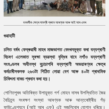
বনকৰ্মীক ক্ষেত্ৰ সামগ্ৰী প্ৰদান আৰণ্যক আৰু আই আৰ এফৰ
গুৱাহাটী
চলিত বৰ্ষৰ ফেব্ৰুৱাৰী মাহৰ মাজভাগত বেদখলমুক্ত কৰা বন্যপ্ৰাণী
বিচৰণ এলেকাত সুৰক্ষা ব্যৱস্থা বৃদ্ধিৰ বাবে নগাঁও বন্যপ্ৰাণী
সংমণ্ডলৰ অধীনস্থ বুঢ়াচাপৰি বন্যপ্ৰাণী অভয়াৰণ্যৰ ক্ষেত্ৰ
কৰ্মচাৰীসকলক ২৬৩টা পিঠিত লোৱা বেগ আৰু ৪০টা প্ৰাথমিক
চিকিৎসা বাকচ প্ৰদান কৰা হয়।
শোণিতপুৰৰ অতিৰিক্ত উপায়ুক্ত গৰ্গ মোহন দাসৰ উপস্থিতিত জৈৱ
বৈচিত্ৰ্য সংৰক্ষণ সংস্থা আৰণ্যক আৰু আন্ত:ৰাষ্ট্ৰীয় গঁড়
ফাউণ্ডেশ্যনে (আই আৰ এফ) এই সজুলিবোৰ যোগান ধৰিছে।