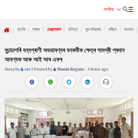
অসমীয়া
বাতৰি
সমাজ
চেঞ্জমেকাৰ
ঐতিহ্য
যুৱ পৰিক্ৰমা
ক্ৰীড়া
মতামত
বুঢ়াচাপৰি বন্যপ্ৰাণী অভয়াৰণ্যৰ বনকৰ্মীক ক্ষেত্ৰ সামগ্ৰী প্ৰদান
আৰণ্যক আৰু আই আৰ এফৰ
Story by
atv
| Posted by
Munni Begum
• 3 Years ago