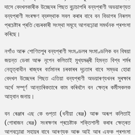
দাসে বেদখলকাৰীক উচ্ছেদৰ পিছত বুঢ়াচাপৰি বন্যপ্ৰাণী অভয়াৰণ্যত
বন্যপ্ৰাণী সংৰক্ষণ ব্যৱ্স্থাক সবল কৰাৰ বাবে বন বিভাগৰ নিৰলস
প্ৰচেষ্টাৰ প্ৰতি বেচৰকাৰী সংস্থা সমূহে আগবঢ়োৱা সমৰ্থনক প্ৰশংসা
কৰিছে।
নগাঁও আৰু শোণিতপুৰ বন্যপ্ৰাণী সংমণ্ডলৰ সংমাণ্ডলিক বন বিষয়া
জয়ন্ত ডেকা আৰু নৃপেন কলিতাই মুখ্যমন্ত্ৰী হিমন্ত বিশ্ব শৰ্মৰ
নেতৃত্বাধীন ৰাজ্যৰ বৰ্তমানৰ চৰকাৰৰ দৃঢ়তাৰ বাবে সম্ভৱ হোৱা
বেদখল উচ্ছেদৰ পিছত এতিয়া বন্যপ্ৰাণী অভয়াৰণ্যখনৰ সুৰক্ষাৰ
অৰ্থে সম্পূৰ্ণ আন্তৰিকতাৰে কাম কৰিবলৈ বন ক্ষেত্ৰ কৰ্মীসকলক
আহ্বান জনায়।
বন ৰেঞ্জাৰ এছ কে গুপ্তা (ধনীয়া ৰেঞ্জ) আৰু অৰূপ কলিতাই
(গোৰাজন ৰেঞ্জ) সংৰক্ষণৰ প্ৰচেষ্টাক শক্তিশালী কৰাৰ ক্ষেত্ৰত
আগবঢ়োৱা সহায়ৰ বাবে আৰণ্যক আৰু আই আৰ এফক প্ৰশংসা