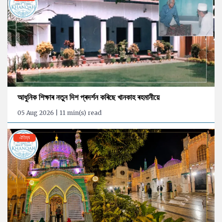
আধুনিক শিক্ষাৰ নতুন দিশ প্ৰদৰ্শন কৰিছে খানকাহ ৰহমানীয়ে
05 Aug 2026 | 11 min(s) read
ঐতিহ্য