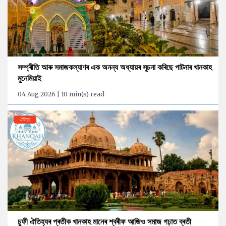
সম্প্ৰীতি আৰু সমাজকল্যাণৰ এক অনন্য অধ্যায়ৰ সূচনা কৰিছে পাটনাৰ খানকাহ
মুনেমিয়াই
04 Aug 2026 | 10 min(s) read
ঐতিহ্য
চুফী ঐতিহ্যৰ প্ৰতীক খানকাহ মানেৰ শ্বৰীফ আজিও সমাজ গঢ়াত ব্ৰতী