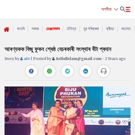
অসমীয়া
বাতৰি
সমাজ
চেঞ্জমেকাৰ
ঐতিহ্য
যুৱ পৰিক্ৰমা
ক্ৰীড়া
মতামত
আৰণ্যকক বিজু ফুকন শ্ৰেষ্ঠ বেচৰকাৰী সংস্থাৰ বঁটা প্ৰদান
Story by
atv
| Posted by
ArifulIslam@gmail.com
• 2 Years ago