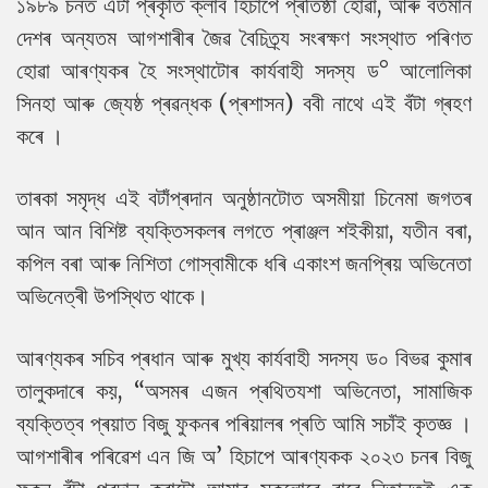
১৯৮৯ চনত এটা প্ৰকৃতি ক্লাব হিচাপে প্ৰতিষ্ঠা হোৱা, আৰু বৰ্তমান
দেশৰ অন্যতম আগশাৰীৰ জৈৱ বৈচিত্ৰ্য সংৰক্ষণ সংস্থাত পৰিণত
হোৱা আৰণ্যকৰ হৈ সংস্থাটোৰ কাৰ্যবাহী সদস্য ড° আলোলিকা
সিনহা আৰু জ্যেষ্ঠ প্ৰৱন্ধক (প্ৰশাসন) ববী নাথে এই বঁটা গ্ৰহণ
কৰে ।
তাৰকা সমৃদ্ধ এই বটাঁপ্ৰদান অনুষ্ঠানটোত অসমীয়া চিনেমা জগতৰ
আন আন বিশিষ্ট ব্যক্তিসকলৰ লগতে প্ৰাঞ্জল শইকীয়া, যতীন বৰা,
কপিল বৰা আৰু নিশিতা গোস্বামীকে ধৰি একাংশ জনপ্ৰিয় অভিনেতা
অভিনেত্ৰী উপস্থিত থাকে।
আৰণ্যকৰ সচিব প্ৰধান আৰু মুখ্য কাৰ্যবাহী সদস্য ড০ বিভৱ কুমাৰ
তালুকদাৰে কয়, “অসমৰ এজন প্ৰথিতযশা অভিনেতা, সামাজিক
ব্যক্তিত্ব প্ৰয়াত বিজু ফুকনৰ পৰিয়ালৰ প্ৰতি আমি সচাঁই কৃতজ্ঞ ।
আগশাৰীৰ পৰিৱেশ এন জি অ’ হিচাপে আৰণ্যকক ২০২৩ চনৰ বিজু