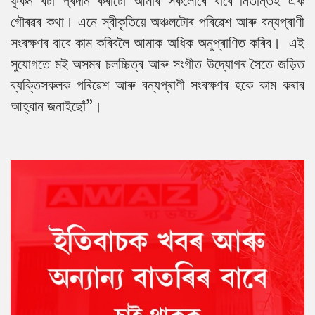
ফুকন বঁটা প্ৰদান কৰাটো আমাৰ সকলোৰে বাবে নিতান্তই এক
গৌৰৱৰ কথা। এনে স্বীকৃতিয়ে অঞ্চলটোৰ পৰিৱেশ আৰু বন্যপ্ৰাণী
সংৰক্ষণৰ বাবে কাম কৰিবলৈ আমাক অধিক অনুপ্ৰাণিত কৰিব। এই
সুযোগতে মই অসমৰ চলচ্চিত্ৰ আৰু সংগীত উদ্যোগৰ সৈতে জড়িত
ব্যক্তিসকলক পৰিৱেশ আৰু বন্যপ্ৰাণী সংৰক্ষণৰ হকে কাম কৰাৰ
আহ্বান জনাইছোঁ”।