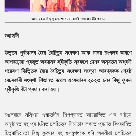
আৰণ্যকক বিজু ফুকন শ্ৰেষ্ঠ বেচৰকাৰী সংস্থাৰ বঁটা প্ৰদান
গুৱাহাটী
উত্তৰ পূৰ্বাঞ্চলৰ জৈৱ বৈচিত্ৰ্য সংৰক্ষণ আৰু মানৱ মংগলৰ কাৰণে
আগবঢ়োৱা প্ৰভূত অবদানৰ স্বীকৃতি স্বৰুপে দেশৰ অন্যতম অগ্ৰণী
গৱেষণা ভিত্তিক জৈৱ বৈচিত্ৰ্য সংৰক্ষণ সংস্থা আৰণ্যকক শ্ৰেষ্ঠ
বেচৰকাৰী সংস্থা শিতানত ৰয়েল এফেয়াৰৰ ২০২৩ চনৰ বিজু ফুকন
স্বীকৃতি বঁটা প্ৰদান কৰা হয়।
মঙলবাৰে সন্ধিয়া গুৱাহাটীৰ শিল্পগ্ৰামত আয়োজিত এক বৰ্ণাঢ্য
অনুষ্ঠানত বহু প্ৰশংসিত চলচ্চিত্ৰ নিৰ্মাতাৰ লগতে প্ৰয়াত কিংবদন্তি
চিত্ৰাভিনেতা বিজু ফুকনৰ বহু গুণমুগ্ধকে ধৰি অসমীয়া চলচ্চিত্ৰ