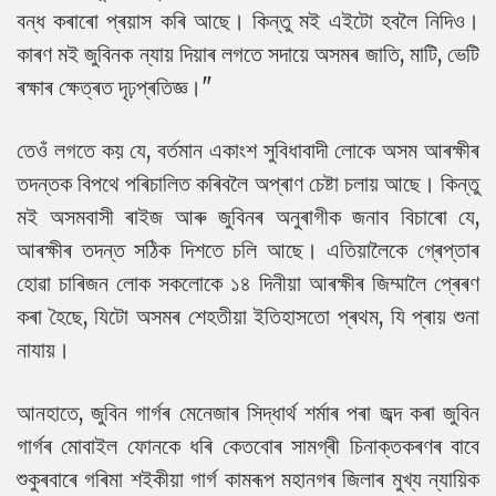
বন্ধ কৰাৰো প্ৰয়াস কৰি আছে। কিন্তু মই এইটো হবলৈ নিদিও।
কাৰণ মই জুবিনক ন্যায় দিয়াৰ লগতে সদায়ে অসমৰ জাতি, মাটি, ভেটি
ৰক্ষাৰ ক্ষেত্ৰত দৃঢ়প্ৰতিজ্ঞ।"
তেওঁ লগতে কয় যে, বৰ্তমান একাংশ সুবিধাবাদী লোকে অসম আৰক্ষীৰ
তদন্তক বিপথে পৰিচালিত কৰিবলৈ অপ্ৰাণ চেষ্টা চলায় আছে। কিন্তু
মই অসমবাসী ৰাইজ আৰু জুবিনৰ অনুৰাগীক জনাব বিচাৰো যে,
আৰক্ষীৰ তদন্ত সঠিক দিশতে চলি আছে। এতিয়ালৈকে গ্ৰেপ্তাৰ
হোৱা চাৰিজন লোক সকলোকে ১৪ দিনীয়া আৰক্ষীৰ জিম্মালৈ প্ৰেৰণ
কৰা হৈছে, যিটো অসমৰ শেহতীয়া ইতিহাসতো প্ৰথম, যি প্ৰায় শুনা
নাযায়।
আনহাতে, জুবিন গাৰ্গৰ মেনেজাৰ সিদ্ধাৰ্থ শৰ্মাৰ পৰা জব্দ কৰা জুবিন
গাৰ্গৰ মোবাইল ফোনকে ধৰি কেতবোৰ সামগ্ৰী চিনাক্তকৰণৰ বাবে
শুকুৰবাৰে গৰিমা শইকীয়া গাৰ্গ কামৰূপ মহানগৰ জিলাৰ মুখ্য ন্যায়িক