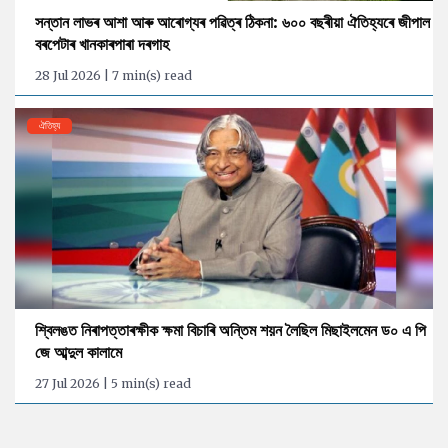
সন্তান লাভৰ আশা আৰু আৰোগ্যৰ পৱিত্ৰ ঠিকনা: ৬০০ বছৰীয়া ঐতিহ্যৰে জীপাল
বৰপেটাৰ খানকাৰপাৰা দৰগাহ
28 Jul 2026 | 7 min(s) read
ঐতিহ্য
শ্বিলঙত নিৰাপত্তাৰক্ষীক ক্ষমা বিচাৰি অন্তিম শয়ন লৈছিল মিছাইলমেন ড০ এ পি
জে আব্দুল কালামে
27 Jul 2026 | 5 min(s) read