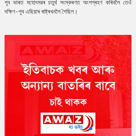
পূব ভাৰত মহোৎসৱৰ চতুৰ্থ সংস্কৰণত অংশগ্ৰহণ কৰিবলৈ তেওঁ
দক্ষিণ-পূব এছিয়াৰ ৰাষ্ট্ৰখনলৈ গৈছিল।