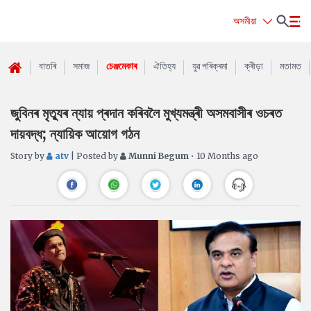
অসমীয়া
বাতৰি
সমাজ
চেঞ্জমেকাৰ
ঐতিহ্য
যুৱ পৰিক্ৰমা
ক্ৰীড়া
মতামত
জুবিনৰ মৃত্যুৰ ন্যায় প্ৰদান কৰিবলৈ মুখ্যমন্ত্ৰী অসমবাসীৰ ওচৰত
দায়বদ্ধ; ন্যায়িক আয়োগ গঠন
Story by
atv
| Posted by
Munni Begum
• 10 Months ago