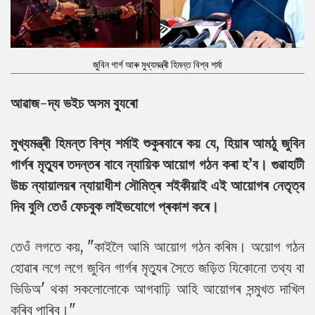
জুবিন গাৰ্গ আৰু মুখ্যমন্ত্ৰী হিমন্ত বিশ্ব শৰ্মা
আৱাজ-দ্য ভইচ অসম ব্যুৰো
মুখ্যমন্ত্ৰী হিমন্ত বিশ্ব শৰ্মাই শুকুৰবাৰে কয় যে, হিয়াৰ আমঠু জুবিন
গাৰ্গৰ মৃত্যুৰ তদন্তৰ বাবে ন্যায়িক আয়োগ গঠন কৰা হ’ব। গুৱাহাটী
উচ্চ ন্যায়ালয়ৰ ন্যায়াধীশ সৌমিত্ৰ শইকীয়াই এই আয়োগৰ নেতৃত্ব
দিব বুলি তেওঁ ফেচবুক লাইভযোগে প্ৰকাশ কৰে।
তেওঁ লগতে কয়, "কাইলৈ ​​আমি আয়োগ গঠন কৰিম। অয়োগ গঠন
হোৱাৰ লগে লগে জুবিন গাৰ্গৰ মৃত্যুৰ সৈতে জড়িত যিকোনো তথ্য বা
ভিডিঅ' থকা সকলোলোকে আগবাঢ়ি আহি আয়োগৰ সন্মুখত দাখিল
কৰিব পাৰিব।"