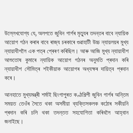
উল্লেখযোগ্য যে, অলপতে জুবিন গাৰ্গৰ মৃত্যুৰ তদন্তৰ বাবে ন্যায়িক
আয়োগ গঠন কৰাৰ বাবে ৰাজ্য চৰকাৰে গুৱাহাটী উচ্চ ন্যায়লয়ৰ মুখ্য
ন্যায়াধীশলৈ এক পত্ৰ প্ৰেৰণ কৰিছিল। আৰু আজি মুখ্য ন্যায়াধীশ
আশুতোষ কুমাৰে ন্যায়িক আয়োগ গঠনৰ অনুমতি প্ৰদান কৰি
ন্যায়াধীশ সৌমিত্ৰ শইকীয়াক আয়োগৰ অধ্যক্ষৰ দায়িত্ব প্ৰদান
কৰে।
আনহাতে মুখ্যমন্ত্ৰী শৰ্মাই ছিংগাপুৰত কণ্ঠশিল্পী জুবিন গাৰ্গৰ অন্তিম
সময়ত তেওঁৰ সৈতে থকা অসমীয়া ব্যক্তিসকলক কঠোৰ সকীয়নি
প্ৰদান কৰি চলি থকা তদন্তত সহযোগিতা কৰিবলৈ আহ্বান
জনাইছে।