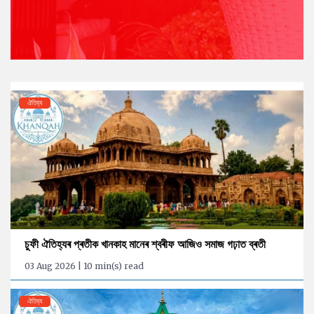
ঐতিহ্য
চুফী ঐতিহ্যৰ প্ৰতীক খানকাহ মানেৰ শ্বৰীফ আজিও সমাজ গঢ়াত ব্ৰতী
03 Aug 2026 | 10 min(s) read
ঐতিহ্য