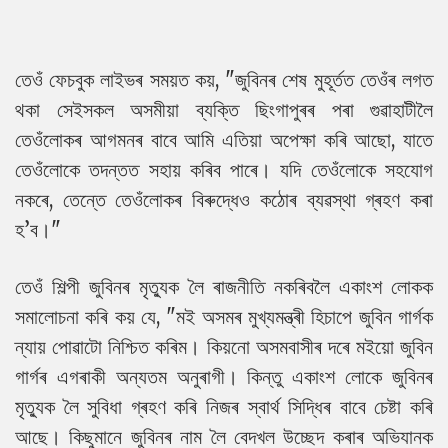
তেওঁ ফেচবুক লাইভৰ সময়ত কয়, "জুবিনৰ শেষ মুহূৰ্তত তেওঁৰ লগত
থকা সেইসকল অসমীয়া ব্যক্তি ছিংগাপুৰৰ পৰা গুৱাহাটীলৈ
তেওঁলোকৰ আগমনৰ বাবে আমি এতিয়া অপেক্ষা কৰি আছো, যাতে
তেওঁলোকে তদন্তত সহায় কৰিব পাৰে। যদি তেওঁলোকে সহযোগ
নকৰে, তেন্তে তেওঁলোকৰ বিৰুদ্ধেও কঠোৰ ব্যৱস্থা গ্ৰহণ কৰা
হ’ব।"
তেওঁ শিল্পী জুবিনৰ মৃত্যুক লৈ ৰাজনীতি নকৰিবলৈ একাংশ লোকক
সমালোচনা কৰি কয় যে, "মই অসমৰ মুখ্যমন্ত্ৰী হিচাপে জুবিন গাৰ্গক
ন্যায় পোৱাটো নিশ্চিত কৰিম। কিয়নো অসমবাসীৰ দৰে মইয়ো জুবিন
গাৰ্গৰ এগৰাকী অন্যতম অনুৰাগী। কিন্তু একাংশ লোকে জুবিনৰ
মৃত্যুক লৈ সুবিধা গ্ৰহণ কৰি নিজৰ স্বাৰ্থ সিদ্ধিৰ বাবে চেষ্টা কৰি
আছে। কিছুমানে জুবিনৰ নাম লৈ বেদখল উচ্ছেদ কৰাৰ অভিযানক