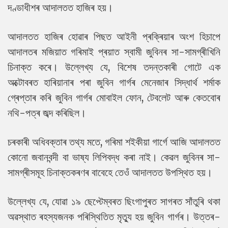
দণ্ডাধীশৰ আদালতত হাজিৰ হয়।
আদালতত হাজিৰ হোৱাৰ পিছত আইনী প্ৰক্ৰিয়াৰ অংশ হিচাপে
আদালতৰ মজিয়াত গৰিমাই প্ৰয়াত স্বামী জুবিনৰ সা-সামগ্ৰীখিনি
চিনাক্ত কৰে। উল্লেখ্য যে, বিশেষ তদন্তকাৰী গোটে এক
অক্টোবৰত হাৰিয়ানাৰ পৰা জুবিন গাৰ্গৰ মেনেজাৰ সিদ্ধাৰ্থ শৰ্মাক
গ্ৰেপ্তাৰ কৰি জুবিন গাৰ্গৰ মোবাইল ফোন, টেবলেট আৰু কেতবোৰ
নথি-পত্ৰ জব্দ কৰিছিল।
চৰকাৰী অধিবক্তাৰ তথ্য মতে, গৰিমা শইকীয়া গাৰ্গে আজি আদালতত
কোনো জবানবন্দী বা ভাষ্য লিপিবদ্ধ কৰা নাই। কেৱল জুবিনৰ সা-
সামগ্ৰীসমূহ চিনাক্তকৰণৰ বাবেহে তেওঁ আদালতত উপস্থিত হয়।
উল্লেখ্য যে, যোৱা ১৯ ছেপ্টেম্বৰত ছিংগাপুৰত সাগৰত সাঁতুৰি থকা
অৱস্থাত ৰহস্যজনক পৰিস্থিতিত মৃত্যু হয় জুবিন গাৰ্গৰ। উত্তৰ-