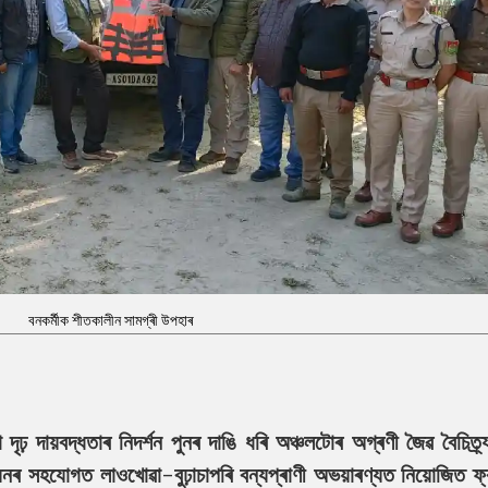
বনকৰ্মীক শীতকালীন সামগ্ৰী উপহাৰ
দৃঢ় দায়বদ্ধতাৰ নিদৰ্শন পুনৰ দাঙি ধৰি অঞ্চলটোৰ অগ্ৰণী জৈৱ বৈচিত্ৰ্
শ্যনৰ সহযোগত লাওখোৱা-বুঢ়াচাপৰি বন্যপ্ৰাণী অভয়াৰণ্যত নিয়োজিত ফ