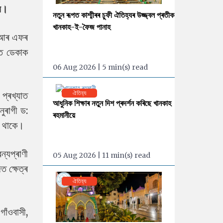
য়ে।
নতুন ৰূপত কাশ্মীৰৰ চুফী ঐতিহ্যৰ উজ্জ্বল প্ৰতীক
খানকাহ-ই-ফৈজ পানাহ
ই আৰ এফৰ
্ত ডেকাক
06 Aug 2026 | 5 min(s) read
 প্ৰখ্যাত
ঐতিহ্য
আধুনিক শিক্ষাৰ নতুন দিশ প্ৰদৰ্শন কৰিছে খানকাহ
ুৰাগী ড:
ৰহমানীয়ে
িত থাকে।
্যপ্ৰাণী
05 Aug 2026 | 11 min(s) read
ত ক্ষেত্ৰ
ঐতিহ্য
গাঁওবাসী,