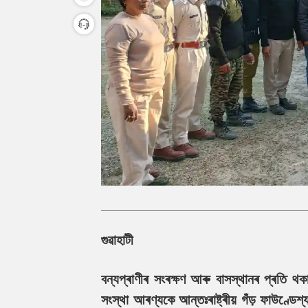
গুৱাহাটী
বন্যপ্ৰাণীৰ সংৰক্ষণ আৰু বাসস্থানৰ প্ৰতি থকা 
সংস্থা আৰণ্যকে আন্তঃৰাষ্ট্ৰীয় গঁড় ফাউণ্ডে