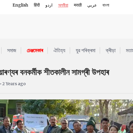
English
हिंदी
اردو
অসমীয়া
मराठी
عربي
বাংলা
সমাজ
চেঞ্জমেকাৰ
ঐতিহ্য
যুৱ পৰিক্ৰমা
ক্ৰীড়া
মতা
য়াৰণ্যৰ বনকৰ্মীক শীতকালীন সামগ্ৰী উপহাৰ
• 2 Years ago