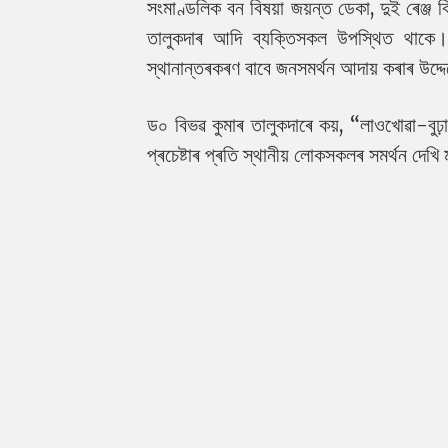
সংমাণ্ডলিক বন বিষয়া জয়ন্ত ডেকা, দুই ৰেঞ্জ 
তালুকদাৰ আদি ব্যক্তিসকল উপস্থিত থাকে। লা
স্থানান্তৰকৰণ বাবে জনসমৰ্থন আদায় কৰাৰ উদ্দ
ড০ বিভৱ কুমাৰ তালুকদাৰে কয়, “লাওখোৱা-বুঢ়াচ
প্ৰচেষ্টাৰ প্ৰতি স্থানীয় লোকসকলৰ সমৰ্থন দে