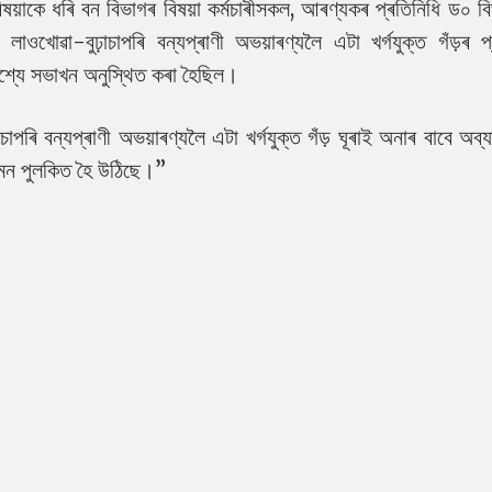
বিষয়াকে ধৰি বন বিভাগৰ বিষয়া কৰ্মচাৰীসকল, আৰণ্যকৰ প্ৰতিনিধি ড০ ব
ওখোৱা-বুঢ়াচাপৰি বন্যপ্ৰাণী অভয়াৰণ্যলৈ এটা খৰ্গযুক্ত গঁড়ৰ প্
েশ্যে সভাখন অনুস্থিত কৰা হৈছিল।
াপৰি বন্যপ্ৰাণী অভয়াৰণ্যলৈ এটা খৰ্গযুক্ত গঁড় ঘূৰাই অনাৰ বাবে অব
খি মন পুলকিত হৈ উঠিছে।”