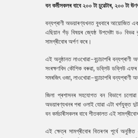
বন কৰ্মীসকলৰ বাবে ২০০ টা চুৱেটাৰ, ২০০ টা ঊ
বন্যপ্ৰাণী অভয়াৰণ্যখনত বুধবাৰে আয়োজিত এ
এছিয়ান গঁড় বিষয়ৰ জ্যেষ্ঠ উপদেষ্টা ড০ বিভৱ 
সামগ্ৰীবোৰ অৰ্পণ কৰে।
এই অনুষ্ঠানত লাওখোৱা-বুঢ়াচাপৰি বন্যপ্ৰাণী অভ
সংৰক্ষণবিদ কৌশিক বৰুৱা, ডব্লিউ ডব্লিউ এফৰ
সমৰজিৎ ওজা, লাওখোৱা-বুঢ়াচাপৰি বন্যপ্ৰাণী অভ
জিলা প্ৰশাসনৰ সহযোগত বন বিভাগে চলোৱা এ
অভয়াৰণ্যখনৰ পৰা ওলাই যোৱা এটা খৰ্গযুক্ত দুটা
বন কৰ্মচাৰীসকলৰ বাবে শীতকালত এই সামগ্ৰী
এই ক্ষেত্ৰ সামগ্ৰীবোৰ বিতৰণৰ পূৰ্বে অনুষ্ঠিত