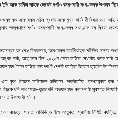
ণৰ টুপি আৰু চাৰিটা লাইফ জেকেট নগাঁও বন্যপ্ৰাণী সংমণ্ডলক উপহাৰ দি
ক অনুষ্ঠানত আৰণ্যকৰ সচিব প্ৰধান আৰু মুখ্য কাৰ্যবাহী বিষয়া তথা আ
কুমাৰ তালুকদাৰে নগাঁও বন্যপ্ৰাণী সংমণ্ডলৰ সংমণ্ডল বন বিষয়া জয়ন
য়াৰণ্যৰ বন ৰেঞ্জ বিষয়াদ্বয়, আৰণ্যকৰ কাৰ্যনিৰ্বাহক সমিতিৰ সদস্য তথা
 অনুপম শৰ্মা, আই আৰ ভিৰ ২০২০ৰ সৈতে জড়িত স্থানীয় বন্যপ্ৰাণী অন
য়াৰণ্যৰ সৈতে জড়িত বন্যপ্ৰাণী প্ৰেমী ব্যক্তি দিলৱাৰ হুছেইন উপস্থ
ক বৃহৎ উচ্ছেদ অভিযানৰ জৰিয়তে শেহতীয়াকৈ বেদখলমুক্ত কৰা বন
 গঁড়কে ধৰি লাওখোৱা-বুঢ়াচাপৰি অভয়াৰণ্যৰ বন্যপ্ৰাণী সুৰক্ষাত নিয়োজি
বোৰ অতি উপযোগী হ’ব।
 এখন ৰাজহুৱা সভাত অতিৰিক্ত উপ আয়ুক্ত, স্থানীয় বিশিষ্ট ব্যক্তি, 