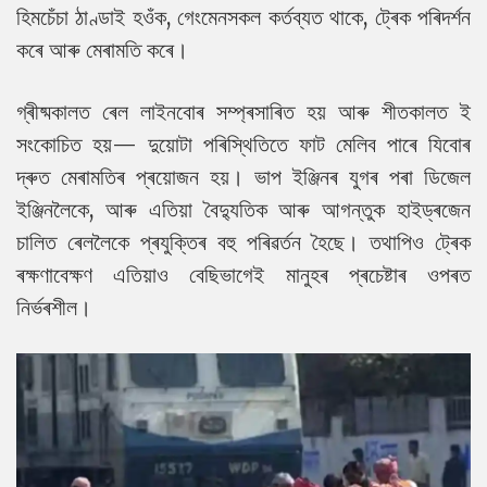
হিমচেঁচা ঠাণ্ডাই হওঁক, গেংমেনসকল কৰ্তব্যত থাকে, ট্ৰেক পৰিদৰ্শন
কৰে আৰু মেৰামতি কৰে।
গ্ৰীষ্মকালত ৰেল লাইনবোৰ সম্প্ৰসাৰিত হয় আৰু শীতকালত ই
সংকোচিত হয়— দুয়োটা পৰিস্থিতিতে ফাট মেলিব পাৰে যিবোৰ
দ্ৰুত মেৰামতিৰ প্ৰয়োজন হয়। ভাপ ইঞ্জিনৰ যুগৰ পৰা ডিজেল
ইঞ্জিনলৈকে, আৰু এতিয়া বৈদ্যুতিক আৰু আগন্তুক হাইড্ৰজেন
চালিত ৰেললৈকে প্ৰযুক্তিৰ বহু পৰিৱৰ্তন হৈছে। তথাপিও ট্ৰেক
ৰক্ষণাবেক্ষণ এতিয়াও বেছিভাগেই মানুহৰ প্ৰচেষ্টাৰ ওপৰত
নিৰ্ভৰশীল।