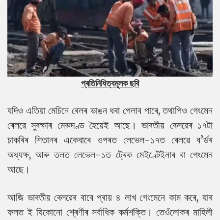
প্ৰতিনিধিত্বমূলক ছবি
যদিও এতিয়া মেচিনে ৰেলৰ ভাঙন ধৰা পেলাব পাৰে, তথাপিও গেংমেন
ৰেলৱে সুৰক্ষাৰ মেৰুদণ্ড হৈয়েই আছে। ভাৰতীয় ৰেলৱেৰ ১৭টা
চাকৰিৰ শিতানৰ একেবাৰে ওপৰত লেভেল-১৭ত ৰেলৱে ব’ৰ্ডৰ
অধ্যক্ষ, আৰু তলত লেভেল-১ত ট্ৰেক মেইণ্টেইনাৰ বা গেংমেন
আছে।
আজি ভাৰতীয় ৰেলৱেৰ বাবে প্ৰায় ৪ লাখ গেংমেনে কাম কৰে, যাৰ
ফলত ই যিকোনো শ্ৰেণীৰ সৰ্বাধিক কৰ্মশক্তি। তেওঁলোকৰ মাহিলী