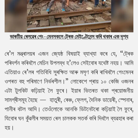
ভাৰতীয় ৰেলৱেৰ গেং-মেনসকলে ট্ৰেক মেইণ্টেনেন্স কৰি থকাৰ এক দৃশ্য
ৰে’ল মন্ত্ৰালয়ৰ এজন জ্যেষ্ঠ বিষয়াই ব্যাখ্যা কৰে যে, “ট্ৰেক
পৰিদৰ্শন কৰিবলৈ মেচিন উপলব্ধ হ’লেও সেইবোৰ যথেষ্ট নহয়। আমি
এতিয়াও ৰে’লৰ গতিবিধি সুৰক্ষিত আৰু মসৃণ কৰি ৰাখিবলৈ গেংমেনৰ
ওপৰত বহু পৰিমাণে নিৰ্ভৰশীল।”
লোকেশে প্ৰায় ১০ কেজি ওজনৰ
এটা টুলকিট কঢ়িয়াই লৈ ফুৰে। ইয়াৰ ভিতৰত থকা প্ৰয়োজনীয়
সামগ্ৰীসমূহ হৈছে — হাতুৰী, ৰেঞ্চ, ফ্লেগ, দৈনিক ডায়েৰী, স্পেনাৰ,
পানীৰ বটল আদি। তেওঁলোকে আনকি ডিটনেটৰো কঢ়িয়াই লৈ ফুৰে,
যিবোৰ ঘন কুঁৱলীৰ সময়ত ৰেল চালকক সতৰ্ক কৰি দিবলৈ ব্যৱহাৰ কৰা
হয়।