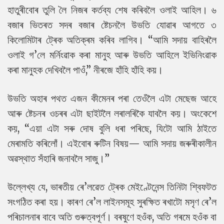
হাতুৰীবোৰ তুলি লৈ নিজৰ কৰ্তব্য শেষ কৰিবলৈ ওলাই আহিল। ৬
বজাৰ ভিতৰত সদৰ বজাৰ ষ্টেচনলৈ উভতি যোৱাৰ আগতে ৩
কিলোমিটাৰ ট্ৰেক অতিক্ৰম কৰিব লাগিব। “আমি সদায় বাহিৰলৈ
ওলাই গ’লে মৰ্নিংৱাক কৰা মানুহ আৰু উভতি আহিলে ইভিনিংৱাক
কৰা মানুহক দেখিবলৈ পাওঁ,” নীৰজে হাঁহি হাঁহি কয়।
উভতি অহাৰ পথত এজন কীমেনৰ পৰা তেওঁলৈ এটা মেছেজ আহে
আৰু ষ্টেচনৰ ওচৰৰ এটা ছাইটলৈ লৰালৰিকৈ যাবলৈ কয়। অংকেশে
কয়, “এয়া এটা সৰু দোষ বুলি ধৰা পৰিছে, যিটো আমি ঠাইতে
মেৰামতি কৰিলোঁ। এইবোৰ ৰুটিন বিষয়— আমি সদায় জৰুৰীকালীন
অৱস্থাত সঁহাৰি জনাবলৈ সাজু।”
উল্লেখ্য যে, ভাৰতীয় ৰে’লৱেত ট্ৰেক মেইণ্টেনেন্স তিনিটা শ্বিফটত
সংগঠিত কৰা হয়। কাৰণ ৰে’ল লাইনসমূহ সুৰক্ষিত ৰখাটো মসৃণ ৰে’ল
পৰিচালনাৰ বাবে অতি গুৰুত্বপূৰ্ণ। বৰষুণে হওঁক, অতি গৰমে হওঁক বা