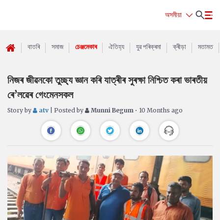
অসমীয়া
বাতৰি
সমাজ
চেঞ্জমেকাৰ
ঐতিহ্য
যুৱ পৰিক্ৰমা
ক্ৰীড়া
মতামত
নিজৰ জীৱনকো তুচ্ছ্য জ্ঞান কৰি যাত্ৰীৰ সুৰক্ষা নিশ্চিত কৰা ভাৰতীয়
ৰে’লৱেৰ গেংমেনসকল
Story by
atv
| Posted by
Munni Begum
• 10 Months ago