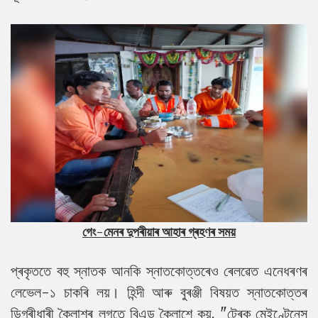
গেং-মেনৰ দুপৰীয়াৰ আহাৰ গ্ৰহণৰ সময়
প্ৰকৃততে বহু স্নাতক আনকি স্নাতকোত্তৰেও ৰেলৱেত এনেধৰণৰ
লেভেল-১ চাকৰি লয়। হিন্দী আৰু বুৰঞ্জী বিষয়ত স্নাতকোত্তৰ
ডিগ্ৰীধাৰী কৈলাশৰ লগতে বিএড কৈলাশে কয়, "ট্ৰেক মেইণ্টেনেন্স