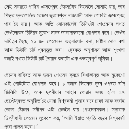
সেই সময়তে পাছিম এক্সপ্ৰেছ ষ্টেচনটোৰ ভিতৰলৈ সোমাই যায়, তাৰ
পিছত দ্ৰুতগতিত তেজস ভুৱনেশ্বৰ ৰাজধানী আৰু গোমতি এক্সপ্ৰেছ
পাৰ হৈ যায়। আৰু অতি সোনকালেই তিনিওটা গেংমেনৰ লগত
তেওঁলোকৰ চিনিয়ৰ মুকেশ নামৰ জামাদাৰজনো যোগদান কৰে। তেওঁৰ
দায়িত্ব হৈছে ২০ জন গেংমেনৰ তত্বাৱধান কৰা, মাষ্টাৰ ৰোল ৰখা
আৰু ডিউটি ​​চাৰ্ট প্ৰস্তুত কৰা। ট্ৰেকত অনুশাসন আৰু শৃংখলা
বজাই ৰখাত ডিউটি চাৰ্ট তৈয়াৰ কৰাটো এক গুৰুত্বপূৰ্ণ ভূমিকা।
ষ্টেচনৰ বাহিৰত আৰু দুজন গেংমেন ক্ৰমে সিধাকান্ত আৰু মুকেশো
এই গোটটোত যোগদান কৰে। ১ বজাৰ ভিতৰত মূৰৰ ওপৰত ৰ’দ
জিলিকি উঠে, আৰু দুপৰীয়াৰ আহাৰ খোৱাৰ সময় হ’ল৷ ১৭
ছেপ্টেম্বৰত অনুষ্ঠিত হৈ যোৱা বিশ্বকৰ্মা পূজাৰ বাবে চাফা আৰু সজাই
তোলা ষ্টেচনৰ সমীপৰ এটা চেডলৈ যায় গেংমেনসকল। স্নাতক
ডিগ্ৰীধাৰী গেংমেন মুকেশে কয়, ‘আমি ইয়াত প্ৰতি বছৰে বিশ্বকৰ্মা
পূজা পালন কৰো।'