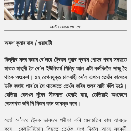
ভাৰতীয় ৰেলৱেৰ গেং-মেন
অৰুণ কুমাৰ দাস / গুৱাহাটী
দিল্লীৰ সদৰ বজাৰ ৰে'লৱে ট্ৰেকৰ পুৱাৰ প্ৰথম পোহৰ পৰাৰ সময়তে
হাতত হাতুৰী লৈ ৰে’ল ইউনিফৰ্ম পিন্ধি আন এটা কৰ্মদিনলৈ সাজু হৈ
থাকে অংকেশ। ৫২ ৱেগনযুক্ত মালবাহী ৰে’ল এখনে তেওঁৰ কাষেৰে
উকি বজাই পাৰ হৈ গৈ থাকোতে তেওঁৰ ভৰিৰ তলৰ মাটি কঁপি উঠে।
যেতিয়া ৰেলখন দূৰৈৰ সীমনাত হেৰাই যায়, তেতিয়াই অংকেশে
ৰেলপথত ভৰি দি নিজৰ কাম আৰম্ভ কৰে।
তেওঁ ৰে’লৱে ট্ৰেক ভালদৰে পৰীক্ষা কৰি মেৰামতিৰ কাম আৰম্ভ
কৰে। কেইমিনিটমান পিছতে তেওঁক সংগ দিবলৈ আহে সহকৰ্মী