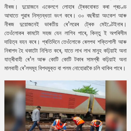
নীৰজ। দুয়োজনে একেলগে লোহাৰ ট্ৰেকবোৰত কৰা প্ৰচণ্ড
আঘাতে পুৱাৰ নিস্তব্ধতা ভংগ কৰে।
৩০ বছৰীয়া অংকেশ আৰু
নীৰজ দুয়োজনেই ভাৰতীয় ৰে’লৱেৰ ট্ৰেক মেইণ্টেইনাৰ।
তেওঁলোকৰ কামটো সহজ যেন লাগিব পাৰে, কিন্তু ই অপৰিসীম
দায়িত্ব বহন কৰে।
প্ৰতিদিনে তেওঁলোকে ৰেলপথ শক্তিশালী আৰু
নিৰাপদ হৈ থকাটো নিশ্চিত কৰে, যাতে লাখ লাখ মানুহ কঢ়িয়াই অনা
যাত্ৰীবাহী ৰে’ল আৰু কোটি কোটি টকাৰ সামগ্ৰী কঢ়িয়াই অনা
মালবাহী ৰে’লসমূহ বিপদমুক্ত বা পলম নোহোৱাকৈ চলি থাকিব পাৰে।