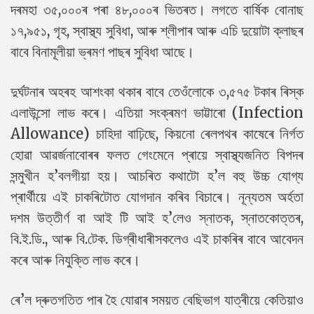
দৰমহা ৩৫,০০০ৰ পৰা ৪৮,০০০ৰ ভিতৰত। লগতে বাৰ্ষিক বোনাছ
১৭,৯৫১, গৃহ, স্বাস্থ্য সুবিধা, আৰু শ্লীপাৰ আৰু এচি দুয়োটা ক্লাছৰ
বাবে বিনামূলীয়া ভ্ৰমণ পাছৰ সুবিধা আছে।
দুৰ্ঘটনাৰ অহৰহ আশংকা থকাৰ বাবে তেওঁলোকে ৩,৫৭৫ টকাৰ ৰিস্ক
এলাউন্সো লাভ কৰে। এতিয়া সংক্ৰমণ ভাট্টাৰো (Infection
Allowance) চাহিদা বাঢ়িছে, কিয়নো ৰেলপথৰ কাষেৰে নিৰ্গত
হোৱা আৱৰ্জনাবোৰৰ ফলত গেংমেনে প্ৰায়ে স্বাস্থ্যজনিত বিপদৰ
সন্মুখীন হ’বলগীয়া হয়।
আচৰিত কথাটো হ’ল বহু উচ্চ যোগ্য
প্ৰাৰ্থীয়ে এই চাকৰিটোত যোগদান কৰিব বিচাৰে। নূন্যতম অৰ্হতা
দশম উত্তীৰ্ণ বা আই টি আই হ’লেও স্নাতক, স্নাতকোত্তৰ,
বি.ই.ডি., আৰু বি.টেক. ডিগ্ৰীধাৰীসকলেও এই চাকৰিৰ বাবে আবেদন
কৰে আৰু নিযুক্তি লাভ কৰে।
ৰে’ল দ্ৰুতগতিত পাৰ হৈ যোৱাৰ সময়ত বেছিভাগ যাত্ৰীয়ে কেতিয়াও