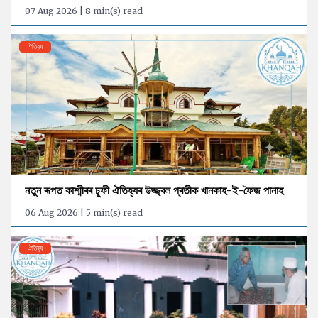
07 Aug 2026 | 8 min(s) read
ঐতিহ্য
নতুন ৰূপত কাশ্মীৰৰ চুফী ঐতিহ্যৰ উজ্জ্বল প্ৰতীক খানকাহ-ই-ফৈজ পানাহ
06 Aug 2026 | 5 min(s) read
ঐতিহ্য