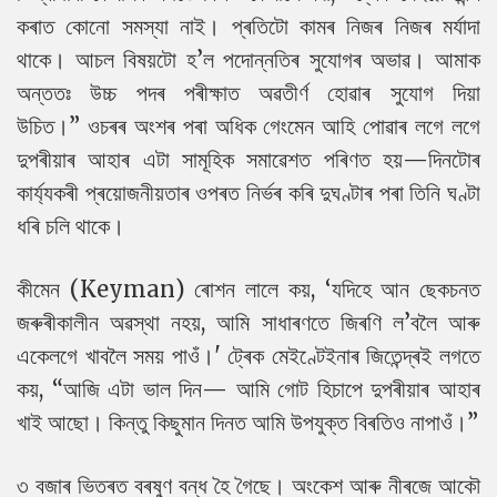
কৰাত কোনো সমস্যা নাই। প্ৰতিটো কামৰ নিজৰ নিজৰ মৰ্যাদা
থাকে। আচল বিষয়টো হ’ল পদোন্নতিৰ সুযোগৰ অভাৱ। আমাক
অন্ততঃ উচ্চ পদৰ পৰীক্ষাত অৱতীৰ্ণ হোৱাৰ সুযোগ দিয়া
উচিত।”
ওচৰৰ অংশৰ পৰা অধিক গেংমেন আহি পোৱাৰ লগে লগে
দুপৰীয়াৰ আহাৰ এটা সামূহিক সমাৱেশত পৰিণত হয়—দিনটোৰ
কাৰ্য্যকৰী প্ৰয়োজনীয়তাৰ ওপৰত নিৰ্ভৰ কৰি দুঘণ্টাৰ পৰা তিনি ঘণ্টা
ধৰি চলি থাকে।
কীমেন (Keyman) ৰোশন লালে কয়, ‘যদিহে আন ছেকচনত
জৰুৰীকালীন অৱস্থা নহয়, আমি সাধাৰণতে জিৰণি ল’বলৈ আৰু
একেলগে খাবলৈ সময় পাওঁ।' ট্ৰেক মেইণ্টেইনাৰ জিতেন্দ্ৰই লগতে
কয়, “আজি এটা ভাল দিন— আমি গোট হিচাপে দুপৰীয়াৰ আহাৰ
খাই আছো। কিন্তু কিছুমান দিনত আমি উপযুক্ত বিৰতিও নাপাওঁ।”
৩ বজাৰ ভিতৰত বৰষুণ বন্ধ হৈ গৈছে। অংকেশ আৰু নীৰজে আকৌ