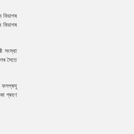
ন বিভাগৰ
ন বিভাগৰ
ী সংস্থা
কলৰ সৈতে
 ফলপ্ৰসূ
িকা গ্ৰহণ