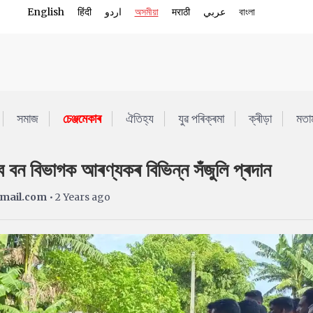
English
हिंदी
اردو
অসমীয়া
मराठी
عربي
বাংলা
সমাজ
চেঞ্জমেকাৰ
ঐতিহ্য
যুৱ পৰিক্ৰমা
ক্ৰীড়া
মতা
বে বন বিভাগক আৰণ্যকৰ বিভিন্ন সঁজুলি প্ৰদান
gmail.com
• 2 Years ago