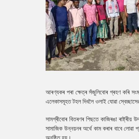
আৰণ্যকৰ পৰা ক্ষেত্ৰ সঁজুলিবোৰ গ্ৰহণ কৰি সংমা
এলেকাসমূহত টহল দিবলৈ ওলাই যোৱা স্বেচ্ছাস
সামগ্ৰীবোৰ বিতৰণৰ পিছতে কাজিৰঙা ৰাষ্ট্ৰীয় 
সামাজিক উন্নয়নৰ অৰ্থে কাম কৰাৰ বাবে লোৱা প
অনুষ্ঠিত হয়।