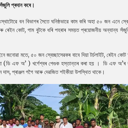
 সঁজুলি প্ৰদান কৰে।
ণ সংস্থাটোৱে বন বিভাগৰ সৈতে ঘনিষ্ঠভাৱে কাম কৰি অহা ৫০ জন এনে স্ব
ৰু ৰেইন কোট, গাম বুটকে ধৰি পহৰাৰ সময়ত প্ৰয়োজনীয় অন্যান্য সঁজু
ে জনোৱা মতে, ৫০ জন স্বেচ্ছাসেৱকৰ বাবে দিয়া টৰ্চলাইট, ৰেইন কোট
য়া (ডি এফ অ’ ) খৰ্গেশ্বৰ পেগুক হস্তান্তৰ কৰা হয় । ডি এফ অ’ৰ ক
োহন দাস, প্ৰাঞ্জল গগৈ আৰু দেৱজিত শইকীয়া উপস্থিত থাকে।