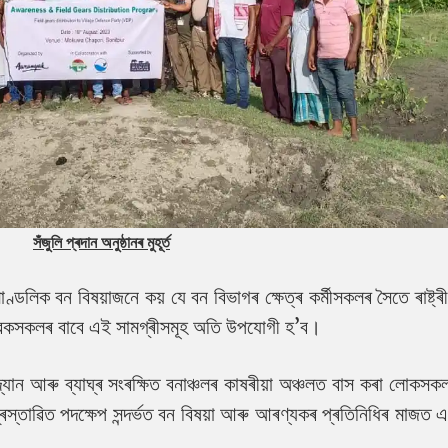
সঁজুলি প্ৰদান অনুষ্ঠানৰ মুহূৰ্ত
ণ্ডলিক বন বিষয়াজনে কয় যে বন বিভাগৰ ক্ষেত্ৰ কৰ্মীসকলৰ সৈতে ৰাষ্ট্ৰী
েৱকসকলৰ বাবে এই সামগ্ৰীসমূহ অতি উপযোগী হ’ব।
উদ্যান আৰু ব্যাঘ্ৰ সংৰক্ষিত বনাঞ্চলৰ কাষৰীয়া অঞ্চলত বাস কৰা লোকস
্ৰস্তাৱিত পদক্ষেপ সন্দৰ্ভত বন বিষয়া আৰু আৰণ্যকৰ প্ৰতিনিধিৰ মাজত