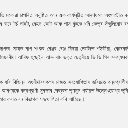
ৰ্গত মকোৱা চাপৰিত অনুষ্ঠিত আন এক কাৰ্যসূচীত আৰণ্যকে অঞ্চলটোত ব
াবে টৰ্চ লাইট, ৰেইন কোট আৰু গাম বুটকে ধৰি ক্ষেত্ৰ সঁজুলিবোৰ ব
গতা সভাত নাগ শংকৰ ৰেঞ্জৰ ৰেঞ্জ বিষয়া দেৱজিত শইকীয়া, বেচৰকাৰ
ষয়ববীয়া আৰিফ হুছেইন আৰু ৰাম ভক্ত চেত্ৰীয়ে ভি ডি পিৰ সদস্যস
কে ধৰি বিভিন্ন অংশীদাৰসকলৰ মাজত সহযোগিতাৰ জৰিয়তে বন্যপ্ৰাণীৰ
ে আৰণ্যকে বন্যপ্ৰাণী সুৰক্ষাৰ ক্ষেত্ৰত তৃণমূল পৰ্যায়ত উল্লেখযোগ্য ভূম
সহায় কৰাত বন বিভাগক সহযোগিতা কৰি আহিছে।