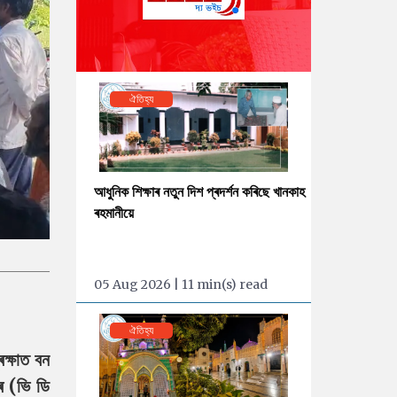
ঐতিহ্য
আধুনিক শিক্ষাৰ নতুন দিশ প্ৰদৰ্শন কৰিছে খানকাহ
ৰহমানীয়ে
05 Aug 2026 | 11 min(s) read
ঐতিহ্য
ৰক্ষাত বন
ীৰ (ভি ডি