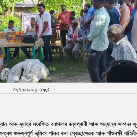
সঁজুলি প্ৰদান অনুষ্ঠানৰ মুহূৰ্ত
উদ্যান আৰু ব্যাঘ্ৰ সংৰক্ষিত বনাঞ্চলৰ বন্যপ্ৰাণী আৰু অন্যান্য সম্পদৰ সু
ত্ৰত গুৰুত্বপূৰ্ণ ভূমিকা পালন কৰা স্বেচ্ছাসেৱক আৰু গাঁওৰক্ষী বাহিন