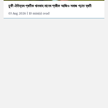
চুফী ঐতিহ্যৰ প্ৰতীক খানকাহ মানেৰ শ্বৰীফ আজিও সমাজ গঢ়াত ব্ৰতী
03 Aug 2026 | 10 min(s) read