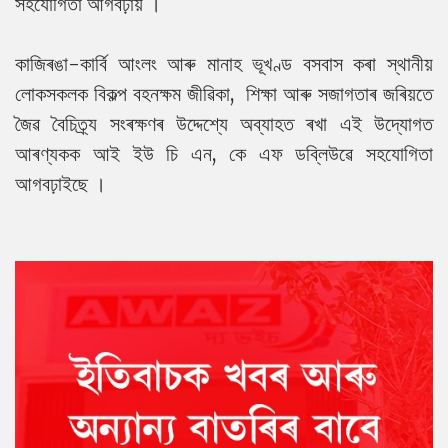
সহযোগিতা আগবঢ়ায় ।
কাজিৰঙা-কাৰ্বি আংলং আৰু মানাহ ভূখণ্ড বসবাস কৰা স্থানীয়
লোকসকলক বিকল্প বহনক্ষম জীৱিকা, শিক্ষা আৰু সজাগতাৰ জৰিয়তে
জৈৱ বৈচিত্ৰ্য সংৰক্ষণৰ উদ্দেশ্যে অব্যাহত ৰখা এই উদ্যোগত
আৰণ্যকক আই ইউ চি এন, কে এফ ডব্লিউৱে সহযোগিতা
আগবঢ়াইছে ।