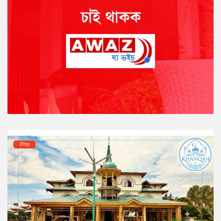
ঐতিহ্য