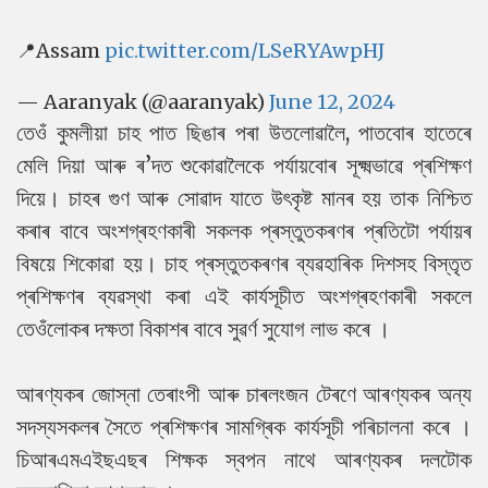
📍Assam
pic.twitter.com/LSeRYAwpHJ
— Aaranyak (@aaranyak)
June 12, 2024
তেওঁ কুমলীয়া চাহ পাত ছিঙাৰ পৰা উতলোৱালৈ, পাতবোৰ হাতেৰে
মেলি দিয়া আৰু ৰ’দত শুকোৱালৈকে পৰ্যায়বোৰ সূক্ষ্মভাৱে প্ৰশিক্ষণ
দিয়ে। চাহৰ গুণ আৰু সোৱাদ যাতে উৎকৃষ্ট মানৰ হয় তাক নিশ্চিত
কৰাৰ বাবে অংশগ্ৰহণকাৰী সকলক প্ৰস্তুতকৰণৰ প্ৰতিটো পৰ্যায়ৰ
বিষয়ে শিকোৱা হয়।
চাহ প্ৰস্তুতকৰণৰ ব্যৱহাৰিক দিশসহ বিস্তৃত
প্ৰশিক্ষণৰ ব্যৱস্থা কৰা এই কাৰ্যসূচীত অংশগ্ৰহণকাৰী সকলে
তেওঁলোকৰ দক্ষতা বিকাশৰ বাবে সুৱৰ্ণ সুযোগ লাভ কৰে ।
আৰণ্যকৰ জোস্না তেৰাংপী আৰু চাৰলংজন টেৰণে আৰণ্যকৰ অন্য
সদস্যসকলৰ সৈতে প্ৰশিক্ষণৰ সামগ্ৰিক কাৰ্যসূচী পৰিচালনা কৰে ।
চিআৰএমএইছএছৰ শিক্ষক স্বপন নাথে আৰণ্যকৰ দলটোক