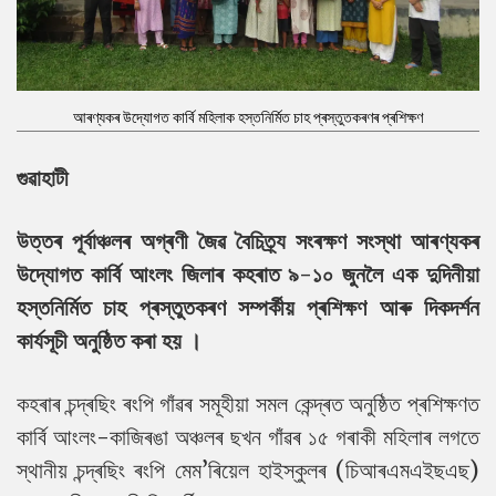
আৰণ্যকৰ উদ্যোগত কাৰ্বি মহিলাক হস্তনিৰ্মিত চাহ প্ৰস্তুতকৰণৰ প্ৰশিক্ষণ
গুৱাহাটী
উত্তৰ পূৰ্বাঞ্চলৰ অগ্ৰণী জৈৱ বৈচিত্ৰ্য সংৰক্ষণ সংস্থা আৰণ্যকৰ
উদ্যোগত কাৰ্বি আংলং জিলাৰ কহৰাত ৯-১০ জুনলৈ এক দুদিনীয়া
হস্তনিৰ্মিত চাহ প্ৰস্তুতকৰণ সম্পৰ্কীয় প্ৰশিক্ষণ আৰু দিকদৰ্শন
কাৰ্যসূচী অনুষ্ঠিত কৰা হয় ।
কহৰাৰ চন্দ্ৰছিং ৰংপি গাঁৱৰ সমূহীয়া সমল কেন্দ্ৰত অনুষ্ঠিত প্ৰশিক্ষণত
কাৰ্বি আংলং-কাজিৰঙা অঞ্চলৰ ছখন গাঁৱৰ ১৫ গৰাকী মহিলাৰ লগতে
স্থানীয় চন্দ্ৰছিং ৰংপি মেম’ৰিয়েল হাইস্কুলৰ (চিআৰএমএইছএছ)