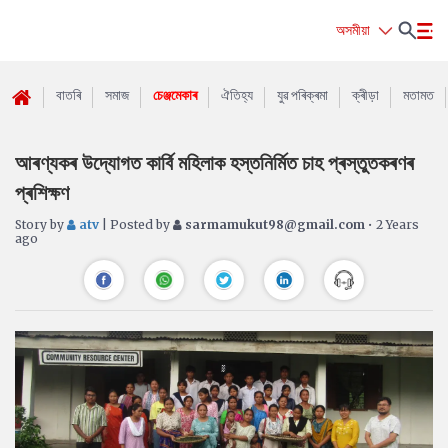
অসমীয়া
বাতৰি
সমাজ
চেঞ্জমেকাৰ
ঐতিহ্য
যুৱ পৰিক্ৰমা
ক্ৰীড়া
মতামত
আৰণ্যকৰ উদ্যোগত কাৰ্বি মহিলাক হস্তনিৰ্মিত চাহ প্ৰস্তুতকৰণৰ
প্ৰশিক্ষণ
Story by
atv
| Posted by
sarmamukut98@gmail.com
• 2 Years
ago