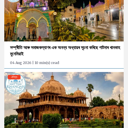
সম্প্ৰীতি আৰু সমাজকল্যাণৰ এক অনন্য অধ্যায়ৰ সূচনা কৰিছে পাটনাৰ খানকাহ
মুনেমিয়াই
04 Aug 2026 | 10 min(s) read
ঐতিহ্য