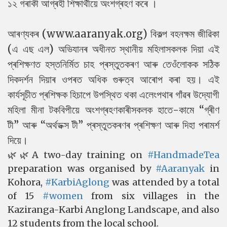
১২ গৰাকী আগ্ৰহী শিক্ষাৰ্থীয়ে অংশগ্ৰহণ কৰে ।
আৰণ্যকৰ (www.aaranyak.org) বিকল্প বহনক্ষম জীৱিকা
(এ এছ এল) অভিযানৰ অধীনত স্থানীয় মহিলাসকলক দিয়া এই
প্ৰশিক্ষণত হস্তনিৰ্মিত চাহ প্ৰস্তুতকৰণ আৰু তেওঁলোকক সঠিক
দিকদৰ্শন দিয়াৰ ওপৰত অধিক গুৰুত্ব আৰোপ কৰা হয়।
এই
কাৰ্যসূচীত প্ৰশিক্ষক হিচাপে উপস্থিত থকা এলেংপথাৰ গাঁৱৰ উদ্যোগী
মহিলা মীনা টকবিপীয়ে অংশগ্ৰহণকাৰীসকলক হাতে-কামে “গ্ৰীণ
টী” আৰু “অৰ্থডক্স টী” প্ৰস্তুতকৰণৰ প্ৰশিক্ষণ আৰু দিহা পৰামৰ্শ
দিয়ে।
🌿🌿A two-day training on
#HandmadeTea
preparation was organised by
#Aaranyak
in
Kohora,
#KarbiAglong
was attended by a total
of 15
#women
from six villages in the
Kaziranga-Karbi Anglong Landscape, and also
12 students from the local school.