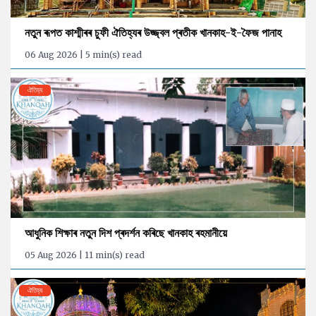
নতুন ৰূপত কাশ্মীৰৰ চুফী ঐতিহ্যৰ উজ্জ্বল প্ৰতীক খানকাহ-ই-ফৈজ পানাহ
06 Aug 2026 | 5 min(s) read
ঐতিহ্য
আধুনিক শিক্ষাৰ নতুন দিশ প্ৰদৰ্শন কৰিছে খানকাহ ৰহমানীয়ে
05 Aug 2026 | 11 min(s) read
ঐতিহ্য