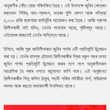
অনুৰাগীৰ সোঁত বোৱা পৰিলক্ষিত হৈছে। এই উপলক্ষে জুবিন ক্ষেত্ৰত
ৰক্তদান শিবিৰ, নাম-প্ৰসংগ, নাহৰৰ পুলি ৰোপণ আৰু সন্ধিয়া
৫,০০০ চাকি জ্বলোৱা কাৰ্যসূচীৰ আয়োজন কৰা হৈছে। আজি প্ৰাণৰ
শিল্পীগৰাকী নাই যদিও, তেওঁৰ গানবোৰ আছে, সৃষ্টিসমূহ আছে।
এইবোৰৰ মাজতেই তেওঁৰ অস্তিত্ব আছে।
ইপিনে, আজি পুৱা কাহিলীপাৰাত জুবিন গাৰ্গৰ এটি প্ৰতিমূৰ্তি উন্মোচন
কৰা হয়। তেওঁৰ বাসগৃৰ চৌহদত শিল্পীগৰাকীৰ প্ৰিয় বকুল গছৰ তলত
জুবিন গাৰ্গৰ প্ৰতিমূৰ্তি উন্মোচন কৰাৰ লগে লগে অনুৰাগীসকল
আৱেগিক হৈ পৰাৰ লগতে কান্দোনত ভাগি পৰে। এই অনুষ্ঠানত
শিল্পীগৰাকীৰ পিতৃ কপিল ঠাকুৰ, পত্নী গৰিমা শইকীয়া গাৰ্গ, পৰিয়ালৰ
সদস্য আৰু বহুতো শুভাকাংক্ষী উপস্থিত থাকে।