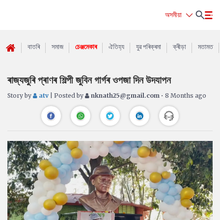
অসমীয়া
বাতৰি
সমাজ
চেঞ্জমেকাৰ
ঐতিহ্য
যুৱ পৰিক্ৰমা
ক্ৰীড়া
মতামত
ৰাজ্যজুৰি প্ৰাণৰ শিল্পী জুবিন গাৰ্গৰ ওপজা দিন উদযাপন
Story by
atv
| Posted by
nknath25@gmail.com
• 8 Months ago