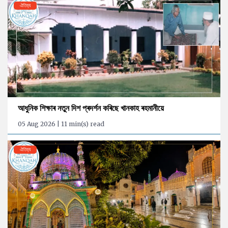
ঐতিহ্য
আধুনিক শিক্ষাৰ নতুন দিশ প্ৰদৰ্শন কৰিছে খানকাহ ৰহমানীয়ে
05 Aug 2026 | 11 min(s) read
ঐতিহ্য