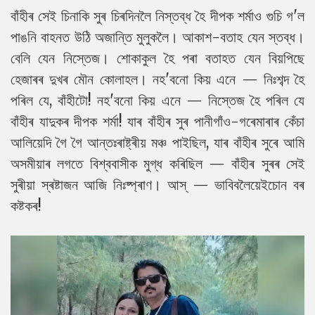
বাঁহীৰ সেই চিনাকি সুৰ চিৰদিনলৈ নিস্তব্ধ হৈ দীপক শৰ্মাও গুচি গ'ল
পাঙনি বাহনত উঠি অজান্তি মুলুকলৈ। আকাশ-বতাহ যেন স্তব্ধ।
বেলি যেন নিস্তেজ। শোকাকুল হৈ পৰা বতাহত যেন বিয়পিছে
হেজাৰৰ দুখৰ মৌন কোলাহল। নহ'বনো কিয় এনে — নিঃশব্দ হৈ
পৰিল যে, বাঁহীটো! নহ'বনো কিয় এনে — নিস্তেজ হৈ পৰিল যে
বাঁহীৰ যাদুকৰ দীপক শৰ্মা! যাৰ বাঁহীৰ সুৰ পানীগাঁও-গৰেমাৰাৰ কেঁচা
আলিয়েদি গৈ গৈ আন্তঃৰাষ্ট্ৰীয় মঞ্চ পাইছিল, যাৰ বাঁহীৰ সুৰে আমি
অসমীয়াৰ লগতে বিশ্ববাসীক মুগ্ধ কৰিছিল — বাঁহীৰ সুৰৰ সেই
সুৰীয়া স্ৰষ্টাজন আজি নিঃষ্প্ৰাণ। আস্ — ভাবিবলৈয়েইচোন বৰ
কষ্টকৰ!