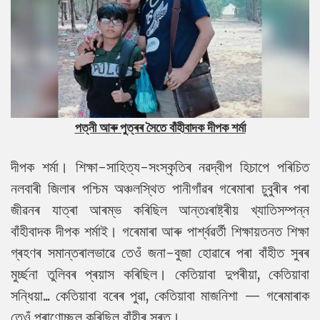
পত্নী আৰু পুত্ৰৰ সৈতে বাঁহীবাদক দীপক শৰ্মা
দীপক শৰ্মা। শিক্ষা-সাহিত্য-সংস্কৃতিৰ নৱদ্বীপ হিচাপে পৰিচিত
নলবাৰী জিলাৰ পশ্চিম অঞ্চলস্থিত পানীগাঁৱৰ গৰেমাৰা চুবুৰীৰ পৰা
জীৱনৰ যাত্ৰা আৰম্ভ কৰিছিল আন্তঃৰাষ্ট্ৰীয় খ্যাতিসম্পন্ন
বাঁহীবাদক দীপক শৰ্মাই। গৰেমাৰা আৰু পাৰ্শ্বৱৰ্তী শিক্ষায়তনত শিক্ষা
গ্ৰহণৰ সমান্তৰালভাৱে তেওঁ জনা-বুজা হোৱাৰে পৰা বাঁহীত সুৰৰ
মুৰ্চ্ছনা তুলিবৰ প্ৰয়াস কৰিছিল। কেতিয়াবা দুপৰীয়া, কেতিয়াবা
সন্ধিয়া... কেতিয়াবা বৰেৰ পুৱা, কেতিয়াবা মাজনিশা — গৰেমাৰাক
তেওঁ প্ৰাণোচ্ছল কৰিছিল বাঁহীৰ সুৰত।