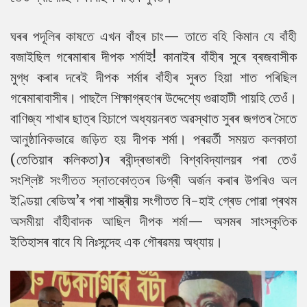
ঘৰৰ পদূলিৰ কাষতে এখন বাঁহৰ চাং— তাতে বহি কিমান যে বাঁহী
বজাইছিল গৰেমাৰাৰ দীপক শৰ্মাই! কানাইৰ বাঁহীৰ সুৰে ব্ৰজবাসীক
মুগ্ধ কৰাৰ দৰেই দীপক শৰ্মাৰ বাঁহীৰ সুৰত হিয়া শাত পৰিছিল
গৰেমাৰাবাসীৰ। পাছলৈ শিক্ষাগ্ৰহণৰ উদ্দেশ্যে গুৱাহাটী পায়হি তেওঁ।
বাণিজ্য শাখাৰ ছাত্ৰ হিচাপে অধ্যয়নৰত অৱস্থাত সুৰৰ জগতৰ সৈতে
আনুষ্ঠানিকভাৱে জড়িত হয় দীপক শৰ্মা। পৰৱৰ্তী সময়ত কলকাতা
(তেতিয়াৰ কলিকতা)ৰ ৰবীন্দ্ৰভাৰতী বিশ্ববিদ্যালয়ৰ পৰা তেওঁ
সংশ্লিষ্ট সংগীতত স্নাতকোত্তৰ ডিগ্ৰী অৰ্জন কৰাৰ উপৰিও অল
ইণ্ডিয়া ৰেডিঅ’ৰ পৰা শাস্ত্ৰীয় সংগীতত বি-হাই গ্ৰেড পোৱা প্ৰথম
অসমীয়া বাঁহীবাদক আছিল দীপক শৰ্মা— অসমৰ সাংস্কৃতিক
ইতিহাসৰ বাবে যি নিঃসন্দেহ এক গৌৰৱময় অধ্যায়।