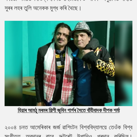
সুৰৰ লহৰ তুলি অনেকক মুগ্ধ কৰি থৈছে।
হিয়াৰ আমঠু মৰমৰ শিল্পী জুবিন গাৰ্গৰ সৈতে বাঁহীবাদক দীপক শৰ্মা
২০০৪ চনত আমেৰিকাৰ জৰ্জ ৱাশিংটন বিশ্ববিদ্যালয়ে তেওঁক বিশ্ব
সংগীতত অৱদানৰ বাবে ডক্টৰেট উপাধিও প্ৰদান কৰিছিল।