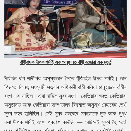
বাঁহীবাদক দীপক শৰ্মাই এক অনুষ্ঠানত বাঁহী বজোৱা এক মূহুৰ্ত
দীৰ্ঘদিন ধৰি শাৰীৰিক অসুস্থতাৰ সৈতে যুঁজিছিল দীপক শৰ্মাই। তাৰ
পিছতো কিন্তু সংগ্ৰামী সত্ত্বাৰ অধিকাৰী বাঁহী বলিয়া মানুহজনে বাঁহীৰ
সংগ এৰা নাছিল। এৰা নাছিল সুৰৰ সংগ। কেতিয়াবা ঘৰত, কেতিয়াবা
অনুষ্ঠানত আৰু কেতিয়াবা হাস্পতালৰ বিছনাত অসুস্থ দেহাৰেই তেওঁ
সুৰৰ লহৰ তুলিছিল। সেই সুৰৰ লহৰেৰে সকলোকে মূক আৰু মুগ্ধ
কৰা দীপক শৰ্মাই আশা প্ৰকাশ কৰিছিল— অচিৰেই সুস্থ হৈ তেওঁ
পুনৰ বাঁহীটোক সুৰত বলিয়া কৰিব। নেদেখাজনক একেটাই প্ৰাৰ্থনা