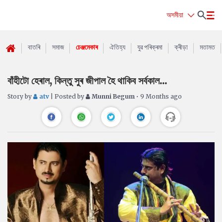
অসমীয়া
বাতৰি
সমাজ
চেঞ্জমেকাৰ
ঐতিহ্য
যুৱ পৰিক্ৰমা
ক্ৰীড়া
মতামত
বাঁহীটো হেৰাল, কিন্তু সুৰ জীপাল হৈ থাকিব সৰ্বকাল...
Story by
atv
| Posted by
Munni Begum
• 9 Months ago