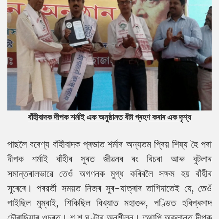
বাঁহীবাদক দীপক শৰ্মাই এক অনুষ্ঠানত বঁটা গ্ৰহণ কৰাৰ এক দৃশ্য
পাছলৈ বৰেণ্য বাঁহীবাদক প্ৰভাত শৰ্মাৰ অন্যতম প্ৰিয় শিষ্য হৈ পৰা
দীপক শৰ্মাই বাঁহীৰ সুৰত জীৱনৰ ৰং বিচৰা আৰু বুটলাৰ
সমান্তৰালভাৱে তেওঁ অগণনক মুগ্ধ কৰিবলৈ সক্ষম হয় বাঁহীৰ
সুৰেৰে। পৰৱৰ্তী সময়ত নিজৰ সুৰ-যাত্ৰাৰ তাগিদাতেই যে, তেওঁ
পাইছিল মুম্বাই, শিকিছিল বিখ্যাত মহাগুৰু, পণ্ডিত হৰিপ্ৰসাদ
চৌৰাছিয়াৰ ওচৰত। শ শ ঘণ্টাৰ অনুশীলন। তথাপি অক্লান্ত দীপক