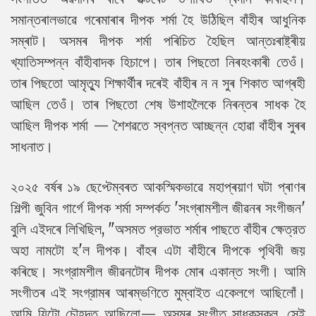
সমান্তৰালভাৱে গৰেমাৰাৰ দীপক শৰ্মা হৈ উঠিছিল বাঁহীৰ আধুনিক
সম্ৰাট। অসমৰ দীপক শৰ্মা পৰিচিত হৈছিল আন্তঃৰাষ্ট্ৰীয়
খ্যাতিসম্পন্ন বাঁহীবাদক হিচাপে। তাৰ পিছতো নিৰহংকাৰী তেওঁ।
তাৰ পিছতো আমৃত্যু শিক্ষাৰ্থীৰ দৰেই বাঁহীৰ ন ন সুৰ শিকাত আগ্ৰহী
আছিল তেওঁ। তাৰ পিছতো শেষ উশাহলৈকে নিৰন্তৰ সাধক হৈ
আছিল দীপক শৰ্মা — শৈশৱতে স্বপ্নত আচ্ছন্ন হোৱা বাঁহীৰ সুৰৰ
সাধনাত।
২০২৫ বৰ্ষৰ ১৯ ছেপ্টেম্বৰত আকস্মিকভাৱে মহাপ্ৰয়াণ ঘটা প্ৰাণৰ
শিল্পী জুবিন গাৰ্গে দীপক শৰ্মা সম্পৰ্কত 'সংগ্ৰামশীল জীৱনৰ সংগীজন'
বুলি এইদৰে লিখিছিল, "অসমত প্রভাত শৰ্মাৰ পাছতে বাঁহীৰ ক্ষেত্রত
অহা নামটো হ'ল দীপক। বাঁহৰ এটা বাঁহীৰে দীপকে পৃথিবী জয়
কৰিছে। সংগ্রামশীল জীৱনটোৰ দীপক মোৰ একান্ত সংগী। আমি
সংগীতৰ এই সংগ্রামৰ আৰম্ভণিতে মুম্বাইত একেলগে আছিলোঁ।
আমি যিটো চৌহদত আছিলো— অসমৰ সংগীত সাধকসকল, সেই