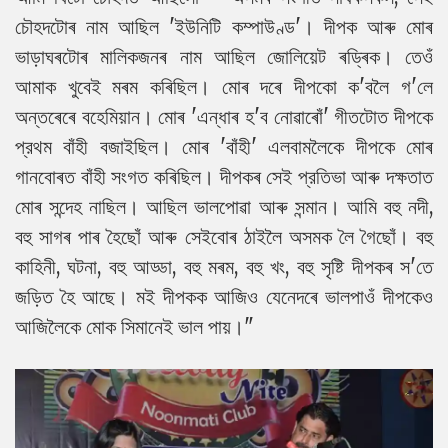
চৌহদটোৰ নাম আছিল 'ইউনিটি কম্পাউণ্ড'। দীপক আৰু মোৰ
ভাড়াঘৰটোৰ মালিকজনৰ নাম আছিল জোলিয়েট ৰড্ৰিক। তেওঁ
আমাক খুবেই মৰম কৰিছিল। মোৰ দৰে দীপকো ক'বলৈ গ'লে
অন্তৰেৰে বহেমিয়ান। মোৰ 'এন্ধাৰ হ'ব নোৱাৰোঁ' গীতটোত দীপকে
প্রথম বাঁহী বজাইছিল। মোৰ 'বাঁহী' এলবামলৈকে দীপকে মোৰ
গানবোৰত বাঁহী সংগত কৰিছিল। দীপকৰ সেই প্রতিভা আৰু দক্ষতাত
মোৰ সন্দেহ নাছিল। আছিল ভালপোৱা আৰু সন্মান। আমি বহু নদী,
বহু সাগৰ পাৰ হৈছোঁ আৰু সেইবোৰ ঠাইলৈ অসমক লৈ গৈছোঁ। বহু
কাহিনী, ঘটনা, বহু আড্ডা, বহু মৰম, বহু খং, বহু সৃষ্টি দীপকৰ স'তে
জড়িত হৈ আছে। মই দীপকক আজিও যেনেদৰে ভালপাওঁ দীপকেও
আজিলৈকে মোক সিমানেই ভাল পায়।"