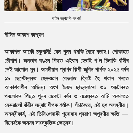
বাঁহীৰ সম্ৰাট দীপক শৰ্মা
নীলিম আকাশ কাশ্যপ
আকাশত আকৌ চকুপানী! যেন পুনৰ থমকি ৰৈছে বতাহ। শোকাহত
চৌপাশ। জনতাৰ কণ্ঠৰ পিছত এইবাৰ হেৰাই গ'ল চিনাকি বাঁহীৰ
সেই আপোন সুৰ। অসমীয়াৰ প্ৰাণৰ শিল্পী জুবিন গাৰ্গক ২০২৫ বৰ্ষৰ
১৯ ছেপ্টেম্বৰত হেৰুওৱাৰ বেদনাত ক্লিষ্ট হৈ থকাৰ পৰতে
আকাশবাণীৰ অভিন্ন অংগ চৈয়দ ছাদুল্লাৰো ৩০ অক্টোবৰত
পৰলোকৰ পিছত পুনৰ একেটা বৰ্ষৰ ৩ নৱেম্বৰত আমি অকালতে
হেৰুৱালোঁ বাঁহীৰ সম্ৰাট দীপক শৰ্মাক। সঁচাকৈয়ে, এই দুখ অসহনীয়।
অনস্বীকাৰ্য, এই তিনিওগৰাকী পুৰোধাৰ প্ৰয়াণ অপূৰণীয় ক্ষতি —
বিশেষকৈ অসমৰ সাংস্কৃতিক ক্ষেত্ৰৰ।