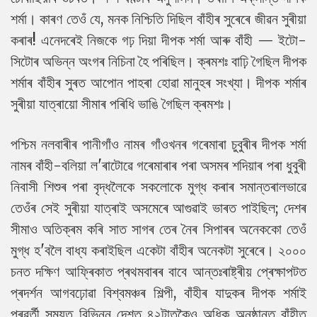
শৰ্মা। কাৰণ তেওঁ যে, মনক নিশ্চিতি দিছিল বাঁহীৰ সুৰেৰে জীৱন সুৰীয়া
কৰাৰ! এনেদৰেই নিজকে গঢ় দিয়া দীপক শৰ্মা আৰু বাঁহী — ইটো-
সিটোৰ অভিন্ন অংগৰ নিচিনা হৈ পৰিছিল। ক্ৰমশঃ বাঢ়ি গৈছিল দীপক
শৰ্মাৰ বাঁহীৰ সুৰত আপোন পাহৰা হোৱা মানুহৰ সংখ্যা। দীপক শৰ্মাৰ
সুৰীয়া যাত্ৰায়ো সীমাৰ পৰিধি ভাঙি গৈছিল ক্ৰমশঃ।
পশ্চিম নলবাৰীৰ পানীগাঁও নামৰ গাঁওখনৰ গৰেমাৰা চুবুৰীৰ দীপক শৰ্মা
নামৰ বাঁহী-বলিয়া ল'ৰাটোৱে গৰেমাৰাৰ পৰা অসমৰ শদিয়াৰ পৰা ধুবুৰী
নিবাসী শিশুৰ পৰা বৃদ্ধলৈকে সকলোকে মুগ্ধ কৰাৰ সমান্তৰালভাৱে
তেওঁৰ সেই সুৰীয়া যাত্ৰাই অসমেৰে আগুৱাই ভাৰত পাইছিল; দেশৰ
সীমাও অতিক্ৰম কৰি সাত সাগৰ তেৰ নৈৰ সিপাৰৰ অনেককো তেওঁ
মুগ্ধ হ'বলৈ বাধ্য কৰাইছিল একেটা বাঁহীৰ অনেকটা সুৰেৰে। ২০০০
চনত দক্ষিণ আফ্ৰিকাত প্ৰথমবাৰৰ বাবে আন্তঃৰাষ্ট্ৰীয় প্ৰেক্ষাপটত
প্ৰদৰ্শন আগবঢ়োৱা বিশ্বমঞ্চৰ শিল্পী, বাঁহীৰ যাদুকৰ দীপক শৰ্মাই
পৰৱৰ্তী সময়ত বিভিন্ন দেশত ৪২টাতকৈও অধিক অনুষ্ঠানত বাঁহীত