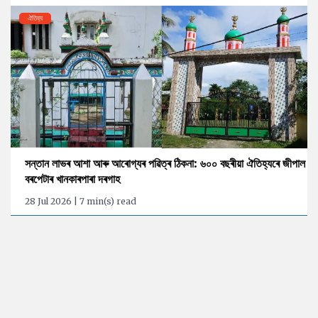
ঐতিহ্য
সন্তান লাভৰ আশা আৰু আৰোগ্যৰ পৱিত্ৰ ঠিকনা: ৬০০ বছৰীয়া ঐতিহ্যৰে জীপাল
বৰপেটাৰ খানকাৰপাৰা দৰগাহ
28 Jul 2026 | 7 min(s) read