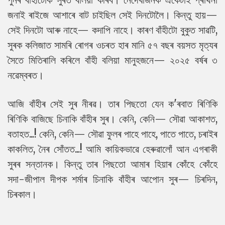
জনাই ৰাইজে আশাৰে বাট চাইছিল সেই দিনটোলৈ। কিন্তু হায়—
সেই দিনটো আৰু নাহে— কদাপি নাহে। কাৰণ বাঁহীটো বুকুত সাৱটি,
সুৰক কলিজাত সামৰি ৰোগৰ ওচৰত হাৰ মানি ৫৭ বছৰ বয়সত মৃত্যৰ
সৈতে মিতিৰালি কৰিলে বাঁহী বলিয়া মানুহজনে— ২০২৫ বৰ্ষৰ ৩
নৱেম্বৰত।
আজি বাঁহীৰ সেই সুৰ নীৰৱ। তাৰ পিছতো যেন ক'ৰবাত ৰিণিকি
ৰিণিকি বাজিছে চিনাকি বাঁহীৰ সুৰ। কেনি, কেনি— সৌৱা আকাশত,
বতাহত...! কেনি, কেনি— সৌৱা ফুলৰ পাহে পাহে, পাতে পাতে, চৰাইৰ
কাকলিত, নৈৰ সোঁতত...! আমি কায়িকভাৱে হেৰুৱালোঁ আন এগৰাকী
সুৰৰ সন্তানক। কিন্তু তাৰ পিছতো আমাৰ হিয়াৰ কোঁহে কোঁহে
সদা-জীপাল দীপক শৰ্মাৰ চিনাকি বাঁহীৰ আপোন সুৰ— চিৰদিন,
চিৰকাল।