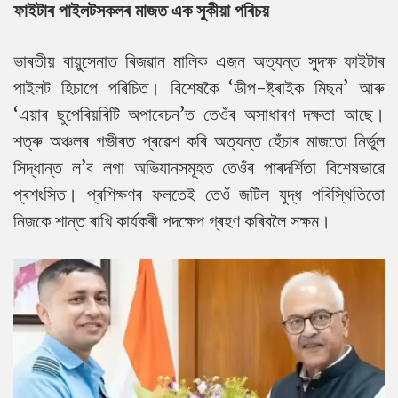
ফাইটাৰ পাইলটসকলৰ মাজত এক সুকীয়া পৰিচয়
ভাৰতীয় বায়ুসেনাত ৰিজৱান মালিক এজন অত্যন্ত সুদক্ষ ফাইটাৰ
পাইলট হিচাপে পৰিচিত। বিশেষকৈ ‘ডীপ-ষ্ট্ৰাইক মিছন’ আৰু
‘এয়াৰ ছুপেৰিয়ৰিটি অপাৰেচন’ত তেওঁৰ অসাধাৰণ দক্ষতা আছে।
শত্ৰু অঞ্চলৰ গভীৰত প্ৰৱেশ কৰি অত্যন্ত হেঁচাৰ মাজতো নিৰ্ভুল
সিদ্ধান্ত ল’ব লগা অভিযানসমূহত তেওঁৰ পাৰদৰ্শিতা বিশেষভাৱে
প্ৰশংসিত। প্ৰশিক্ষণৰ ফলতেই তেওঁ জটিল যুদ্ধ পৰিস্থিতিতো
নিজকে শান্ত ৰাখি কাৰ্যকৰী পদক্ষেপ গ্ৰহণ কৰিবলৈ সক্ষম।