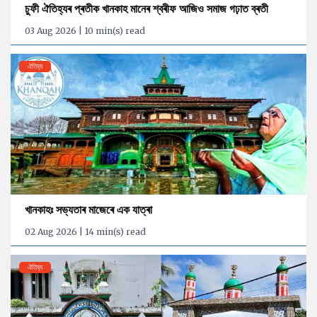
চুফী ঐতিহ্যৰ প্ৰতীক খানকাহ মানেৰ শ্বৰীফ আজিও সমাজ গঢ়াত ব্ৰতী
03 Aug 2026 | 10 min(s) read
ঐতিহ্য
খানকাহঃ সভ্যতাৰ মাজেৰে এক যাত্ৰা
02 Aug 2026 | 14 min(s) read
ঐতিহ্য