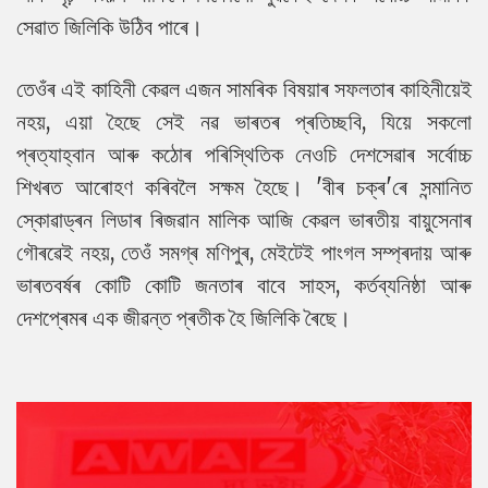
সেৱাত জিলিকি উঠিব পাৰে।
তেওঁৰ এই কাহিনী কেৱল এজন সামৰিক বিষয়াৰ সফলতাৰ কাহিনীয়েই
নহয়, এয়া হৈছে সেই নৱ ভাৰতৰ প্ৰতিচ্ছবি, যিয়ে সকলো
প্ৰত্যাহ্বান আৰু কঠোৰ পৰিস্থিতিক নেওচি দেশসেৱাৰ সৰ্বোচ্চ
শিখৰত আৰোহণ কৰিবলৈ সক্ষম হৈছে। 'বীৰ চক্ৰ'ৰে সন্মানিত
স্কোৱাড্ৰন লিডাৰ ৰিজৱান মালিক আজি কেৱল ভাৰতীয় বায়ুসেনাৰ
গৌৰৱেই নহয়, তেওঁ সমগ্ৰ মণিপুৰ, মেইটেই পাংগল সম্প্ৰদায় আৰু
ভাৰতবৰ্ষৰ কোটি কোটি জনতাৰ বাবে সাহস, কৰ্তব্যনিষ্ঠা আৰু
দেশপ্ৰেমৰ এক জীৱন্ত প্ৰতীক হৈ জিলিকি ৰৈছে।