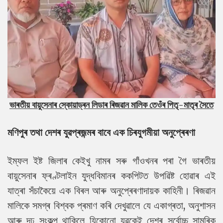
ভাৰতীয় বায়ুসেনাৰ
স্কোয়াড্ৰন
লিডাৰ
ৰিজৱান মালিক
তেওঁৰ পিতৃ-মাতৃৰ সৈতে
মণিপুৰ তথা দেশৰ যুৱপ্ৰজন্মৰ বাবে এক চিৰযুগমীয়া অনুপ্ৰেৰণা
ইম্ফল ইষ্ট জিলাৰ কেইখু নামৰ সৰু গাঁওখনৰ পৰা গৈ ভাৰতীয়
বায়ুসেনাৰ ফ্ৰণ্টলাইন যুদ্ধবিমানৰ ককপিটত উপৱিষ্ট হোৱাৰ এই
যাত্ৰা সঁচাকৈয়ে এক বিৰল আৰু অনুপ্ৰেৰণাদায়ক কাহিনী। ৰিজৱান
মালিকে সমগ্ৰ বিশ্বক প্ৰমাণ কৰি দেখুৱালে যে একাগ্ৰতা, অনুশাসন
আৰু দৃঢ় সংকল্প থাকিলে যিকোনো যুৱকেই দেশৰ সৰ্বোচ্চ সামৰিক