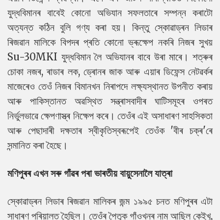
যুদ্ধবিমানৰ বাবেই কোনো অভিযান সফলতাৰে সম্পন্ন কৰাটো
অত্যন্ত কঠিন বুলি গণ্য কৰা হয়। কিন্তু স্কোৱাড্ৰন লিডাৰ
ৰিজৱান মালিকে বিপদৰ প্ৰতি কোনো ভ্ৰূক্ষেপ নকৰি নিজৰ সুখয়
Su-30MKI যুদ্ধবিমান লৈ অভিযানৰ বাবে উৰা মাৰে। শত্ৰুৰ
চোকা নজৰ, ৰাডাৰ লক, ড্ৰোনৰ জাক আৰু এয়াৰ ডিফেন্স নেটৱৰ্কৰ
মাজেৰেও তেওঁ নিজৰ বিমানখন নিৰাপদে লক্ষ্যস্থানত উপনীত কৰায়
আৰু পাকিস্তানত অৱস্থিত সন্ত্ৰাসবাদীৰ ঘাটিসমূহৰ ওপৰত
নিৰ্ভুলভাৱে ক্ষেপণাস্ত্ৰ নিক্ষেপ কৰে। তেওঁৰ এই অসাধাৰণ সাহসিকতা
আৰু পেছাদাৰী দক্ষতাৰ স্বীকৃতিস্বৰূপেই তেওঁক 'বীৰ চক্ৰ'ৰে
সন্মানিত কৰা হৈছে।
মণিপুৰৰ এখন সৰু গাঁৱৰ পৰা ভাৰতীয় বায়ুসেনালৈ যাত্ৰা
স্কোৱাড্ৰন লিডাৰ ৰিজৱান মালিকৰ জন্ম ১৯৯৫ চনত মণিপুৰৰ এটা
সাধাৰণ পৰিয়ালত হৈছিল। তেওঁৰ পৈতৃক গাঁওখনৰ নাম আছিল কেইখু,