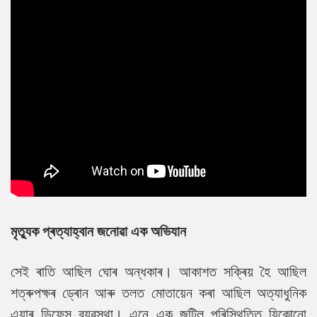
মৃত্যুক প্ৰত্যাহ্বান জনোৱা এক অভিযান
সেই ৰাতি আছিল ঘোৰ অন্ধকাৰ। আকাশত সক্ৰিয় হৈ আছিল
শত্ৰুপক্ষৰ ড্ৰোন আৰু তলত মোতায়েন কৰা আছিল অত্যাধুনিক
এয়াৰ ডিফেন্স ব্যৱস্থা। এনে এক জটিল পৰিস্থিতিত যিকোনো