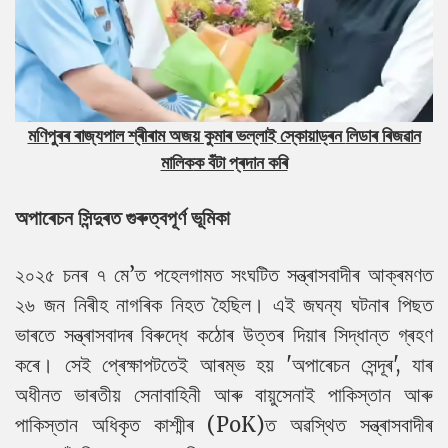
মণিপুৰৰ ৰাজ্যপাল শ্ৰীৰাম অজয় ​​কুমাৰ ভল্লাই
স্কোয়াড্ৰন
লিডাৰ
ৰিজৱান
মালিক
ক বঁটা প্ৰদান কৰি
অপাৰেচন সিন্দুৰত গুৰুত্বপূৰ্ণ ভূমিকা
২০২৫ চনৰ ৭ মে’ত পহেলগামত সংঘটিত সন্ত্ৰাসবাদীৰ আক্ৰমণত
২৬ জন নিৰীহ নাগৰিক নিহত হৈছিল। এই জঘন্য ঘটনাৰ পিছত
ভাৰতে সন্ত্ৰাসবাদৰ বিৰুদ্ধে কঠোৰ উত্তৰ দিয়াৰ সিদ্ধান্ত গ্ৰহণ
কৰে। সেই প্ৰেক্ষাপটতেই আৰম্ভ হয় 'অপাৰেচন সেন্দূৰ', যাৰ
অধীনত ভাৰতীয় সেনাবাহিনী আৰু বায়ুসেনাই পাকিস্তান আৰু
পাকিস্তান অধিকৃত কাশ্মীৰ (PoK)ত অৱস্থিত সন্ত্ৰাসবাদীৰ