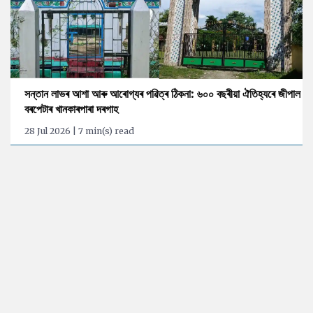
সন্তান লাভৰ আশা আৰু আৰোগ্যৰ পৱিত্ৰ ঠিকনা: ৬০০ বছৰীয়া ঐতিহ্যৰে জীপাল
বৰপেটাৰ খানকাৰপাৰা দৰগাহ
28 Jul 2026 | 7 min(s) read