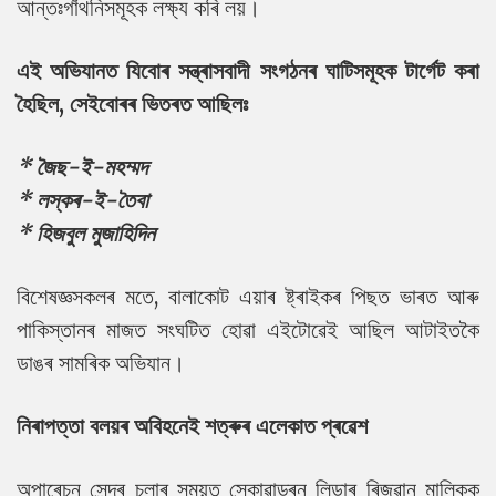
আন্তঃগাঁথনিসমূহক লক্ষ্য কৰি লয়।
এই অভিযানত যিবোৰ সন্ত্ৰাসবাদী সংগঠনৰ ঘাটিসমূহক টাৰ্গেট কৰা
হৈছিল, সেইবোৰৰ ভিতৰত আছিলঃ
* জৈছ-ই-মহম্মদ
* লস্কৰ-ই-তৈবা
* হিজবুল মুজাহিদিন
বিশেষজ্ঞসকলৰ মতে, বালাকোট এয়াৰ ষ্ট্ৰাইকৰ পিছত ভাৰত আৰু
পাকিস্তানৰ মাজত সংঘটিত হোৱা এইটোৱেই আছিল আটাইতকৈ
ডাঙৰ সামৰিক অভিযান।
নিৰাপত্তা বলয়ৰ অবিহনেই শত্ৰুৰ এলেকাত প্ৰৱেশ
অপাৰেচন সেন্দূৰ চলাৰ সময়ত স্কোৱাড্ৰন লিডাৰ ৰিজৱান মালিকক