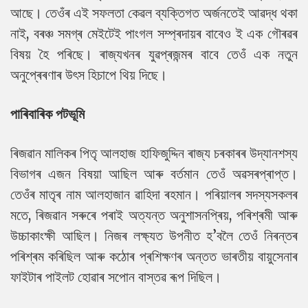
আছে। তেওঁৰ এই সফলতা কেৱল ব্যক্তিগত অৰ্জনতেই আৱদ্ধ থকা
নাই, বৰঞ্চ সমগ্ৰ মেইটেই পাংগল সম্প্ৰদায়ৰ বাবেও ই এক গৌৰৱৰ
বিষয় হৈ পৰিছে। ৰাজ্যখনৰ যুৱপ্ৰজন্মৰ বাবে তেওঁ এক নতুন
অনুপ্ৰেৰণাৰ উৎস হিচাপে থিয় দিছে।
পাৰিবাৰিক পটভূমি
ৰিজৱান মালিকৰ পিতৃ আলহাজ হাফিজুদ্দিন ৰাজ্য চৰকাৰৰ উদ্যানশস্য
বিভাগৰ এজন বিষয়া আছিল আৰু বৰ্তমান তেওঁ অৱসৰপ্ৰাপ্ত।
তেওঁৰ মাতৃৰ নাম আলহাজান ৱাহিদা ৰহমান। পৰিয়ালৰ সদস্যসকলৰ
মতে, ৰিজৱান সৰুৰে পৰাই অত্যন্ত অনুশাসনপ্ৰিয়, পৰিশ্ৰমী আৰু
উচ্চাকাংক্ষী আছিল। নিজৰ লক্ষ্যত উপনীত হ’বলৈ তেওঁ নিৰন্তৰ
পৰিশ্ৰম কৰিছিল আৰু কঠোৰ প্ৰশিক্ষণৰ অন্তত ভাৰতীয় বায়ুসেনাৰ
ফাইটাৰ পাইলট হোৱাৰ সপোন বাস্তৱ ৰূপ দিছিল।