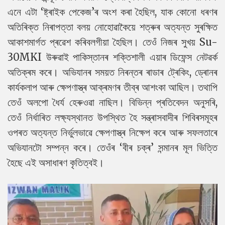
এনে এটা ‘ষ্ট্ৰাইক পেকেজ’ৰ অংশ কৰা হৈছিল, যাক কোনো ধৰণৰ
অতিৰিক্ত নিৰাপত্তা বলয় নোহোৱাকৈয়ে শত্ৰুৰ অত্যন্ত সুৰক্ষিত
আকাশমাৰ্গত প্ৰৱেশ কৰিবলগীয়া হৈছিল। তেওঁ নিজৰ সুখয় Su-
30MKI উৰুৱাই পাকিস্তানৰ শক্তিশালী এয়াৰ ডিফেন্স নেটৱৰ্ক
অতিক্ৰম কৰে। অভিযানৰ সময়ত নিৰন্তৰ ৰাডাৰ ট্ৰেকিং, ড্ৰোনৰ
কাৰ্যকলাপ আৰু ক্ষেপণাস্ত্ৰ আক্ৰমণৰ তীব্ৰ আশংকা আছিল। তথাপি
তেওঁ অলপো ধৈৰ্য হেৰুওৱা নাছিল। বিভিন্ন প্ৰতিবেদন অনুসৰি,
তেওঁ নিৰ্ধাৰিত লক্ষ্যস্থানত উপস্থিত হৈ সন্ত্ৰাসবাদীৰ শিবিৰসমূহৰ
ওপৰত অত্যন্ত নিৰ্ভুলভাৱে ক্ষেপণাস্ত্ৰ নিক্ষেপ কৰে আৰু সফলতাৰে
অভিযানটো সম্পন্ন কৰে। তেওঁৰ ‘বীৰ চক্ৰ’ সন্মানৰ মূল ভিত্তি
হৈছে এই অসাধাৰণ কৃতিত্বই।