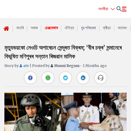
অসমীয়া
বাতৰি
সমাজ
চেঞ্জমেকাৰ
ঐতিহ্য
যুৱ পৰিক্ৰমা
ক্ৰীড়া
মতামত
মৃত্যুভয়কো নেওচি অপাৰেচন সেন্দূৰত বিক্ৰম; ‘বীৰ চক্ৰ’ সন্মানেৰে
বিভূষিত মণিপুৰৰ সন্তান ৰিজৱান মালিক
Story by
atv
| Posted by
Munni Begum
• 1 Months ago