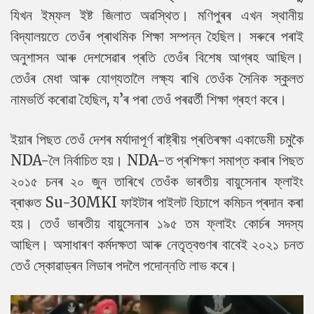
যিখন ইম্ফল ইষ্ট জিলাত অৱস্থিত। মণিপুৰৰ এখন স্থানীয়
বিদ্যালয়তে তেওঁৰ প্ৰাথমিক শিক্ষা সম্পন্ন হৈছিল। সৰুৰে পৰাই
অনুশাসন আৰু দেশসেৱাৰ প্ৰতি তেওঁৰ বিশেষ আগ্ৰহ আছিল।
তেওঁৰ মেধা আৰু যোগ্যতালৈ লক্ষ্য ৰাখি তেওঁক সৈনিক স্কুলত
নামভৰ্তি কৰোৱা হৈছিল, য’ৰ পৰা তেওঁ পৰৱৰ্তী শিক্ষা গ্ৰহণ কৰে।
ইয়াৰ পিছত তেওঁ দেশৰ মৰ্যাদাপূৰ্ণ ৰাষ্ট্ৰীয় প্ৰতিৰক্ষা একাডেমী চমুকৈ
NDA-লৈ নিৰ্বাচিত হয়। NDA-ত প্ৰশিক্ষণ সমাপ্ত কৰাৰ পিছত
২০১৫ চনৰ ২০ জুন তাৰিখে তেওঁক ভাৰতীয় বায়ুসেনাৰ ফ্লাইং
ব্ৰাঞ্চত Su-30MKI ফাইটাৰ পাইলট হিচাপে কমিচন প্ৰদান কৰা
হয়। তেওঁ ভাৰতীয় বায়ুসেনাৰ ১৯৫ তম ফ্লাইং কোৰ্চৰ সদস্য
আছিল। অসাধাৰণ কৰ্মদক্ষতা আৰু নেতৃত্বগুণৰ বাবেই ২০২১ চনত
তেওঁ স্কোৱাড্ৰন লিডাৰ পদলৈ পদোন্নতি লাভ কৰে।