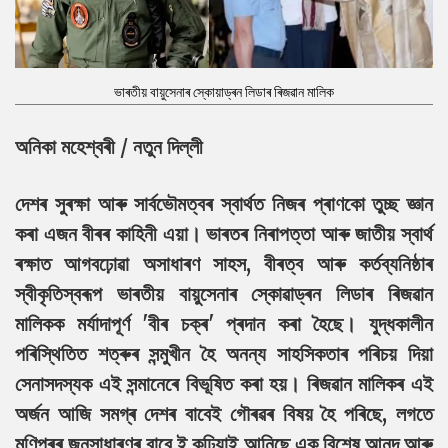
ভাৰতীয় বায়ুসেনাৰ স্কোয়াড্ৰন লিডাৰ ৰিজৱান মালিক
অনিকা মহেশ্বৰী / নতুন দিল্লী
দেশৰ সুৰক্ষা আৰু সাৰ্বভৌমত্বৰ স্বাৰ্থত নিজৰ প্ৰাণকো তুচ্ছ জ্ঞান
কৰা এজন বীৰৰ কাহিনী এয়া। ভাৰতৰ নিৰাপত্তা আৰু জাতীয় স্বাৰ্থ
ৰক্ষাত আগবঢ়োৱা অসাধাৰণ সাহস, বীৰত্ব আৰু কৰ্তব্যনিষ্ঠাৰ
স্বীকৃতিস্বৰূপ ভাৰতীয় বায়ুসেনাৰ স্কোৱাড্ৰন লিডাৰ ৰিজৱান
মালিকক মৰ্যাদাপূৰ্ণ 'বীৰ চক্ৰ' প্ৰদান কৰা হৈছে। যুদ্ধকালীন
পৰিস্থিতিত শত্ৰুৰ সন্মুখীন হৈ অনন্য সাহসিকতাৰ পৰিচয় দিয়া
সেনাসদস্যক এই সন্মানেৰে বিভূষিত কৰা হয়। ৰিজৱান মালিকৰ এই
অৰ্জন আজি সমগ্ৰ দেশৰ বাবেই গৌৰৱৰ বিষয় হৈ পৰিছে, লগতে
মণিপুৰৰ জনসাধাৰণৰ বাবে ই কঢ়িয়াই আনিছে এক বিশেষ আনন্দ আৰু