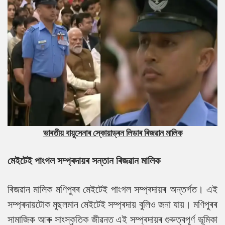
ভাৰতীয় বায়ুসেনাৰ স্কোয়াড্ৰন
লিডাৰ
ৰিজৱান মালিক
মেইটেই পাংগল সম্প্ৰদায়ৰ সন্তান ৰিজৱান মালিক
ৰিজৱান মালিক মণিপুৰৰ মেইটেই পাংগল সম্প্ৰদায়ৰ অন্তৰ্গত। এই
সম্প্ৰদায়টোক মুছলমান মেইটেই সম্প্ৰদায় বুলিও জনা যায়। মণিপুৰৰ
সামাজিক আৰু সাংস্কৃতিক জীৱনত এই সম্প্ৰদায়ৰ গুৰুত্বপূৰ্ণ ভূমিকা