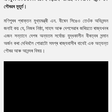
গৌৰৱৰ মুহূৰ্ত।
মণিপুৰৰ প্ৰাক্তন মুখ্যমন্ত্ৰী এন. বীৰেন সিঙেও তেওঁক অভিনন্দন
জনাই কয় যে, নিজৰ নিষ্ঠা, সাহস আৰু দেশসেৱাৰ জৰিয়তে ৰাজ্যখনৰ
এজন সন্তানে দেশৰ অন্যতম সৰ্বোচ্চ যুদ্ধকালীন বীৰত্বৰ সন্মান
অৰ্জন কৰা দেখিবলৈ পোৱাটো সমগ্ৰ ৰাজ্যবাসীৰ বাবেই এক অত্যন্ত
গৌৰৱ আৰু আনন্দৰ বিষয়।