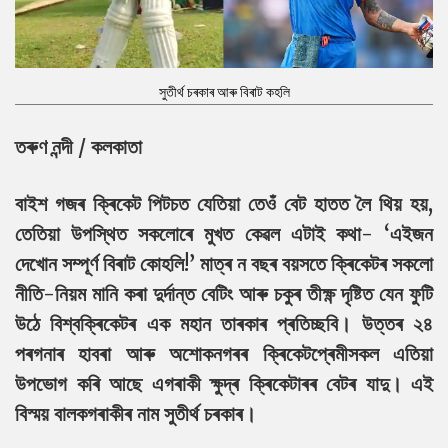
সুতীৰ্থ চৰকাৰ আৰু বিৰাট কহলি
তৰুণ নন্দী / কলকাতা
বাইশ গজৰ ক্ৰিকেট পিটচত যেতিয়া তেওঁ বেট হাতত লৈ থিয় হয়,
তেতিয়া উপস্থিত সকলোৰে মুখত কেৱল এটাই কথা- ‘এইজন
দেখোন সম্পূৰ্ণ বিৰাট কোহলি!’ মাত্ৰ ন বছৰ বয়সতে ক্ৰিকেটৰ সকলো
নীতি-নিয়ম মানি কৰা দুৰ্দান্ত বেটিং আৰু চকুৰ তীক্ষ্ণ দৃষ্টিত যেন ফুটি
উঠে বিশ্বক্ৰিকেটৰ এক মহান তাৰকাৰ প্ৰতিচ্ছবি। উত্তৰ ২৪
পৰগনাৰ হাবৰা আৰু অশোকনগৰৰ ক্ৰিকেটপ্ৰেমীসকল এতিয়া
উপভোগ কৰি আছে এগৰাকী ক্ষুদ্ৰ ক্ৰিকেটাৰৰ বেটৰ যাদু। এই
বিস্ময় বালকগৰাকীৰ নাম সুতীৰ্থ চৰকাৰ।