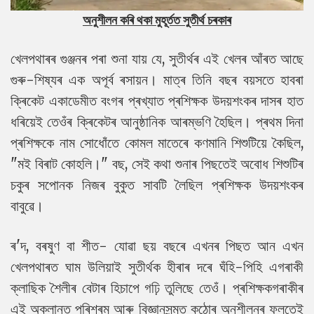
অনুশীলন কৰি থকা মুহূৰ্তত সুতীৰ্থ চৰকাৰ
খেলপথাৰৰ গুঞ্জনৰ পৰা শুনা যায় যে, সুতীৰ্থৰ এই খেলৰ আঁৰত আছে
গুৰু-শিষ্যৰ এক অপূৰ্ব ৰসায়ন। মাত্ৰ তিনি বছৰ বয়সতে হাবৰা
ক্ৰিকেট একাডেমীত বংগৰ প্ৰখ্যাত প্ৰশিক্ষক উদয়শংকৰ দাসৰ হাত
ধৰিয়েই তেওঁৰ ক্ৰিকেটৰ আনুষ্ঠানিক আৰম্ভণি হৈছিল। প্ৰথম দিনা
প্ৰশিক্ষকে নাম সোধোঁতে কোমল মাতেৰে কণমানি শিশুটিয়ে কৈছিল,
"মই বিৰাট কোহলি।" বছ, সেই কথা শুনাৰ পিছতেই অবোধ শিশুটিৰ
চকুৰ সপোনক নিজৰ বুকুত সাবটি লৈছিল প্ৰশিক্ষক উদয়শংকৰ
বাবুৱে।
ৰ'দ, বৰষুণ বা শীত- যোৱা ছয় বছৰে এখনৰ পিছত আন এখন
খেলপথাৰত ঘাম উলিয়াই সুতীৰ্থক হীৰাৰ দৰে ঘঁহি-পিহি এগৰাকী
ক্লাছিক শৈলীৰ বেটাৰ হিচাপে গঢ়ি তুলিছে তেওঁ। প্ৰশিক্ষকগৰাকীৰ
এই অক্লান্ত পৰিশ্ৰম আৰু বিজ্ঞানসন্মত কঠোৰ অনুশীলনৰ ফলতেই