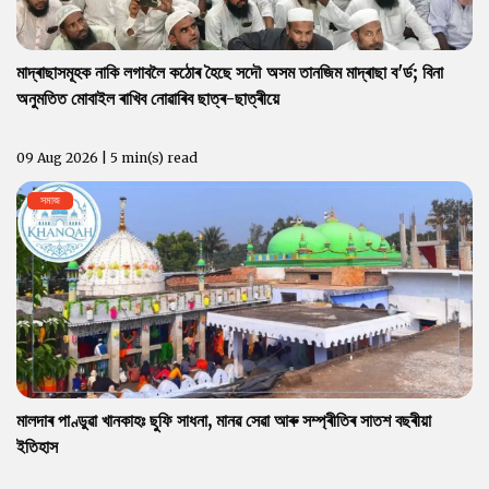
মাদ্ৰাছাসমূহক নাকি লগাবলৈ কঠোৰ হৈছে সদৌ অসম তানজিম মাদ্ৰাছা ব'ৰ্ড; বিনা
অনুমতিত মোবাইল ৰাখিব নোৱাৰিব ছাত্ৰ-ছাত্ৰীয়ে
09 Aug 2026 | 5 min(s) read
সমাজ
মালদাৰ পাণ্ডুৱা খানকাহঃ ছুফি সাধনা, মানৱ সেৱা আৰু সম্প্ৰীতিৰ সাতশ বছৰীয়া
ইতিহাস