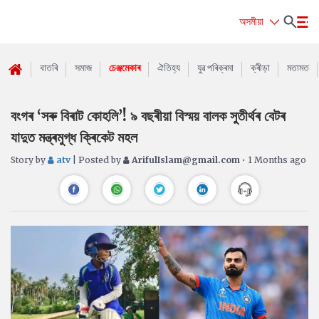
অসমীয়া
বাতৰি
সমাজ
চেঞ্জমেকাৰ
ঐতিহ্য
যুৱ পৰিক্ৰমা
ক্ৰীড়া
মতামত
বংগৰ ‘সৰু বিৰাট কোহলি’! ৯ বছৰীয়া বিস্ময় বালক সুতীৰ্থৰ বেটৰ
যাদুত মন্ত্ৰমুগ্ধ ক্ৰিকেট মহল
Story by
atv
| Posted by
ArifulIslam@gmail.com
• 1 Months ago