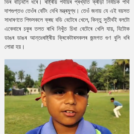
ভিৰ বাঢ়িবলৈ ধৰে। ৰাষ্ট্ৰীয় পৰ্যায়ৰ প্ৰখ্যাত ক্ৰীড়া নিৰ্বাচক পাৰ্থ
দাশগুপ্তও তেওঁৰ বেটিং দেখি মন্ত্ৰমুগ্ধ। তেওঁ জনায় যে এই বয়সত
সাধাৰণতে শিশুসকলে ক্ৰছ বডি বেটেৰে খেলে, কিন্তু সুতীৰ্থই বলটো
একেবাৰে চকুৰ তলত ৰাখি নিখুঁত চিধা বেটেৰে খেলি যায়, যিটোক
ডাঙৰ ডাঙৰ আন্তঃৰাষ্ট্ৰীয় ক্ৰিকেটাৰসকলৰ জন্মগত গুণ বুলি ধৰি
লোৱা হয়।