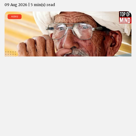
09 Aug 2026 | 5 min(s) read
মতামত
ভাৰতৰ অৱসৰ জীৱনৰ নতুন অংক: জীৱন শেষ হোৱাৰ আগতেই ধন শেষ হোৱাৰ ভয়
09 Aug 2026 | 10 min(s) read
ঐতিহ্য