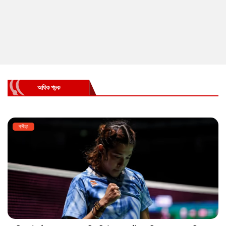
অধিক পঢ়ক
ক্ৰীড়া