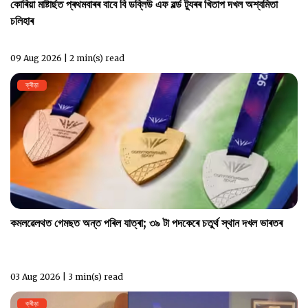
কোৰিয়া মাষ্টাৰ্ছত প্ৰথমবাৰৰ বাবে বি ডব্লিউ এফ ৱৰ্ল্ড ট্যুৰৰ খিতাপ দখল অশ্বমিতা
চলিহাৰ
09 Aug 2026 | 2 min(s) read
ক্ৰীড়া
কমলৱেলথত গেমছত অন্ত পৰিল যাত্ৰা; ৩৯ টা পদকেৰে চতুৰ্থ স্থান দখল ভাৰতৰ
03 Aug 2026 | 3 min(s) read
ক্ৰীড়া