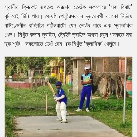
স্থানীয় ক্ৰিকেট জগতত অৱশ্যে তেওঁক সকলোৱে ‘সৰু বিৰাট’
বুলিয়েই চিনি পায়। জ্যেষ্ঠ খেলুৱৈসকলৰ দ্ৰুতবেগী বলকো নিৰ্ভয়ে
বাউণ্ডেৰীৰ বাহিৰলৈ পঠিওৱাটো যেন তেওঁৰ বাবে এক স্বাভাৱিক
খেল। নিখুঁত কভাৰ ড্ৰাইভ, ষ্ট্ৰেইট ড্ৰাইভ অথবা চকুৰ পলকতে মৰা
হুক শ্বট- সকলোতে তেওঁ যেন এক নিখুঁত ‘ক্লাছিক’ খেলুৱৈ।