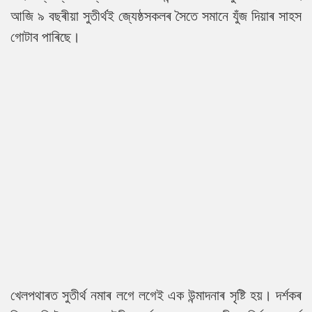
আজি ৯ বছৰীয়া সুতীৰ্থই জ্যেষ্ঠসকলৰ সৈতে সমানে যুঁজ দিয়াৰ সাহস
গোটাব পাৰিছে।
খেলপথাৰত সুতীৰ্থ নমাৰ লগে লগেই এক উন্মাদনাৰ সৃষ্টি হয়। দৰ্শকৰ