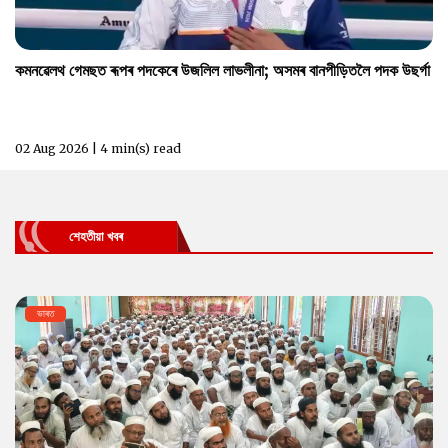
কমনৱেলথ গেমছত ৰূপৰ পদকেৰে উজলিল লাভলীনা; অসমৰ বানপীড়িতলৈ পদক উছৰ্গা
02 Aug 2026 | 4 min(s) read
শেহতীয়া খবৰ
ভাৰত