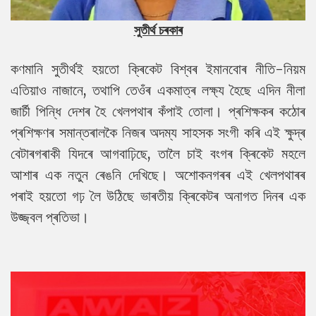
সুতীৰ্থ চৰকাৰ
কণমানি সুতীৰ্থই হয়তো ক্ৰিকেট বিশ্বৰ ইমানবোৰ নীতি-নিয়ম
এতিয়াও নাজানে, তথাপি তেওঁৰ একমাত্ৰ লক্ষ্য হৈছে এদিন নীলা
জাৰ্চী পিন্ধি দেশৰ হৈ খেলপথাৰ কঁপাই তোলা। প্ৰশিক্ষকৰ কঠোৰ
প্ৰশিক্ষণৰ সমান্তৰালকৈ নিজৰ অদম্য সাহসক সংগী কৰি এই ক্ষুদ্ৰ
বেটাৰগৰাকী যিদৰে আগবাঢ়িছে, তালৈ চাই বংগৰ ক্ৰিকেট মহলে
আশাৰ এক নতুন ৰেঙনি দেখিছে। অশোকনগৰৰ এই খেলপথাৰৰ
পৰাই হয়তো গঢ় লৈ উঠিছে ভাৰতীয় ক্ৰিকেটৰ অনাগত দিনৰ এক
উজ্জ্বল প্ৰতিভা।