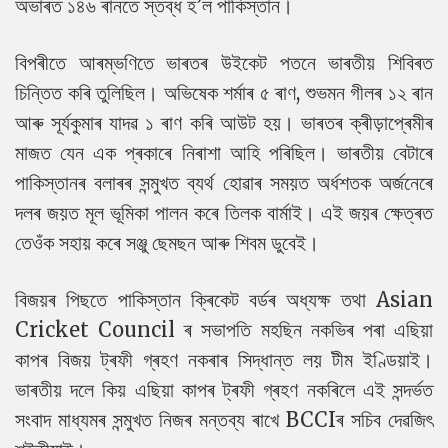
অভাৰত ১৪৬ ৰানতে স্তব্ধ হ’ল পাকিস্তান।
বিপৰীতে আৰম্ভণিতে ভাৰতৰ উইকেট পতনে ভাৰতীয় শিবিৰত
চিন্তিত কৰি তুলিছিল। অভিষেক শৰ্মাৰ ৫ ৰাণ, শুভমন গীলৰ ১২ ৰান
আৰু সূৰ্যকুমাৰ যাদৱ ১ ৰাণ কৰি আউট হয়। ভাৰতৰ ক্ৰীড়াপ্ৰেমীৰ
মাজত যেন এক প্ৰকাৰে নিৰাশা আহি পৰিছিল। ভাৰতীয় বেটাৰে
পাকিস্তানৰ বলাৰৰ সন্মুখত ব্যৰ্থ হোৱাৰ সময়ত অৰ্ধশতক অৰ্জনেৰে
দলৰ জয়ত মূল ভূমিকা পালন কৰে তিলক বাৰ্মাই। এই জয়ৰ ক্ষেত্ৰত
তেওঁক সহায় কৰে সঞ্জু ছেমছন আৰু শিবম ডুবেই।
বিজয়ৰ পিছতে পাকিস্তান ক্ৰিকেট বৰ্ডৰ অধ্যক্ষ তথা Asian
Cricket Council ৰ সভাপতি মহছিন নকভিৰ পৰা এছিয়া
কাপৰ বিজয় ট্ৰফী গ্ৰহণ নকৰাৰ সিদ্ধান্ত লয় টীম ইণ্ডিয়াই।
ভাৰতীয় দলে কিয় এছিয়া কাপৰ ট্ৰফী গ্ৰহণ নকৰিলে এই সন্দৰ্ভত
সংবাদ মাধ্যমৰ সন্মুখত নিজৰ মন্তব্য ৰাখে BCCIৰ সচিব দেৱজিৎ