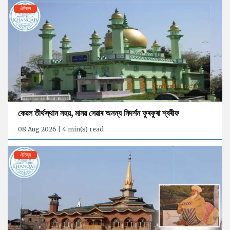
ঐতিহ্য
কেৱল তীৰ্থস্থান নহয়, মানৱ সেৱাৰ অনন্য নিদৰ্শন ফুৰফুৰা শ্বৰীফ
08 Aug 2026 | 4 min(s) read
ঐতিহ্য