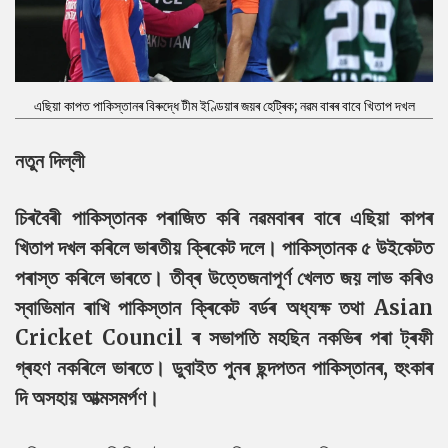
এছিয়া কাপত পাকিস্তানৰ বিৰুদ্ধে টীম ইণ্ডিয়াৰ জয়ৰ হেট্ৰিক; নৱম বাৰৰ বাবে খিতাপ দখল
নতুন দিল্লী
চিৰবৈৰী পাকিস্তানক পৰাজিত কৰি নৱমবাৰৰ বাৰে এছিয়া কাপৰ
খিতাপ দখল কৰিলে ভাৰতীয় ক্ৰিকেট দলে। পাকিস্তানক ৫ উইকেটত
পৰাস্ত কৰিলে ভাৰতে। তীব্ৰ উত্তেজনাপূৰ্ণ খেলত জয় লাভ কৰিও
স্বাভিমান ৰাখি পাকিস্তান ক্ৰিকেট বৰ্ডৰ অধ্যক্ষ তথা Asian
Cricket Council ৰ সভাপতি মহছিন নকভিৰ পৰা ট্ৰফী
গ্ৰহণ নকৰিলে ভাৰতে। ডুবাইত পুনৰ ছন্দপতন পাকিস্তানৰ, হুংকাৰ
দি অসহায় আত্মসমৰ্পণ।