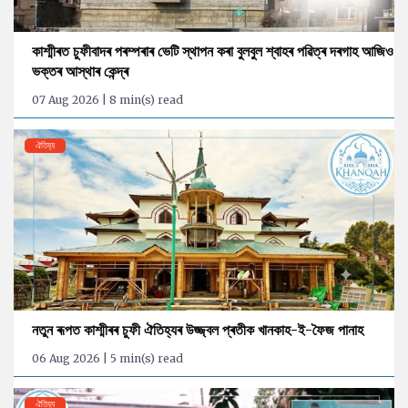
কাশ্মীৰত চুফীবাদৰ পৰম্পৰাৰ ভেটি স্থাপন কৰা বুলবুল শ্বাহৰ পৱিত্ৰ দৰগাহ আজিও
ভক্তৰ আস্থাৰ কেন্দ্ৰ
07 Aug 2026 | 8 min(s) read
ঐতিহ্য
নতুন ৰূপত কাশ্মীৰৰ চুফী ঐতিহ্যৰ উজ্জ্বল প্ৰতীক খানকাহ-ই-ফৈজ পানাহ
06 Aug 2026 | 5 min(s) read
ঐতিহ্য