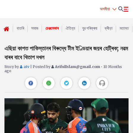
অসমীয়া
বাতৰি
সমাজ
চেঞ্জমেকাৰ
ঐতিহ্য
যুৱ পৰিক্ৰমা
ক্ৰীড়া
মতামত
এছিয়া কাপত পাকিস্তানৰ বিৰুদ্ধে টীম ইণ্ডিয়াৰ জয়ৰ হেট্ৰিক; নৱম
বাৰৰ বাবে খিতাপ দখল
Story by
atv
| Posted by
ArifulIslam@gmail.com
• 10 Months
ago