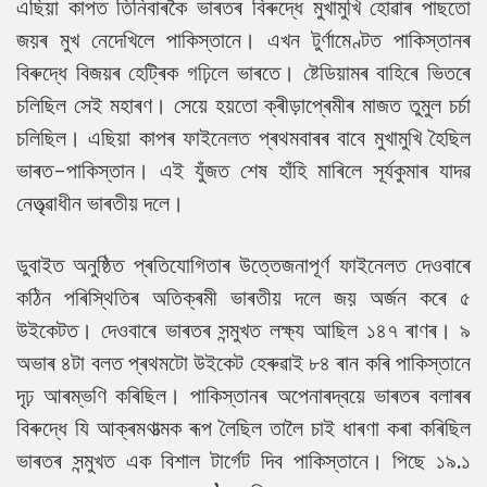
এছিয়া কাপত তিনিবাৰকৈ ভাৰতৰ বিৰুদ্ধে মুখামুখি হোৱাৰ পাছতো
জয়ৰ মুখ নেদেখিলে পাকিস্তানে। এখন টুৰ্ণামেণ্টত পাকিস্তানৰ
বিৰুদ্ধে বিজয়ৰ হেট্ৰিক গঢ়িলে ভাৰতে। ষ্টেডিয়ামৰ বাহিৰে ভিতৰে
চলিছিল সেই মহাৰণ। সেয়ে হয়তো ক্ৰীড়াপ্ৰেমীৰ মাজত তুমুল চৰ্চা
চলিছিল। এছিয়া কাপৰ ফাইনেলত প্ৰথমবাৰৰ বাবে মুখামুখি হৈছিল
ভাৰত-পাকিস্তান। এই যুঁজত শেষ হাঁহি মাৰিলে সূৰ্যকুমাৰ যাদৱ
নেতৃত্ৱাধীন ভাৰতীয় দলে।
ডুবাইত অনুষ্ঠিত প্ৰতিযোগিতাৰ উত্তেজনাপূৰ্ণ ফাইনেলত দেওবাৰে
কঠিন পৰিস্থিতিৰ অতিক্ৰমী ভাৰতীয় দলে জয় অৰ্জন কৰে ৫
উইকেটত। দেওবাৰে ভাৰতৰ সন্মুখত লক্ষ্য আছিল ১৪৭ ৰাণৰ। ৯
অভাৰ ৪টা বলত প্ৰথমটো উইকেট হেৰুৱাই ৮৪ ৰান কৰি পাকিস্তানে
দৃঢ় আৰম্ভণি কৰিছিল। পাকিস্তানৰ অপেনাৰদ্বয়ে ভাৰতৰ বলাৰৰ
বিৰুদ্ধে যি আক্ৰমণাত্মক ৰূপ লৈছিল তালৈ চাই ধাৰণা কৰা কৰিছিল
ভাৰতৰ সন্মুখত এক বিশাল টাৰ্গেট দিব পাকিস্তানে। পিছে ১৯.১