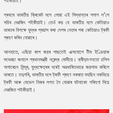
শইকীয়াই।
প্ৰথমে ভাৰতীয় ক্ৰিকেট দলে লোৱা এই সিদ্ধান্তৰ শলাগ ল’লে
সচিব দেৱজিৎ শইকীয়াই। তেওঁ কয় যে ভাৰতীয় দলে কেতিয়াও
ভাৰতৰ বিপক্ষে যুদ্ধৰ প্ৰয়াস কৰা দেশৰ নেতাৰ পৰা কেতিয়াও ট্ৰফী
গ্ৰহণ কৰিব নোৱাৰে।
আনহাতে, এছিয়া কাপ জয়ৰ পাছতেই এক্সযোগে টীম ইণ্ডিয়াক
শুভেচ্ছা জনালে প্ৰধানমন্ত্ৰী নৰেন্দ্ৰ মোদীয়ে। ক্ৰীড়াংগনতো চলিল
অপাৰেচন সিন্দূৰ, যুদ্ধক্ষেত্ৰৰ দৰেই অৱধাৰিতভাৱে জয়লাভ কৰিলে
ভাৰতে। তদুপৰি, ভাৰতীয় দলে ট্ৰফী গ্ৰহণ নকৰাত মহছিন নকভিয়ে
ট্ৰফী আৰু মেডেল নিজৰ লগত লৈ যোৱাৰ ঘটনাকো গৰিহণা দিয়ে
দেৱজিত শইকীয়াই।