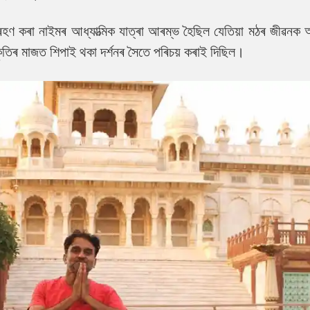
গ্ৰহণ কৰা নাইমৰ আধ্যাত্মিক যাত্ৰা আৰম্ভ হৈছিল যেতিয়া মঠৰ জীৱনক
কৃতিৰ মাজত শিপাই থকা দৰ্শনৰ সৈতে পৰিচয় কৰাই দিছিল।