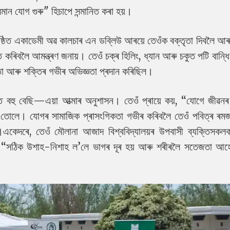
ান যোগ গুৰু" হিচাপে সন্মানিত কৰা হয়।
ঠিত একাডেমী অৱ কালচাৰ এন ডব্লিউ আৰয়ে তেওঁক বক্তৃতা দিবলৈ আৰু
ত কৰিবলৈ আমন্ত্ৰণ জনায়। তেওঁ চক্ৰ হিলিং, ধ্যান আৰু চকুত পটি বান্
্ৰতা আৰু শক্তিৰ গভীৰ অভিজ্ঞতা প্ৰদান কৰিছিল।
াত বহু বেছি—এয়া আত্মাৰ অনুশাসন। তেওঁ প্ৰায়ে কয়, “যোগে জীৱনৰ
 তোলে। যোগৰ সামাজিক প্ৰাসংগিকতা গভীৰ কৰিবলৈ তেওঁ পবিত্ৰ ৰম
।
একেদৰে, তেওঁ মৌলানা আজাদ বিশ্ববিদ্যালয়ৰ উপবাসী ব্যক্তিসকল
িল, “সঠিক উশাহ-নিশাহ ল’লে ভাগৰ দূৰ হয় আৰু শৰীৰলৈ সতেজতা আ