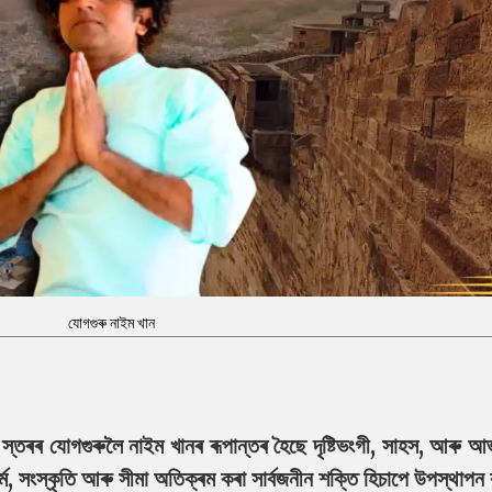
যোগগুৰু নাইম খান
্তৰৰ যোগগুৰুলৈ নাইম খানৰ ৰূপান্তৰ হৈছে দৃষ্টিভংগী, সাহস, আৰু আভ
ম, সংস্কৃতি আৰু সীমা অতিক্ৰম কৰা সাৰ্বজনীন শক্তি হিচাপে উপস্থাপ