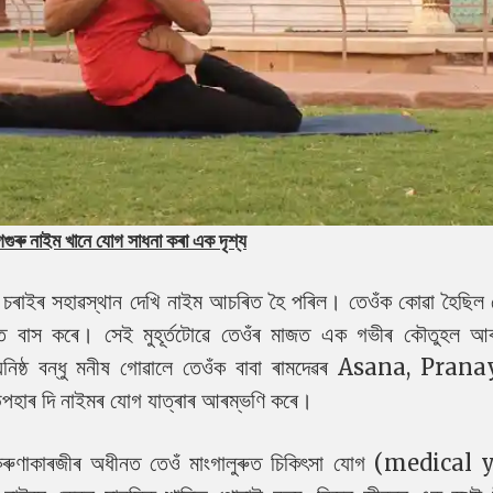
গুৰু নাইম খানে যোগ সাধনা কৰা এক দৃশ্য
টিকি, চৰাইৰ সহাৱস্থান দেখি নাইম আচৰিত হৈ পৰিল। তেওঁক কোৱা হৈছিল
ভাৱত বাস কৰে। সেই মুহূৰ্তটোৱে তেওঁৰ মাজত এক গভীৰ কৌতুহল আ
িষ্ঠ বন্ধু মনীষ গোৱালে তেওঁক বাবা ৰামদেৱৰ Asana, Pra
ৰ দি নাইমৰ যোগ যাত্ৰাৰ আৰম্ভণি কৰে।
ৰু কৰুণাকাৰজীৰ অধীনত তেওঁ মাংগালুৰুত চিকিৎসা যোগ (medica