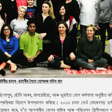
ষ্ট্ৰীয় ছাত্ৰ-ছাত্ৰীৰ সৈতে যোগগুৰু নাইম খান
ড, ছিংগাপুৰ, ছৌদি আৰব, মালয়েছিয়া, আৰু ডুবাইত যোগ কৰ্মশালা অনুষ্ঠিত 
ক প্ৰক্ৰিয়া হিচাপে উপস্থাপন কৰিছে।
২০১৩ চনত তেওঁ মেহৰনগড় দুৰ্
য়োজন কৰে, য’ত আগশাৰীৰ যোগৰ মাষ্টাৰ আৰু পৰিবেশন শিল্পীসকলে 