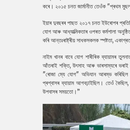
কৰে। ২০১৫ চনত জাৰ্মানীত তেওঁক "প্ৰথম মুছলম
ইয়াৰ দুবছৰৰ পাছত ২০১৭ চনত ইউৰোপৰ প্ৰতিষ্
যোগ আৰু আধ্যাত্মিকতাৰ ওপৰত কৰ্মশালা অনুষ্ঠি
কৰি আন্তঃৰাষ্ট্ৰীয় সাধকসকলক স্পষ্টতা, একাগ
নাইম খানৰ বাবে যোগ শাৰীৰিক ব্যায়ামৰ তুলন
আঁতৰাই শক্তি, উৎসাহ আৰু ভাৰসাম্যৰে ভৰাই
"ৰোজা ম্যে যোগ" অভিযান আৰম্ভ কৰিছিল
প্ৰশ্বাসৰ ব্যায়াম আগবঢ়াইছিল। তেওঁ কৈছ
উপবাসৰ সময়তো।”