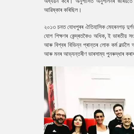
অধ্যয়ন কৰে। অনুশাসিত অনুশীলনৰ জৰিয়তে 
আৱিষ্কাৰ কৰিছিল।
২০১৩ চনত যোধপুৰৰ ঐতিহাসিক মেহৰনগড় দুৰ্গত
যোগ শিক্ষণৰ কেন্দ্ৰতকৈও অধিক, ই ভাৰতীয় স
আৰু বিশ্বৰ বিভিন্ন প্ৰান্তৰ লোক কৰ্ম ৱৰ্ল্ড
আৰু মনৰ আভ্যন্তৰীণ ভাৰসাম্য পুনৰুদ্ধাৰ কৰাৰ 