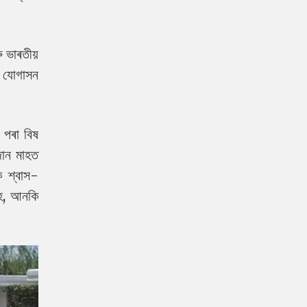
 ভাৰতীয়
ধি যোগাসন
 পৰা বিষ
জান মাহত
ক শ্বাস-
হে, আনকি