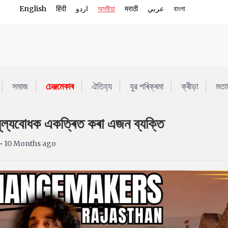
English
हिंदी
اردو
অসমীয়া
मराठी
عربي
বাংলা
সমাজ
চেঞ্জমেকাৰ
ঐতিহ্য
যুৱ পৰিক্ৰমা
ক্ৰীড়া
মতা
মূল্যবোধক একত্ৰিত কৰা এজন ব্যক্তি
• 10 Months ago