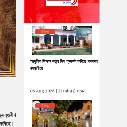
ঐতিহ্য
আধুনিক শিক্ষাৰ নতুন দিশ প্ৰদৰ্শন কৰিছে খানকাহ
ৰহমানীয়ে
05 Aug 2026 | 11 min(s) read
ঐতিহ্য
্যন্তৰীণ
ন কৰিছে।