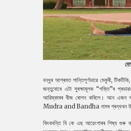
যোগ
বন্ধুৰ আশ্ৰমত শান্তিপূৰ্ণভাৱে মেকুৰী, টিক
জন্তুবোৰে এটা সুৰক্ষামূলক “শক্তি”ৰ প্ৰ
আৱিষ্কাৰৰ বীজ ৰোপন কৰিলে।
আন এজন ঘন
Mudra and Bandha নামৰ গ্ৰন্থখন উপহা
কিংবদন্তি বি কে এছ আয়েংগাৰৰ শিষ্য গু