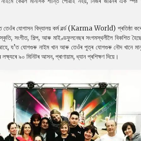
নাইমে কেৱল মানসিক শান্তি পোৱাই নহয়, নিজৰ জীৱনৰ এক স্পষ্ট উ
 তেওঁৰ যোগাসন বিদ্যালয় কৰ্ম ৱৰ্ল্ড (Karma World) প্ৰতিষ্ঠা ক
ংস্কৃতি, সংগীত, শিল্প, আৰু মাইণ্ডফুলনেছৰ সংগমস্থলীলৈ বিকশিত হ
লৈ আহে, য’ত যোগগুৰু নাইম খান আৰু তেওঁৰ পুত্ৰ যোগগুৰু নৌদ খানে মা
লক্ষ্যৰে ৯০ মিনিটৰ আসন, প্ৰাণায়াম, ধ্যান প্ৰশিক্ষণ দিয়ে।