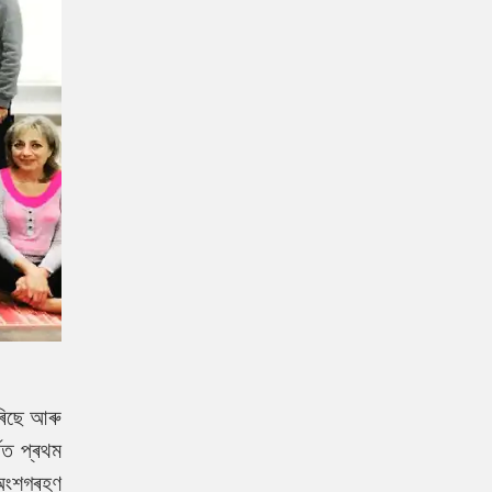
কৰিছে আৰু
গত প্ৰথম
অংশগ্ৰহণ