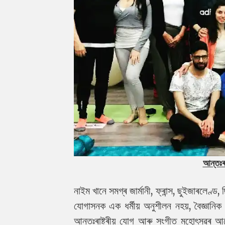
আন্তঃৰা
নাইম খানে সমগ্ৰ জাৰ্মানী, ফ্ৰান্স, ছুইজাৰলেণ্
যোগাসনক এক ধৰ্মীয় অনুশীলন নহয়, বৈজ্ঞানি
আন্তঃৰাষ্ট্ৰীয় যোগ আৰু সংগীত মহোৎসৱৰ আ