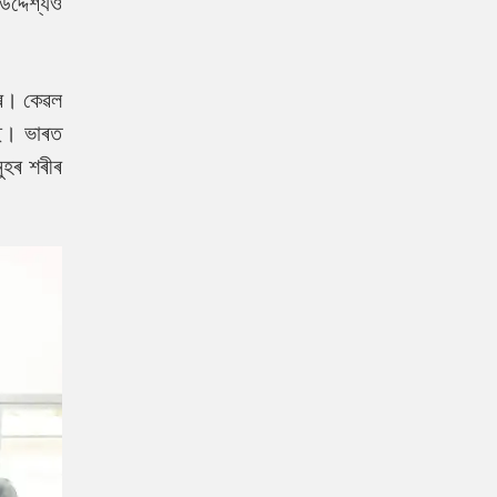
দ্দেশ্যও
ৰে। কেৱল
ৈছে।
ভাৰত
নুহৰ শৰীৰ