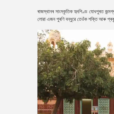
ৰাজস্থানৰ সাংস্কৃতিক হৃদপিণ্ড যোধপুৰত জন্ম
লোৱা এজন পুৰণি বন্ধুৱে তেওঁক শক্তি আৰু প্ৰ