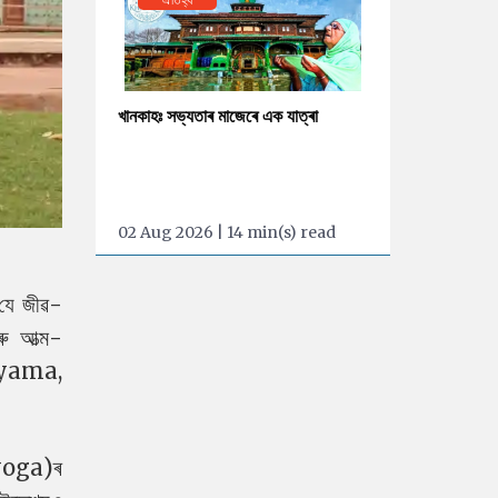
খানকাহঃ সভ্যতাৰ মাজেৰে এক যাত্ৰা
02 Aug 2026 | 14 min(s) read
 যে জীৱ-
ৰু আত্ম-
nayama,
l yoga)ৰ