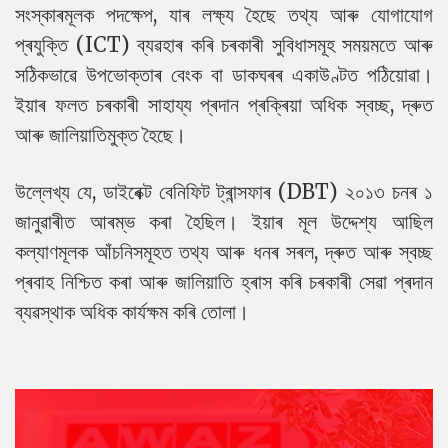
সংস্কাৰমূলক পদক্ষেপ, যাৰ লক্ষ্য হৈছে তথ্য আৰু যোগাযোগ
প্ৰযুক্তি (ICT) ব্যৱহাৰ কৰি চৰকাৰী সুবিধাসমূহ সময়মতে আৰু
সঠিকভাৱে উপভোক্তাৰ বেংক বা ডাকঘৰৰ একাউণ্টত পঠিয়োৱা।
ইয়াৰ ফলত চৰকাৰী সাহায্য প্ৰদান প্ৰক্ৰিয়া অধিক স্বচ্ছ, দ্ৰুত
আৰু জালিয়াতিমুক্ত হৈছে।
উল্লেখ্য যে, ডাইৰেক্ট বেনিফিট ট্ৰান্সফাৰ (DBT) ২০১৩ চনৰ ১
জানুৱাৰীত আৰম্ভ কৰা হৈছিল। ইয়াৰ মূল উদ্দেশ্য আছিল
কল্যাণমূলক আঁচনিসমূহত তথ্য আৰু ধনৰ সৰল, দ্ৰুত আৰু স্বচ্ছ
প্ৰবাহ নিশ্চিত কৰা আৰু জালিয়াতি হ্ৰাস কৰি চৰকাৰী সেৱা প্ৰদান
ব্যৱস্থাক অধিক কাৰ্যক্ষম কৰি তোলা।