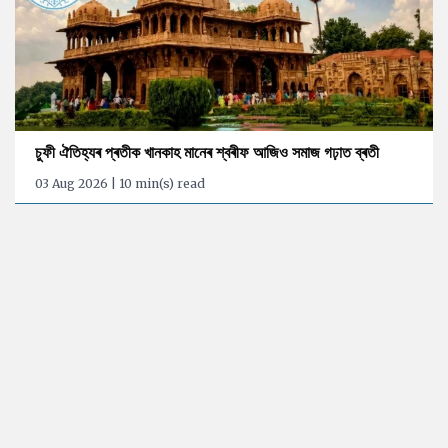
চুফী ঐতিহ্যৰ প্ৰতীক খানকাহ মানেৰ শ্বৰীফ আজিও সমাজ গঢ়াত ব্ৰতী
03 Aug 2026 | 10 min(s) read