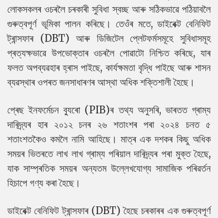
লোকসকলৰ ওচৰলৈ চৰকাৰী সুবিধা স্বচ্ছ আৰু সঠিকভাৱে পঠিয়াবলৈ
গুৰুত্বপূৰ্ণ ভূমিকা পালন কৰিছে। তেওঁৰ মতে, ডাইৰেক্ট বেনিফিট
ট্ৰান্সফাৰ (DBT) আৰু ডিজিটেল প্লেটফৰ্মসমূহে সুবিধাসমূহ
প্ৰত্যক্ষভাৱে উপভোক্তাৰ ওচৰলৈ পোৱাটো নিশ্চিত কৰিছে, যাৰ
ফলত অপব্যৱহাৰ হ্ৰাস পাইছে, কাৰ্যক্ষমতা বৃদ্ধি পাইছে আৰু শাসন
ব্যৱস্থাৰ ওপৰত জনসাধাৰণৰ আস্থা অধিক শক্তিশালী হৈছে।
প্ৰেছ ইনফৰ্মেচন ব্যুৰো (PIB)ৰ তথ্য অনুসৰি, ভাৰতত গ্ৰাম্য
দাৰিদ্ৰ্যৰ হাৰ ২০১২ চনৰ ২৬ শতাংশৰ পৰা ২০২৪ চনত ৫
শতাংশতকৈও কমলৈ নামি আহিছে। মাত্ৰ এক দশকৰ কিছু অধিক
সময়ৰ ভিতৰতে লাখ লাখ গ্ৰাম্য পৰিয়াল দাৰিদ্ৰ্যৰ পৰা মুক্ত হৈছে,
যাক সাম্প্ৰতিক সময়ৰ অন্যতম উল্লেখযোগ্য সামাজিক পৰিৱৰ্তন
হিচাপে গণ্য কৰা হৈছে।
ডাইৰেক্ট বেনিফিট ট্ৰান্সফাৰ (DBT) হৈছে চৰকাৰৰ এক গুৰুত্বপূৰ্ণ