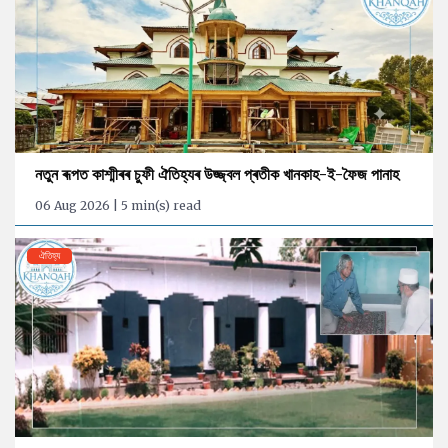
নতুন ৰূপত কাশ্মীৰৰ চুফী ঐতিহ্যৰ উজ্জ্বল প্ৰতীক খানকাহ-ই-ফৈজ পানাহ
06 Aug 2026 | 5 min(s) read
ঐতিহ্য