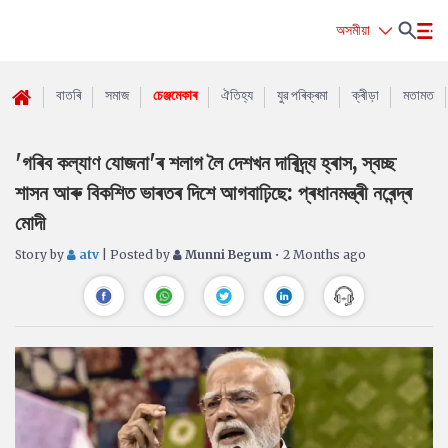
অসমীয়া
বাতৰি
সমাজ
চেঞ্জমেকাৰ
ঐতিহ্য
যুৱ পৰিক্ৰমা
ক্ৰীড়া
মতামত
'গৰিব কল্যাণ যোজনা'ৰ শলাগ লৈ দেশখন দাৰিদ্ৰ্য হ্ৰাস, স্বচ্ছ
শাসন আৰু বিকশিত ভাৰতৰ দিশে আগবাঢ়িছে: প্ৰধানমন্ত্ৰী নৰেন্দ্ৰ
মোদী
Story by
atv
| Posted by
Munni Begum
• 2 Months ago