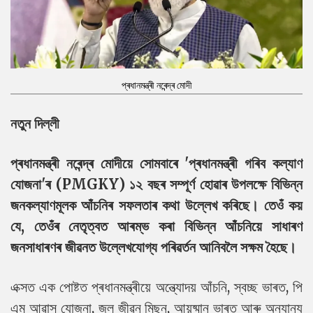
প্ৰধানমন্ত্ৰী নৰেন্দ্ৰ মোদী
নতুন দিল্লী
প্ৰধানমন্ত্ৰী নৰেন্দ্ৰ মোদীয়ে সোমবাৰে 'প্ৰধানমন্ত্ৰী গৰিব কল্যাণ
যোজনা'ৰ (PMGKY) ১২ বছৰ সম্পূৰ্ণ হোৱাৰ উপলক্ষে বিভিন্ন
জনকল্যাণমূলক আঁচনিৰ সফলতাৰ কথা উল্লেখ কৰিছে। তেওঁ কয়
যে, তেওঁৰ নেতৃত্বত আৰম্ভ কৰা বিভিন্ন আঁচনিয়ে সাধাৰণ
জনসাধাৰণৰ জীৱনত উল্লেখযোগ্য পৰিৱৰ্তন আনিবলৈ সক্ষম হৈছে।
এক্সত এক পোষ্টত প্ৰধানমন্ত্ৰীয়ে অন্ত্যোদয় আঁচনি, স্বচ্ছ ভাৰত, পি
এম আৱাস যোজনা, জল জীৱন মিছন, আয়ুষ্মান ভাৰত আৰু অন্যান্য