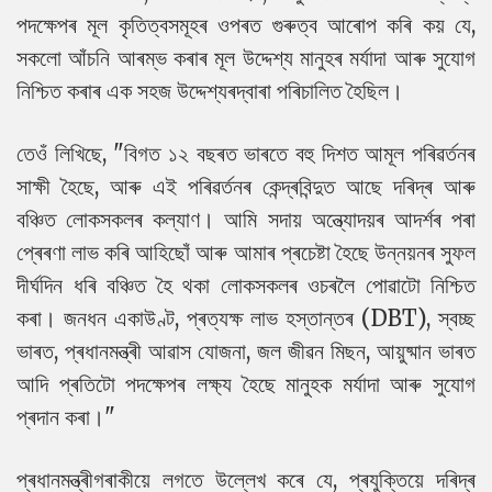
পদক্ষেপৰ মূল কৃতিত্বসমূহৰ ওপৰত গুৰুত্ব আৰোপ কৰি কয় যে,
সকলো আঁচনি আৰম্ভ কৰাৰ মূল উদ্দেশ্য মানুহৰ মৰ্যাদা আৰু সুযোগ
নিশ্চিত কৰাৰ এক সহজ উদ্দেশ্যৰদ্বাৰা পৰিচালিত হৈছিল।
তেওঁ লিখিছে, "বিগত ১২ বছৰত ভাৰতে বহু দিশত আমূল পৰিৱৰ্তনৰ
সাক্ষী হৈছে, আৰু এই পৰিৱৰ্তনৰ কেন্দ্ৰবিন্দুত আছে দৰিদ্ৰ আৰু
বঞ্চিত লোকসকলৰ কল্যাণ। আমি সদায় অন্ত্যোদয়ৰ আদৰ্শৰ পৰা
প্ৰেৰণা লাভ কৰি আহিছোঁ আৰু আমাৰ প্ৰচেষ্টা হৈছে উন্নয়নৰ সুফল
দীৰ্ঘদিন ধৰি বঞ্চিত হৈ থকা লোকসকলৰ ওচৰলৈ পোৱাটো নিশ্চিত
কৰা। জনধন একাউণ্ট, প্ৰত্যক্ষ লাভ হস্তান্তৰ (DBT), স্বচ্ছ
ভাৰত, প্ৰধানমন্ত্ৰী আৱাস যোজনা, জল জীৱন মিছন, আয়ুষ্মান ভাৰত
আদি প্ৰতিটো পদক্ষেপৰ লক্ষ্য হৈছে মানুহক মৰ্যাদা আৰু সুযোগ
প্ৰদান কৰা।"
প্ৰধানমন্ত্ৰীগৰাকীয়ে লগতে উল্লেখ কৰে যে, প্ৰযুক্তিয়ে দৰিদ্ৰ