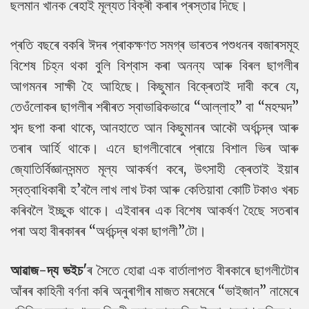
ছলমান খানক ৰেহাই মূল্যত বিক্ৰী কৰাৰ প্ৰস্তাৱ দিছে।
প্ৰতি বছৰে বকৰি ঈদৰ প্ৰাকক্ষণত সমগ্ৰ ভাৰতৰ পশুধনৰ বজাৰসমূহ
বিশেষ চিহ্ন থকা বুলি বিশ্বাস কৰা অনন্য আৰু বিৰল ছাগলীৰ
আগমনৰ সাক্ষী হৈ আহিছে। কিছুমান বিক্ৰেতাই দাবী কৰে যে,
তেওঁলোকৰ ছাগলীৰ শৰীৰত স্বাভাৱিকভাৱে “আল্লাহ” বা “মহম্মদ”
শব্দ ছপা কৰা থাকে, আনহাতে আন কিছুমানৰ আকৌ অৰ্ধচন্দ্ৰ আৰু
তৰাৰ আৰ্হি থাকে। এনে ছাগলীবোৰে প্ৰায়ে বিশাল ভিৰ আৰু
জ্যোতিৰ্বিজ্ঞানসন্মত মূল্য আকৰ্ষণ কৰে, উৎসাহী ক্ৰেতাই ইয়াৰ
স্বত্বাধিকাৰী হ’বলৈ লাখ লাখ টকা আৰু কেতিয়াবা কোটি টকাও খৰচ
কৰিবলৈ ইচ্ছুক থাকে। এইবাৰৰ এক বিশেষ আকৰ্ষণ হৈছে সতৰাৰ
পৰা অহা বীৰকাৰৰ “অৰ্ধচন্দ্ৰ থকা ছাগলী”টো।
আৱাজ-দ্য ভইচ'
ৰ সৈতে হোৱা এক বাৰ্তালাপত বীৰকাৰে ছাগলীটোৰ
আঁৰৰ কাহিনী বৰ্ণনা কৰি অনুৰাগীৰ মাজত মৰমেৰে “ভাইজান” নামেৰে