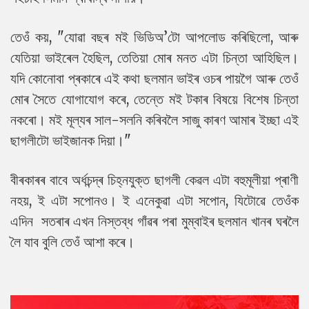
তেওঁ কয়, "যোৱা বছৰ মই ভিডিঅ’টো আপলোড কৰিছিলো, আৰু
যেতিয়া ভাইৰেল হৈছিল, তেতিয়া মোৰ মনত এটা চিন্তা আহিছিল।
যদি কোনোবা প্ৰকাৰে এই কথা ছলমান ভাইৰ ওচৰ পায়গৈ আৰু তেওঁ
মোৰ সৈতে যোগাযোগ কৰে, তেন্তে মই টকাৰ বিষয়ে বিশেষ চিন্তা
নকৰো। মই মূল্যৰ সাল-সলনি কৰিবলৈ সাজু কাৰণ আমাৰ ইচ্ছা এই
ছাগলীটো ভাইজানক দিয়া।"
বীৰকাৰৰ বাবে অৰ্ধচন্দ্ৰ চিহ্নযুক্ত ছাগলী কেৱল এটা বহুমূলীয়া প্ৰাণী
নহয়, ই এটা সপোনও। ই এনেকুৱা এটা সপোন, যিটোৱে তেওঁক
এদিন সতৰাৰ এখন নিস্তব্ধ গাঁৱৰ পৰা মুম্বাইৰ ছলমান খানৰ ঘৰলৈ
লৈ যাব বুলি তেওঁ আশা কৰে।