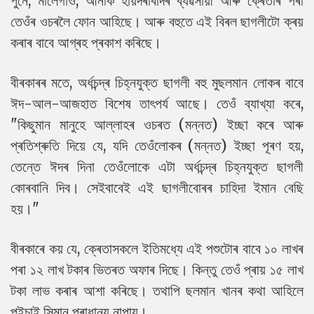
পুনে, মালেগাওঁ, আনকি হায়দৰাবাদৰ ব্যৱসায়ী আৰু ক্ৰেতাৰ পৰা
তেওঁৰ ওচৰলৈ ফোন আহিছে। আৰু বহুতে এই বিৰল ছাগলীটো ক্ৰয়
কৰাৰ বাবে আগ্ৰহ প্ৰকাশ কৰিছে।
বীৰকাৰৰ মতে, অৰ্ধচন্দ্ৰ চিহ্নযুক্ত ছাগলী বহু মুছলমান লোকৰ বাবে
ঈদ-আল-আজহাত বিশেষ তাৎপৰ্য আছে। তেওঁ ব্যাখ্যা কৰে,
"কিছুমান মানুহে আল্লাহৰ ওচৰত (মন্নত) ইচ্ছা কৰে আৰু
প্ৰতিশ্ৰুতি দিয়ে যে, যদি তেওঁলোকৰ (মন্নত) ইচ্ছা পূৰণ হয়,
তেন্তে ঈদৰ দিনা তেওঁলোকে এটা অৰ্ধচন্দ্ৰ চিহ্নযুক্ত ছাগলী
কোৰবানি দিব। সেইবাবেই এই ছাগলীবোৰৰ চাহিদা ইমান বেছি
হয়।"
বীৰকাৰে কয় যে, ক্ৰেতাসকলে ইতিমধ্যে এই পশুটোৰ বাবে ১০ লাখৰ
পৰা ১২ লাখ টকাৰ ভিতৰত অফাৰ দিছে। কিন্তু তেওঁ প্ৰায় ১৫ লাখ
টকা লাভ কৰাৰ আশা কৰিছে। তথাপি ছলমান খানৰ কথা আহিলে
পইচাই সিমান প্ৰাধান্য নাপায়।