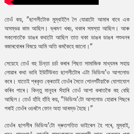
তেওঁ কয়, "ছাগলীটোক মুম্বাইলৈ লৈ যোৱাটো আমাৰ বাবে এক
অসম্ভৱ কাম আছিল। ভ্ৰমণ খৰচ, থকাৰ সমস্যা আছিল। আৰু
সকলোতকৈ ডাঙৰ কথাটো আছিল তাত থকা ডাঙৰ ডাঙৰ পশুধনৰ
বজাৰবোৰৰ বিষয়ে আমি অতি কমকৈহে জানো।"
সেয়েহে তেওঁ বহু চিন্তা চৰ্চা কৰাৰ পিছত সামাজিক মাধ্যমৰ সহায়
লোৱাৰ কথা ভাবি ইউটিউবত ছাগলীটোৰ এটা ভিডিঅ’ও আপলোড
কৰে। যাতেই প্ৰকৃত ক্ৰেতাই তেওঁৰ সৈতে পোনপটীয়াকৈ যোগাযোগ
কৰিব পাৰে। কিন্তু মানুহৰ সঁহাৰি তেওঁ আশা কৰাতকৈ বহু বেছি
আছিল।
তেওঁ হাঁহি হাঁহি কয়, "ভিডিঅ'টো আপলোড হোৱাৰ পিছৰে
পৰাই তেওঁৰ ওচৰলৈ ফোন অহা আৰম্ভ হৈছে।"
তেওঁৰ ছাগলীৰ ভিডিঅ’টো দ্ৰুতগতিত ভাইৰেল হৈ পৰে, মুম্বাই,