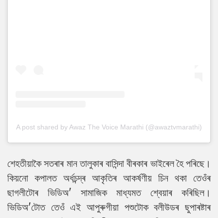
A post shared by Awaz The Voice Marathi (@awaztvmarathi)
শেহতীয়াকৈ সতৰাৰ মান তালুকাৰ বাসিন্দা বীৰকাৰ ভাইৰেল হৈ পৰিছে।
কিয়নো কপালত অৰ্ধচন্দ্ৰ আকৃতিৰ আকৰ্ষণীয় চিন থকা তেওঁৰ
ছাগলীটোৰ ভিডিঅ' সামাজিক মাধ্যমত শ্বেয়াৰ কৰিছিল।
ভিডিঅ'টোত তেওঁ এই আপুৰুগীয়া পশুটোক বলীউডৰ ছুপাৰষ্টাৰ