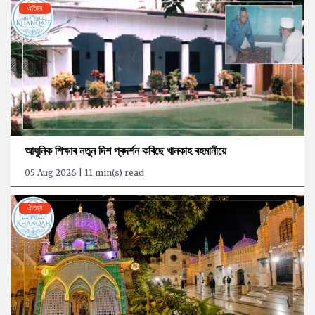
ঐতিহ্য
আধুনিক শিক্ষাৰ নতুন দিশ প্ৰদৰ্শন কৰিছে খানকাহ ৰহমানীয়ে
05 Aug 2026 | 11 min(s) read
ঐতিহ্য