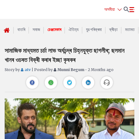
অসমীয়া
বাতৰি
সমাজ
চেঞ্জমেকাৰ
ঐতিহ্য
যুৱ পৰিক্ৰমা
ক্ৰীড়া
মতামত
সামাজিক মাধ্যমত চৰ্চা লাভ অৰ্ধচন্দ্ৰ চিহ্নযুক্ত ছাগলীৰ; ছলমান
খানৰ ওচৰত বিক্ৰী কৰাৰ ইচ্ছা কৃষকৰ
Story by
atv
| Posted by
Munni Begum
• 2 Months ago