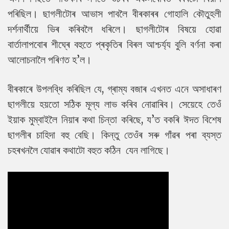
পৰিছিল। ছাগলীটোৰ আভাস পাবলৈ বীৰকাৰৰ গোহালি কৌতুহলী
দৰ্শনাৰ্থীয়ে ভিৰ কৰিবলৈ ধৰিলে। ছাগলীটোৰ বিষয়ে হোৱা
বাৰ্তালাপবোৰ শীঘ্ৰে বহুতে প্ৰকৃতিৰ বিৰল আশ্চৰ্য্য বুলি বৰ্ণনা কৰা
আলোচনালৈ পৰিণত হ’ল।
বীৰকাৰে উপলব্ধি কৰিছিল যে, গ্ৰাম্য বজাৰ এখনত এনে অসাধাৰণ
ছাগলীয়ে হয়তো সঠিক মূল্য লাভ কৰিব নোৱাৰিব। সেয়েহে তেওঁ
ইয়াক মুম্বাইলৈ নিয়াৰ কথা চিন্তা কৰিছে, য’ত বকৰি ঈদত বিশেষ
ছাগলীৰ চাহিদা বহু বেছি। কিন্তু তেওঁৰ সৰু গাঁৱৰ পৰা ব্যস্ত
চহৰখনলৈ যোৱাৰ কথাটো বহুত কঠিন যেন লাগিছে।