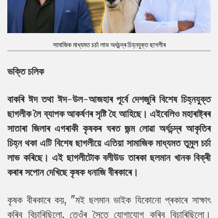
সামাজিক মাধ্যমত চৰ্চা লাভ অৰ্ধচন্দ্ৰ চিহ্নযুক্ত ছাগলীৰ
ভক্তি চলিক
বাকৰি ঈদ তথা ঈদ-উল-আজহাৰ পূৰ্বে দেশজুৰি বিশেষ চিহ্নযুক্ত
ছাগলীক লৈ ব্যাপক আকৰ্ষণৰ সৃষ্টি হৈ আহিছে। এইবেলিও মহাৰাষ্ট্ৰৰ
সাতাৰা জিলাৰ এগৰাকী কৃষকৰ ঘৰত জন্ম লোৱা অৰ্ধচন্দ্ৰ আকৃতিৰ
চিহ্ন থকা এটি বিশেষ ছাগলীয়ে এতিয়া সামাজিক মাধ্যমত তুমুল চৰ্চা
লাভ কৰিছে। এই ছাগলীটোক বলীউড তাৰকা ছলমান খানক বিক্ৰী
কৰাৰ সপোন দেখিছে কৃষক ধনাজি বীৰকাৰে।
কৃষক বীৰকাৰে কয়, "মই ছলমান ভাইক যিকোনো প্ৰকাৰে সাক্ষাৎ
কৰিব বিচাৰিছিলো, তেওঁৰ সৈতে যোগাযোগ কৰিব বিচাৰিছিলো।