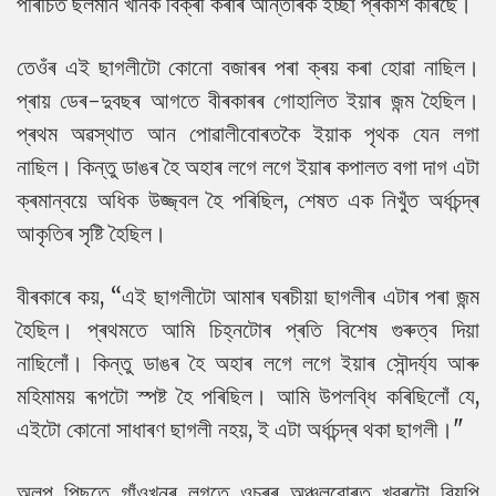
পৰিচিত ছলমান খানক বিক্ৰী কৰাৰ আন্তৰিক ইচ্ছা প্ৰকাশ কৰিছে।
তেওঁৰ এই ছাগলীটো কোনো বজাৰৰ পৰা ক্ৰয় কৰা হোৱা নাছিল।
প্ৰায় ডেৰ-দুবছৰ আগতে বীৰকাৰৰ গোহালিত ইয়াৰ জন্ম হৈছিল।
প্ৰথম অৱস্থাত আন পোৱালীবোৰতকৈ ইয়াক পৃথক যেন লগা
নাছিল। কিন্তু ডাঙৰ হৈ অহাৰ লগে লগে ইয়াৰ কপালত বগা দাগ এটা
ক্ৰমান্বয়ে অধিক উজ্জ্বল হৈ পৰিছিল, শেষত এক নিখুঁত অৰ্ধচন্দ্ৰ
আকৃতিৰ সৃষ্টি হৈছিল।
বীৰকাৰে কয়, “এই ছাগলীটো আমাৰ ঘৰচীয়া ছাগলীৰ এটাৰ পৰা জন্ম
হৈছিল। প্ৰথমতে আমি চিহ্নটোৰ প্ৰতি বিশেষ গুৰুত্ব দিয়া
নাছিলোঁ। কিন্তু ডাঙৰ হৈ অহাৰ লগে লগে ইয়াৰ সৌন্দৰ্য্য আৰু
মহিমাময় ৰূপটো স্পষ্ট হৈ পৰিছিল। আমি উপলব্ধি কৰিছিলোঁ যে,
এইটো কোনো সাধাৰণ ছাগলী নহয়, ই এটা অৰ্ধচন্দ্ৰ থকা ছাগলী।"
অলপ পিছতে গাঁওখনৰ লগতে ওচৰৰ অঞ্চলবোৰত খবৰটো বিয়পি