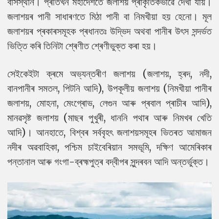
বাসস্থান। প্ৰতিখন মহাদেশতে জলাশয় প্ৰাকৃতিকভাৱে দেখা যায়।
জলাশয়ৰ পানী সাধাৰণতে মিঠা পানী বা নিমখীয়া হয় হেনো। মূল
জলাশয়ৰ প্ৰকাৰসমূহক প্ৰধানতঃ উদ্ভিদ অথবা পানীৰ উৎস সন্দৰ্ভত
ভিত্তি কৰি তিনিটা শ্ৰেণীত শ্ৰেণীভুক্ত কৰা হয়।
সেইকেইটা ক্ৰমে অভ্যন্তৰীণ জলাশয় (জলাশয়, হ্ৰদ, নদী,
বানপানীৰ সমতল, পিটনি আদি), উপকূলীয় জলাশয় (নিমখীয়া পানীৰ
জলাশয়, মোহনা, মেংগ্ৰোভ, লেগুন আৰু প্ৰবাল প্ৰাচীৰ আদি),
মানৱসৃষ্ট জলাশয় (মাছৰ পুখুৰী, ধাননি পথাৰ আৰু নিমখৰ খেতি
আদি)। আনহাতে, বিশ্বৰ সৰ্ববৃহৎ জলাশয়সমূহৰ ভিতৰত আমাজন
নদীৰ অৱবাহিকা, পশ্চিম চাইবেৰিয়ান সমভূমি, দক্ষিণ আমেৰিকাৰ
পন্তানাল আৰু গংগা-ব্ৰহ্মপুত্ৰ বদ্বীপৰ সুন্দৰবন আদি অন্তৰ্ভুক্ত।