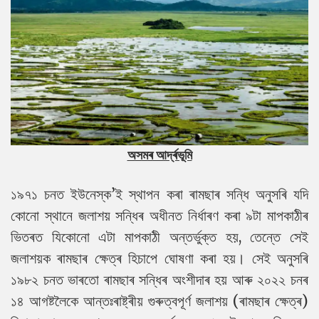
অসমৰ আৰ্দ্ৰভূমি
১৯৭১ চনত ইউনেস্ক’ই স্থাপন কৰা ৰামছাৰ সন্ধি অনুসৰি যদি
কোনো স্থানে জলাশয় সন্ধিৰ অধীনত নিৰ্ধাৰণ কৰা ৯টা মাপকাঠীৰ
ভিতৰত যিকোনো এটা মাপকাঠী অন্তৰ্ভুক্ত হয়, তেন্তে সেই
জলাশয়ক ৰামছাৰ ক্ষেত্ৰ হিচাপে ঘোষণা কৰা হয়। সেই অনুসৰি
১৯৮২ চনত ভাৰতো ৰামছাৰ সন্ধিৰ অংশীদাৰ হয় আৰু ২০২২ চনৰ
১৪ আগষ্টলৈকে আন্তঃৰাষ্ট্ৰীয় গুৰুত্বপূৰ্ণ জলাশয় (ৰামছাৰ ক্ষেত্ৰ)