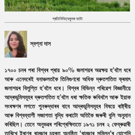
প্ৰতিনিধিত্বমুলক ফটো
স্বপ্না দাস
১৭০০ চনৰ পৰা বিশ্বৰ প্ৰায় ৯০% জলাশয়ৰ অৱক্ষয় হ'বলৈ ধৰে
আৰু এনেদৰেই বনাঞ্চলতকৈ তিনিগুণৰো অধিক দ্ৰুতগতিত ক্ৰমাৎ
জলাশয়ৰ বিলুপ্তি হ'বলৈ ধৰে। বিশ্বৰ বিভিন্ন পৰিৱেশ বিজ্ঞানীয়ে
আদ্ৰভূমিসমূহৰ দ্ৰুতগতিত হ'বলৈ ধৰা ক্ষতিক ৰুধিবলৈ আৰু ইয়াক
সংৰক্ষণৰ লগতে পুনৰুদ্ধাৰৰ বাবে আদ্ৰভূমিসমূহৰ বিষয়ে ৰাষ্ট্ৰীয়
আৰু বিশ্বব্যাপী সজাগতা বৃদ্ধি কৰাটো অতিকৈ জৰুৰী বুলি অনুমান
কৰিছিল। তেনে অনুভৱৰ পৰিপ্ৰেক্ষিততে ১৯৭১ চনৰ ২ ফেব্ৰুৱাৰী
তাৰিখে ইৰাণৰ ৰামছাৰ চহৰত অনুষ্ঠিত ‘ৰামছাৰ সন্মিলন’ৰ যোগেদি