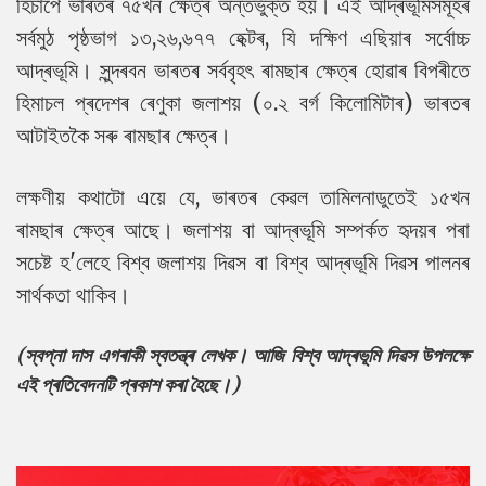
হিচাপে ভাৰতৰ ৭৫খন ক্ষেত্ৰ অন্তৰ্ভুক্ত হয়। এই আদ্ৰভূমিসমূহৰ
সৰ্বমুঠ পৃষ্ঠভাগ ১৩,২৬,৬৭৭ হেক্টৰ, যি দক্ষিণ এছিয়াৰ সৰ্বোচ্চ
আদ্ৰভূমি। সুন্দৰবন ভাৰতৰ সৰ্ববৃহৎ ৰামছাৰ ক্ষেত্ৰ হোৱাৰ বিপৰীতে
হিমাচল প্ৰদেশৰ ৰেণুকা জলাশয় (০.২ বৰ্গ কিলোমিটাৰ) ভাৰতৰ
আটাইতকৈ সৰু ৰামছাৰ ক্ষেত্ৰ।
লক্ষণীয় কথাটো এয়ে যে, ভাৰতৰ কেৱল তামিলনাডুতেই ১৫খন
ৰামছাৰ ক্ষেত্ৰ আছে। জলাশয় বা আদ্ৰভূমি সম্পৰ্কত হৃদয়ৰ পৰা
সচেষ্ট হ'লেহে বিশ্ব জলাশয় দিৱস বা বিশ্ব আদ্ৰভূমি দিৱস পালনৰ
সাৰ্থকতা থাকিব।
(স্বপ্না দাস এগৰাকী স্বতন্ত্ৰ লেখক। আজি বিশ্ব আদ্ৰভূমি দিৱস উপলক্ষে
এই প্ৰতিবেদনটি প্ৰকাশ কৰা হৈছে।)