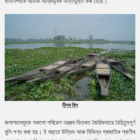
ধাননিপথাৰ আদিক আদ্ৰভূমিৰ অন্তৰ্ভুক্ত কৰা হৈছে।
দীপৰ বিল
জলাশয়সমূহক সকলো পৰিৱেশ তন্ত্ৰৰ ভিতৰত জৈৱিকভাৱে বৈচিত্ৰ্যপূৰ্ণ
বুলি গণ্য কৰা হয়। ই বহুতো উদ্ভিদ আৰু বিভিন্ন প্ৰজাতিৰ প্ৰাণীৰ