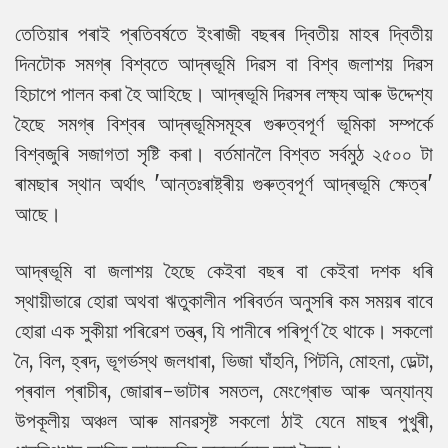
তেতিয়াৰ পৰাই প্ৰতিবৰ্ষতে ইংৰাজী বছৰৰ দ্বিতীয় মাহৰ দ্বিতীয়
দিনটোক সমগ্ৰ বিশ্বতে আদ্ৰভূমি দিৱস বা বিশ্ব জলাশয় দিৱস
হিচাপে পালন কৰা হৈ আহিছে। আদ্ৰভূমি দিৱসৰ লক্ষ্য আৰু উদ্দেশ্য
হৈছে সমগ্ৰ বিশ্বৰ আদ্ৰভূমিসমূহৰ গুৰুত্বপূৰ্ণ ভূমিকা সম্পৰ্কে
বিশ্বজুৰি সজাগতা সৃষ্টি কৰা। বৰ্তমানলৈ বিশ্বত সৰ্বমুঠ ২৫০০ টা
ৰামছাৰ স্থান অৰ্থাৎ 'আন্তঃৰাষ্ট্ৰীয় গুৰুত্বপূৰ্ণ আদ্ৰভূমি ক্ষেত্ৰ'
আছে।
আদ্ৰভূমি বা জলাশয় হৈছে কেইবা বছৰ বা কেইবা দশক ধৰি
স্থায়ীভাৱে হোৱা অথবা ঋতুকালীন পৰিবৰ্তন অনুসৰি কম সময়ৰ বাবে
হোৱা এক সুকীয়া পৰিৱেশ তন্ত্ৰ, যি পানীৰে পৰিপূৰ্ণ হৈ থাকে। সকলো
নৈ, বিল, হ্ৰদ, ভূগৰ্ভস্থ জলধাৰা, ভিজা ঘাঁহনি, পিটনি, মোহনা, ডেল্টা,
প্ৰবাল প্ৰাচীৰ, জোৱাৰ-ভাটাৰ সমতল, মেংগ্ৰোভ আৰু অন্যান্য
উপকূলীয় অঞ্চল আৰু মানৱসৃষ্ট সকলো ঠাই যেনে মাছৰ পুখুৰী,