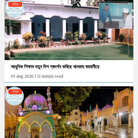
ঐতিহ্য
আধুনিক শিক্ষাৰ নতুন দিশ প্ৰদৰ্শন কৰিছে খানকাহ ৰহমানীয়ে
05 Aug 2026 | 11 min(s) read
ঐতিহ্য