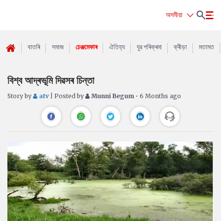
অসমীয়া
বাতৰি
সমাজ
চেঞ্জমেকাৰ
ঐতিহ্য
যুৱ পৰিক্ৰমা
ক্ৰীড়া
মতামত
বিশ্ব আদ্ৰভূমি দিৱসৰ চিন্তা
Story by
atv
| Posted by
Munni Begum
• 6 Months ago