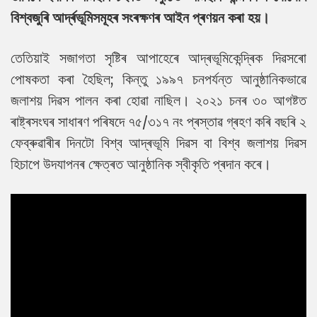
বিশ্বজুৰি আৰ্দ্ৰভূমিসমূহৰ সংৰক্ষণৰ আইন প্ৰণয়ন কৰা হয়।
তেতিয়াই সজাগতা সৃষ্টিৰ আপাহেৰে আদ্ৰভূমিকেন্দ্ৰিক দিৱসৰো
পোষকতা কৰা হৈছিল; কিন্তু ১৯৯৭ চনপৰ্যন্ত আনুষ্ঠানিকভাৱে
জলাশয় দিৱস পালন কৰা হোৱা নাছিল। ২০২১ চনৰ ৩০ আগষ্টত
ৰাষ্ট্ৰসংঘৰ সাধাৰণ পৰিষদে ৭৫/৩১৭ নং প্ৰস্তাৱ গ্ৰহণ কৰি বছৰি ২
ফেব্ৰুৱাৰীৰ দিনটো বিশ্ব আদ্ৰভূমি দিৱস বা বিশ্ব জলাশয় দিৱস
হিচাপে উদযাপনৰ ক্ষেত্ৰত আনুষ্ঠানিক স্বীকৃতি প্ৰদান কৰে।