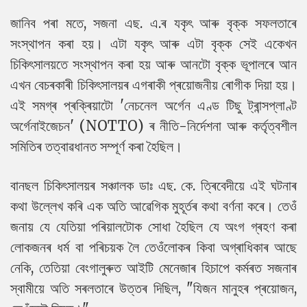
জানিব পৰা মতে, সজনা এছ. এ.ৰ যকৃৎ আৰু বৃক্ক সফলতাৰে
সংস্থাপন কৰা হয়। এটা যকৃৎ আৰু এটা বৃক্ক সেই একেখন
চিকিৎসালয়তে সংস্থাপন কৰা হয় আৰু আনটো বৃক্ক ভূপালৰে আন
এখন বেচৰকাৰী চিকিৎসালয়ৰ এগৰাকী প্ৰয়োজনীয় ৰোগীক দিয়া হয়।
এই সমগ্ৰ প্ৰক্ৰিয়াটো 'নেচনেল অৰ্গেন এণ্ড টিছু ট্ৰান্সপ্লাণ্ট
অৰ্গেনাইজেচন' (NOTTO) ৰ নীতি-নিৰ্দেশনা আৰু কৰ্তৃত্বশীল
সমিতিৰ তত্বাৱধানত সম্পূৰ্ণ কৰা হৈছিল।
বানছল চিকিৎসালয়ৰ সঞ্চালক ডাঃ এছ. কে. ত্ৰিবেদীয়ে এই ঘটনাৰ
কথা উল্লেখ কৰি এক অতি আৱেগিক মুহূৰ্তৰ কথা বৰ্ণনা কৰে। তেওঁ
জনায় যে যেতিয়া পৰিয়ালটোক সোধা হৈছিল যে অংগ গ্ৰহণ কৰা
লোকজনৰ ধৰ্ম বা পৰিচয়ক লৈ তেওঁলোকৰ কিবা অগ্ৰাধিকাৰ আছে
নেকি, তেতিয়া বেংগালুৰুত আইটি মেনেজাৰ হিচাপে কৰ্মৰত সজনাৰ
স্বামীয়ে অতি সৰলতাৰে উত্তৰ দিছিল, "যিজন মানুহৰ প্ৰয়োজন,