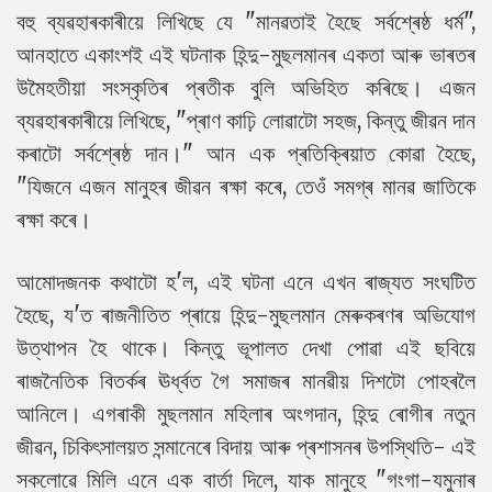
বহু ব্যৱহাৰকাৰীয়ে লিখিছে যে "মানৱতাই হৈছে সৰ্বশ্ৰেষ্ঠ ধৰ্ম",
আনহাতে একাংশই এই ঘটনাক হিন্দু-মুছলমানৰ একতা আৰু ভাৰতৰ
উমৈহতীয়া সংস্কৃতিৰ প্ৰতীক বুলি অভিহিত কৰিছে। এজন
ব্যৱহাৰকাৰীয়ে লিখিছে, "প্ৰাণ কাঢ়ি লোৱাটো সহজ, কিন্তু জীৱন দান
কৰাটো সৰ্বশ্ৰেষ্ঠ দান।" আন এক প্ৰতিক্ৰিয়াত কোৱা হৈছে,
"যিজনে এজন মানুহৰ জীৱন ৰক্ষা কৰে, তেওঁ সমগ্ৰ মানৱ জাতিকে
ৰক্ষা কৰে।
আমোদজনক কথাটো হ'ল, এই ঘটনা এনে এখন ৰাজ্যত সংঘটিত
হৈছে, য'ত ৰাজনীতিত প্ৰায়ে হিন্দু-মুছলমান মেৰুকৰণৰ অভিযোগ
উত্থাপন হৈ থাকে। কিন্তু ভূপালত দেখা পোৱা এই ছবিয়ে
ৰাজনৈতিক বিতৰ্কৰ ঊৰ্ধ্বত গৈ সমাজৰ মানৱীয় দিশটো পোহৰলৈ
আনিলে। এগৰাকী মুছলমান মহিলাৰ অংগদান, হিন্দু ৰোগীৰ নতুন
জীৱন, চিকিৎসালয়ত সন্মানেৰে বিদায় আৰু প্ৰশাসনৰ উপস্থিতি- এই
সকলোৱে মিলি এনে এক বাৰ্তা দিলে, যাক মানুহে "গংগা-যমুনাৰ