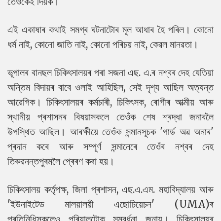
তেওঁকেই দিয়ক।"
এই একাষাৰ কথাই সমগ্ৰ ঘটনাটোৰ মূল আধাৰ হৈ পৰিল। কোনো
ধৰ্ম নাই, কোনো জাতি নাই, কোনো পৰিচয় নাই, কেৱল মানৱতা।
ভূপালৰ বানছল চিকিৎসালয়ৰ পৰা সজনা এছ. এ.ৰ নশ্বৰ দেহ যেতিয়া
অন্তিম বিদায়ৰ বাবে ওলাই আহিছিল, সেই দৃশ্য আছিল অত্যন্ত
আৱেগিক। চিকিৎসালয়ৰ কৰ্মচাৰী, চিকিৎসক, ৰোগীৰ আত্মীয় আৰু
স্থানীয় প্ৰশাসনৰ বিষয়াসকলে তেওঁক শেষ শ্ৰদ্ধা জনাবলৈ
উপস্থিত আছিল। আৰক্ষীয়ে তেওঁক সন্মানসূচক 'গাৰ্ড অৱ অনাৰ'
প্ৰদান কৰে আৰু সম্পূৰ্ণ সন্মানেৰে তেওঁৰ নশ্বৰ দেহ
তিৰুৱনন্তপুৰমলৈ প্ৰেৰণ কৰা হয়।
চিকিৎসালয় কৰ্তৃপক্ষ, জিলা প্ৰশাসন, এছ.এ.এম. মহাবিদ্যালয় আৰু
'ইউনাইটেড মালয়ালয়ী এছোচিয়েচন' (UMA)ৰ
প্ৰতিনিধিসকলেও পৰিয়ালটোক সম্বৰ্ধনা জনায়। চিকিৎসালয়ৰ