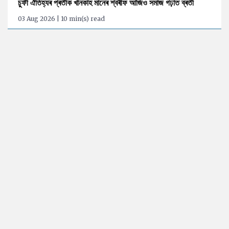
চুফী ঐতিহ্যৰ প্ৰতীক খানকাহ মানেৰ শ্বৰীফ আজিও সমাজ গঢ়াত ব্ৰতী
03 Aug 2026 | 10 min(s) read