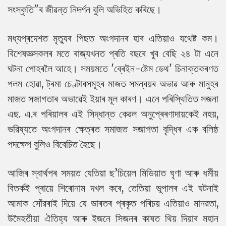
সংস্কৃতি"ৰ জীৱন্ত নিদৰ্শন বুলি অভিহিত কৰিছে।
মধ্যপ্ৰদেশত মৃত্যুৰ পিছত অংগদানৰ হাৰ এতিয়াও যথেষ্ট কম।
বিশেষজ্ঞসকলৰ মতে ৰাজ্যখনত প্ৰতি বছৰে খুব বেছি ২৪ টা এনে
ঘটনা পোহৰলৈ আহে। সময়মতে 'ব্ৰেইন-ষ্টেম ডেথ' চিনাক্তকৰণত
পলম হোৱা, ট্ৰমা চেণ্টাৰসমূহৰ মাজত সমন্বয়ৰ অভাৱ আৰু মানুহৰ
মাজত সজাগতাৰ অভাৱেই ইয়াৰ মূল কাৰণ। এনে পৰিস্থিতিত সজনা
এছ. এ.ৰ পৰিয়ালৰ এই সিদ্ধান্ত কেৱল অনুপ্ৰেৰণাদায়কেই নহয়,
ভৱিষ্যতে অংগদানৰ ক্ষেত্ৰত সমাজত সজাগতা বৃদ্ধিৰ এক বলিষ্ঠ
পদক্ষেপ বুলিও বিবেচিত হৈছে।
আজিৰ স্বাৰ্থপৰ সময়ত যেতিয়া ছ’চিয়েল মিডিয়াত ঘৃণা আৰু ধৰ্মীয়
বিতৰ্কই প্ৰায়ে শিৰোনাম দখল কৰে, তেতিয়া ভূপালৰ এই ঘটনাই
আমাক সোঁৱৰাই দিয়ে যে ভাৰতৰ প্ৰকৃত পৰিচয় এতিয়াও মানৱতা,
উমৈহতীয়া ঐতিহ্য আৰু ইজনে সিজনৰ কাষত থিয় দিয়াৰ মহান