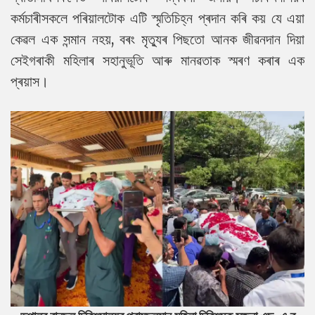
কৰ্মচাৰীসকলে পৰিয়ালটোক এটি স্মৃতিচিহ্ন প্ৰদান কৰি কয় যে এয়া
কেৱল এক সন্মান নহয়, বৰং মৃত্যুৰ পিছতো আনক জীৱনদান দিয়া
সেইগৰাকী মহিলাৰ সহানুভূতি আৰু মানৱতাক স্মৰণ কৰাৰ এক
প্ৰয়াস।