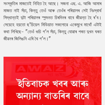
সংস্কৃতিৰ মাজতেই নিহিত হৈ আছে। সজনা এছ. এ. আজি আমাৰ
মাজত নাই সঁচা, কিন্তু তেওঁ আৰু তেওঁৰ পৰিয়ালৰ সেই নিঃস্বাৰ্থ
সিদ্ধান্তই দুটা পৰিয়ালৰ স্পন্দনত চিৰদিনৰ বাবে জীৱন্ত হৈ ৰ'ব।
সেয়েহে হয়তো ছ’চিয়েল মিডিয়াত সকলোৱে একেমুখে মাথোঁ এটাই
কথা লিখিছে- "তেওঁ গুচি গ'ল সঁচা, কিন্তু যোৱাৰ পৰত দুখন ঘৰত
জীৱনৰ জিলিঙনি এৰি থৈ গ'ল।"