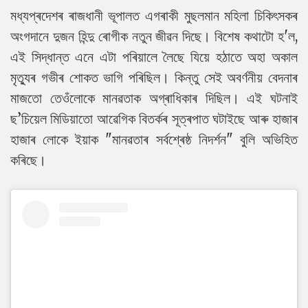
মধ্যপ্ৰদেশৰ ৰাজধানী ভূপালত এগৰাকী মুছলমান মহিলা চিকিৎসকৰ
অংগদানে দুজন হিন্দু ৰোগীক নতুন জীৱন দিছে। বিশেষ কথাটো হ'ল,
এই সিদ্ধান্ত এনে এটা পৰিয়ালে লৈছে যিয়ে হঠাতে অহা অকাল
মৃত্যুৰ গভীৰ শোকত ভাগি পৰিছিল। কিন্তু সেই অবৰ্ণনীয় বেদনাৰ
মাজতো তেওঁলোকে মানৱতাক অগ্ৰাধিকাৰ দিছিল। এই ঘটনাই
ছ’চিয়েল মিডিয়াতো আৱেগিক বিতৰ্কৰ সূত্ৰপাত ঘটাইছে আৰু হাজাৰ
হাজাৰ লোকে ইয়াক "মানৱতাৰ সৰ্বশ্ৰেষ্ঠ নিদৰ্শন" বুলি অভিহিত
কৰিছে।