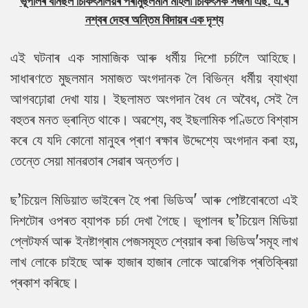
ভূপালৰ বানছল চিকিৎসালয়ৰ পৰামুছলমান মহিলা চিকিৎসক সজনা এছ. এ.ৰ
নশ্বৰ দেহৰ অন্তিম বিদায়ৰ এক দৃশ্য
এই ঘটনাৰ এক সামাজিক আৰু ধৰ্মীয় দিশো চৰ্চালৈ আহিছে।
সাধাৰণতে মুছলমান সমাজত অংগদানক লৈ বিভিন্ন ধৰ্মীয় ব্যাখ্যা
আগবঢ়োৱা দেখা যায়। ইছলামত অংগদান বৈধ নে অবৈধ, সেই লৈ
বহুতৰ মনত ভ্ৰান্তি থাকে। অৱশ্যে, বহু ইছলামিক পণ্ডিতে বিশ্বাস
কৰে যে যদি কোনো মানুহৰ প্ৰাণ ৰক্ষাৰ উদ্দেশ্যে অংগদান কৰা হয়,
তেন্তে সেয়া মানৱতাৰ সেৱাৰ অন্তৰ্গত।
ছ’চিয়েল মিডিয়াত ভাইৰেল হৈ পৰা ভিডিঅ' আৰু পোষ্টবোৰতো এই
দিশটোৰ ওপৰত ব্যাপক চৰ্চা দেখা গৈছে। ভূপালৰ ছ’চিয়েল মিডিয়া
প্লেটফৰ্ম আৰু ইনষ্টাগ্ৰাম পেজসমূহত শ্বেয়াৰ কৰা ভিডিঅ'সমূহ লাখ
লাখ লোকে চাইছে আৰু হাজাৰ হাজাৰ লোকে আৱেগিক প্ৰতিক্ৰিয়া
প্ৰকাশ কৰিছে।