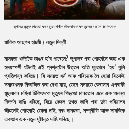
ভূপালত মৃত্যুৰ পিছতো দুজন হিন্দু ৰোগীক জীৱনদান কৰিলে মুছলমান মহিলা চিকিৎসকে
মালিক আছগৰ হাচমী / নতুন দিল্লী
মানৱতা ধর্মতকৈ ডাঙৰ হ'ব পাৰেনে? ভূপালৰ পৰা পোহৰলৈ অহা এক
হৃদয়স্পৰ্শী ঘটনাই এই প্ৰশ্নটোৰ উত্তৰ অতি দৃঢ়তাৰে 'হয়' বুলি
প্ৰতিপন্ন কৰিছে। যি সময়ত ধৰ্ম আৰু পৰিচয়ক লৈ হোৱা বিতৰ্কই
সমাজখনক বিভাজিত কৰা দেখা যায়, তেনে সময়তে কেৰালাৰ এগৰাকী
মুছলমান মহিলা চিকিৎসকে মৃত্যুৰ পিছতো মানৱতাৰ এনে এক অনন্য
নিদৰ্শন দাঙি ধৰিছে, যিয়ে কেৱল দুখত ভাগি পৰা দুটা পৰিয়ালৰ
জীৱনেই পোহৰাই তোলা নাই, বৰং মানৱতা, সম্প্ৰীতি আৰু সামজিক
একতাৰ এক নতুন দৃষ্টান্ত দাঙি ধৰিছে।