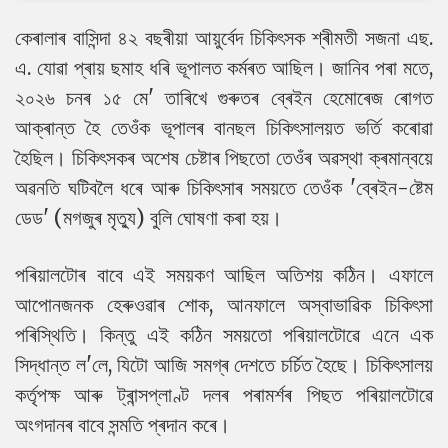
কেৰালাৰ বাসিন্দা ৪২ বছৰীয়া আয়ুৰ্বেদ চিকিৎসক শ্ৰীমতী সজনা এছ.
এ. যোৱা প্ৰায় ছমাহ ধৰি ভূপালত কৰ্মৰত আছিল। জানিব পৰা মতে,
২০২৬ চনৰ ১৫ মে' তাৰিখে গুৰুতৰ ব্ৰেইন হেমোৰেজ ৰোগত
আক্ৰান্ত হৈ তেওঁক ভূপালৰ বানছল চিকিৎসালয়ত ভৰ্তি কৰোৱা
হৈছিল। চিকিৎসকৰ অশেষ চেষ্টাৰ পিছতো তেওঁৰ অৱস্থা ক্ৰমান্বয়ে
অৱনতি ঘটিবলৈ ধৰে আৰু চিকিৎসাৰ সময়তে তেওঁক 'ব্ৰেইন-ষ্টেম
ডেড' (মগজুৰ মৃত্যু) বুলি ঘোষণা কৰা হয়।
পৰিয়ালটোৰ বাবে এই সময়কণ আছিল অতিশয় কঠিন। এফালে
আপোনজনক হেৰুওৱাৰ শোক, আনফালে অস্বাভাৱিক চিকিৎসা
পৰিস্থিতি। কিন্তু এই কঠিন সময়তো পৰিয়ালটোৱে এনে এক
সিদ্ধান্ত ল'লে, যিটো আজি সমগ্ৰ দেশতে চৰ্চিত হৈছে। চিকিৎসালয়
কৰ্তৃপক্ষ আৰু ট্ৰান্সপ্লাণ্ট দলৰ পৰামৰ্শৰ পিছত পৰিয়ালটোৱে
অংগদানৰ বাবে সন্মতি প্ৰদান কৰে।