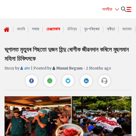
অসমীয়া
বাতৰি
সমাজ
চেঞ্জমেকাৰ
ঐতিহ্য
যুৱ পৰিক্ৰমা
ক্ৰীড়া
মতামত
ভূপালত মৃত্যুৰ পিছতো দুজন হিন্দু ৰোগীক জীৱনদান কৰিলে মুছলমান
মহিলা চিকিৎসকে
Story by
atv
| Posted by
Munni Begum
• 2 Months ago