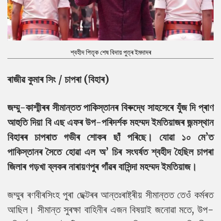
শ্বহীদ পিতৃক শেষ বিদায় পুত্ৰ ইমদাদৰ
ৰাজীৱ কুমাৰ সিং / চাপৰা (বিহাৰ)
জম্মু-কাশ্মীৰৰ সীমান্তত পাকিস্তানৰ বিৰুদ্ধে সাহসেৰে যুঁজ দি প্ৰাণ
আহুতি দিয়া বি এছ এফৰ উপ-পৰিদৰ্শক মহম্মদ ইমতিয়াজৰ জন্মস্থান
বিহাৰৰ চাপৰাত গভীৰ শোকৰ ছাঁ পৰিছে। যোৱা ১০ মে’ত
পাকিস্তানৰ সৈতে হোৱা এল অ’ চিৰ সংঘৰ্ষত শ্বহীদ হৈছিল চাপৰা
জিলাৰ গড়খা ব্লকৰ নাৰায়ণপুৰ গাঁৱৰ বাসিন্দা মহম্মদ ইমতিয়াজ।
জম্মুৰ ৰণবীৰসিংহ পুৰা ছেক্টৰৰ আন্তঃৰাষ্ট্ৰীয় সীমান্তত তেওঁ কৰ্মৰত
আছিল। সীমান্ত সুৰক্ষা বাহিনীৰ এজন বিষয়াই জনোৱা মতে, উপ-