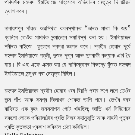
পৰিদৰ্শক মহম্মদ ইমটিয়াজে সাহসেৰে অভিযানৰ নেতৃত্ব দি জীৱন
ত্যাগ কৰে।
নাৰায়ণপুৰ গাঁৱত অৱস্থিত কবৰস্থানত “ভাৰত মাতা কি জয়”
ধ্বনিৰে তেওঁক সামৰিক সন্মানেৰে সমাধিস্থ কৰা হয়। ইমতিয়াজৰ
শৰীৰত ৰাইজে ফুলেৰে শ্ৰদ্ধা জ্ঞাপন কৰে। শ্বহীদ হোৱাৰ পূৰ্বে
মহম্মদ ইমতিয়াজে পত্নী, দুজন পুত্ৰ আৰু দুগৰাকী কন্যাক এৰি থৈ
যায়। বি এছ এফে এক্সত কয় যে পাকিস্তানৰ বিৰুদ্ধে যুঁজত মহম্মদ
ইমতিয়াজে সন্মুখৰ পৰা নেতৃত্ব দিছিল।
মহম্মদ ইমতিয়াজৰ শ্বহীদ হোৱাৰ খবৰ বিয়পি পৰাৰ লগে লগে তেওঁৰ
জন্ম গাঁও আৰু সমগ্ৰ জিলাখন শোকত ভাগি পৰে। তেওঁৰ ঘৰৰ
বাহিৰত এক বৃহৎ জনসমাগম গোট খাইছিল; জাতি-ধৰ্ম নিৰ্বিশেষে
সকলো লোকে পৰিয়ালটোৰ প্ৰতি নিজৰ সহানুভূতি আৰু সাহসী পুত্ৰৰ
প্ৰতি কৃতজ্ঞতা প্ৰকাশ কৰিবলৈ চেষ্টা কৰিছিল।