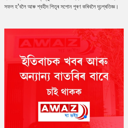
সফল হ’বলৈ আৰু শ্বহীদ পিতৃৰ সপোন পূৰণ কৰিবলৈ দৃঢ়প্ৰতিজ্ঞ।