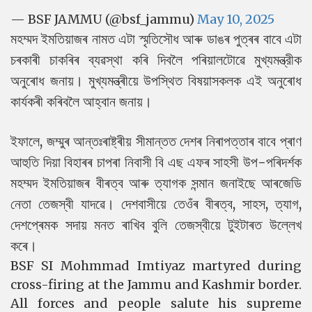
— BSF JAMMU (@bsf_jammu)
May 10, 2025
মহম্মদ ইমতিয়াজৰ নামত এটা স্মৃতিসৌধ আৰু ডাঙৰ পুত্ৰৰ বাবে এটা
চৰকাৰী চাকৰিৰ ব্যৱস্থা কৰি দিবলৈ পৰিয়ালটোৱে মুখ্যমন্ত্রীক
অনুৰোধ জনায়। মুখ্যমন্ত্ৰীয়ে উপস্থিত বিষয়াসকলক এই অনুৰোধ
কাৰ্যকৰী কৰিবলৈ আহ্বান জনায়।
ইফালে, জম্মুৰ আন্তঃৰাষ্ট্ৰীয় সীমান্তত দেশৰ নিৰাপত্তাৰ বাবে প্ৰাণ
আহুতি দিয়া বিহাৰৰ চাপৰা নিবাসী বি এছ এফৰ সাহসী উপ-পৰিদৰ্শক
মহম্মদ ইমতিয়াজৰ বীৰত্ব আৰু ত্যাগক সন্মান জনাইছে আৰজেডি
নেতা তেজস্বী যাদৱে। দেশবাসীয়ে তেওঁৰ বীৰত্ব, সাহস, ত্যাগ,
দেশপ্ৰেমক সদায় মনত ৰাখিব বুলি তেজস্বীয়ে টুইটাৰত উল্লেখ
কৰে।
BSF SI Mohmmad Imtiyaz martyred during
cross-firing at the Jammu and Kashmir border.
All forces and people salute his supreme