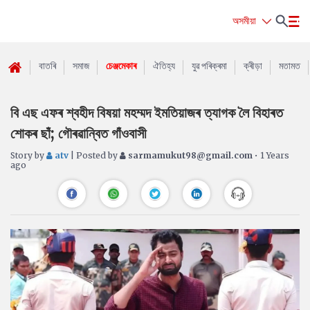
অসমীয়া
বাতৰি
সমাজ
চেঞ্জমেকাৰ
ঐতিহ্য
যুৱ পৰিক্ৰমা
ক্ৰীড়া
মতামত
বি এছ এফৰ শ্বহীদ বিষয়া মহম্মদ ইমতিয়াজৰ ত্যাগক লৈ বিহাৰত
শোকৰ ছাঁ; গৌৰৱান্বিত গাঁওবাসী
Story by
atv
| Posted by
sarmamukut98@gmail.com
• 1 Years
ago