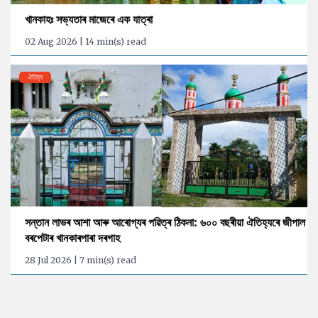
খানকাহঃ সভ্যতাৰ মাজেৰে এক যাত্ৰা
02 Aug 2026 | 14 min(s) read
ঐতিহ্য
সন্তান লাভৰ আশা আৰু আৰোগ্যৰ পৱিত্ৰ ঠিকনা: ৬০০ বছৰীয়া ঐতিহ্যৰে জীপাল
বৰপেটাৰ খানকাৰপাৰা দৰগাহ
28 Jul 2026 | 7 min(s) read