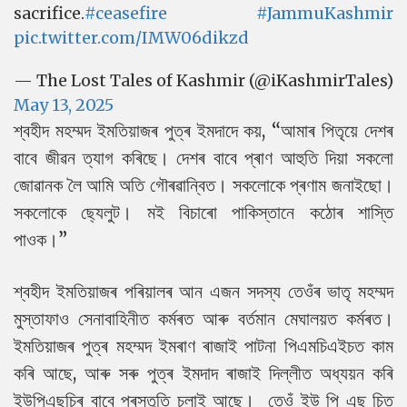
sacrifice.
#ceasefire
#JammuKashmir
pic.twitter.com/IMW06dikzd
— The Lost Tales of Kashmir (@iKashmirTales)
May 13, 2025
শ্বহীদ মহম্মদ ইমতিয়াজৰ পুত্ৰ ইমদাদে কয়, “আমাৰ পিতৃয়ে দেশৰ
বাবে জীৱন ত্যাগ কৰিছে। দেশৰ বাবে প্ৰাণ আহুতি দিয়া সকলো
জোৱানক লৈ আমি অতি গৌৰৱান্বিত। সকলোকে প্ৰণাম জনাইছো।
সকলোকে ছ্যেলুট। মই বিচাৰো পাকিস্তানে কঠোৰ শাস্তি
পাওক।”
শ্বহীদ ইমতিয়াজৰ পৰিয়ালৰ আন এজন সদস্য তেওঁৰ ভাতৃ মহম্মদ
মুস্তাফাও সেনাবাহিনীত কৰ্মৰত আৰু বৰ্তমান মেঘালয়ত কৰ্মৰত।
ইমতিয়াজৰ পুত্ৰ মহম্মদ ইমৰাণ ৰাজাই পাটনা পিএমচিএইচত কাম
কৰি আছে, আৰু সৰু পুত্ৰ ইমদাদ ৰাজাই দিল্লীত অধ্যয়ন কৰি
ইউপিএছচিৰ বাবে প্ৰস্তুতি চলাই আছে। তেওঁ ইউ পি এছ চিত