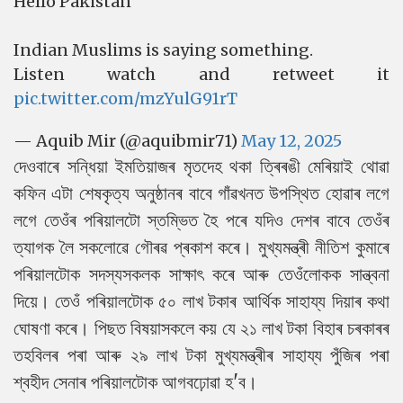
Hello Pakistan
Indian Muslims is saying something.
Listen watch and retweet it
pic.twitter.com/mzYulG91rT
— Aquib Mir (@aquibmir71)
May 12, 2025
দেওবাৰে সন্ধিয়া ইমতিয়াজৰ মৃতদেহ থকা ত্ৰিৰঙী মেৰিয়াই থোৱা
কফিন এটা শেষকৃত্য অনুষ্ঠানৰ বাবে গাঁৱখনত উপস্থিত হোৱাৰ লগে
লগে তেওঁৰ পৰিয়ালটো স্তম্ভিত হৈ পৰে যদিও দেশৰ বাবে তেওঁৰ
ত্যাগক লৈ সকলোৱে গৌৰৱ প্ৰকাশ কৰে। মুখ্যমন্ত্ৰী নীতিশ কুমাৰে
পৰিয়ালটোক সদস্যসকলক সাক্ষাৎ কৰে আৰু তেওঁলোকক সান্ত্বনা
দিয়ে। তেওঁ পৰিয়ালটোক ৫০ লাখ টকাৰ আৰ্থিক সাহায্য দিয়াৰ কথা
ঘোষণা কৰে। পিছত বিষয়াসকলে কয় যে ২১ লাখ টকা বিহাৰ চৰকাৰৰ
তহবিলৰ পৰা আৰু ২৯ লাখ টকা মুখ্যমন্ত্ৰীৰ সাহায্য পুঁজিৰ পৰা
শ্বহীদ সেনাৰ পৰিয়ালটোক আগবঢ়োৱা হ'ব।