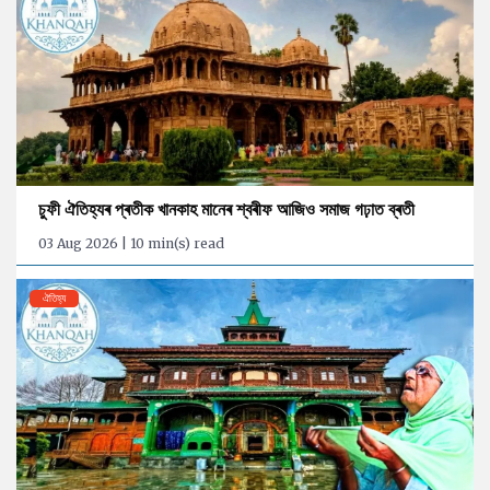
চুফী ঐতিহ্যৰ প্ৰতীক খানকাহ মানেৰ শ্বৰীফ আজিও সমাজ গঢ়াত ব্ৰতী
03 Aug 2026 | 10 min(s) read
ঐতিহ্য