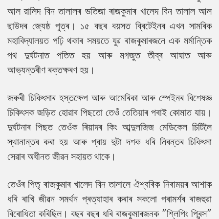
আল ৱালিদ বিন তালালৰ ভতিজা ৰাজকুমাৰ খালেদ বিন তালাল আল
ছাউদৰ জ্যেষ্ঠ পুত্ৰ। ১৫ বছৰ বয়সত ব্ৰিটেইনৰ এখন সামৰিক
মহাবিদ্যালয়ত পঢ়ি থকাৰ সময়তে যুৱ ৰাজকুমাৰজনে এক মৰ্মান্তিক
পথ দুৰ্ঘটনাত পতিত হয় আৰু মগজুত তীব্ৰ আঘাত আৰু
আভ্যন্তৰীণ ৰক্তক্ষৰণ হয়।
জৰুৰী চিকিৎসাৰ হস্তক্ষেপ আৰু আমেৰিকা আৰু স্পেইনৰ বিশেষজ্ঞ
চিকিৎসক জড়িত হোৱাৰ পিছতো তেওঁ তেতিয়াৰ পৰাই কোমাত যায়।
দুৰ্ঘটনাৰ পিছত তেওঁক ৰিয়াদৰ কিং আব্দুলজিজ মেডিকেল চিটিলৈ
স্থানান্তৰ কৰা হয় আৰু প্ৰায় দুটা দশক ধৰি নিৰন্তৰ চিকিৎসা
সেৱাৰ অধীনত জীৱন সহায়ত থাকে।
তেওঁৰ পিতৃ ৰাজকুমাৰ খালেদ বিন তালালে ঐশ্বৰিক নিৰাময়ৰ আশাক
ধৰি ৰাখি জীৱন সমৰ্থন প্ৰত্যাহাৰ কৰাৰ সকলো পৰামৰ্শৰ ৰাজহুৱা
বিৰোধিতা কৰিছিল। বছৰ বছৰ ধৰি ৰাজকুমাৰজনক "শ্লিপিং প্ৰিন্স"