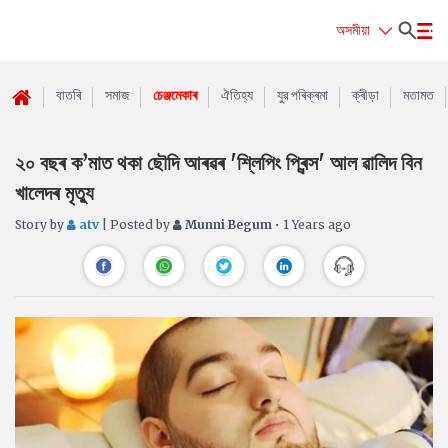
অসমীয়া
বাতৰি
সমাজ
চেঞ্জমেকাৰ
ঐতিহ্য
যুৱ পৰিক্ৰমা
ক্ৰীড়া
মতামত
২০ বছৰ ক’মাত থকা ছৌদি আৰৱৰ 'শ্লিপিং প্ৰিন্স' আল ৱালিদ বিন
খালেদৰ মৃত্যু
Story by
atv
| Posted by
Munni Begum
• 1 Years ago