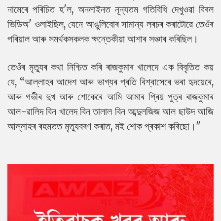
নামেৰে পৰিচিত হ'ল, অনলাইনত নূন্যতম গতিবিধি দেখুওৱা বিৰল
ভিডিঅ' ওলাইছিল, যেনে আঙুলিবোৰ সামান্য লৰচৰ কৰাটোৱে তেওঁৰ
পৰিয়াল আৰু সমৰ্থকসকলক ক্ষন্তেকীয়া আশাৰ সঞ্চাৰ কৰিছিল।
তেওঁৰ মৃত্যুৰ কথা নিশ্চিত কৰি ৰাজকুমাৰ খালেদে এক বিবৃতিত কয়
যে, “আল্লাহৰ আদেশ আৰু ভাগ্যৰ প্ৰতি বিশ্বাসেৰে ভৰা হৃদয়েৰে,
আৰু গভীৰ দুখ আৰু শোকেৰে আমি আমাৰ প্ৰিয় পুত্ৰ ৰাজকুমাৰ
আল-ৱালিদ বিন খালেদ বিন তালাল বিন আব্দুলজিজ আল ছাউদ আজি
আল্লাহৰ ৰহমতত মৃত্যুবৰণ কৰাত, মই শোক প্ৰকাশ কৰিছো।"