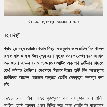
ছৌদি আৰৱৰ 'শ্লিপিং প্ৰিন্স' আল ৱালিদ বিন খালেদ
নতুন দিল্লী
প্ৰায় ২০ বছৰ কোমাত থকাৰ পিছত ৰাজকুমাৰ আল ৱালিদ বিন খালেদ
বিন তালাল আল ছাউদৰ মৃত্যু হয়। মৃত্যুৰ সময়ত তেওঁৰ বয়স আছিল
৩৬ বছৰ। ২০০৫ চনত লণ্ডনত সংঘটিত এক পথ দুৰ্ঘটনাৰ পিছতে
তেওঁ ক'মাত গৈছিল। দেওবাৰে ৰিয়াদৰ ইমাম তুৰ্কী বিন আব্দুল্লাহ
মছজিদত আছৰৰ নামাজৰ অন্তত তেওঁৰ শেষকৃত্য সম্পন্ন কৰা
হ’ব।
১৯৯০ চনৰ এপ্ৰিল মাহত জন্মগ্ৰহণ কৰা ৰাজকুমাৰ আল ৱালিদ
আছিল ছৌদি আৰৱৰ এজন বিশিষ্ট ৰজা আৰু কোটিপতি ৰাজকুমাৰ