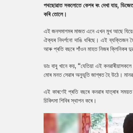
পথছোৱাত সকলোতে কেশৰ ৰং দেখা যায়, ডিজেত ব
কৰি তোলে।
এই জনসমাগমৰ মাজত এনে এখন মুখ আছে যিয়ে যো
ঐক্যৰ নিদৰ্শনো দাঙি ধৰিছে। এই ব্যক্তিজন হ
আৰু প্ৰতি বছৰে শাঁওন মাহত নিজৰ ক্লিনিকৰ দু
ডাঃ বাবু খানে কয়, “যেতিয়া এই কনৱাৰীয়াসক
মোৰ মনত সেৱাৰ অনুভূতি জাগ্ৰত হৈ উঠে। মান
এই কাৰণেই প্ৰতি বছৰে কনৱাৰ যাত্ৰাৰ সময়ত 
চিকিৎসা শিবিৰ স্থাপন কৰে।