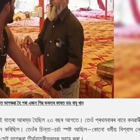
াত ভাগৰুৱা হৈ পৰা এজন শিৱ ভক্তৰ কাষত ডাঃ বাবু খান
নৰ এই যাত্ৰা আৰম্ভ হৈছিল ২৩ বছৰ আগতে। তেওঁ প্ৰথমবাৰৰ বাবে কনৱাৰ
ন কৰিছিল। তেওঁৰ চিন্তা-চৰ্চা স্পষ্ট আছিল–কোনো ধৰ্মীয় বিশ্বাস ন
 সেই ভাগৰুৱা তীৰ্থযাত্ৰীসকলক সহায় কৰা।