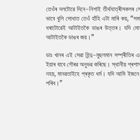
তেওঁৰ দলটোৱে দিনে-নিশাই তীৰ্থযাত্ৰীসকলৰ স
ভাবে বুলি সোধাত তেওঁ হাঁহি এটা মাৰি কয়, “
ধৰাটোৱেই আটাইতকৈ ডাঙৰ উত্তৰ। যদি মোৰ স
আটাইতকৈ ডাঙৰ জয়।”
ডাঃ খানৰ এই সেৱা হিন্দু-মুছলমান সম্প্ৰীতিৰ 
ইয়াৰ বাবে গৌৰৱ অনুভৱ কৰিছে। স্থানীয় প্ৰশাস
নহয়, মানৱতাইহে প্ৰকৃত ধৰ্ম। যদি আমি ইজনে-স
পৰিব।"