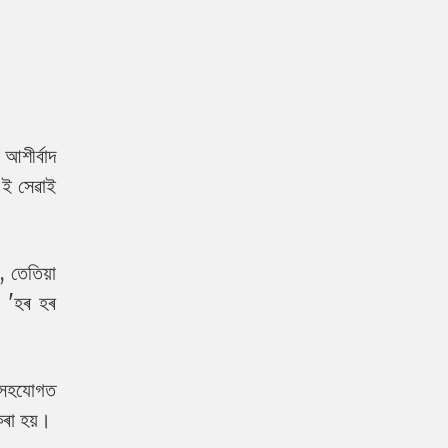
আশীৰ্বাদ
এই সেৱাই
, তেতিয়া
া 'হৰ হৰ
ৰ সহযোগত
কৰা হয়।