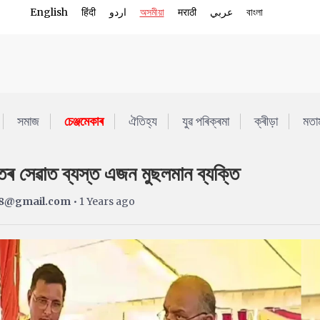
English
हिंदी
اردو
অসমীয়া
मराठी
عربي
বাংলা
সমাজ
চেঞ্জমেকাৰ
ঐতিহ্য
যুৱ পৰিক্ৰমা
ক্ৰীড়া
মতা
্তৰ সেৱাত ব্যস্ত এজন মুছলমান ব্যক্তি
8@gmail.com
• 1 Years ago