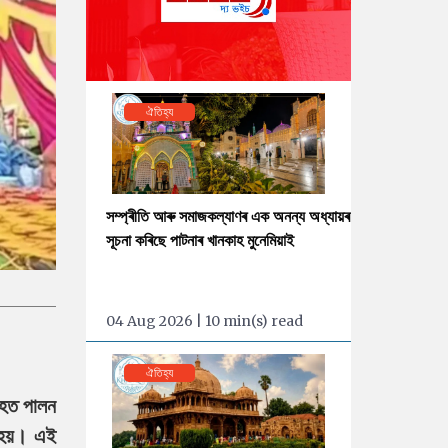
ঐতিহ্য
সম্প্ৰীতি আৰু সমাজকল্যাণৰ এক অনন্য অধ্যায়ৰ
সূচনা কৰিছে পাটনাৰ খানকাহ মুনেমিয়াই
04 Aug 2026 | 10 min(s) read
ঐতিহ্য
াহত পালন
 হয়। এই