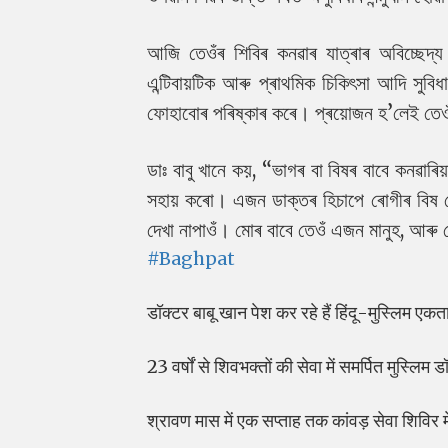
আজি তেওঁৰ শিবিৰ কনৱাৰ যাত্ৰাৰ অবিচ্ছেদ্য
এন্টিবায়টিক আৰু প্ৰাথমিক চিকিৎসা আদি সু
ফোহাবোৰ পৰিষ্কাৰ কৰে। প্ৰয়োজন হ’লেই তে
ডাঃ বাবু খানে কয়, “ভাগৰ বা বিষৰ বাবে কনৱাৰি
সহায় কৰো। এজন ডাক্তৰ হিচাপে ৰোগীৰ বিষ মো
দেখা নাপাওঁ। মোৰ বাবে তেওঁ এজন মানুহ, আৰু 
#Baghpat
डॉक्टर बाबू खान पेश कर रहे हैं हिंदू-मुस्लिम एक
23 वर्षों से शिवभक्तों की सेवा में समर्पित मुस्लिम 
श्रावण मास में एक सप्ताह तक कांवड़ सेवा शिविर में