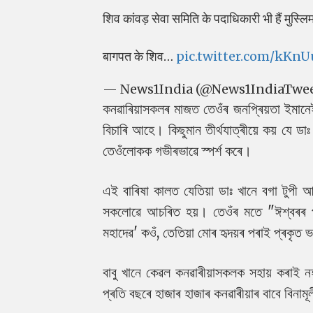
शिव कांवड़ सेवा समिति के पदाधिकारी भी हैं मुस्लि
बागपत के शिव…
pic.twitter.com/kKn
— News1India (@News1IndiaTwe
কনৱাৰিয়াসকলৰ মাজত তেওঁৰ জনপ্ৰিয়তা ইমানেই 
বিচাৰি আহে। কিছুমান তীৰ্থযাত্ৰীয়ে কয় যে
তেওঁলোকক গভীৰভাৱে স্পৰ্শ কৰে।
এই বাৰিষা কালত যেতিয়া ডাঃ খানে বগা টুপী আৰু
সকলোৱে আচৰিত হয়। তেওঁৰ মতে "ঈশ্বৰৰ প্ৰ
মহাদেৱ' কওঁ, তেতিয়া মোৰ হৃদয়ৰ পৰাই প্ৰকৃত
বাবু খানে কেৱল কনৱাৰীয়াসকলক সহায় কৰাই 
প্ৰতি বছৰে হাজাৰ হাজাৰ কনৱাৰীয়াৰ বাবে বিনামূ