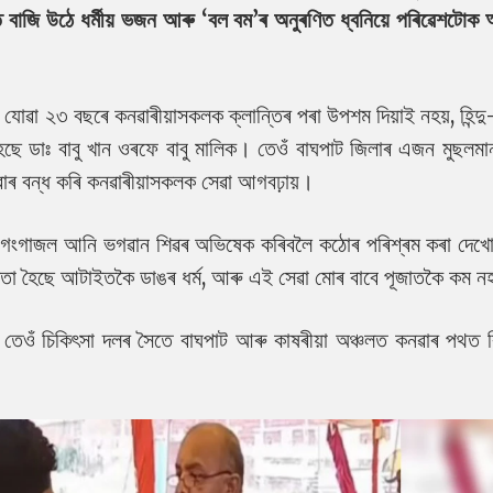
াজি উঠে ধৰ্মীয় ভজন আৰু ‘বল বম’ৰ অনুৰণিত ধ্বনিয়ে পৰিৱেশটোক আধ
ৱা ২৩ বছৰে কনৱাৰীয়াসকলক ক্লান্তিৰ পৰা উপশম দিয়াই নহয়, হিন্দু
ৈছে ডাঃ বাবু খান ওৰফে বাবু মালিক। তেওঁ বাঘপাট জিলাৰ এজন মুছলমা
ৱাৰ বন্ধ কৰি কনৱাৰীয়াসকলক সেৱা আগবঢ়ায়।
লে গংগাজল আনি ভগৱান শিৱৰ অভিষেক কৰিবলৈ কঠোৰ পৰিশ্ৰম কৰা দেখো,
ৱতা হৈছে আটাইতকৈ ডাঙৰ ধৰ্ম, আৰু এই সেৱা মোৰ বাবে পূজাতকৈ কম ন
তেওঁ চিকিৎসা দলৰ সৈতে বাঘপাট আৰু কাষৰীয়া অঞ্চলত কনৱাৰ পথত বিন