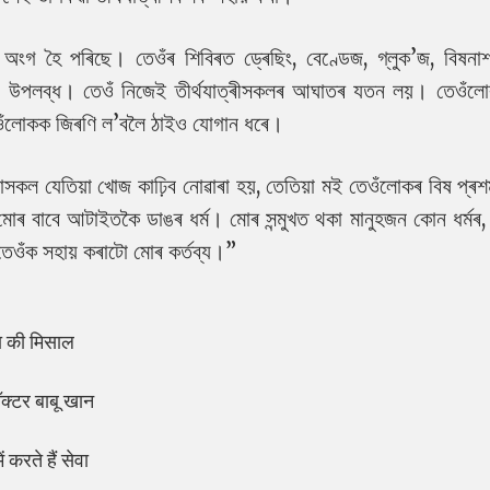
 অংগ হৈ পৰিছে। তেওঁৰ শিবিৰত ড্ৰেছিং, বেণ্ডেজ, গ্লুক’জ, বিষনা
বিধা উপলব্ধ। তেওঁ নিজেই তীৰ্থযাত্ৰীসকলৰ আঘাতৰ যতন লয়। তেওঁল
ওঁলোকক জিৰণি ল’বলৈ ঠাইও যোগান ধৰে।
য়াসকল যেতিয়া খোজ কাঢ়িব নোৱাৰা হয়, তেতিয়া মই তেওঁলোকৰ বিষ প্ৰ
ৰ বাবে আটাইতকৈ ডাঙৰ ধৰ্ম। মোৰ সন্মুখত থকা মানুহজন কোন ধৰ্মৰ,
তেওঁক সহায় কৰাটো মোৰ কৰ্তব্য।”
ता की मिसाल
डॉक्टर बाबू खान
 करते हैं सेवा