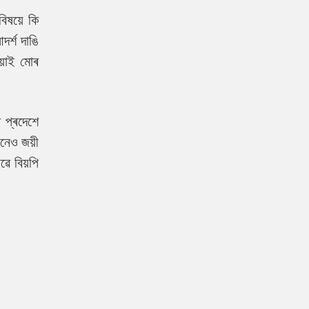
িষয়ে কি
ৰ্শ দাঙি
য়াই মোৰ
 প্ৰদেশে
োনেও জয়ী
ৱে বিয়পি