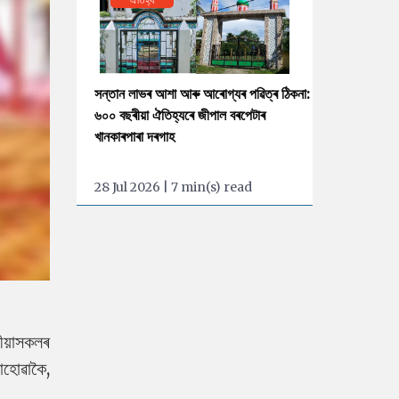
সন্তান লাভৰ আশা আৰু আৰোগ্যৰ পৱিত্ৰ ঠিকনা:
৬০০ বছৰীয়া ঐতিহ্যৰে জীপাল বৰপেটাৰ
খানকাৰপাৰা দৰগাহ
28 Jul 2026 | 7 min(s) read
ীয়াসকলৰ
োহোৱাকৈ,