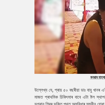
কনৱাৰ যাত্ৰ
উল্লেখ্য যে, প্ৰায় ৫০ বছৰীয়া ডাঃ বাবু খা
মাজত প্ৰাথমিক চিকিৎসাৰ বাবে এটা ষ্টল স্থাপ
ভগৱান শিৱৰ ভক্তি পথত অসুবিধাৰ সন্মুখীন হোৱা