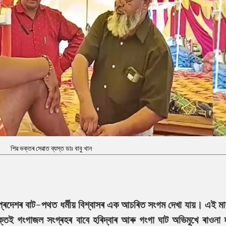
শিৱ ভক্তৰ সেৱাত ব্যস্ত ডাঃ বাবু খান
প্ৰদেশৰ বাট-পথত ধৰ্মীয় বিশ্বাসৰ এক আচৰিত সংগম দেখা যায়। এই ম
ক্তই গংগাজল সংগ্ৰহৰ বাবে হৰিদ্বাৰ আৰু গংগা ঘাট অভিমুখে ৰাওনা