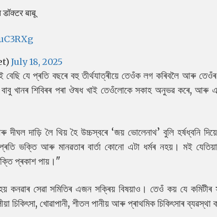
म डॉक्टर बाबू
UuC3RXg
et)
July 18, 2025
বেছি যে প্ৰতি বছৰে বহু তীৰ্থযাত্ৰীয়ে তেওঁক লগ কৰিবলৈ আৰু তেওঁৰ 
 ডাঃ বাবু খানৰ শিবিৰৰ পৰা ঔষধ খাই তেওঁলোকে সকাহ অনুভৱ কৰে, আৰু 
 দীঘল দাড়ি লৈ থিয় হৈ উচ্চস্বৰে ‘জয় ভোলেনাথ’ বুলি হৰ্ষধ্বনি দিয়ে
তি ভক্তি আৰু মানৱতাৰ বাৰ্তা কোনো এটা ধৰ্মৰ নহয়। মই যেতিয়
 ভক্তি প্ৰকাশ পায়।"
নহয় কনৱাৰ সেৱা সমিতিৰ এজন সক্ৰিয় বিষয়াও। তেওঁ কয় যে কমিটী
লীয়া চিকিৎসা, খোৱাপানী, শীতল পানীয় আৰু প্ৰাথমিক চিকিৎসাৰ ব্যৱস্থা 