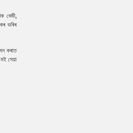
শক বেজী,
োকৰ ভৰিৰ
শমন কৰাত
 মই সেয়া