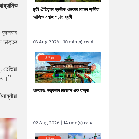
্যাত্মিক
চুফী ঐতিহ্যৰ প্ৰতীক খানকাহ মানেৰ শ্বৰীফ
আজিও সমাজ গঢ়াত ব্ৰতী
-মুছলমান
ন ডাক্তৰ
03 Aug 2026 | 10 min(s) read
ঐতিহ্য
 তেতিয়া
হয়।”
খানকাহঃ সভ্যতাৰ মাজেৰে এক যাত্ৰা
ামূলীয়া
02 Aug 2026 | 14 min(s) read
ঐতিহ্য