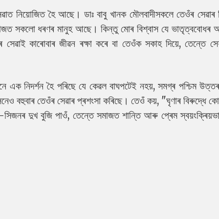
েৱাত নিয়োজিত হৈ আছে। ডাঃ বাবু খানক মৌলবাদীসকলে তেওঁৰ সেৱাৰ ব
সমাজত সকলো ধৰণৰ মানুহ আছে। কিন্তু মোৰ বিশ্বাস যে ভাতৃত্ববোধৰ আদ
েৱাই কাৰোবাৰ জীৱন ৰক্ষা কৰে বা তেওঁক সকাহ দিয়ে, তেন্তে সে
এনে এক নিদৰ্শন হৈ পৰিছে যে কেৱল বাঘপটেই নহয়, সমগ্ৰ পশ্চিম উত্তৰ
নেও বহুবাৰ তেওঁৰ সেৱাৰ প্ৰশংসা কৰিছে। তেওঁ কয়, "ঘৃণাৰ বিৰুদ্ধে ক
িজনৰ দুখ বুজি পাওঁ, তেন্তে সমাজত শান্তি আৰু প্ৰেম স্বয়ংক্ৰিয়ভা